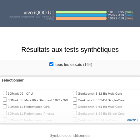
vivo iQOO U1
18133.095
(
100
%)
25099.419
(
100
%)
Qualcomm Snapdragon 720G | Adreno 618,
10872.619
(
100
%)
750MHz
Résultats aux tests synthétiques
tous les essais
(164)
sélectionner
3DMark 06 - CPU
Geekbench 3 32-Bit Multi-Core
3DMark 06 Mark 06 - Standard 1024x768
Geekbench 3 32-Bit Single-Core
3DMark 11 Performance GPU
Geekbench 3 64-Bit Multi-Core
3DMark 11 Performance Physics
Geekbench 3 64-Bit Single-Core
ouvrir ↓
3DMark 11 Performance Score
Geekbench 4.0 Multi-Core
3DMark Cloud Gate Graphics
Geekbench 4.0 Single-Core
3DMark Cloud Gate Physics
Geekbench 4.4 Multi-Core
Symboles conditionnels
3DMark Cloud Gate Score
Geekbench 4.4 Single-Core