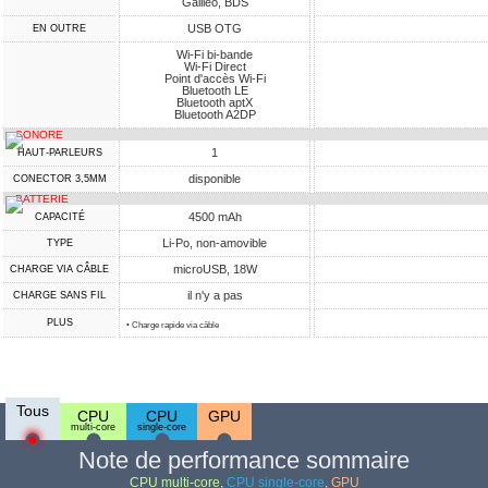
Galileo, BDS
USB OTG
EN OUTRE
Wi-Fi bi-bande
Wi-Fi Direct
Point d'accès Wi-Fi
Bluetooth LE
Bluetooth aptX
Bluetooth A2DP
SONORE
1
HAUT-PARLEURS
disponible
CONECTOR 3,5MM
BATTERIE
4500 mAh
CAPACITÉ
Li-Po, non-amovible
TYPE
microUSB, 18W
CHARGE VIA CÂBLE
il n'y a pas
CHARGE SANS FIL
PLUS
• Charge rapide via câble
Tous
CPU
CPU
GPU
multi-core
single-core
Note de performance sommaire
CPU multi-core
,
CPU single-core
,
GPU