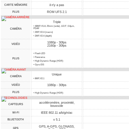
il n'y a pas
CARTE MÉMOIRE
ROM UFS 2.1
PLUS
CAMÉRA ARRIÈRE
Triple
• 48MP, f/1.8, 25mm (wide), 1/2.0", 0.8µm,
PDAF
CAMÉRA
• 2MP, f/2.4 (macro)
• 2MP, f/2.4 (depth)
1080p - 30fps
VIDÉO
2160p - 30fps
• Flash LED
• Panorama
PLUS
• High Dynamic Range (HDR)
• Gyro-EIS
CAMÉRA AVANT
Unique
CAMÉRA
• 8MP, f/2.1
1080p - 30fps
VIDÉO
PLUS
• High Dynamic Range (HDR)
TECHNOLOGIES
accéléromètre, proximité,
CAPTEURS
boussole
IEEE 802.11 a/b/g/n/ac
WI-FI
v 5.1
BLUETOOTH
GPS, A-GPS, GLONASS,
GPS