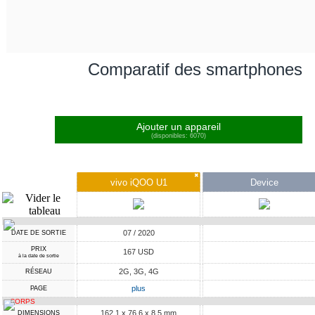
Comparatif des smartphones
Ajouter un appareil
(disponibles: 6070)
✖
vivo iQOO U1
Device
07 / 2020
DATE DE SORTIE
PRIX
167 USD
à la date de sortie
2G, 3G, 4G
RÉSEAU
plus
PAGE
CORPS
162.1 x 76.6 x 8.5 mm
DIMENSIONS