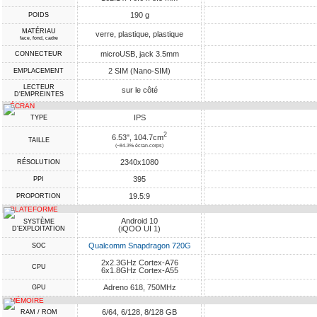
190 g
POIDS
MATÉRIAU
verre, plastique, plastique
face, fond, cadre
microUSB, jack 3.5mm
CONNECTEUR
2 SIM (Nano-SIM)
EMPLACEMENT
LECTEUR
sur le côté
D'EMPREINTES
ÉCRAN
IPS
TYPE
2
6.53", 104.7cm
TAILLE
(~84.3% écran-corps)
2340x1080
RÉSOLUTION
395
PPI
19.5:9
PROPORTION
PLATEFORME
Android 10
SYSTÈME
(iQOO UI 1)
D'EXPLOITATION
Qualcomm Snapdragon 720G
SOC
2x2.3GHz Cortex-A76
CPU
6x1.8GHz Cortex-A55
Adreno 618, 750MHz
GPU
MÉMOIRE
6/64, 6/128, 8/128 GB
RAM / ROM