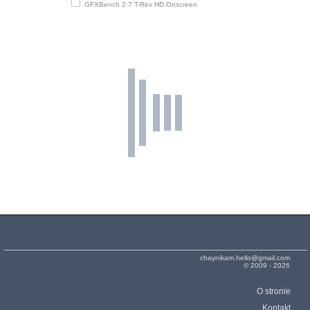
GFXBench 2.7 T-Rex HD Onscreen
chaynikam.hello@gmail.com
© 2009 - 2026
O stronie
Kontakt