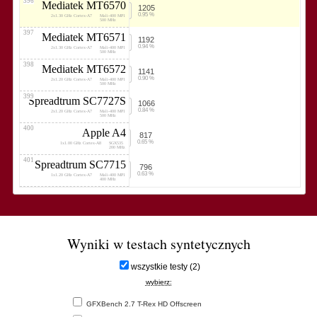
396
Mediatek MT6570
1205
0.95 %
2x1.30 GHz Cortex-A7
Mali-400 MP1
500 MHz
397
Mediatek MT6571
1192
0.94 %
2x1.30 GHz Cortex-A7
Mali-400 MP1
500 MHz
398
Mediatek MT6572
1141
0.90 %
2x1.20 GHz Cortex-A7
Mali-400 MP1
500 MHz
399
Spreadtrum SC7727S
1066
0.84 %
2x1.20 GHz Cortex-A7
Mali-400 MP1
500 MHz
400
Apple A4
817
0.65 %
1x1.00 GHz Cortex-A8
SGX535
200 MHz
401
Spreadtrum SC7715
796
0.63 %
1x1.20 GHz Cortex-A7
Mali-400 MP1
400 MHz
Wyniki w testach syntetycznych
wszystkie testy (2)
wybierz:
GFXBench 2.7 T-Rex HD Offscreen