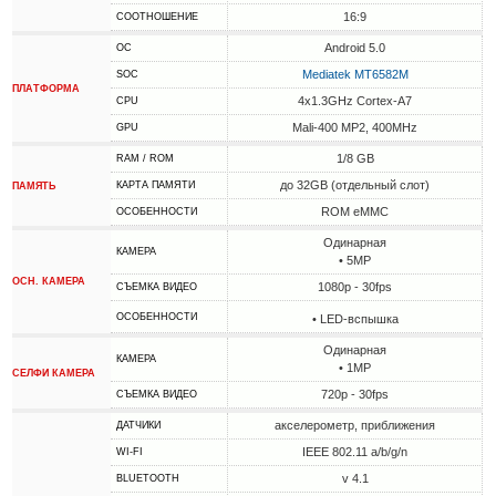
16:9
СООТНОШЕНИЕ
Android 5.0
ОС
Mediatek MT6582M
SOC
ПЛАТФОРМА
4x1.3GHz Cortex-A7
CPU
Mali-400 MP2, 400MHz
GPU
1/8 GB
RAM / ROM
до 32GB (отдельный слот)
КАРТА ПАМЯТИ
ПАМЯТЬ
ROM eMMC
ОСОБЕННОСТИ
Одинарная
КАМЕРА
• 5MP
ОСН. КАМЕРА
1080p - 30fps
СЪЕМКА ВИДЕО
ОСОБЕННОСТИ
• LED-вспышка
Одинарная
КАМЕРА
• 1MP
СЕЛФИ КАМЕРА
720p - 30fps
СЪЕМКА ВИДЕО
акселерометр, приближения
ДАТЧИКИ
IEEE 802.11 a/b/g/n
WI-FI
v 4.1
BLUETOOTH