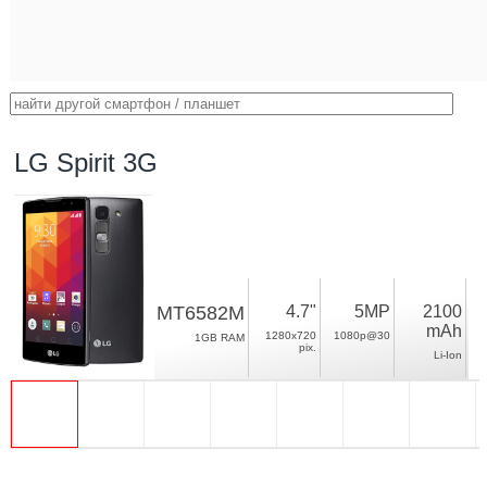
LG Spirit 3G
MT6582M
4.7"
5MP
2100
mAh
1280x720
1080p@30
1GB RAM
pix.
Li-Ion