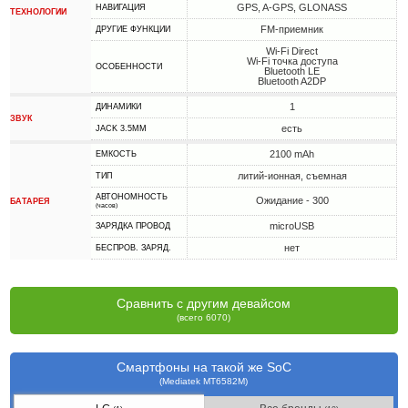
GPS, A-GPS, GLONASS
НАВИГАЦИЯ
ТЕХНОЛОГИИ
FM-приемник
ДРУГИЕ ФУНКЦИИ
Wi-Fi Direct
Wi-Fi точка доступа
ОСОБЕННОСТИ
Bluetooth LE
Bluetooth A2DP
1
ДИНАМИКИ
ЗВУК
есть
JACK 3.5MM
2100 mAh
ЕМКОСТЬ
литий-ионная, съемная
ТИП
АВТОНОМНОСТЬ
Ожидание - 300
БАТАРЕЯ
(часов)
microUSB
ЗАРЯДКА ПРОВОД
нет
БЕСПРОВ. ЗАРЯД.
Сравнить с другим девайсом
(всего 6070)
Смартфоны на такой же SoC
(Mediatek MT6582M)