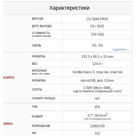
Характеристики
LG Spirit H420
ВЕРСИИ
03 / 2015
ДАТА ВЫХОДА
СТОИМОСТЬ
133 USD
на момент выхода
2G, 3G
СВЯЗЬ
подробнее ↓
133.3 x 66.1 x 10 mm
РАЗМЕРЫ
124.4 г
ВЕС
МАТЕРИАЛ
Gorilla Glass 3, пластик, пластик
фронт, низ, рамка
КОРПУС
microUSB, jack 3.5mm
РАЗЪЕМЫ
2 SIM (Micro-SIM),
СЛОТЫ
карта памяти (отдельный слот)
нет
СКАНЕР ПАЛЬЦА
IPS
ТИП
2
4.7", 60.9cm
РАЗМЕР
(~69.1% площади корпуса)
ЭКРАН
1280x720
РАЗРЕШЕНИЕ
312
PPI