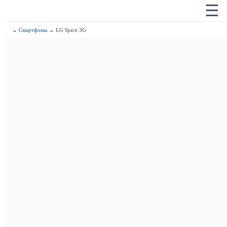
☰
→
Смартфоны
→ LG Spirit 3G