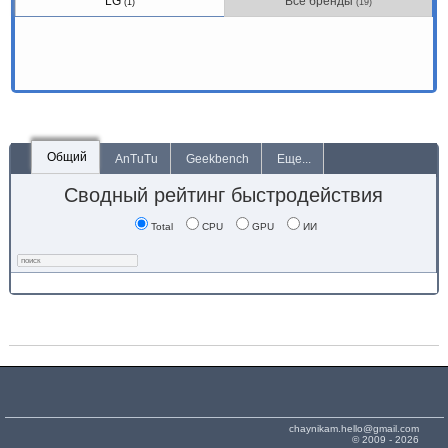
LG
Все бренды
(1)
(19)
Общий
AnTuTu
Geekbench
Еще...
Сводный рейтинг быстродействия
Total
CPU
GPU
ИИ
chaynikam.hello@gmail.com
© 2009 - 2026