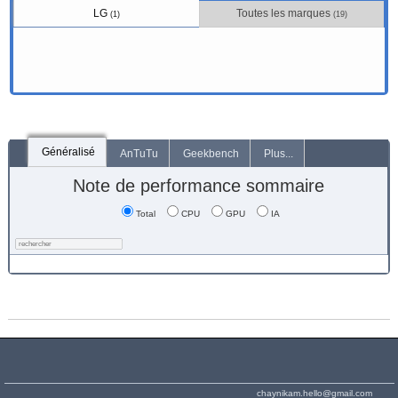
LG
Toutes les marques
(1)
(19)
Généralisé
AnTuTu
Geekbench
Plus...
Note de performance sommaire
Total
CPU
GPU
IA
chaynikam.hello@gmail.com