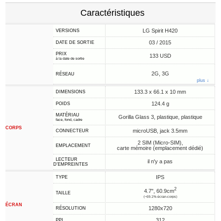
Caractéristiques
LG Spirit H420
VERSIONS
03 / 2015
DATE DE SORTIE
PRIX
133 USD
à la date de sortie
2G, 3G
RÉSEAU
plus ↓
133.3 x 66.1 x 10 mm
DIMENSIONS
124.4 g
POIDS
MATÉRIAU
Gorilla Glass 3, plastique, plastique
face, fond, cadre
CORPS
microUSB, jack 3.5mm
CONNECTEUR
2 SIM (Micro-SIM),
EMPLACEMENT
carte mémoire (emplacement dédié)
LECTEUR
il n'y a pas
D'EMPREINTES
IPS
TYPE
2
4.7", 60.9cm
TAILLE
(~69.1% écran-corps)
ÉCRAN
1280x720
RÉSOLUTION
312
PPI