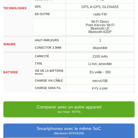
GPS, A-GPS, GLONASS
GPS
TECHNOLOGIES
radio FM
EN OUTRE
Wi-Fi Direct
Point d'accès Wi-Fi
Bluetooth LE
Bluetooth A2DP
1
HAUT-PARLEURS
SONORE
disponible
CONECTOR 3,5MM
2100 mAh
CAPACITÉ
Li-Ion, amovible
TYPE
VIE DE LA BATTERIE
En veille - 300
BATTERIE
(heures)
microUSB
CHARGE VIA CÂBLE
il n'y a pas
CHARGE SANS FIL
Comparer avec un autre appareil
(au total - 6070)
Smartphones avec le même SoC
(Mediatek MT6582M)