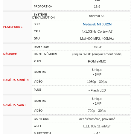
16:9
PROPORTION
SYSTÈME
Android 5.0
D'EXPLOITATION
Mediatek MT6582M
SOC
PLATEFORME
4x1.3GHz Cortex-A7
CPU
Mali-400 MP2, 400MHz
GPU
1/8 GB
RAM / ROM
jusqu'à 32GB (emplacement dédié)
CARTE MÉMOIRE
MÉMOIRE
ROM eMMC
PLUS
Unique
CAMÉRA
• 5MP
CAMÉRA ARRIÈRE
1080p - 30fps
VIDÉO
PLUS
• Flash LED
Unique
CAMÉRA
• 1MP
CAMÉRA AVANT
720p - 30fps
VIDÉO
accéléromètre, proximité
CAPTEURS
IEEE 802.11 a/b/g/n
WI-FI
v 4.1
BLUETOOTH