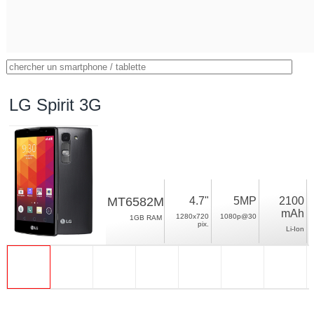
LG Spirit 3G
MT6582M
4.7"
5MP
2100
mAh
1280x720
1080p@30
1GB RAM
pix.
Li-Ion