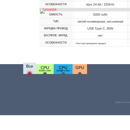
звук 24-bit / 192kHz
ОСОБЕННОСТИ
БАТАРЕЯ
5000 mAh
ЕМКОСТЬ
литий-полимерная, несъемная
ТИП
USB Type-C, 80W
ЗАРЯДКА ПРОВОД
нет
БЕСПРОВ. ЗАРЯД.
ОСОБЕННОСТИ
• Быстрая проводная зарядка
Все
CPU
CPU
GPU
multi-core
single-core
Qualcomm Sna