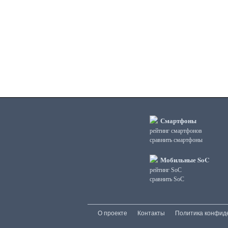
3DMark Ice Storm Physics
3DMark Ice Storm Unlimited Graphics
3DMark Ice Storm Unlimited Physics
3DMark Sling Shot Extreme Unlimited
3DMark Sling Shot Extreme Unlimited Graphics
3DMark Sling Shot Extreme Unlimited Physics
3DMark Sling Shot Unlimited
3DMark Sling Shot Unlimited Graphics
3DMark Sling Shot Unlimited Physics
3DMark Wild Life
3DMark Wild Life Extreme Unlimited
Смартфоны
3DMark Wild Life Unlimited
рейтинг смартфонов
сравнить смартфоны
AI Score
AiTuTu 1.4
Мобильные SoC
AndEBench Java
рейтинг SoC
AndEBench Native
сравнить SoC
AnTuTu 10 CPU
AnTuTu 10 GPU
AnTuTu 10 MEM
О проекте
Контакты
Политика конфид
AnTuTu 10 Total
AnTuTu 10 UX