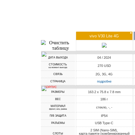
✖
vivo V30 Lite 4G
04 / 2024
ДАТА ВЫХОДА
СТОИМОСТЬ
270 USD
на момент выхода
2G, 3G, 4G
СВЯЗЬ
подробне
СТРАНИЦА
КОРПУС
163.2 x 75.8 x 7.8 mm
РАЗМЕРЫ
186 г
ВЕС
МАТЕРИАЛ
стекло, -, -
фронт, низ, рамка
IP54
П/В ЗАЩИТА
USB Type-C
РАЗЪЕМЫ
2 SIM (Nano-SIM),
карта памяти (комбинированный
СЛОТЫ