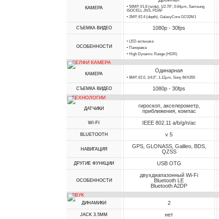
• 50MP, f/1.8 (wide), 1/2.76", 0.64µm, Samsung
КАМЕРА
ISOCELL JNS, PDAF
• 2MP, f/2.4 (depth), GalaxyCore GC02M1
1080p - 30fps
СЪЕМКА ВИДЕО
• LED-вспышка
ОСОБЕННОСТИ
• Панорама
• High Dynamic Range (HDR)
СЕЛФИ КАМЕРА
Одинарная
КАМЕРА
• 8MP, f/2.0, 1/4.0", 1.12µm, Sony IMX355
1080p - 30fps
СЪЕМКА ВИДЕО
ТЕХНОЛОГИИ
гироскоп, акселерометр,
ДАТЧИКИ
приближения, компас
IEEE 802.11 a/b/g/n/ac
WI-FI
v 5
BLUETOOTH
GPS, GLONASS, Galileo, BDS,
НАВИГАЦИЯ
QZSS
USB OTG
ДРУГИЕ ФУНКЦИИ
двухдиапазонный Wi-Fi
Bluetooth LE
ОСОБЕННОСТИ
Bluetooth A2DP
ЗВУК
2
ДИНАМИКИ
нет
JACK 3.5MM