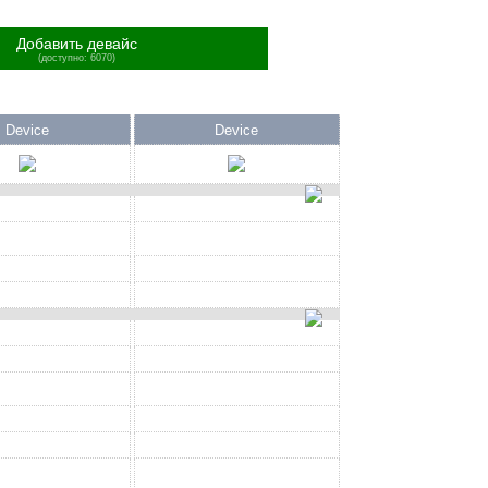
Добавить девайс
(доступно: 6070)
Device
Device