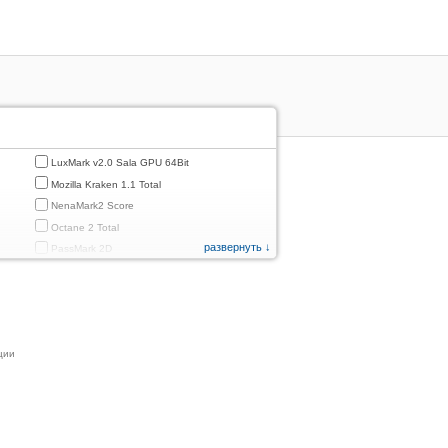
LuxMark v2.0 Sala GPU 64Bit
Mozilla Kraken 1.1 Total
NenaMark2 Score
Octane 2 Total
развернуть ↓
PassMark 2D
PassMark 3D
PassMark Mobile 1
PassMark v.3 2D
PassMark v.3 3D
ции
PassMark v.3 CPU
PassMark v.3 Disk
PassMark v.3 Memory
d
PassMark v.3 Total
PCMark