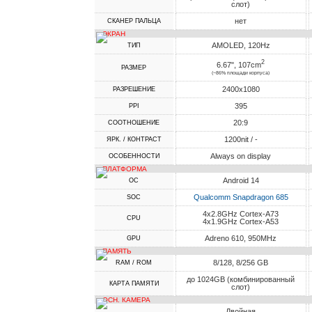
слот)
нет
СКАНЕР ПАЛЬЦА
ЭКРАН
AMOLED, 120Hz
ТИП
2
6.67", 107cm
РАЗМЕР
(~86% площади корпуса)
2400x1080
РАЗРЕШЕНИЕ
395
PPI
20:9
СООТНОШЕНИЕ
1200nit / -
ЯРК. / КОНТРАСТ
Always on display
ОСОБЕННОСТИ
ПЛАТФОРМА
Android 14
ОС
Qualcomm Snapdragon 685
SOC
4x2.8GHz Cortex-A73
CPU
4x1.9GHz Cortex-A53
Adreno 610, 950MHz
GPU
ПАМЯТЬ
8/128, 8/256 GB
RAM / ROM
до 1024GB (комбинированный
КАРТА ПАМЯТИ
слот)
ОСН. КАМЕРА
Двойная