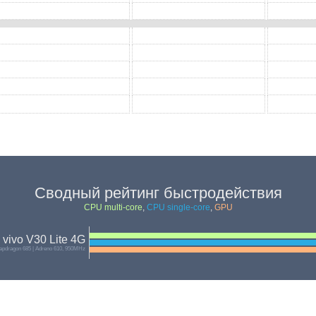
Сводный рейтинг быстродействия
CPU multi-core
,
CPU single-core
,
GPU
vivo V30 Lite 4G
pdragon 685 | Adreno 610, 950MHz