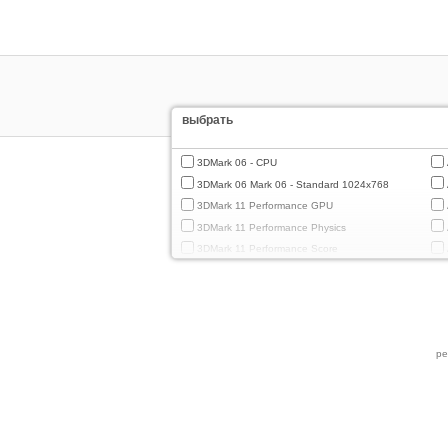
выбрать
3DMark 06 - CPU
3DMark 06 Mark 06 - Standard 1024x768
3DMark 11 Performance GPU
3DMark 11 Performance Physics
3DMark 11 Performance Score
3DMark Cloud Gate Graphics
3DMark Cloud Gate Physics
3DMark Cloud Gate Score
3DMark Fire Strike Standard Graphics
ре
3DMark Fire Strike Standard Physics
3DMark Fire Strike Standard Score
3DMark Ice Storm Extreme Graphics
3DMark Ice Storm Extreme Physics
3DMark Ice Storm Graphics