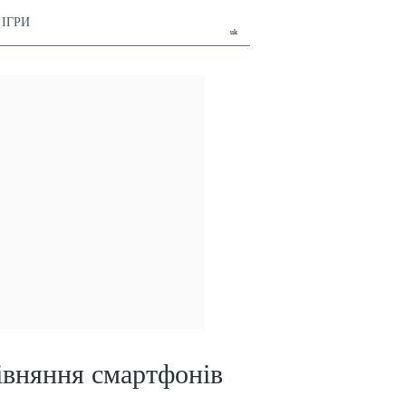
ІГРИ
uk
івняння смартфонів