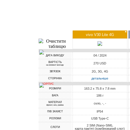
✖
vivo V30 Lite 4G
04 / 2024
ДАТА ВИХОДУ
ВАРТІСТЬ
270 USD
на момент виходу
2G, 3G, 4G
ЗВ'ЯЗОК
детальніше
СТОРІНКА
КОРПУС
163.2 x 75.8 x 7.8 mm
РОЗМІРИ
186 г
ВАГА
МАТЕРІАЛ
скло, -, -
фронт, низ, рамка
IP54
П/В ЗАХИСТ
USB Type-C
РОЗ'ЄМИ
2 SIM (Nano-SIM),
СЛОТИ
карта пам'яті (комбінований слот)