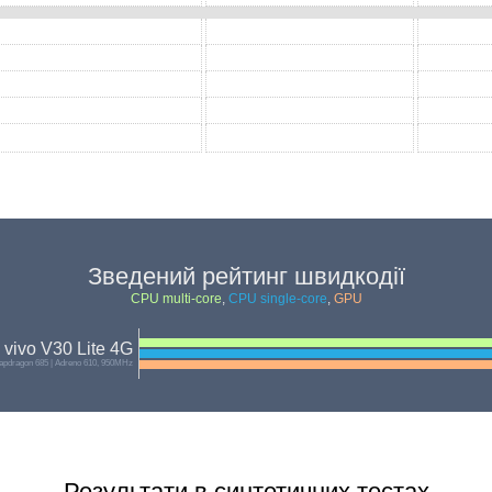
Зведений рейтинг швидкодії
CPU multi-core
,
CPU single-core
,
GPU
vivo V30 Lite 4G
pdragon 685 | Adreno 610, 950MHz
Результати в синтетичних тестах