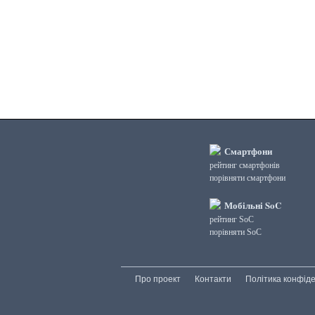
3DMark Ice Storm Unlimited Graphics
3DMark Ice Storm Unlimited Physics
3DMark Sling Shot Extreme Unlimited
3DMark Sling Shot Extreme Unlimited Graphics
3DMark Sling Shot Extreme Unlimited Physics
3DMark Sling Shot Unlimited
3DMark Sling Shot Unlimited Graphics
3DMark Sling Shot Unlimited Physics
3DMark Wild Life
3DMark Wild Life Extreme Unlimited
Смартфони
3DMark Wild Life Unlimited
рейтинг смартфонів
порівняти смартфони
AI Score
AiTuTu 1.4
Мобільні SoC
AndEBench Java
рейтинг SoC
AndEBench Native
порівняти SoC
AnTuTu 10 CPU
AnTuTu 10 GPU
AnTuTu 10 MEM
Про проект
Контакти
Політика конфіде
AnTuTu 10 Total
AnTuTu 10 UX
AnTuTu 3 CPU