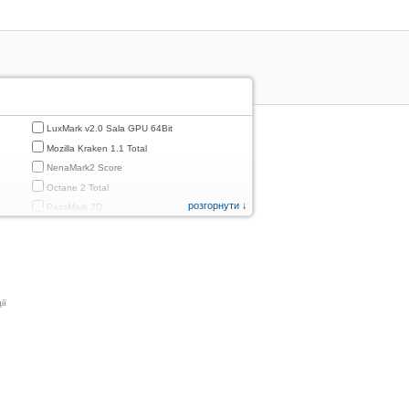
LuxMark v2.0 Sala GPU 64Bit
Mozilla Kraken 1.1 Total
NenaMark2 Score
Octane 2 Total
розгорнути ↓
PassMark 2D
PassMark 3D
PassMark Mobile 1
PassMark v.3 2D
PassMark v.3 3D
ії
PassMark v.3 CPU
PassMark v.3 Disk
PassMark v.3 Memory
d
PassMark v.3 Total
PCMark
PCMark 2.0