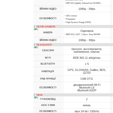
• 2MP, f/2.4 (depth), GalaxyCore GC02M1
1080p - 30fps
ЗЙОМКА ВІДЕО
• LED-спалах
ОСОБЛИВОСТІ
• Панорама
• High Dynamic Range (HDR)
СЕЛФІ КАМЕРА
Одинарна
КАМЕРА
• 8MP, f/2.0, 1/4.0", 1.12µm, Sony IMX355
1080p - 30fps
ЗЙОМКА ВІДЕО
ТЕХНОЛОГІЇ
гіроскоп, акселерометр,
СЕНСОРИ
наближення, компас
IEEE 802.11 a/b/g/n/ac
WI-FI
v 5
BLUETOOTH
GPS, GLONASS, Galileo, BDS,
НАВІГАЦІЯ
QZSS
USB OTG
ІНШІ ФУНКЦІЇ
дводіапазонний Wi-Fi
Bluetooth LE
ОСОБЛИВОСТІ
Bluetooth A2DP
ЗВУК
2
ГУЧНОМОВЦІ
немає
JACK 3.5MM
звук 24-bit / 192kHz
ОСОБЛИВОСТІ