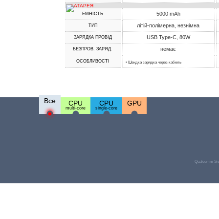
БАТАРЕЯ
5000 mAh
ЕМНІСТЬ
літій-полімерна, незнімна
ТИП
USB Type-C, 80W
ЗАРЯДКА ПРОВІД
немає
БЕЗПРОВ. ЗАРЯД.
ОСОБЛИВОСТІ
• Швидка зарядка через кабель
Все
CPU
CPU
GPU
multi-core
single-core
Qualcomm Sna