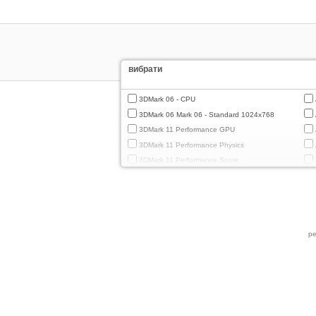
вибрати
3DMark 06 - CPU
3DMark 06 Mark 06 - Standard 1024x768
3DMark 11 Performance GPU
3DMark 11 Performance Physics
3DMark 11 Performance Score
3DMark Cloud Gate Graphics
3DMark Cloud Gate Physics
3DMark Cloud Gate Score
3DMark Fire Strike Standard Graphics
ре
3DMark Fire Strike Standard Physics
3DMark Fire Strike Standard Score
3DMark Ice Storm Extreme Graphics
3DMark Ice Storm Extreme Physics
3DMark Ice Storm Graphics
3DMark Ice Storm Physics