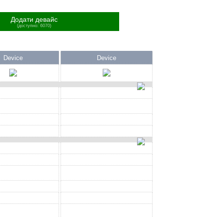
Додати девайс
(доступно: 6070)
Device
Device