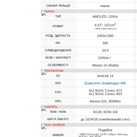
немає
СКАНЕР ПАЛЬЦЯ
ЕКРАН
AMOLED, 120Hz
ТИП
2
6.67", 107cm
РОЗМІР
(~86% площі корпусу)
2400x1080
РОЗД. ЗДАТНІСТЬ
395
PPI
20:9
СПІВВІДНОШЕННЯ
1200nit / -
ЯСКР. / КОНТРАСТ
Always on display
ОСОБЛИВОСТІ
ПЛАТФОРМА
Android 14
ОС
Qualcomm Snapdragon 685
SOC
4x2.8GHz Cortex-A73
CPU
4x1.9GHz Cortex-A53
Adreno 610, 950MHz
GPU
ПАМ'ЯТЬ
8/128, 8/256 GB
RAM / ROM
до 1024GB (комбінований слот)
КАРТА ПАМ'ЯТІ
ОСН. КАМЕРА
Подвійна
• 50MP, f/1.8 (wide), 1/2.76", 0.64µm, Samsung
КАМЕРА
ISOCELL JNS, PDAF