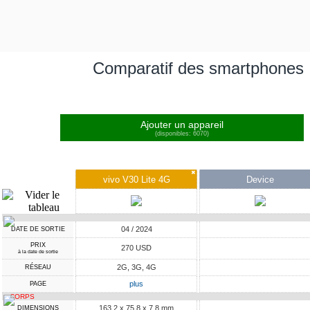
Comparatif des smartphones
Ajouter un appareil
(disponibles: 6070)
✖
vivo V30 Lite 4G
Device
04 / 2024
DATE DE SORTIE
PRIX
270 USD
à la date de sortie
2G, 3G, 4G
RÉSEAU
plus
PAGE
CORPS
163.2 x 75.8 x 7.8 mm
DIMENSIONS