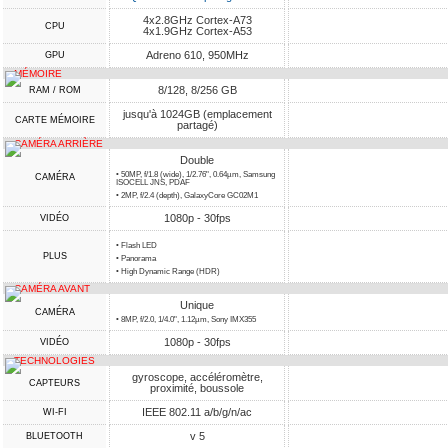
4x2.8GHz Cortex-A73
CPU
4x1.9GHz Cortex-A53
Adreno 610, 950MHz
GPU
MÉMOIRE
8/128, 8/256 GB
RAM / ROM
jusqu'à 1024GB (emplacement
CARTE MÉMOIRE
partagé)
CAMÉRA ARRIÈRE
Double
• 50MP, f/1.8 (wide), 1/2.76", 0.64µm, Samsung
CAMÉRA
ISOCELL JNS, PDAF
• 2MP, f/2.4 (depth), GalaxyCore GC02M1
1080p - 30fps
VIDÉO
• Flash LED
PLUS
• Panorama
• High Dynamic Range (HDR)
CAMÉRA AVANT
Unique
CAMÉRA
• 8MP, f/2.0, 1/4.0", 1.12µm, Sony IMX355
1080p - 30fps
VIDÉO
TECHNOLOGIES
gyroscope, accéléromètre,
CAPTEURS
proximité, boussole
IEEE 802.11 a/b/g/n/ac
WI-FI
v 5
BLUETOOTH