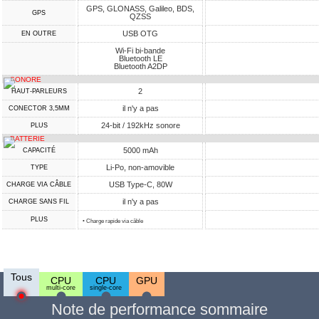
GPS, GLONASS, Galileo, BDS,
GPS
QZSS
USB OTG
EN OUTRE
Wi-Fi bi-bande
Bluetooth LE
Bluetooth A2DP
SONORE
2
HAUT-PARLEURS
il n'y a pas
CONECTOR 3,5MM
24-bit / 192kHz sonore
PLUS
BATTERIE
5000 mAh
CAPACITÉ
Li-Po, non-amovible
TYPE
USB Type-C, 80W
CHARGE VIA CÂBLE
il n'y a pas
CHARGE SANS FIL
PLUS
• Charge rapide via câble
Tous
CPU
CPU
GPU
multi-core
single-core
Note de performance sommaire