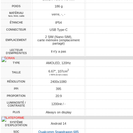
186 g
POIDS
MATÉRIAU
verre, -, -
face, fond, cadre
IP54
ÉTANCHE
USB Type-C
CONNECTEUR
2 SIM (Nano-SIM),
carte mémoire (emplacement
EMPLACEMENT
partagé)
LECTEUR
il n'y a pas
D'EMPREINTES
ÉCRAN
AMOLED, 120Hz
TYPE
2
6.67", 107cm
TAILLE
(~86% écran-corps)
2400x1080
RÉSOLUTION
395
PPI
20:9
PROPORTION
LUMINOSITÉ /
1200nit / -
CONTRASTE
Always on display
PLUS
PLATEFORME
SYSTÈME
Android 14
D'EXPLOITATION
Qualcomm Snapdragon 685
SOC