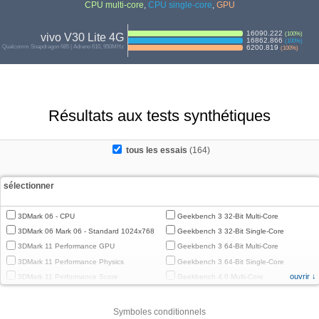
CPU multi-core
,
CPU single-core
,
GPU
16090.222
(
100
%)
vivo V30 Lite 4G
16862.866
(
100
%)
Qualcomm Snapdragon 685 | Adreno 610, 950MHz
6200.819
(
100
%)
Résultats aux tests synthétiques
tous les essais
(164)
sélectionner
3DMark 06 - CPU
Geekbench 3 32-Bit Multi-Core
3DMark 06 Mark 06 - Standard 1024x768
Geekbench 3 32-Bit Single-Core
3DMark 11 Performance GPU
Geekbench 3 64-Bit Multi-Core
3DMark 11 Performance Physics
Geekbench 3 64-Bit Single-Core
ouvrir ↓
3DMark 11 Performance Score
Geekbench 4.0 Multi-Core
3DMark Cloud Gate Graphics
Geekbench 4.0 Single-Core
3DMark Cloud Gate Physics
Geekbench 4.4 Multi-Core
Symboles conditionnels