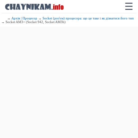
☰
→
Архів | Процесор
→
Socket (роз'єм) процесора: що це таке і як дізнатися його тип
→ Socket AM3+ (Socket 942, Socket AM3b)