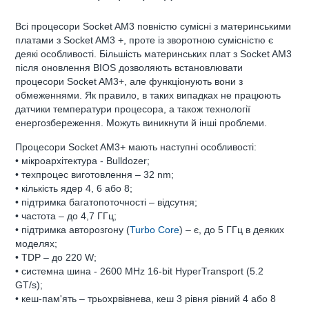
Всі процесори Socket AM3 повністю сумісні з материнськими
платами з Socket AM3 +, проте із зворотною сумісністю є
деякі особливості. Більшість материнських плат з Socket AM3
після оновлення BIOS дозволяють встановлювати
процесори Socket AM3+, але функціонують вони з
обмеженнями. Як правило, в таких випадках не працюють
датчики температури процесора, а також технології
енергозбереження. Можуть виникнути й інші проблеми.
Процесори Socket AM3+ мають наступні особливості:
• мікроархітектура - Bulldozer;
• техпроцес виготовлення – 32 nm;
• кількість ядер 4, 6 або 8;
• підтримка багатопоточності – відсутня;
• частота – до 4,7 ГГц;
• підтримка авторозгону (
Turbo Core
) – є, до 5 ГГц в деяких
моделях;
• TDP – до 220 W;
• системна шина - 2600 MHz 16-bit HyperTransport (5.2
GT/s);
• кеш-пам'ять – трьохрвівнева, кеш 3 рівня рівний 4 або 8