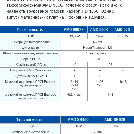
також мікросхема AMD 980G, головною особливістю якої є
наявність вбудованої графіки Radeon HD 4250. Однак,
випуск материнських плат на її основі не відбувся.
Північні мости:
AMD 990FX
AMD 990X
AMD 970
TDP
19,6 W
14 W
13,6 W
Техпроцес виготовлення
65 nm
Шина даних
HyperTransport 3.0
Шина з'єднання з південним мостом
ALink Express 3
Версія PCI-e
2.0
Кількість ліній PCI-e
42
26
Підтримка AMD CrossFireX
+
+
-
Підтримка NVIDIA SLI
+
+
-
Можливі конфігурації PCI Express
1x16
1x16
1x16
під відеокарти
2x16
2x8
4x8
можливі конфігурації PCI Express
6x1 + 1x4
6x1
під інші пристрої
Південні мости:
AMD SB950
AMD SB920
TDP
6 W
6 W
Техпроцес виготовлення
65 nm