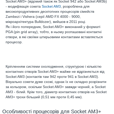
Socket AM3+ (відомий також як Socket 942 або Socket AM3b)
- модифікація сокета
Socket AM3
, розроблена для
високопродуктивних десктопних процесорів сімейств
Zambezi і Vishera (серії AMD FX 4000 - 9000,
мікроархітектура Bulldozer), вийшов в 2011 році.
Як і його попередник, Socket AM3+ виконаний у форматі
PGA (pin grid array), тобто, в ньому розташовані контактні
отвори, в які своїми штирьовими контактами вставляється
процесор.
Кріпленням системи охолодження, структурою і кількістю
контактних отворів Socket AM3+ майже не відрізняється від
Socket AM3 (контактів там 942 проти 941 в Socket AM3).
Візуально сокети дуже схожі, однак їх не складно розрізнити
за кольором, оскільки Socket AM3+ завжди чорний, а Socket
AM3 - білий. Крім того, діаметр контактних отворів на Socket
AM3+ трохи більший (0,51 мм проти 0,45 мм).
Особливості процесорів для Socket AM3+