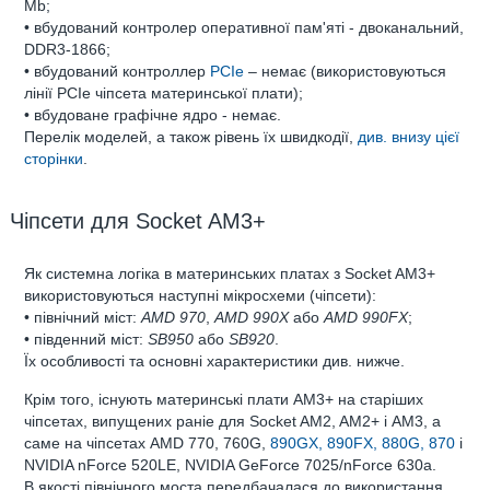
Mb;
• вбудований контролер оперативної пам'яті - двоканальний,
DDR3-1866;
• вбудований контроллер
PCIe
– немає (використовуються
лінії PCIe чіпсета материнської плати);
• вбудоване графічне ядро - немає.
Перелік моделей, а також рівень їх швидкодії,
див. внизу цієї
сторінки
.
Чіпсети для Socket AM3+
Як системна логіка в материнських платах з Socket AM3+
використовуються наступні мікросхеми (чіпсети):
• північний міст:
AMD 970
,
AMD 990X
або
AMD 990FX
;
• південний міст:
SB950
або
SB920
.
Їх особливості та основні характеристики див. нижче.
Крім того, існують материнські плати AM3+ на старіших
чіпсетах, випущених раніе для Socket AM2, AM2+ і AM3, а
саме на чіпсетах AMD 770, 760G,
890GX, 890FX, 880G, 870
і
NVIDIA nForce 520LE, NVIDIA GeForce 7025/nForce 630a.
В якості північного моста передбачалася до використання