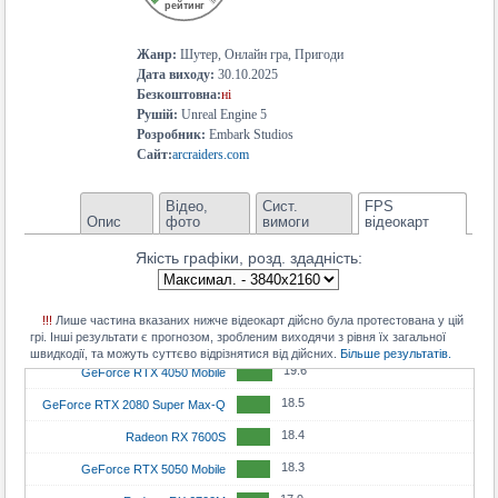
рейтинг
22.7
GeForce RTX 5070 Mobile
12.4
Radeon RX 5600M
22.4
GeForce RTX 3080 Mobile
Жанр:
Шутер, Онлайн гра, Пригоди
11.9
Arc A730M
Дата виходу:
30.10.2025
21
Radeon RX 6700 XT
Безкоштовна:
ні
11.5
GeForce RTX 3050 Ti Mobile
21
Рушій:
Unreal Engine 5
Arc A580
11
GeForce RTX 3050 Mobile
Розробник:
Embark Studios
21
Radeon RX 6800S
Сайт:
arcraiders.com
10.8
Radeon RX 590 GME
20.9
GeForce RTX 3060 8GB
9.3
Radeon RX 6550M
Відео,
Сист.
FPS
20.7
GeForce RTX 3070 Mobile
Опис
фото
вимоги
відеокарт
9
Radeon RX 6500M
20.7
GeForce RTX 2070 Super Max-Q
Якість графіки, розд. здадність:
20.4
GeForce RTX 5060 Mobile
20.2
Radeon RX 6800M
!!!
Лише частина вказаних нижче відеокарт дійсно була протестована у цій
грі. Інші результати є прогнозом, зробленим виходячи з рівня їх загальної
20
Arc A770
швидкодії, та можуть суттєво відрізнятися від дійсних.
Більше результатів.
19.6
GeForce RTX 4050 Mobile
18.5
GeForce RTX 2080 Super Max-Q
18.4
Radeon RX 7600S
18.3
GeForce RTX 5050 Mobile