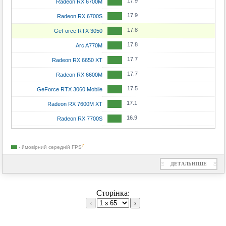
17.9
Radeon RX 6700M
17.9
Radeon RX 6700S
17.8
GeForce RTX 3050
17.8
Arc A770M
17.7
Radeon RX 6650 XT
17.7
Radeon RX 6600M
17.5
GeForce RTX 3060 Mobile
17.1
Radeon RX 7600M XT
16.9
Radeon RX 7700S
16.9
Radeon RX 6600 XT
?
15.4
- ймовірний середній
FPS
Radeon RX 6650M
15.3
GeForce RTX 2060 Max-Q
Ξ
ДЕТАЛЬНІШЕ
Ξ
15.2
Radeon RX 7600M
14.7
Сторінка:
Radeon RX 5600 XT
‹
›
13.8
GeForce RTX 3050 6 GB
13.6
Radeon RX 6600