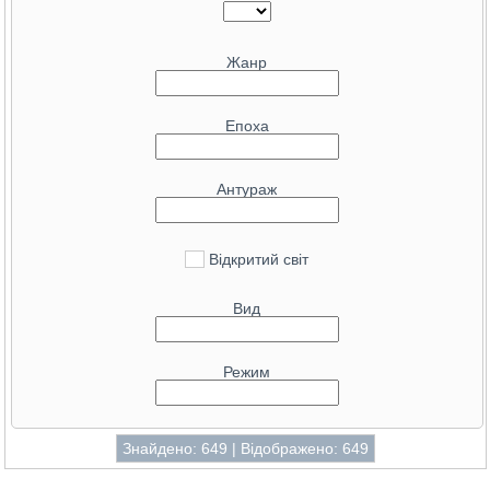
21.2
GeForce RTX 5060 Ti 8GB
31.7
Radeon RX 9070 XT
21.2
GeForce RTX 3080 Ti Mobile
31.3
GeForce RTX 4080 SUPER
Жанр
21.2
GeForce RTX 3070
30.6
GeForce RTX 4080
20.8
Radeon RX 6750 XT
29.1
Radeon RX 7900 XT
Епоха
20.8
GeForce RTX 5060
28.7
Radeon RX 9070
20.6
Radeon RX 9060 XT 16 GB
28.7
GeForce RTX 3090 Ti
Антураж
20.4
GeForce RTX 4060 Ti 16 GB
28.5
GeForce RTX 4070 Ti SUPER
20.2
Radeon Pro W6800
27.5
Radeon RX 6950 XT
Відкритий світ
20.2
GeForce RTX 4060 Ti 8 GB
27.5
GeForce RTX 4070 Ti
20.1
Radeon RX 6850M XT
Вид
27.5
GeForce RTX 5090 Mobile
19.6
GeForce RTX 3060 Ti GDDR6X
27.4
Radeon RX 6900 XT Liquid Cooled
19.5
Arc B580
Режим
27.2
GeForce RTX 5070
19.1
Radeon RX 7600 XT
25.8
GeForce RTX 3080 Ti
18.4
GeForce RTX 4070 Mobile
25.5
Radeon RX 9070 GRE
Знайдено: 649 | Відображено: 649
18.3
GeForce RTX 3070 Ti Mobile
25
Radeon RX 7900 GRE