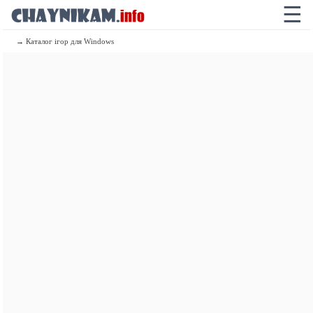
☰
→ Каталог ігор для Windows
62.7
GeForce RTX 5090
49.5
GeForce RTX 4090
46.5
GeForce RTX 4090 D
42.8
GeForce RTX 5080
39.8
Radeon RX 7900 XTX
39.2
GeForce RTX 5070 Ti
38
Radeon RX 9070 XT
37.7
GeForce RTX 4080 SUPER