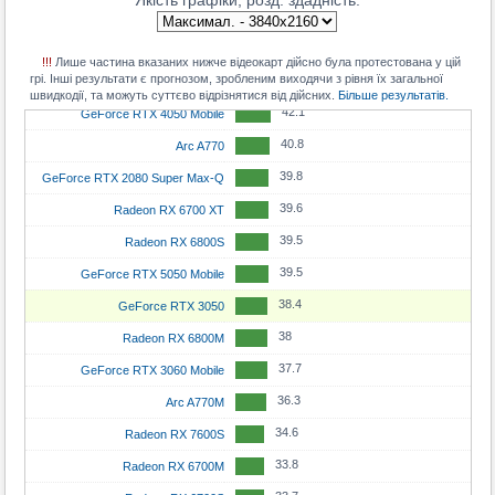
Якість графіки, розд. здадність:
37.9
GeForce RTX 5070 Ti
44.2
Radeon RX 7600
31.1
Radeon RX 6750 XT
36.5
GeForce RTX 4080 SUPER
44
GeForce RTX 5060 Mobile
30.8
Radeon RX 9060 XT 16 GB
!!!
Лише частина вказаних нижче відеокарт дійсно була протестована у цій
35.7
GeForce RTX 4080
грі. Інші результати є прогнозом, зробленим виходячи з рівня їх загальної
42.9
Arc A580
30.7
GeForce RTX 5060
швидкодії, та можуть суттєво відрізнятися від дійсних.
Більше результатів.
33.7
Radeon RX 7900 XTX
42.1
GeForce RTX 4050 Mobile
30.2
GeForce RTX 4060 Ti 16 GB
33.4
GeForce RTX 3090 Ti
40.8
Arc A770
30.1
Radeon Pro W6800
33.1
GeForce RTX 4070 Ti SUPER
39.8
GeForce RTX 2080 Super Max-Q
30.1
Radeon RX 6850M XT
32.2
Radeon RX 9070 XT
39.6
Radeon RX 6700 XT
29.8
GeForce RTX 4060 Ti 8 GB
32
GeForce RTX 4070 Ti
39.5
Radeon RX 6800S
29.1
Arc B580
32
GeForce RTX 5090 Mobile
39.5
GeForce RTX 5050 Mobile
29
GeForce RTX 3060 Ti GDDR6X
31.7
GeForce RTX 5070
38.4
GeForce RTX 3050
28.5
Radeon RX 7600 XT
30
GeForce RTX 3080 Ti
38
Radeon RX 6800M
27.2
GeForce RTX 4070 Mobile
29.5
Radeon RX 7900 XT
37.7
GeForce RTX 3060 Mobile
27.2
Radeon RX 7600
29.1
Radeon RX 9070
36.3
Arc A770M
27.1
GeForce RTX 3070 Ti Mobile
29.1
GeForce RTX 4070 SUPER
34.6
Radeon RX 7600S
27.1
GeForce RTX 4060
28.3
GeForce RTX 3080 12GB
33.8
Radeon RX 6700M
25.9
GeForce RTX 5050
27.9
Radeon RX 6950 XT