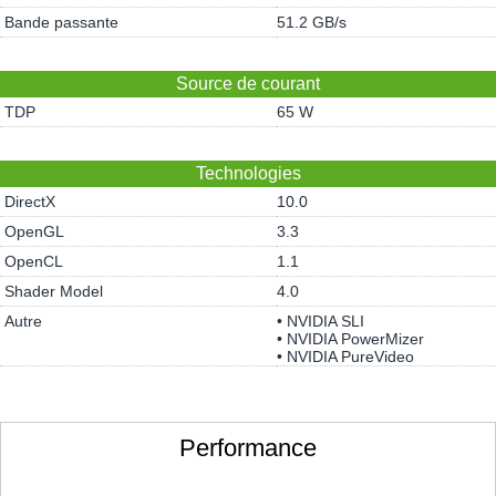
Bande passante
51.2 GB/s
Source de courant
TDP
65 W
Technologies
DirectX
10.0
OpenGL
3.3
OpenCL
1.1
Shader Model
4.0
Autre
• NVIDIA SLI
• NVIDIA PowerMizer
• NVIDIA PureVideo
Performance