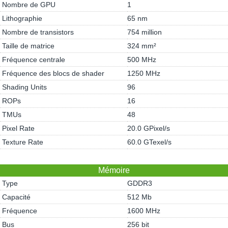
Nombre de GPU
1
Lithographie
65 nm
Nombre de transistors
754 million
Taille de matrice
324 mm²
Fréquence centrale
500 MHz
Fréquence des blocs de shader
1250 MHz
Shading Units
96
ROPs
16
TMUs
48
Pixel Rate
20.0 GPixel/s
Texture Rate
60.0 GTexel/s
Mémoire
Type
GDDR3
Capacité
512 Mb
Fréquence
1600 MHz
Bus
256 bit