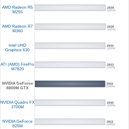
AMD Radeon R5
2836
(101%)
M255
AMD Radeon R7
2836
(101%)
M360
Intel UHD
2834
(101%)
Graphics 630
ATI (AMD) FirePro
2833
(101%)
M7820
NVIDIA GeForce
2832
(100%)
8800M GTX
NVIDIA Quadro FX
2830
(100%)
3700M
NVIDIA GeForce
2822
(100%)
825M