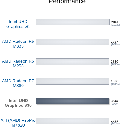
Performance
Intel UHD
2841
(101%)
Graphics G1
AMD Radeon R5
2837
(101%)
M335
AMD Radeon R5
2836
(101%)
M255
AMD Radeon R7
2836
(101%)
M360
Intel UHD
2834
(100%)
Graphics 630
ATI (AMD) FirePro
2833
(100%)
M7820