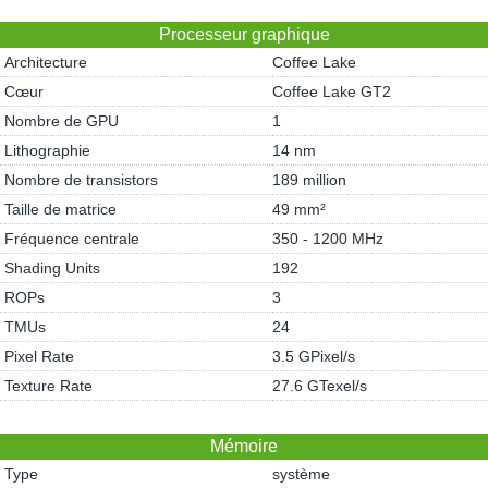
Processeur graphique
Architecture
Coffee Lake
Cœur
Coffee Lake GT2
Nombre de GPU
1
Lithographie
14 nm
Nombre de transistors
189 million
Taille de matrice
49 mm²
Fréquence centrale
350 - 1200 MHz
Shading Units
192
ROPs
3
TMUs
24
Pixel Rate
3.5 GPixel/s
Texture Rate
27.6 GTexel/s
Mémoire
Type
système