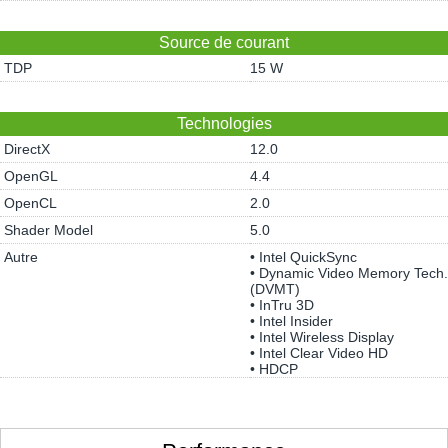
Source de courant
TDP
15 W
Technologies
DirectX
12.0
OpenGL
4.4
OpenCL
2.0
Shader Model
5.0
Autre
• Intel QuickSync
• Dynamic Video Memory Tech.
(DVMT)
• InTru 3D
• Intel Insider
• Intel Wireless Display
• Intel Clear Video HD
• HDCP