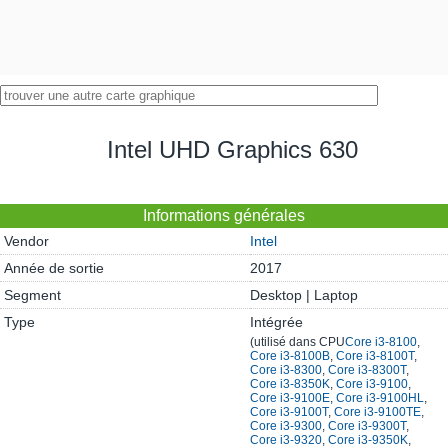
Intel UHD Graphics 630
Informations générales
Vendor
Intel
Année de sortie
2017
Segment
Desktop | Laptop
Type
Intégrée
(utilisé dans CPU
Core i3-8100
,
Core i3-8100B
,
Core i3-8100T
,
Core i3-8300
,
Core i3-8300T
,
Core i3-8350K
,
Core i3-9100
,
Core i3-9100E
,
Core i3-9100HL
,
Core i3-9100T
,
Core i3-9100TE
,
Core i3-9300
,
Core i3-9300T
,
Core i3-9320
,
Core i3-9350K
,