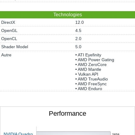
Technologies
DirectX
12.0
OpenGL
4.5
OpenCL
2.0
Shader Model
5.0
Autre
• ATI Eyefinity
• AMD Power Gating
• AMD ZeroCore
• AMD Mantle
• Vulkan API
• AMD TrueAudio
• AMD FreeSync
• AMD Enduro
Performance
NVIDIA Quadro
2859