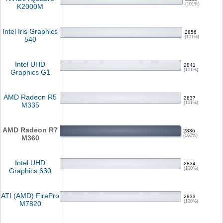
(101%)
K2000M
Intel Iris Graphics
2856
(101%)
540
Intel UHD
2841
(101%)
Graphics G1
AMD Radeon R5
2837
(101%)
M335
AMD Radeon R7
2836
(100%)
M360
Intel UHD
2834
(100%)
Graphics 630
ATI (AMD) FirePro
2833
(100%)
M7820