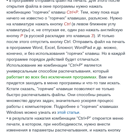
• в программе отправить файл на печать. Для этого после
открытия файла в окне программы нужно нажать
комбинацию "горячих" клавиш
Ctrl+P
. Тем, кому пока еще
ничего не известно о "горячих" клавишах, разъясню. Нужно
на клавиатуре нажать кнопку
Ctrl
(в левом ближнем углу
клавиатуры) и, не отпуская ее, один раз нажать английскую
кнопку
P
(в русской раскладке это клавиша
З
). И только
после этого отпустить кнопку Ctrl. Отправить файл на печать
в программе Word, Excel, Блокнот, WordPad и др. можно,
конечно, и без использования "горячих" клавиш. Но в каждой
программе порядок действий будет отличаться.
Использование же комбинации "
Ctrl+P
" является
универсальным способом распечатывания, который
работает во всех без исключения программах
. Вам не
придется заходить в меню программы и что-то там искать.
Кстати сказать, "горячие" клавиши позволяют не только
быстро распечатывать файлы. Они способны решать
множество других задач, значительно ускоряя процесс
работы с компьютером. Подробнее о "горячих" клавишах
Windows можно узнать из
этой статьи
.
• в результате нажатия комбинации "Ctrl+P" откроется меню
печати, в котором, при необходимости, нужно внести
изменения в параметры распечатывания, и нажать кнопку