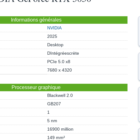
Informations générales
NVIDIA
2025
Desktop
DIntégréescrète
PCIe 5.0 x8
7680 x 4320
Processeur graphique
Blackwell 2.0
GB207
1
5 nm
16900 million
149 mm²