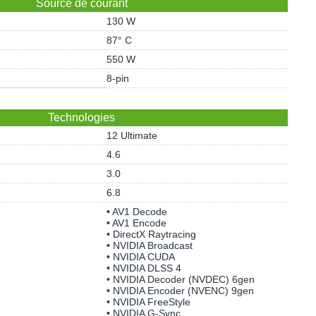
Source de courant
130 W
87° C
550 W
8-pin
Technologies
12 Ultimate
4.6
3.0
6.8
• AV1 Decode
• AV1 Encode
• DirectX Raytracing
• NVIDIA Broadcast
• NVIDIA CUDA
• NVIDIA DLSS 4
• NVIDIA Decoder (NVDEC) 6gen
• NVIDIA Encoder (NVENC) 9gen
• NVIDIA FreeStyle
• NVIDIA G-Sync