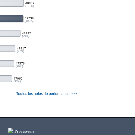
49809
(101%)
49736
(100%)
48992
(99%)
47817
(97%)
47576
(96%)
47062
(95%)
Toutes les notes de performance >>>
Processeurs