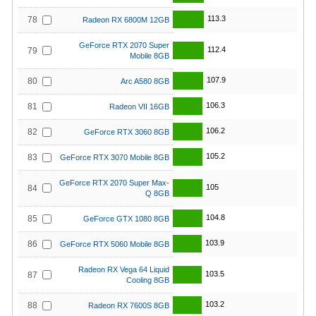
113.3
78
Radeon RX 6800M 12GB
GeForce RTX 2070 Super
112.4
79
Mobile 8GB
107.9
80
Arc A580 8GB
106.3
81
Radeon VII 16GB
106.2
82
GeForce RTX 3060 8GB
105.2
83
GeForce RTX 3070 Mobile 8GB
GeForce RTX 2070 Super Max-
105
84
Q 8GB
104.8
85
GeForce GTX 1080 8GB
103.9
86
GeForce RTX 5060 Mobile 8GB
Radeon RX Vega 64 Liquid
103.5
87
Cooling 8GB
103.2
88
Radeon RX 7600S 8GB