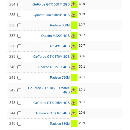
30.9
234
GeForce GTX 660 Ti 2GB
30.9
235
Quadro T500 Mobile 4GB
30.7
236
Radeon 860M
30.7
237
Quadro M2200 4GB
30.7
238
Arc A310 4GB
30.6
239
GeForce GTX 870M 3GB
30.1
240
Radeon R9 270X 4GB
30.1
241
Radeon 780M
GeForce GTX 1050 Ti Mobile
30.1
242
4GB
30.1
243
GeForce GTX 965M 4GB
29.9
244
GeForce GTX 670 4GB
29.9
245
Radeon 880M