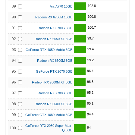
102.8
89
Arc A770 16GB
100.8
90
Radeon RX 6700M 10GB
100.7
91
Radeon RX 6700S 8GB
99.7
92
Radeon RX 6650 XT 8GB
99.4
93
GeForce RTX 4050 Mobile 6GB
99.2
94
Radeon RX 6600M 8GB
96.4
95
GeForce RTX 2070 8GB
96.3
96
Radeon RX 7600M XT 8GB
95.2
97
Radeon RX 7700S 8GB
95.1
98
Radeon RX 6600 XT 8GB
94.4
99
GeForce GTX 1080 Mobile 8GB
GeForce RTX 2080 Super Max-
94
100
Q 8GB