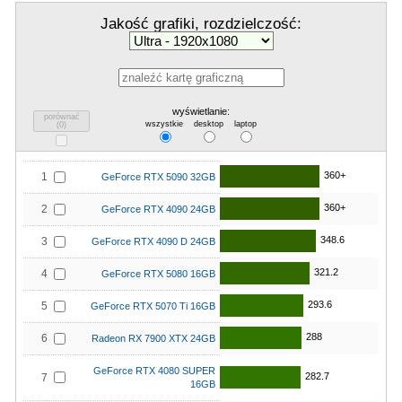
Jakość grafiki, rozdzielczość:
wyświetlanie:
porównać
wszystkie
desktop
laptop
(
0
)
360+
1
GeForce RTX 5090 32GB
360+
2
GeForce RTX 4090 24GB
348.6
3
GeForce RTX 4090 D 24GB
321.2
4
GeForce RTX 5080 16GB
293.6
5
GeForce RTX 5070 Ti 16GB
288
6
Radeon RX 7900 XTX 24GB
GeForce RTX 4080 SUPER
282.7
7
16GB