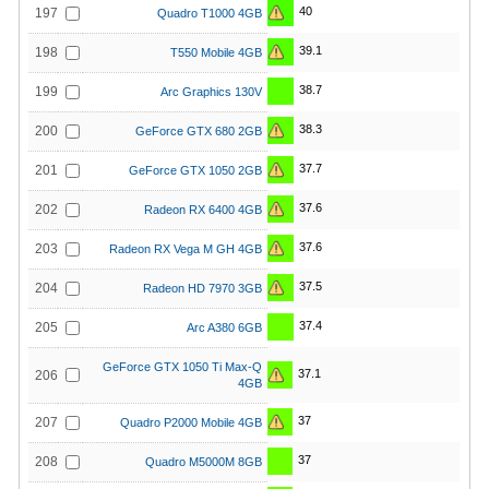
40
197
Quadro T1000 4GB
39.1
198
T550 Mobile 4GB
38.7
199
Arc Graphics 130V
38.3
200
GeForce GTX 680 2GB
37.7
201
GeForce GTX 1050 2GB
37.6
202
Radeon RX 6400 4GB
37.6
203
Radeon RX Vega M GH 4GB
37.5
204
Radeon HD 7970 3GB
37.4
205
Arc A380 6GB
GeForce GTX 1050 Ti Max-Q
37.1
206
4GB
37
207
Quadro P2000 Mobile 4GB
37
208
Quadro M5000M 8GB