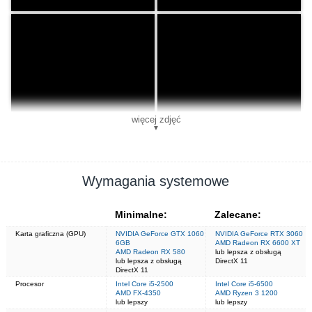
więcej zdjęć
▼
Wymagania systemowe
Minimalne:
Zalecane:
Karta graficzna (GPU)
NVIDIA GeForce GTX 1060
NVIDIA GeForce RTX 3060
6GB
AMD Radeon RX 6600 XT
AMD Radeon RX 580
lub lepsza z obsługą
lub lepsza z obsługą
DirectX 11
DirectX 11
Procesor
Intel Core i5-2500
Intel Core i5-6500
AMD FX-4350
AMD Ryzen 3 1200
lub lepszy
lub lepszy