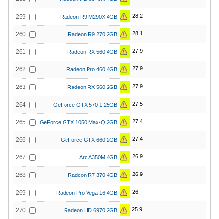
28.2
259
Radeon R9 M290X 4GB
28.1
260
Radeon R9 270 2GB
27.9
261
Radeon RX 560 4GB
27.9
262
Radeon Pro 460 4GB
27.9
263
Radeon RX 560 2GB
27.5
264
GeForce GTX 570 1.25GB
27.4
265
GeForce GTX 1050 Max-Q 2GB
27.4
266
GeForce GTX 660 2GB
26.9
267
Arc A350M 4GB
26.9
268
Radeon R7 370 4GB
26
269
Radeon Pro Vega 16 4GB
25.9
270
Radeon HD 6970 2GB