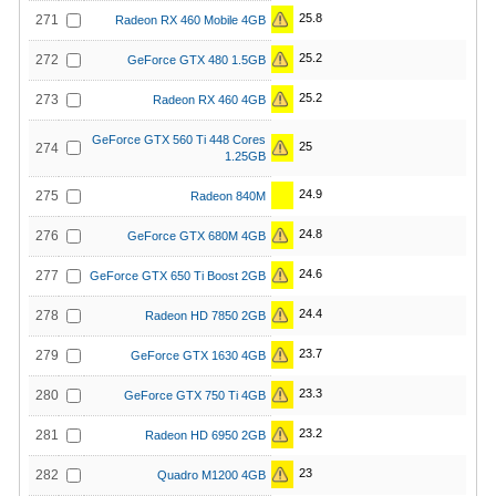
25.8
271
Radeon RX 460 Mobile 4GB
25.2
272
GeForce GTX 480 1.5GB
25.2
273
Radeon RX 460 4GB
GeForce GTX 560 Ti 448 Cores
25
274
1.25GB
24.9
275
Radeon 840M
24.8
276
GeForce GTX 680M 4GB
24.6
277
GeForce GTX 650 Ti Boost 2GB
24.4
278
Radeon HD 7850 2GB
23.7
279
GeForce GTX 1630 4GB
23.3
280
GeForce GTX 750 Ti 4GB
23.2
281
Radeon HD 6950 2GB
23
282
Quadro M1200 4GB