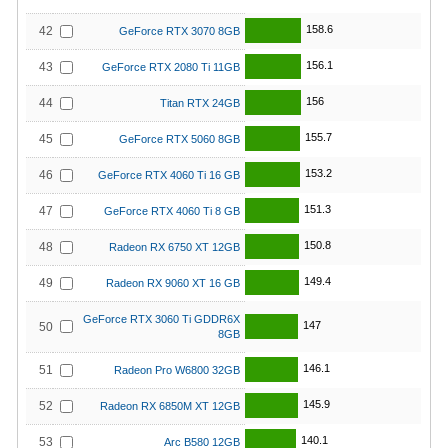
158.6
42
GeForce RTX 3070 8GB
156.1
43
GeForce RTX 2080 Ti 11GB
156
44
Titan RTX 24GB
155.7
45
GeForce RTX 5060 8GB
153.2
46
GeForce RTX 4060 Ti 16 GB
151.3
47
GeForce RTX 4060 Ti 8 GB
150.8
48
Radeon RX 6750 XT 12GB
149.4
49
Radeon RX 9060 XT 16 GB
GeForce RTX 3060 Ti GDDR6X
147
50
8GB
146.1
51
Radeon Pro W6800 32GB
145.9
52
Radeon RX 6850M XT 12GB
140.1
53
Arc B580 12GB