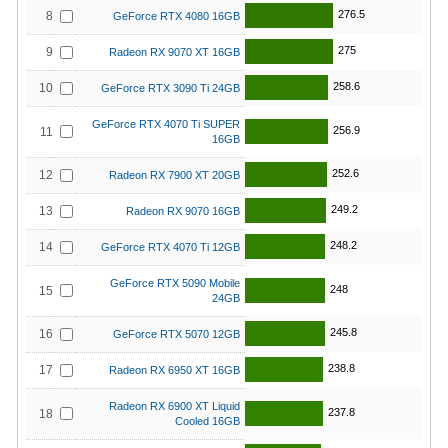
276.5
8
GeForce RTX 4080 16GB
275
9
Radeon RX 9070 XT 16GB
258.6
10
GeForce RTX 3090 Ti 24GB
GeForce RTX 4070 Ti SUPER
256.9
11
16GB
252.6
12
Radeon RX 7900 XT 20GB
249.2
13
Radeon RX 9070 16GB
248.2
14
GeForce RTX 4070 Ti 12GB
GeForce RTX 5090 Mobile
248
15
24GB
245.8
16
GeForce RTX 5070 12GB
238.8
17
Radeon RX 6950 XT 16GB
Radeon RX 6900 XT Liquid
237.8
18
Cooled 16GB