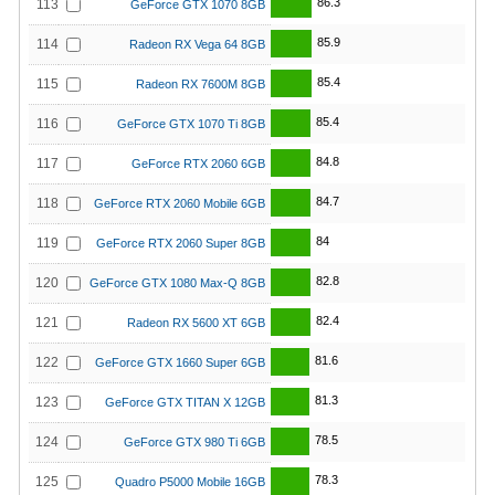
86.3
113
GeForce GTX 1070 8GB
85.9
114
Radeon RX Vega 64 8GB
85.4
115
Radeon RX 7600M 8GB
85.4
116
GeForce GTX 1070 Ti 8GB
84.8
117
GeForce RTX 2060 6GB
84.7
118
GeForce RTX 2060 Mobile 6GB
84
119
GeForce RTX 2060 Super 8GB
82.8
120
GeForce GTX 1080 Max-Q 8GB
82.4
121
Radeon RX 5600 XT 6GB
81.6
122
GeForce GTX 1660 Super 6GB
81.3
123
GeForce GTX TITAN X 12GB
78.5
124
GeForce GTX 980 Ti 6GB
78.3
125
Quadro P5000 Mobile 16GB