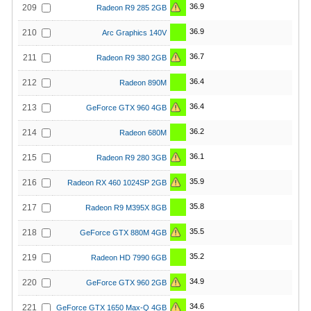
36.9
209
Radeon R9 285 2GB
36.9
210
Arc Graphics 140V
36.7
211
Radeon R9 380 2GB
36.4
212
Radeon 890M
36.4
213
GeForce GTX 960 4GB
36.2
214
Radeon 680M
36.1
215
Radeon R9 280 3GB
35.9
216
Radeon RX 460 1024SP 2GB
35.8
217
Radeon R9 M395X 8GB
35.5
218
GeForce GTX 880M 4GB
35.2
219
Radeon HD 7990 6GB
34.9
220
GeForce GTX 960 2GB
34.6
221
GeForce GTX 1650 Max-Q 4GB