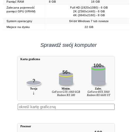
Pamięć RAM
8 GB
16 GB
Zalecana pojemność
Full HD (1920x1080) - 6 GB
pamięci GPU (VRAM)
2K (2560x1440) - 6 GB
4K (3840x2160) - 8 GB
System operacyjny
64-bit Windows 7 lub nowsze
Miejsce na dysku
22 GB
Sprawdź swój komputer
Karta graficzna
100
%
56
%
?
Twoja
Minim.
Zalec.
↓
GeForce GTX 1060 6GB
GeForce RTX 3060
Radeon RX 580
Radeon RX 6600 XT
Procesor