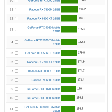
198.8
30
GeForce RTX 3090 24GB
194.2
31
Radeon RX 7900M 16GB
186.9
32
Radeon RX 6900 XT 16GB
GeForce RTX 4080 Mobile
185.6
33
12GB
GeForce RTX 5070 Ti Mobile
182.2
34
12GB
179.8
35
GeForce RTX 5060 Ti 16GB
174.9
36
Radeon RX 7700 XT 12GB
174.7
37
Radeon RX 9060 XT 8 GB
171.4
38
Radeon RX 6800 16GB
170
39
GeForce RTX 3070 Ti 8GB
159.1
40
GeForce RTX 5060 Ti 8GB
GeForce RTX 3080 Ti Mobile
158.7
41
16GB