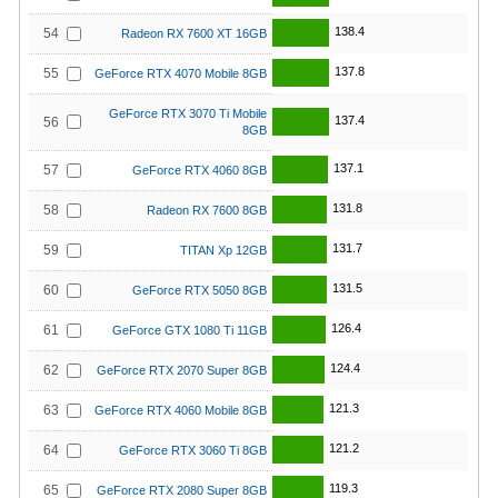
138.4
54
Radeon RX 7600 XT 16GB
137.8
55
GeForce RTX 4070 Mobile 8GB
GeForce RTX 3070 Ti Mobile
137.4
56
8GB
137.1
57
GeForce RTX 4060 8GB
131.8
58
Radeon RX 7600 8GB
131.7
59
TITAN Xp 12GB
131.5
60
GeForce RTX 5050 8GB
126.4
61
GeForce GTX 1080 Ti 11GB
124.4
62
GeForce RTX 2070 Super 8GB
121.3
63
GeForce RTX 4060 Mobile 8GB
121.2
64
GeForce RTX 3060 Ti 8GB
119.3
65
GeForce RTX 2080 Super 8GB