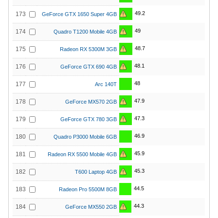
49.2
173
GeForce GTX 1650 Super 4GB
49
174
Quadro T1200 Mobile 4GB
48.7
175
Radeon RX 5300M 3GB
48.1
176
GeForce GTX 690 4GB
48
177
Arc 140T
47.9
178
GeForce MX570 2GB
47.3
179
GeForce GTX 780 3GB
46.9
180
Quadro P3000 Mobile 6GB
45.9
181
Radeon RX 5500 Mobile 4GB
45.3
182
T600 Laptop 4GB
44.5
183
Radeon Pro 5500M 8GB
44.3
184
GeForce MX550 2GB