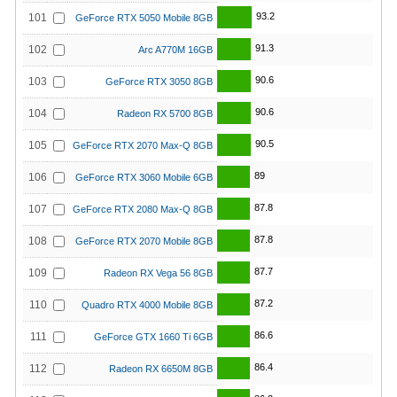
93.2
101
GeForce RTX 5050 Mobile 8GB
91.3
102
Arc A770M 16GB
90.6
103
GeForce RTX 3050 8GB
90.6
104
Radeon RX 5700 8GB
90.5
105
GeForce RTX 2070 Max-Q 8GB
89
106
GeForce RTX 3060 Mobile 6GB
87.8
107
GeForce RTX 2080 Max-Q 8GB
87.8
108
GeForce RTX 2070 Mobile 8GB
87.7
109
Radeon RX Vega 56 8GB
87.2
110
Quadro RTX 4000 Mobile 8GB
86.6
111
GeForce GTX 1660 Ti 6GB
86.4
112
Radeon RX 6650M 8GB