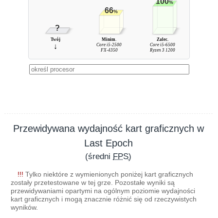
100
%
66
%
?
Twój
Minim.
Zalec.
↓
Core i5-2500
Core i5-6500
FX-4350
Ryzen 3 1200
Przewidywana wydajność kart graficznych w
Last Epoch
(średni
FPS
)
!!!
Tylko niektóre z wymienionych poniżej kart graficznych
zostały przetestowane w tej grze. Pozostałe wyniki są
przewidywaniami opartymi na ogólnym poziomie wydajności
kart graficznych i mogą znacznie różnić się od rzeczywistych
wyników.