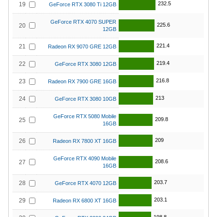
232.5
19
GeForce RTX 3080 Ti 12GB
GeForce RTX 4070 SUPER
225.6
20
12GB
221.4
21
Radeon RX 9070 GRE 12GB
219.4
22
GeForce RTX 3080 12GB
216.8
23
Radeon RX 7900 GRE 16GB
213
24
GeForce RTX 3080 10GB
GeForce RTX 5080 Mobile
209.8
25
16GB
209
26
Radeon RX 7800 XT 16GB
GeForce RTX 4090 Mobile
208.6
27
16GB
203.7
28
GeForce RTX 4070 12GB
203.1
29
Radeon RX 6800 XT 16GB