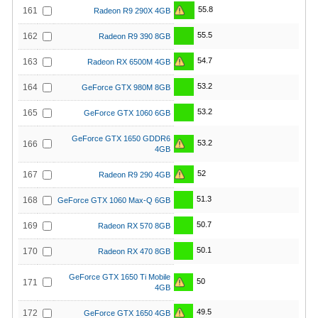
55.8
161
Radeon R9 290X 4GB
55.5
162
Radeon R9 390 8GB
54.7
163
Radeon RX 6500M 4GB
53.2
164
GeForce GTX 980M 8GB
53.2
165
GeForce GTX 1060 6GB
GeForce GTX 1650 GDDR6
53.2
166
4GB
52
167
Radeon R9 290 4GB
51.3
168
GeForce GTX 1060 Max-Q 6GB
50.7
169
Radeon RX 570 8GB
50.1
170
Radeon RX 470 8GB
GeForce GTX 1650 Ti Mobile
50
171
4GB
49.5
172
GeForce GTX 1650 4GB