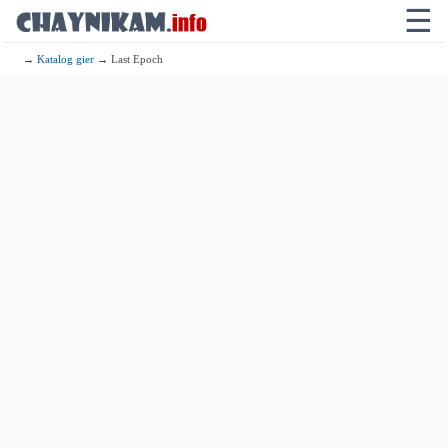
☰
→
Katalog gier
→ Last Epoch