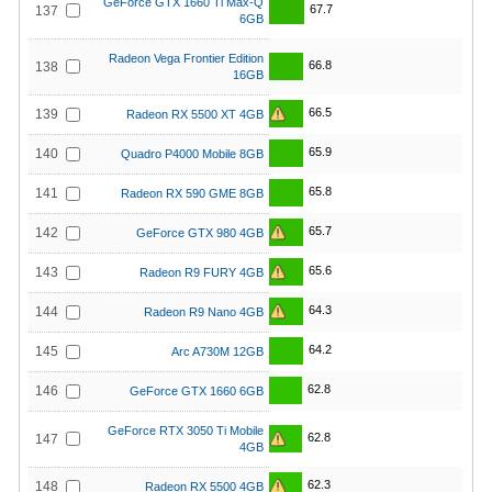
GeForce GTX 1660 Ti Max-Q
67.7
137
6GB
Radeon Vega Frontier Edition
66.8
138
16GB
66.5
139
Radeon RX 5500 XT 4GB
65.9
140
Quadro P4000 Mobile 8GB
65.8
141
Radeon RX 590 GME 8GB
65.7
142
GeForce GTX 980 4GB
65.6
143
Radeon R9 FURY 4GB
64.3
144
Radeon R9 Nano 4GB
64.2
145
Arc A730M 12GB
62.8
146
GeForce GTX 1660 6GB
GeForce RTX 3050 Ti Mobile
62.8
147
4GB
62.3
148
Radeon RX 5500 4GB