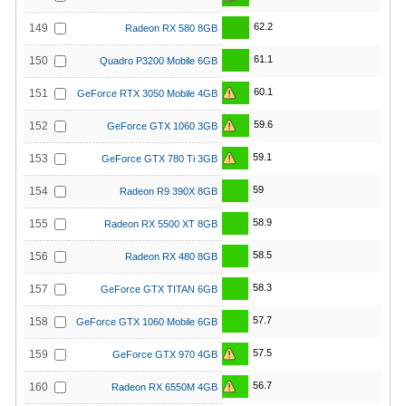
62.2
149
Radeon RX 580 8GB
61.1
150
Quadro P3200 Mobile 6GB
60.1
151
GeForce RTX 3050 Mobile 4GB
59.6
152
GeForce GTX 1060 3GB
59.1
153
GeForce GTX 780 Ti 3GB
59
154
Radeon R9 390X 8GB
58.9
155
Radeon RX 5500 XT 8GB
58.5
156
Radeon RX 480 8GB
58.3
157
GeForce GTX TITAN 6GB
57.7
158
GeForce GTX 1060 Mobile 6GB
57.5
159
GeForce GTX 970 4GB
56.7
160
Radeon RX 6550M 4GB