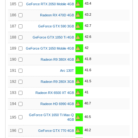
43.4
185
GeForce RTX 2050 Mobile 4GB
43.2
186
Radeon RX 470D 4GB
42.7
187
GeForce GTX 590 3GB
42.6
188
GeForce GTX 1050 Ti 4GB
42
189
GeForce GTX 1650 Mobile 4GB
41.8
190
Radeon R9 380X 4GB
41.6
191
Arc 130T
41.5
192
Radeon R9 280X 3GB
41
193
Radeon RX 6500 XT 4GB
40.7
194
Radeon HD 6990 4GB
GeForce GTX 1650 Ti Max-Q
40.5
195
4GB
40.2
196
GeForce GTX 770 4GB