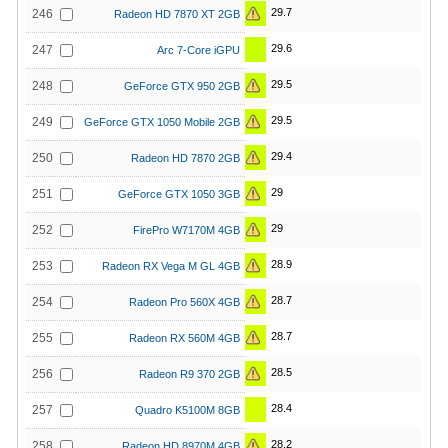
29.7
246
Radeon HD 7870 XT 2GB
29.6
247
Arc 7-Core iGPU
29.5
248
GeForce GTX 950 2GB
29.5
249
GeForce GTX 1050 Mobile 2GB
29.4
250
Radeon HD 7870 2GB
29
251
GeForce GTX 1050 3GB
29
252
FirePro W7170M 4GB
28.9
253
Radeon RX Vega M GL 4GB
28.7
254
Radeon Pro 560X 4GB
28.7
255
Radeon RX 560M 4GB
28.5
256
Radeon R9 370 2GB
28.4
257
Quadro K5100M 8GB
28.2
258
Radeon HD 8970M 4GB