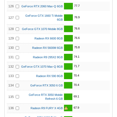
77.7
126
GeForce RTX 2060 Max-Q 6GB
GeForce GTX 1660 Ti Mobile
76.9
127
6GB
76.6
128
GeForce GTX 1070 Mobile 8GB
76.6
129
Radeon RX 6600 8GB
75.8
130
Radeon RX 5600M 6GB
74.1
131
Radeon R9 295X2 8GB
71.7
132
GeForce GTX 1070 Max-Q 8GB
70.4
133
Radeon RX 590 8GB
70.4
134
GeForce RTX 3050 6 GB
GeForce RTX 3050 Mobile
69.1
135
Refresh 6 GB
67.9
136
Radeon R9 FURY X 4GB