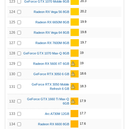
20.3
123
GeForce GTX 1070 Mobile 8GB
20.2
124
Radeon RX Vega 56 8GB
19.9
125
Radeon RX 6650M 8GB
19.8
126
Radeon RX Vega 64 8GB
19.7
127
Radeon RX 7600M 8GB
19
128
GeForce GTX 1070 Max-Q 8GB
19
129
Radeon RX 5600 XT 6GB
18.6
130
GeForce RTX 3050 6 GB
GeForce RTX 3050 Mobile
18.3
131
Refresh 6 GB
GeForce GTX 1660 Ti Max-Q
17.9
132
6GB
17.7
133
Arc A730M 12GB
17.6
134
Radeon RX 6600 8GB