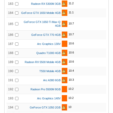
11.2
183
Radeon RX 5300M 3GB
11.1
184
GeForce GTX 1650 Mobile 4GB
GeForce GTX 1650 Ti Max-Q
10.7
185
4GB
10.7
186
GeForce GTX 770 4GB
10.6
187
Arc Graphics 130V
10.6
188
Quadro T1000 4GB
10.6
189
Radeon RX 5500 Mobile 4GB
10.4
190
T550 Mobile 4GB
10.3
191
Arc A380 6GB
10.2
192
Radeon Pro 5500M 8GB
10.2
193
Arc Graphics 140V
10
194
GeForce GTX 1050 2GB