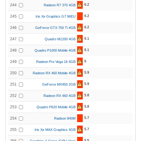
6.2
244
Radeon R7 370 4GB
6.2
245
Iris Xe Graphics G7 96EU
6.2
246
GeForce GTX 750 Ti 4GB
6.1
247
Quadro M1200 4GB
6.1
248
Quadro P1000 Mobile 4GB
6
249
Radeon Pro Vega 16 4GB
5.9
250
Radeon RX 460 Mobile 4GB
5.9
251
GeForce MX450 2GB
5.8
252
Radeon RX 460 4GB
5.8
253
Quadro P620 Mobile 4GB
5.7
254
Radeon 840M
5.7
255
Iris Xe MAX Graphics 4GB
5.5