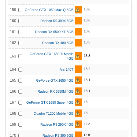
13.6
159
GeForce GTX 1060 Max-Q 6GB
13.6
160
Radeon R9 390X 8GB
13.6
161
Radeon RX 5500 XT 8GB
13.5
162
Radeon RX 480 8GB
GeForce GTX 1650 Ti Mobile
13.3
163
4GB
13.2
164
Arc 140T
13.1
165
GeForce GTX 1650 4GB
13.1
166
Radeon RX 6550M 4GB
13
167
GeForce GTX 1650 Super 4GB
13
168
Quadro T1200 Mobile 4GB
12.8
169
Radeon R9 290X 4GB
12.8
170
Radeon R9 390 8GB