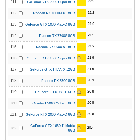
22.3
111
GeForce RTX 2060 Super 8GB
22.2
112
Radeon RX 7600M XT 8GB
21.9
113
GeForce GTX 1080 Max-Q 8GB
21.9
114
Radeon RX 7700S 8GB
21.9
115
Radeon RX 6600 XT 8GB
21.6
116
GeForce GTX 1660 Super 6GB
21.5
117
GeForce GTX TITAN X 12GB
20.9
118
Radeon RX 5700 8GB
20.8
119
GeForce GTX 980 Ti 6GB
20.8
120
Quadro P5000 Mobile 16GB
20.6
121
GeForce RTX 2060 Max-Q 6GB
GeForce GTX 1660 Ti Mobile
20.4
122
6GB