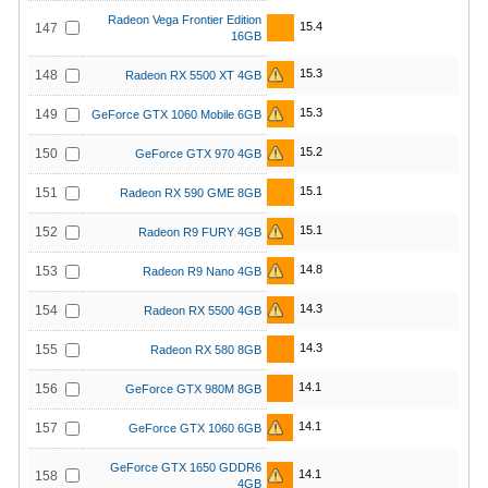
Radeon Vega Frontier Edition
15.4
147
16GB
15.3
148
Radeon RX 5500 XT 4GB
15.3
149
GeForce GTX 1060 Mobile 6GB
15.2
150
GeForce GTX 970 4GB
15.1
151
Radeon RX 590 GME 8GB
15.1
152
Radeon R9 FURY 4GB
14.8
153
Radeon R9 Nano 4GB
14.3
154
Radeon RX 5500 4GB
14.3
155
Radeon RX 580 8GB
14.1
156
GeForce GTX 980M 8GB
14.1
157
GeForce GTX 1060 6GB
GeForce GTX 1650 GDDR6
14.1
158
4GB