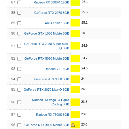
26.1
87
Radeon RX 6800M 12GB
25.5
88
GeForce RTX 2070 8GB
25.1
89
Arc A770M 16GB
25
90
GeForce GTX 1080 Mobile 8GB
GeForce RTX 2080 Super Max-
24.9
91
Q 8GB
24.7
92
GeForce RTX 5050 Mobile 8GB
24.5
93
Radeon VII 16GB
24
94
GeForce RTX 3050 8GB
24
95
GeForce RTX 2070 Max-Q 8GB
Radeon RX Vega 64 Liquid
23.8
96
Cooling 8GB
23.8
97
Radeon RX 7600S 8GB
23.6
98
GeForce RTX 3060 Mobile 6GB