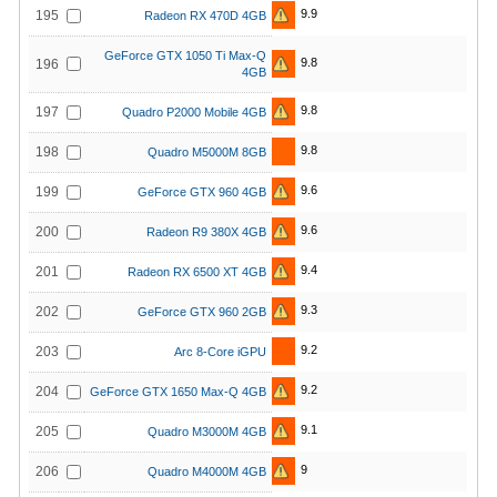
9.9
195
Radeon RX 470D 4GB
GeForce GTX 1050 Ti Max-Q
9.8
196
4GB
9.8
197
Quadro P2000 Mobile 4GB
9.8
198
Quadro M5000M 8GB
9.6
199
GeForce GTX 960 4GB
9.6
200
Radeon R9 380X 4GB
9.4
201
Radeon RX 6500 XT 4GB
9.3
202
GeForce GTX 960 2GB
9.2
203
Arc 8-Core iGPU
9.2
204
GeForce GTX 1650 Max-Q 4GB
9.1
205
Quadro M3000M 4GB
9
206
Quadro M4000M 4GB