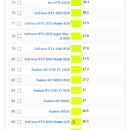
28.3
75
Arc A770 16GB
28.1
76
GeForce RTX 3060 8GB
27.9
77
GeForce RTX 3070 Mobile 8GB
GeForce RTX 2070 Super Max-
27.8
78
Q 8GB
27.8
79
GeForce GTX 1080 8GB
27.5
80
GeForce RTX 5060 Mobile 8GB
27.2
81
Radeon RX 6700 XT 12GB
27.2
82
Radeon RX 6800S 8GB
27
83
Radeon RX 5700 XT 8GB
27
84
Radeon RX 8060S
26.5
85
Radeon 8050S
26.3
86
GeForce RTX 4050 Mobile 6GB