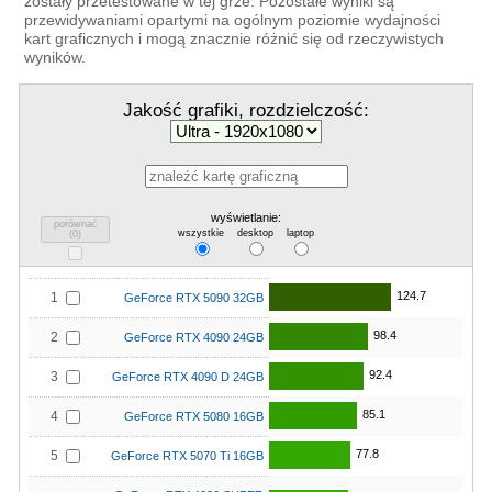
zostały przetestowane w tej grze. Pozostałe wyniki są
przewidywaniami opartymi na ogólnym poziomie wydajności
kart graficznych i mogą znacznie różnić się od rzeczywistych
wyników.
Jakość grafiki, rozdzielczość:
wyświetlanie:
porównać
wszystkie
desktop
laptop
(
0
)
124.7
1
GeForce RTX 5090 32GB
98.4
2
GeForce RTX 4090 24GB
92.4
3
GeForce RTX 4090 D 24GB
85.1
4
GeForce RTX 5080 16GB
77.8
5
GeForce RTX 5070 Ti 16GB