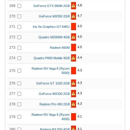
4.8
269
GeForce GTX 960M 2GB
4.7
270
GeForce MX350 2GB
4.5
271
Iris Xe Graphics G7 64EU
4.5
272
Quadro M2000M 4GB
4.5
273
Radeon 660M
4.4
274
Quadro P600 Mobile 4GB
Radeon RX Vega 8 (Ryzen
4.3
275
5000)
4.3
276
GeForce GT 1030 2GB
4.3
277
GeForce MX330 2GB
4.3
278
Radeon Pro 450 2GB
Radeon RX Vega 8 (Ryzen
4.1
279
4000)
4.1
280
Radeon RX 550 4GB