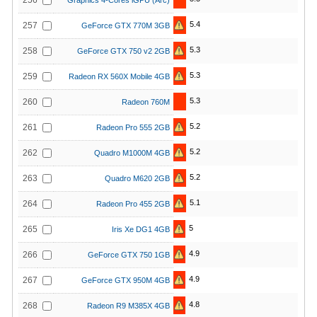
256
Graphics 4-Cores iGPU (Arc)
5.4
257
GeForce GTX 770M 3GB
5.3
258
GeForce GTX 750 v2 2GB
5.3
259
Radeon RX 560X Mobile 4GB
5.3
260
Radeon 760M
5.2
261
Radeon Pro 555 2GB
5.2
262
Quadro M1000M 4GB
5.2
263
Quadro M620 2GB
5.1
264
Radeon Pro 455 2GB
5
265
Iris Xe DG1 4GB
4.9
266
GeForce GTX 750 1GB
4.9
267
GeForce GTX 950M 4GB
4.8
268
Radeon R9 M385X 4GB