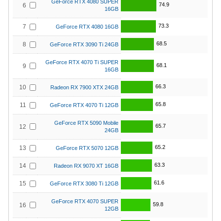
GeForce RTX 4080 SUPER
74.9
6
16GB
73.3
7
GeForce RTX 4080 16GB
68.5
8
GeForce RTX 3090 Ti 24GB
GeForce RTX 4070 Ti SUPER
68.1
9
16GB
66.3
10
Radeon RX 7900 XTX 24GB
65.8
11
GeForce RTX 4070 Ti 12GB
GeForce RTX 5090 Mobile
65.7
12
24GB
65.2
13
GeForce RTX 5070 12GB
63.3
14
Radeon RX 9070 XT 16GB
61.6
15
GeForce RTX 3080 Ti 12GB
GeForce RTX 4070 SUPER
59.8
16
12GB