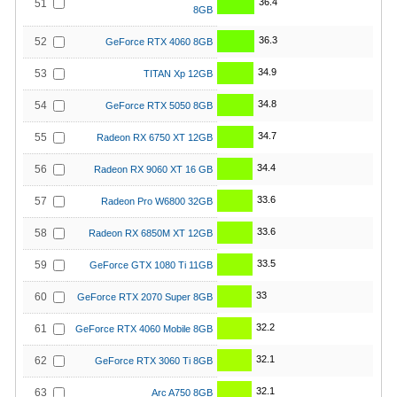
36.4
51
8GB
36.3
52
GeForce RTX 4060 8GB
34.9
53
TITAN Xp 12GB
34.8
54
GeForce RTX 5050 8GB
34.7
55
Radeon RX 6750 XT 12GB
34.4
56
Radeon RX 9060 XT 16 GB
33.6
57
Radeon Pro W6800 32GB
33.6
58
Radeon RX 6850M XT 12GB
33.5
59
GeForce GTX 1080 Ti 11GB
33
60
GeForce RTX 2070 Super 8GB
32.2
61
GeForce RTX 4060 Mobile 8GB
32.1
62
GeForce RTX 3060 Ti 8GB
32.1
63
Arc A750 8GB