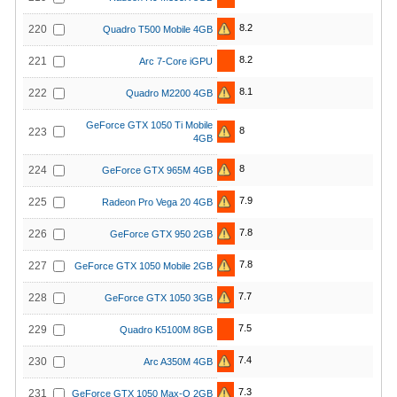
8.2
220
Quadro T500 Mobile 4GB
8.2
221
Arc 7-Core iGPU
8.1
222
Quadro M2200 4GB
GeForce GTX 1050 Ti Mobile
8
223
4GB
8
224
GeForce GTX 965M 4GB
7.9
225
Radeon Pro Vega 20 4GB
7.8
226
GeForce GTX 950 2GB
7.8
227
GeForce GTX 1050 Mobile 2GB
7.7
228
GeForce GTX 1050 3GB
7.5
229
Quadro K5100M 8GB
7.4
230
Arc A350M 4GB
7.3
231
GeForce GTX 1050 Max-Q 2GB