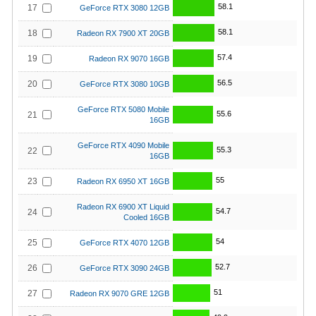
58.1
17
GeForce RTX 3080 12GB
58.1
18
Radeon RX 7900 XT 20GB
57.4
19
Radeon RX 9070 16GB
56.5
20
GeForce RTX 3080 10GB
GeForce RTX 5080 Mobile
55.6
21
16GB
GeForce RTX 4090 Mobile
55.3
22
16GB
55
23
Radeon RX 6950 XT 16GB
Radeon RX 6900 XT Liquid
54.7
24
Cooled 16GB
54
25
GeForce RTX 4070 12GB
52.7
26
GeForce RTX 3090 24GB
51
27
Radeon RX 9070 GRE 12GB