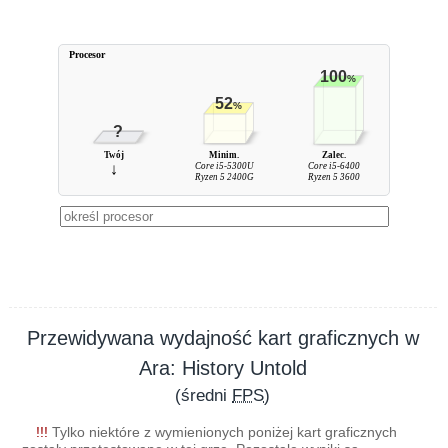
Procesor
100
%
52
%
?
Twój
Minim.
Zalec.
↓
Core i5-5300U
Core i5-6400
Ryzen 5 2400G
Ryzen 5 3600
Przewidywana wydajność kart graficznych w
Ara: History Untold
(średni
FPS
)
!!!
Tylko niektóre z wymienionych poniżej kart graficznych