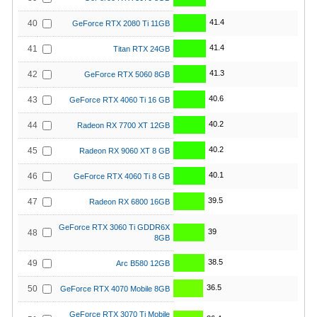
41.4
40
GeForce RTX 2080 Ti 11GB
41.4
41
Titan RTX 24GB
41.3
42
GeForce RTX 5060 8GB
40.6
43
GeForce RTX 4060 Ti 16 GB
40.2
44
Radeon RX 7700 XT 12GB
40.2
45
Radeon RX 9060 XT 8 GB
40.1
46
GeForce RTX 4060 Ti 8 GB
39.5
47
Radeon RX 6800 16GB
GeForce RTX 3060 Ti GDDR6X
39
48
8GB
38.5
49
Arc B580 12GB
36.5
50
GeForce RTX 4070 Mobile 8GB
GeForce RTX 3070 Ti Mobile