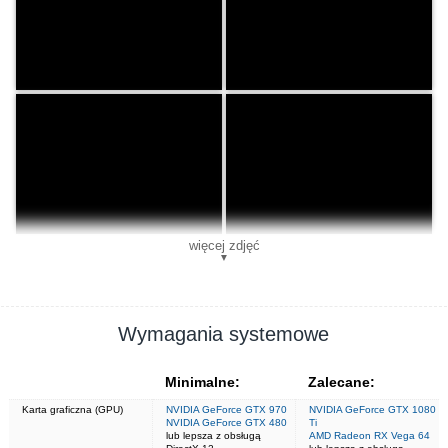
więcej zdjęć
▼
Wymagania systemowe
Minimalne:
Zalecane:
Karta graficzna (GPU)
NVIDIA GeForce GTX 970
NVIDIA GeForce GTX 1080
NVIDIA GeForce GTX 480
Ti
lub lepsza z obsługą
AMD Radeon RX Vega 64