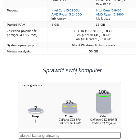
DirectX 12
lub lepsza z obsługą
DirectX 12
Procesor
Intel Core i5-5300U
Intel Core i5-6400
AMD Ryzen 5 2400G
AMD Ryzen 5 3600
lub lepszy
lub lepszy
Pamięć RAM
8 GB
16 GB
Zalecana pojemność
Full HD (1920x1080) - 8 GB
pamięci GPU (VRAM)
2K (2560x1440) - 8 GB
4K (3840x2160) - 10 GB
System operacyjny
64-bit Windows 10 lub nowsze
Miejsce na dysku
50 GB
Sprawdź swój komputer
Karta graficzna
100
%
37
%
?
Twoja
Minim.
Zalec.
↓
GeForce GTX 970
GeForce GTX 1080 Ti
GeForce GTX 480
Radeon RX Vega 64