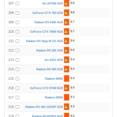
8.8
207
Arc A370M 4GB
8.8
208
GeForce GTX 760 2GB
8.7
209
Radeon RX 6400 4GB
8.7
210
GeForce GTX 780M 4GB
8.6
211
Radeon RX Vega M GH 4GB
8.5
212
Radeon R9 285 2GB
8.4
213
Arc A310 4GB
8.4
214
Radeon R9 380 2GB
8.4
215
Radeon 890M
8.4
216
GeForce GTX 970M 6GB
8.3
217
Radeon 680M
8.3
218
Radeon RX 460 1024SP 2GB
8.3
219
Radeon R9 M395X 8GB