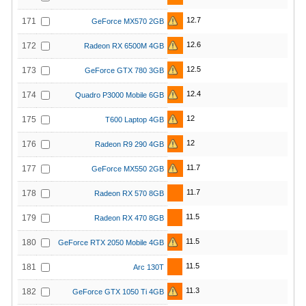
12.7
171
GeForce MX570 2GB
12.6
172
Radeon RX 6500M 4GB
12.5
173
GeForce GTX 780 3GB
12.4
174
Quadro P3000 Mobile 6GB
12
175
T600 Laptop 4GB
12
176
Radeon R9 290 4GB
11.7
177
GeForce MX550 2GB
11.7
178
Radeon RX 570 8GB
11.5
179
Radeon RX 470 8GB
11.5
180
GeForce RTX 2050 Mobile 4GB
11.5
181
Arc 130T
11.3
182
GeForce GTX 1050 Ti 4GB