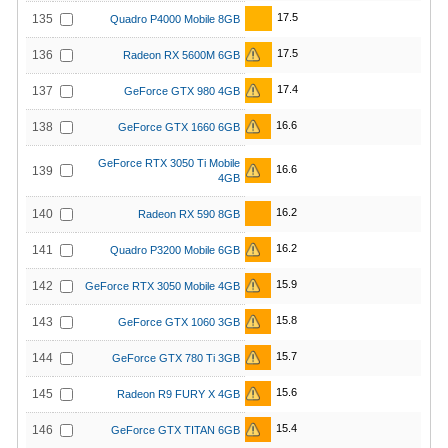
17.5
135
Quadro P4000 Mobile 8GB
17.5
136
Radeon RX 5600M 6GB
17.4
137
GeForce GTX 980 4GB
16.6
138
GeForce GTX 1660 6GB
GeForce RTX 3050 Ti Mobile
16.6
139
4GB
16.2
140
Radeon RX 590 8GB
16.2
141
Quadro P3200 Mobile 6GB
15.9
142
GeForce RTX 3050 Mobile 4GB
15.8
143
GeForce GTX 1060 3GB
15.7
144
GeForce GTX 780 Ti 3GB
15.6
145
Radeon R9 FURY X 4GB
15.4
146
GeForce GTX TITAN 6GB