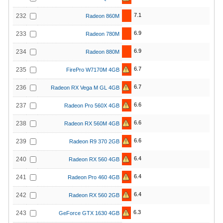
7.1
232
Radeon 860M
6.9
233
Radeon 780M
6.9
234
Radeon 880M
6.7
235
FirePro W7170M 4GB
6.7
236
Radeon RX Vega M GL 4GB
6.6
237
Radeon Pro 560X 4GB
6.6
238
Radeon RX 560M 4GB
6.6
239
Radeon R9 370 2GB
6.4
240
Radeon RX 560 4GB
6.4
241
Radeon Pro 460 4GB
6.4
242
Radeon RX 560 2GB
6.3
243
GeForce GTX 1630 4GB