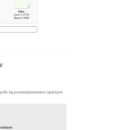
Zalec.
Core i7-4770
Ryzen 5 2600
w
wyniki są przewidywaniami opartymi
wietlanie: