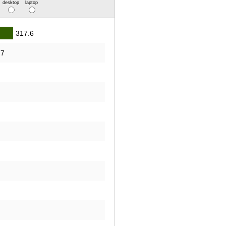
desktop
laptop
317.6
.7