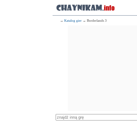
→
Katalog gier
→ Borderlands 3