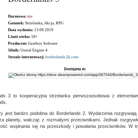
Darmowa:
nie
Gatunek:
Strzelanka, Akcja, RPG
Data wydania:
13.09.2019
Limit wieku:
18+
Producent:
Gearbox Software
Silnik:
Unreal Engine 4
Stronie internetowej:
borderlands.2k.com
Dostępna w:
nds 3 to kooperacyjna strzelanka pierwszoosobowa z elementam
nds.
ry jest bardzo podobna do Borderlands 2. Wydarzenia rozgrywają
za planety, walcząc z rozmaitymi przeciwnikami. Jednak rozgry
wość wspinania się na przeszkody i powalania przeciwników. W t