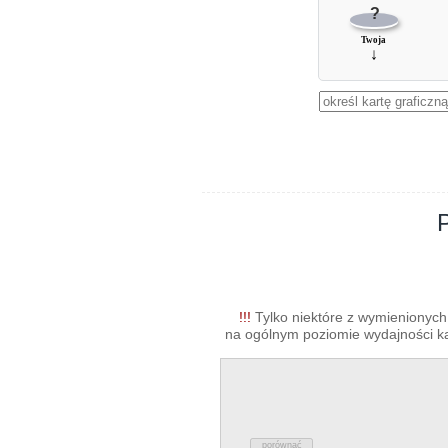
?
Twoja
↓
!!!
Tylko niektóre z wymienionych 
na ogólnym poziomie wydajności kar
porównać