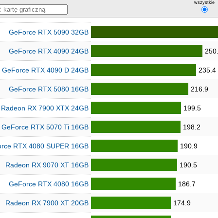
wszystkie
GeForce RTX 5090 32GB
GeForce RTX 4090 24GB
250
GeForce RTX 4090 D 24GB
235.4
GeForce RTX 5080 16GB
216.9
Radeon RX 7900 XTX 24GB
199.5
GeForce RTX 5070 Ti 16GB
198.2
rce RTX 4080 SUPER 16GB
190.9
Radeon RX 9070 XT 16GB
190.5
GeForce RTX 4080 16GB
186.7
Radeon RX 7900 XT 20GB
174.9