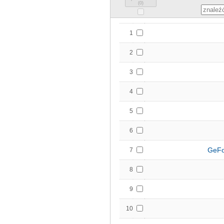
(
0
)
1
2
3
4
5
6
GeFo
7
8
9
10