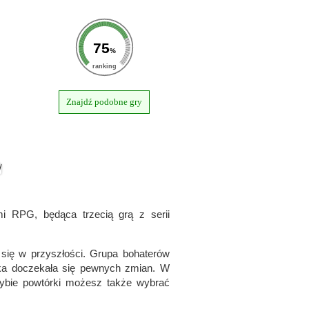
75
%
ranking
Znajdź podobne gry
i RPG, będąca trzecią grą z serii
 się w przyszłości. Grupa bohaterów
wka doczekała się pewnych zmian. W
rybie powtórki możesz także wybrać