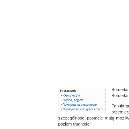
Borderla
Streszczenie
Borderla
•
Opis, języki
•
Wideo, zdjęcia
•
Wymagania systemowe
Fabuła g
•
Wydajność kart graficznych
przemier
szczególności postacie mają możli
poziom trudności.