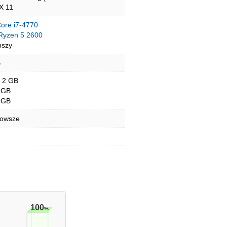
tX 11
Core i7-4770
yzen 5 2600
pszy
B
- 2 GB
 GB
 GB
nowsze
100
%