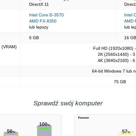
DirectX 11
Direc
Intel Core i5-3570
Intel 
AMD FX-8350
AMD R
lub lepszy
lub le
6 GB
16 G
U (VRAM)
Full HD (1920x1080) 
2K (2560x1440) - 3
4K (3840x2160) - 6
64-bit Windows 7 lub 
75 GB
Sprawdź swój komputer
Procesor
100
%
56
57
%
%