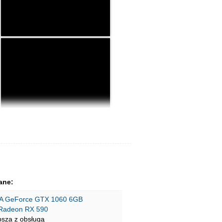
ane:
A GeForce GTX 1060 6GB
Radeon RX 590
psza z obsługą