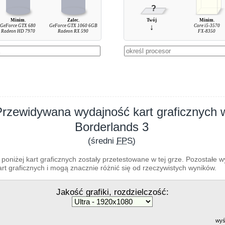
?
Minim.
Zalec.
Twój
Minim.
GeForce GTX 680
GeForce GTX 1060 6GB
↓
Core i5-3570
Radeon HD 7970
Radeon RX 590
FX-8350
Przewidywana wydajność kart graficznych 
Borderlands 3
(średni
FPS
)
poniżej kart graficznych zostały przetestowane w tej grze. Pozostałe 
t graficznych i mogą znacznie różnić się od rzeczywistych wyników.
Jakość grafiki, rozdzielczość:
wyś