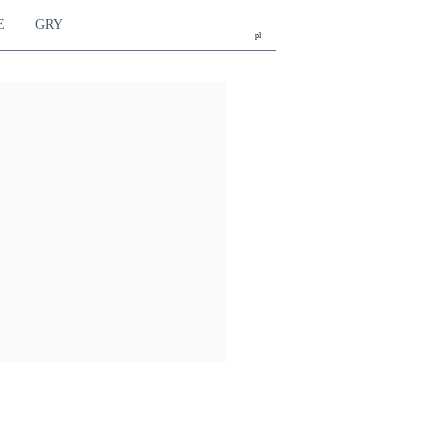
E
GRY
pl