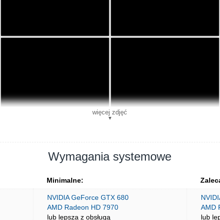
więcej zdjęć
▼
Wymagania systemowe
Minimalne:
Zalec
NVIDIA GeForce GTX 680
NVIDI
AMD Radeon HD 7970
AMD 
lub lepsza z obsługą
lub le