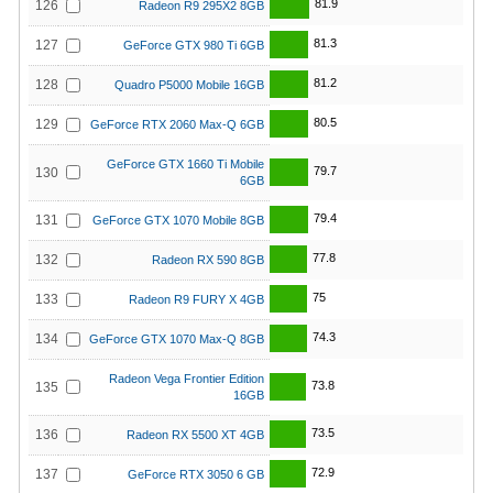
81.9
126
Radeon R9 295X2 8GB
81.3
127
GeForce GTX 980 Ti 6GB
81.2
128
Quadro P5000 Mobile 16GB
80.5
129
GeForce RTX 2060 Max-Q 6GB
GeForce GTX 1660 Ti Mobile
79.7
130
6GB
79.4
131
GeForce GTX 1070 Mobile 8GB
77.8
132
Radeon RX 590 8GB
75
133
Radeon R9 FURY X 4GB
74.3
134
GeForce GTX 1070 Max-Q 8GB
Radeon Vega Frontier Edition
73.8
135
16GB
73.5
136
Radeon RX 5500 XT 4GB
72.9
137
GeForce RTX 3050 6 GB