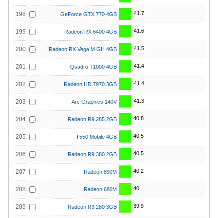
41.7
198
GeForce GTX 770 4GB
41.6
199
Radeon RX 6400 4GB
41.5
200
Radeon RX Vega M GH 4GB
41.4
201
Quadro T1000 4GB
41.4
202
Radeon HD 7970 3GB
41.3
203
Arc Graphics 140V
40.8
204
Radeon R9 285 2GB
40.5
205
T550 Mobile 4GB
40.5
206
Radeon R9 380 2GB
40.2
207
Radeon 890M
40
208
Radeon 680M
39.9
209
Radeon R9 280 3GB