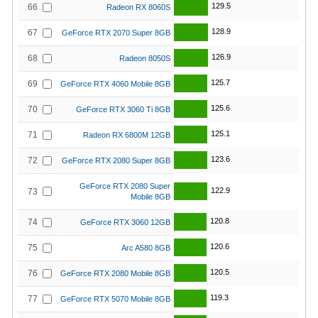
129.5
66
Radeon RX 8060S
128.9
67
GeForce RTX 2070 Super 8GB
126.9
68
Radeon 8050S
125.7
69
GeForce RTX 4060 Mobile 8GB
125.6
70
GeForce RTX 3060 Ti 8GB
125.1
71
Radeon RX 6800M 12GB
123.6
72
GeForce RTX 2080 Super 8GB
GeForce RTX 2080 Super
122.9
73
Mobile 8GB
120.8
74
GeForce RTX 3060 12GB
120.6
75
Arc A580 8GB
120.5
76
GeForce RTX 2080 Mobile 8GB
119.3
77
GeForce RTX 5070 Mobile 8GB