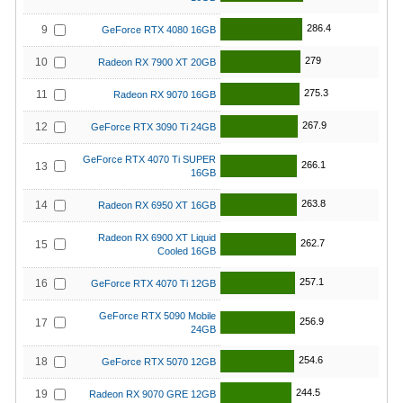
286.4
9
GeForce RTX 4080 16GB
279
10
Radeon RX 7900 XT 20GB
275.3
11
Radeon RX 9070 16GB
267.9
12
GeForce RTX 3090 Ti 24GB
GeForce RTX 4070 Ti SUPER
266.1
13
16GB
263.8
14
Radeon RX 6950 XT 16GB
Radeon RX 6900 XT Liquid
262.7
15
Cooled 16GB
257.1
16
GeForce RTX 4070 Ti 12GB
GeForce RTX 5090 Mobile
256.9
17
24GB
254.6
18
GeForce RTX 5070 12GB
244.5
19
Radeon RX 9070 GRE 12GB