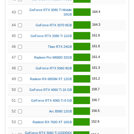
GeForce RTX 3080 Ti Mobile
164.4
43
16GB
164.3
44
GeForce RTX 3070 8GB
161.6
45
GeForce RTX 2080 Ti 11GB
161.6
46
Titan RTX 24GB
161.4
47
Radeon Pro W6800 32GB
161.3
48
GeForce RTX 5060 8GB
161.2
49
Radeon RX 6850M XT 12GB
158.7
50
GeForce RTX 4060 Ti 16 GB
156.7
51
GeForce RTX 4060 Ti 8 GB
156.5
52
Arc B580 12GB
152.9
53
Radeon RX 7600 XT 16GB
GeForce RTX 3060 Ti GDDR6X