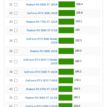
206.4
31
Radeon RX 6900 XT 16GB
205.9
32
GeForce RTX 3090 24GB
193.1
33
Radeon RX 7700 XT 12GB
193
34
Radeon RX 9060 XT 8 GB
GeForce RTX 4080 Mobile
192.3
35
12GB
189.3
36
Radeon RX 6800 16GB
GeForce RTX 5070 Ti Mobile
188.7
37
12GB
186.2
38
GeForce RTX 5060 Ti 16GB
176.1
39
GeForce RTX 3070 Ti 8GB
166.5
40
Radeon RX 6750 XT 12GB
165.1
41
Radeon RX 9060 XT 16 GB
164.8
42
GeForce RTX 5060 Ti 8GB