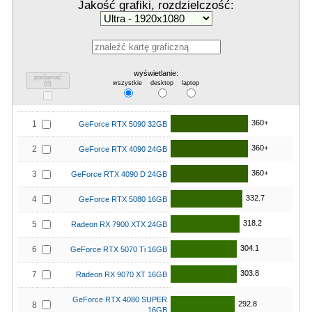
Jakość grafiki, rozdzielczość:
wyświetlanie:
porównać
wszystkie
desktop
laptop
(
0
)
360+
1
GeForce RTX 5090 32GB
360+
2
GeForce RTX 4090 24GB
360+
3
GeForce RTX 4090 D 24GB
332.7
4
GeForce RTX 5080 16GB
318.2
5
Radeon RX 7900 XTX 24GB
304.1
6
GeForce RTX 5070 Ti 16GB
303.8
7
Radeon RX 9070 XT 16GB
GeForce RTX 4080 SUPER
292.8
8
16GB