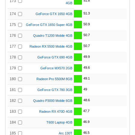
51.8
173
4GB
51.3
174
GeForce GTX 1650 4GB
50.9
175
GeForce GTX 1650 Super 4GB
50.7
176
Quadro T1200 Mobile 4GB
50.7
177
Radeon RX 5500 Mobile 4GB
49.9
178
GeForce GTX 690 4GB
49.6
179
GeForce MX570 2GB
49.1
180
Radeon Pro 5500M 8GB
49
181
GeForce GTX 780 3GB
48.6
182
Quadro P3000 Mobile 6GB
47.7
183
Radeon RX 470D 4GB
46.9
184
T600 Laptop 4GB
46.5
185
Arc 130T