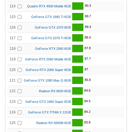
90.3
114
Quadro RTX 4000 Mobile 8GB
89.7
115
GeForce GTX 1660 Ti 6GB
89.4
116
GeForce GTX 1070 8GB
88.4
117
GeForce GTX 1070 Ti 8GB
87.8
118
GeForce RTX 2060 6GB
87.7
119
GeForce RTX 2060 Mobile 6GB
87
120
GeForce RTX 2060 Super 8GB
85.8
121
GeForce GTX 1080 Max-Q 8GB
84.6
122
Radeon RX 6600 8GB
84.5
123
GeForce GTX 1660 Super 6GB
84.2
124
GeForce GTX TITAN X 12GB
83.8
125
Radeon RX 5600M 6GB