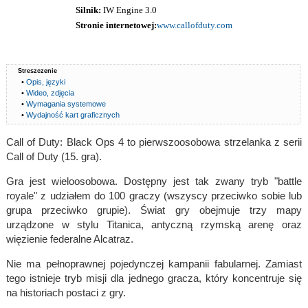
Silnik:
IW Engine 3.0
Stronie internetowej:
www.callofduty.com
Streszczenie
•
Opis, języki
•
Wideo, zdjęcia
•
Wymagania systemowe
•
Wydajność kart graficznych
Call of Duty: Black Ops 4 to pierwszoosobowa strzelanka z serii
Call of Duty (15. gra).
Gra jest wieloosobowa. Dostępny jest tak zwany tryb "battle
royale" z udziałem do 100 graczy (wszyscy przeciwko sobie lub
grupa przeciwko grupie). Świat gry obejmuje trzy mapy
urządzone w stylu Titanica, antyczną rzymską arenę oraz
więzienie federalne Alcatraz.
Nie ma pełnoprawnej pojedynczej kampanii fabularnej. Zamiast
tego istnieje tryb misji dla jednego gracza, który koncentruje się
na historiach postaci z gry.