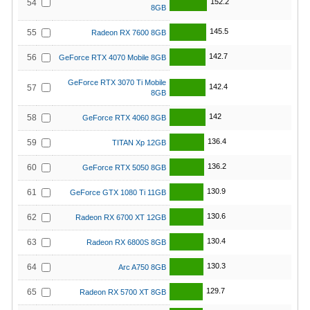
152.2
54
8GB
145.5
55
Radeon RX 7600 8GB
142.7
56
GeForce RTX 4070 Mobile 8GB
GeForce RTX 3070 Ti Mobile
142.4
57
8GB
142
58
GeForce RTX 4060 8GB
136.4
59
TITAN Xp 12GB
136.2
60
GeForce RTX 5050 8GB
130.9
61
GeForce GTX 1080 Ti 11GB
130.6
62
Radeon RX 6700 XT 12GB
130.4
63
Radeon RX 6800S 8GB
130.3
64
Arc A750 8GB
129.7
65
Radeon RX 5700 XT 8GB