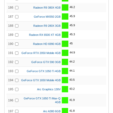
46.2
186
Radeon R9 380X 4GB
45.9
187
GeForce MX550 2GB
45.9
188
Radeon R9 280X 3GB
45.3
189
Radeon RX 6500 XT 4GB
45
190
Radeon HD 6990 4GB
44.9
191
GeForce RTX 2050 Mobile 4GB
44.2
192
GeForce GTX 590 3GB
44.1
193
GeForce GTX 1050 Ti 4GB
43.5
194
GeForce GTX 1650 Mobile 4GB
43.2
195
Arc Graphics 130V
GeForce GTX 1650 Ti Max-Q
41.9
196
4GB
41.8
197
Arc A380 6GB