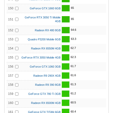
65
150
GeForce GTX 1660 6GB
GeForce RTX 3050 Ti Mobile
65
151
4GB
64.6
152
Radeon RX 480 8GB
63.3
153
Quadro P3200 Mobile 6GB
62.7
154
Radeon RX 6550M 4GB
62.3
155
GeForce RTX 3050 Mobile 4GB
61.7
156
GeForce GTX 1060 3GB
61.6
157
Radeon R9 290X 4GB
61.3
158
Radeon R9 390 8GB
61.2
159
GeForce GTX 780 Ti 3GB
60.5
160
Radeon RX 6500M 4GB
60.4
161
GeForce GTX TITAN 6GB