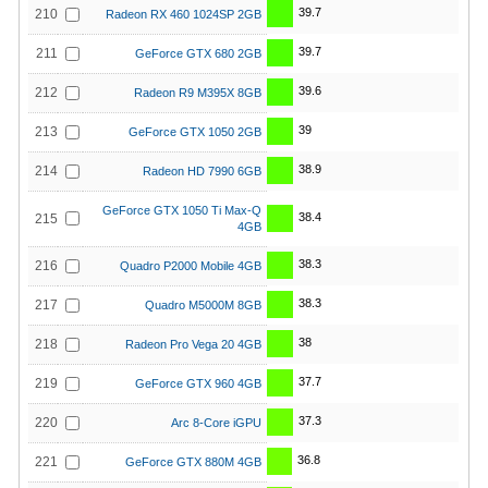
39.7
210
Radeon RX 460 1024SP 2GB
39.7
211
GeForce GTX 680 2GB
39.6
212
Radeon R9 M395X 8GB
39
213
GeForce GTX 1050 2GB
38.9
214
Radeon HD 7990 6GB
GeForce GTX 1050 Ti Max-Q
38.4
215
4GB
38.3
216
Quadro P2000 Mobile 4GB
38.3
217
Quadro M5000M 8GB
38
218
Radeon Pro Vega 20 4GB
37.7
219
GeForce GTX 960 4GB
37.3
220
Arc 8-Core iGPU
36.8
221
GeForce GTX 880M 4GB