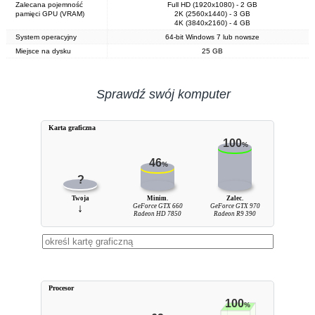
Zalecana pojemność
Full HD (1920x1080) - 2 GB
pamięci GPU (VRAM)
2K (2560x1440) - 3 GB
4K (3840x2160) - 4 GB
System operacyjny
64-bit Windows 7 lub nowsze
Miejsce na dysku
25 GB
Sprawdź swój komputer
Karta graficzna
100
%
46
%
?
Twoja
Minim.
Zalec.
↓
GeForce GTX 660
GeForce GTX 970
Radeon HD 7850
Radeon R9 390
Procesor
100
%