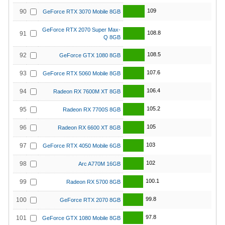
109
90
GeForce RTX 3070 Mobile 8GB
GeForce RTX 2070 Super Max-
108.8
91
Q 8GB
108.5
92
GeForce GTX 1080 8GB
107.6
93
GeForce RTX 5060 Mobile 8GB
106.4
94
Radeon RX 7600M XT 8GB
105.2
95
Radeon RX 7700S 8GB
105
96
Radeon RX 6600 XT 8GB
103
97
GeForce RTX 4050 Mobile 6GB
102
98
Arc A770M 16GB
100.1
99
Radeon RX 5700 8GB
99.8
100
GeForce RTX 2070 8GB
97.8
101
GeForce GTX 1080 Mobile 8GB