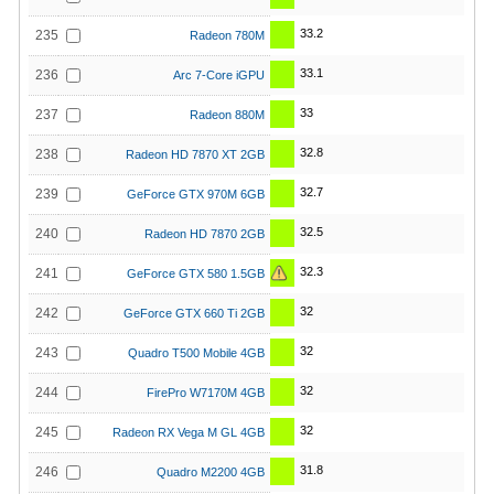
33.2
235
Radeon 780M
33.1
236
Arc 7-Core iGPU
33
237
Radeon 880M
32.8
238
Radeon HD 7870 XT 2GB
32.7
239
GeForce GTX 970M 6GB
32.5
240
Radeon HD 7870 2GB
32.3
241
GeForce GTX 580 1.5GB
32
242
GeForce GTX 660 Ti 2GB
32
243
Quadro T500 Mobile 4GB
32
244
FirePro W7170M 4GB
32
245
Radeon RX Vega M GL 4GB
31.8
246
Quadro M2200 4GB