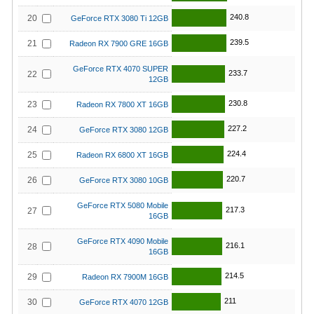
240.8
20
GeForce RTX 3080 Ti 12GB
239.5
21
Radeon RX 7900 GRE 16GB
GeForce RTX 4070 SUPER
233.7
22
12GB
230.8
23
Radeon RX 7800 XT 16GB
227.2
24
GeForce RTX 3080 12GB
224.4
25
Radeon RX 6800 XT 16GB
220.7
26
GeForce RTX 3080 10GB
GeForce RTX 5080 Mobile
217.3
27
16GB
GeForce RTX 4090 Mobile
216.1
28
16GB
214.5
29
Radeon RX 7900M 16GB
211
30
GeForce RTX 4070 12GB