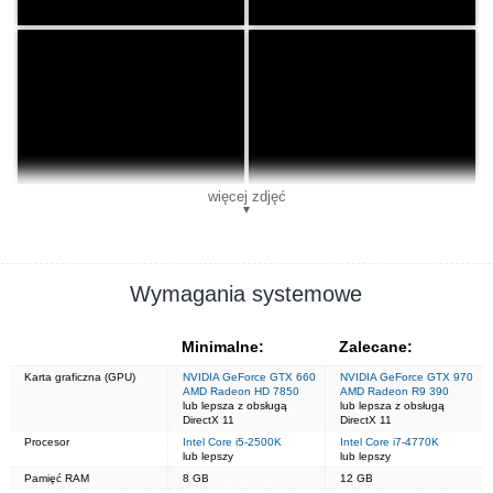
więcej zdjęć
▼
Wymagania systemowe
Minimalne:
Zalecane:
Karta graficzna (GPU)
NVIDIA GeForce GTX 660
NVIDIA GeForce GTX 970
AMD Radeon HD 7850
AMD Radeon R9 390
lub lepsza z obsługą
lub lepsza z obsługą
DirectX 11
DirectX 11
Procesor
Intel Core i5-2500K
Intel Core i7-4770K
lub lepszy
lub lepszy
Pamięć RAM
8 GB
12 GB