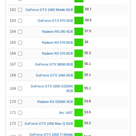
59.7
162
GeForce GTX 1060 Mobile 6GB
59.5
163
GeForce GTX 970 4GB
57.5
164
Radeon R9 290 4GB
56
165
Radeon RX 570 8GB
55.3
166
Radeon RX 470 8GB
55.1
167
GeForce GTX 980M 8GB
55.1
168
GeForce GTX 1060 6GB
GeForce GTX 1650 GDDR6
55.1
169
4GB
53.8
170
Radeon RX 5300M 3GB
53.6
171
Arc 140T
53.2
172
GeForce GTX 1060 Max-Q 6GB
GeForce GTX 1650 Ti Mobile