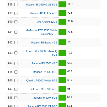
72.7
138
Radeon RX 590 GME 8GB
72.5
139
Radeon R9 FURY 4GB
71.8
140
Arc A730M 12GB
GeForce RTX 3050 Mobile
71.5
141
Refresh 6 GB
71
142
Radeon R9 Nano 4GB
GeForce GTX 1660 Ti Max-Q
70.1
143
6GB
68.9
144
Radeon RX 5500 4GB
68.7
145
Radeon RX 580 8GB
68.2
146
Quadro P4000 Mobile 8GB
68
147
GeForce GTX 980 4GB
65.2
148
Radeon R9 390X 8GB
65.1
149
Radeon RX 5500 XT 8GB