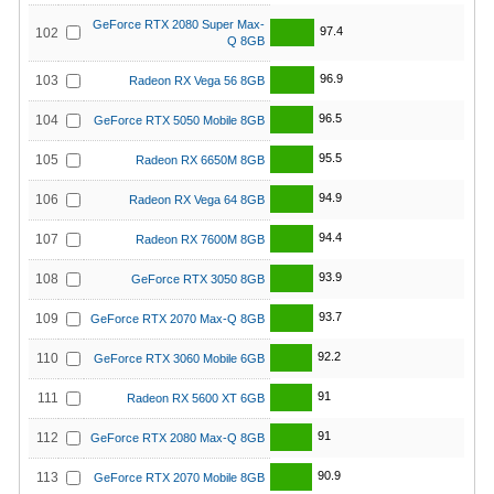
GeForce RTX 2080 Super Max-
97.4
102
Q 8GB
96.9
103
Radeon RX Vega 56 8GB
96.5
104
GeForce RTX 5050 Mobile 8GB
95.5
105
Radeon RX 6650M 8GB
94.9
106
Radeon RX Vega 64 8GB
94.4
107
Radeon RX 7600M 8GB
93.9
108
GeForce RTX 3050 8GB
93.7
109
GeForce RTX 2070 Max-Q 8GB
92.2
110
GeForce RTX 3060 Mobile 6GB
91
111
Radeon RX 5600 XT 6GB
91
112
GeForce RTX 2080 Max-Q 8GB
90.9
113
GeForce RTX 2070 Mobile 8GB