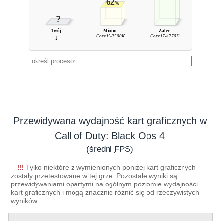
62
%
?
Twój
Minim.
Zalec.
↓
Core i5-2500K
Core i7-4770K
Przewidywana wydajność kart graficznych w
Call of Duty: Black Ops 4
(średni
FPS
)
!!!
Tylko niektóre z wymienionych poniżej kart graficznych
zostały przetestowane w tej grze. Pozostałe wyniki są
przewidywaniami opartymi na ogólnym poziomie wydajności
kart graficznych i mogą znacznie różnić się od rzeczywistych
wyników.