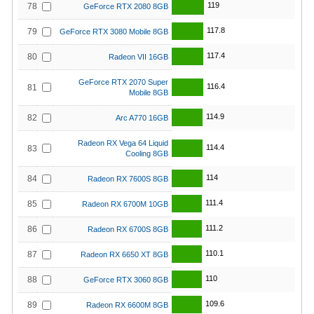
119
78
GeForce RTX 2080 8GB
117.8
79
GeForce RTX 3080 Mobile 8GB
117.4
80
Radeon VII 16GB
GeForce RTX 2070 Super
116.4
81
Mobile 8GB
114.9
82
Arc A770 16GB
Radeon RX Vega 64 Liquid
114.4
83
Cooling 8GB
114
84
Radeon RX 7600S 8GB
111.4
85
Radeon RX 6700M 10GB
111.2
86
Radeon RX 6700S 8GB
110.1
87
Radeon RX 6650 XT 8GB
110
88
GeForce RTX 3060 8GB
109.6
89
Radeon RX 6600M 8GB