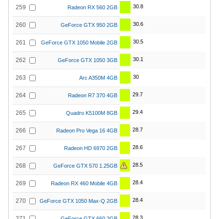
30.8
259
Radeon RX 560 2GB
30.6
260
GeForce GTX 950 2GB
30.5
261
GeForce GTX 1050 Mobile 2GB
30.1
262
GeForce GTX 1050 3GB
30
263
Arc A350M 4GB
29.7
264
Radeon R7 370 4GB
29.4
265
Quadro K5100M 8GB
28.7
266
Radeon Pro Vega 16 4GB
28.6
267
Radeon HD 6970 2GB
28.5
268
GeForce GTX 570 1.25GB
28.4
269
Radeon RX 460 Mobile 4GB
28.4
270
GeForce GTX 1050 Max-Q 2GB
28.3
271
GeForce GTX 660 2GB