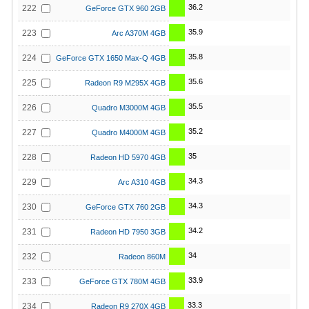
36.2
222
GeForce GTX 960 2GB
35.9
223
Arc A370M 4GB
35.8
224
GeForce GTX 1650 Max-Q 4GB
35.6
225
Radeon R9 M295X 4GB
35.5
226
Quadro M3000M 4GB
35.2
227
Quadro M4000M 4GB
35
228
Radeon HD 5970 4GB
34.3
229
Arc A310 4GB
34.3
230
GeForce GTX 760 2GB
34.2
231
Radeon HD 7950 3GB
34
232
Radeon 860M
33.9
233
GeForce GTX 780M 4GB
33.3
234
Radeon R9 270X 4GB