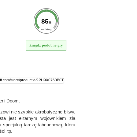
85
%
ranking
Znajdź podobne gry
erii Doom.
zowi nie szybkie akrobatyczne bitwy,
sta jest elitarnym wojownikiem zła
specjalną tarczę łańcuchową, która
ci itp.