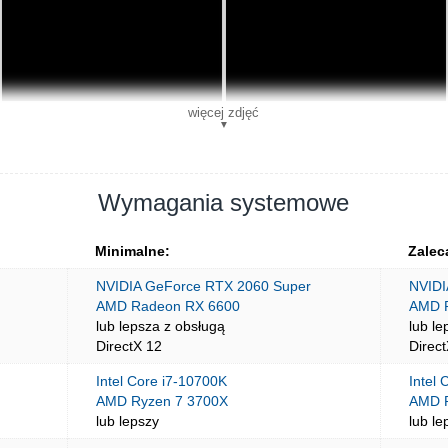
więcej zdjęć
▼
Wymagania systemowe
Minimalne:
Zalec
NVIDIA GeForce RTX 2060 Super
NVIDI
AMD Radeon RX 6600
AMD 
lub lepsza z obsługą
lub le
DirectX 12
Direc
Intel Core i7-10700K
Intel
AMD Ryzen 7 3700X
AMD R
lub lepszy
lub le