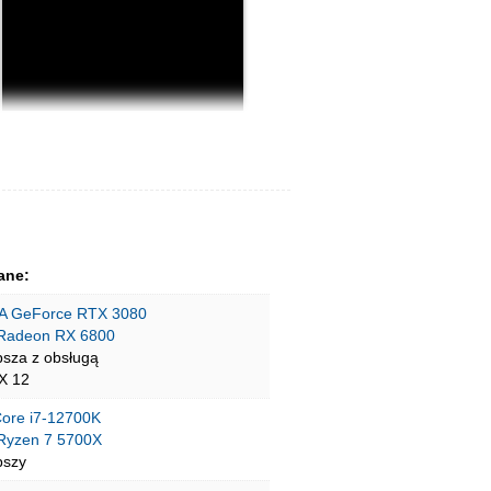
ane:
A GeForce RTX 3080
Radeon RX 6800
psza z obsługą
tX 12
 Core i7-12700K
yzen 7 5700X
pszy