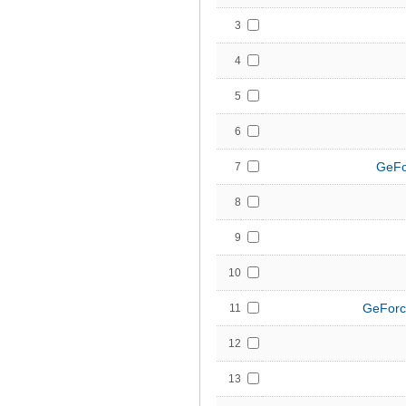
3
4
5
6
GeFo
7
8
9
10
GeForc
11
12
13