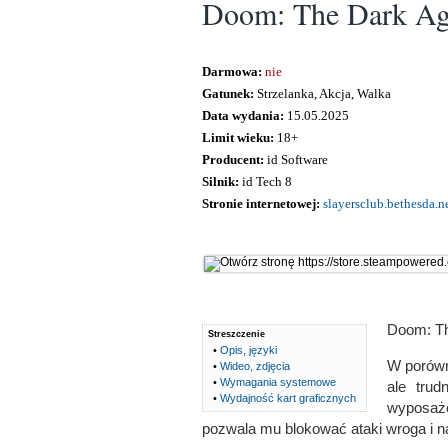
Doom: The Dark Ag
Darmowa:
nie
Gatunek:
Strzelanka, Akcja, Walka
Data wydania:
15.05.2025
Limit wieku:
18+
Producent:
id Software
Silnik:
id Tech 8
Stronie internetowej:
slayersclub.bethesda.n
Doom: Th
Streszczenie
•
Opis, języki
W porówn
•
Wideo, zdjęcia
•
Wymagania systemowe
ale trud
•
Wydajność kart graficznych
wyposażo
pozwala mu blokować ataki wroga i nat