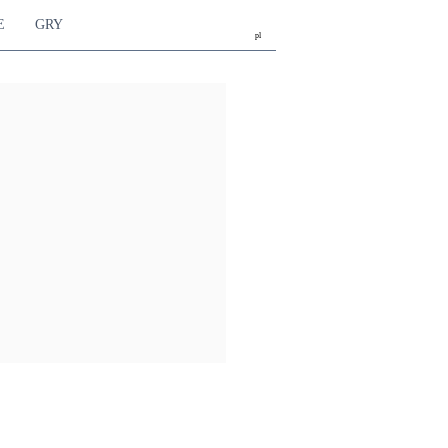
E
GRY
pl