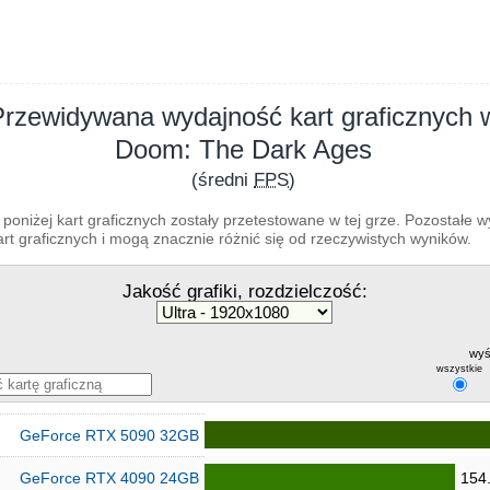
Przewidywana wydajność kart graficznych 
Doom: The Dark Ages
(średni
FPS
)
poniżej kart graficznych zostały przetestowane w tej grze. Pozostałe 
t graficznych i mogą znacznie różnić się od rzeczywistych wyników.
Jakość grafiki, rozdzielczość:
wyś
wszystkie
GeForce RTX 5090 32GB
GeForce RTX 4090 24GB
154