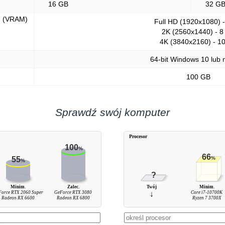
16 GB
32 G
U (VRAM)
Full HD (1920x1080) 
2K (2560x1440) - 8
4K (3840x2160) - 1
64-bit Windows 10 lub
100 GB
Sprawdź swój komputer
Procesor
100
%
66
55
%
%
?
Minim.
Zalec.
Twój
Minim.
orce RTX 2060 Super
GeForce RTX 3080
↓
Core i7-10700K
Radeon RX 6600
Radeon RX 6800
Ryzen 7 3700X