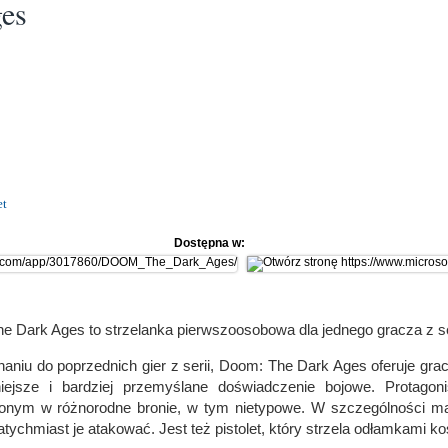
es
et
Dostępna w:
e Dark Ages to strzelanka pierwszoosobowa dla jednego gracza z s
aniu do poprzednich gier z serii, Doom: The Dark Ages oferuje grac
niejsze i bardziej przemyślane doświadczenie bojowe. Protagoni
nym w różnorodne bronie, w tym nietypowe. W szczególności ma 
ychmiast je atakować. Jest też pistolet, który strzela odłamkami koś