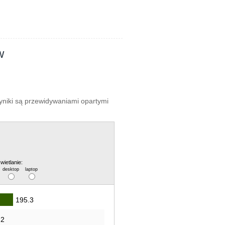
w
wyniki są przewidywaniami opartymi
wietlanie:
desktop
laptop
195.3
.2