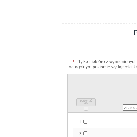
!!!
Tylko niektóre z wymienionych 
na ogólnym poziomie wydajności kar
porównać
(
0
)
1
2