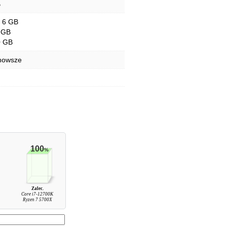
B
- 6 GB
 GB
0 GB
 nowsze
100
%
Zalec.
Core i7-12700K
Ryzen 7 5700X