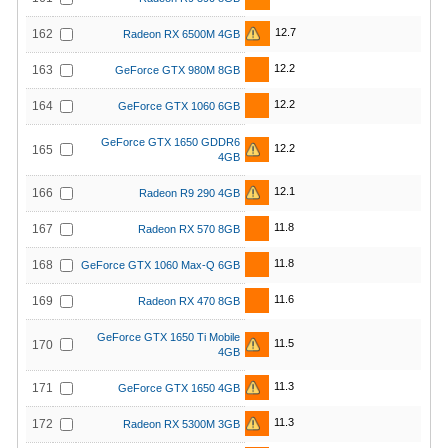
12.7
162
Radeon RX 6500M 4GB
12.2
163
GeForce GTX 980M 8GB
12.2
164
GeForce GTX 1060 6GB
GeForce GTX 1650 GDDR6
12.2
165
4GB
12.1
166
Radeon R9 290 4GB
11.8
167
Radeon RX 570 8GB
11.8
168
GeForce GTX 1060 Max-Q 6GB
11.6
169
Radeon RX 470 8GB
GeForce GTX 1650 Ti Mobile
11.5
170
4GB
11.3
171
GeForce GTX 1650 4GB
11.3
172
Radeon RX 5300M 3GB