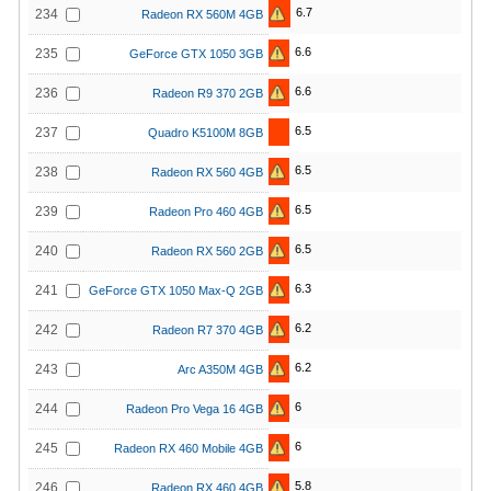
6.7
234
Radeon RX 560M 4GB
6.6
235
GeForce GTX 1050 3GB
6.6
236
Radeon R9 370 2GB
6.5
237
Quadro K5100M 8GB
6.5
238
Radeon RX 560 4GB
6.5
239
Radeon Pro 460 4GB
6.5
240
Radeon RX 560 2GB
6.3
241
GeForce GTX 1050 Max-Q 2GB
6.2
242
Radeon R7 370 4GB
6.2
243
Arc A350M 4GB
6
244
Radeon Pro Vega 16 4GB
6
245
Radeon RX 460 Mobile 4GB
5.8
246
Radeon RX 460 4GB