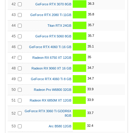
36.3
42
GeForce RTX 3070 8GB
35.8
43
GeForce RTX 2080 Ti 11GB
35.7
44
Titan RTX 24GB
35.7
45
GeForce RTX 5060 8GB
35.1
46
GeForce RTX 4060 Ti 16 GB
35
47
Radeon RX 6750 XT 12GB
34.7
48
Radeon RX 9060 XT 16 GB
34.7
49
GeForce RTX 4060 Ti 8 GB
33.9
50
Radeon Pro W6800 32GB
33.9
51
Radeon RX 6850M XT 12GB
GeForce RTX 3060 Ti GDDR6X
33.7
52
8GB
32.4
53
Arc B580 12GB