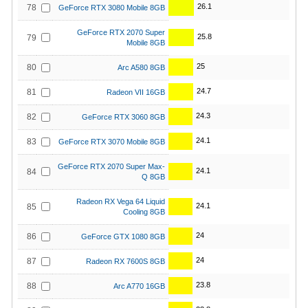
26.1
78
GeForce RTX 3080 Mobile 8GB
GeForce RTX 2070 Super
25.8
79
Mobile 8GB
25
80
Arc A580 8GB
24.7
81
Radeon VII 16GB
24.3
82
GeForce RTX 3060 8GB
24.1
83
GeForce RTX 3070 Mobile 8GB
GeForce RTX 2070 Super Max-
24.1
84
Q 8GB
Radeon RX Vega 64 Liquid
24.1
85
Cooling 8GB
24
86
GeForce GTX 1080 8GB
24
87
Radeon RX 7600S 8GB
23.8
88
Arc A770 16GB