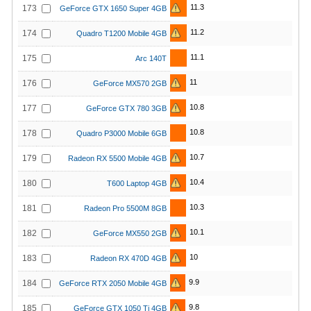
11.3
173
GeForce GTX 1650 Super 4GB
11.2
174
Quadro T1200 Mobile 4GB
11.1
175
Arc 140T
11
176
GeForce MX570 2GB
10.8
177
GeForce GTX 780 3GB
10.8
178
Quadro P3000 Mobile 6GB
10.7
179
Radeon RX 5500 Mobile 4GB
10.4
180
T600 Laptop 4GB
10.3
181
Radeon Pro 5500M 8GB
10.1
182
GeForce MX550 2GB
10
183
Radeon RX 470D 4GB
9.9
184
GeForce RTX 2050 Mobile 4GB
9.8
185
GeForce GTX 1050 Ti 4GB