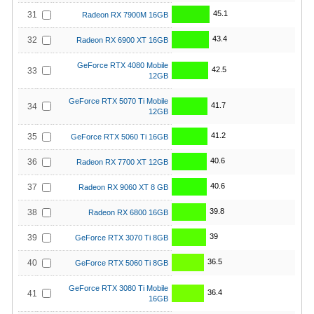
45.1
31
Radeon RX 7900M 16GB
43.4
32
Radeon RX 6900 XT 16GB
GeForce RTX 4080 Mobile
42.5
33
12GB
GeForce RTX 5070 Ti Mobile
41.7
34
12GB
41.2
35
GeForce RTX 5060 Ti 16GB
40.6
36
Radeon RX 7700 XT 12GB
40.6
37
Radeon RX 9060 XT 8 GB
39.8
38
Radeon RX 6800 16GB
39
39
GeForce RTX 3070 Ti 8GB
36.5
40
GeForce RTX 5060 Ti 8GB
GeForce RTX 3080 Ti Mobile
36.4
41
16GB