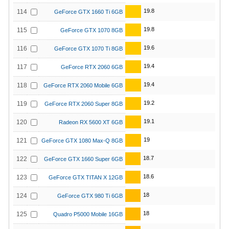
19.8
114
GeForce GTX 1660 Ti 6GB
19.8
115
GeForce GTX 1070 8GB
19.6
116
GeForce GTX 1070 Ti 8GB
19.4
117
GeForce RTX 2060 6GB
19.4
118
GeForce RTX 2060 Mobile 6GB
19.2
119
GeForce RTX 2060 Super 8GB
19.1
120
Radeon RX 5600 XT 6GB
19
121
GeForce GTX 1080 Max-Q 8GB
18.7
122
GeForce GTX 1660 Super 6GB
18.6
123
GeForce GTX TITAN X 12GB
18
124
GeForce GTX 980 Ti 6GB
18
125
Quadro P5000 Mobile 16GB