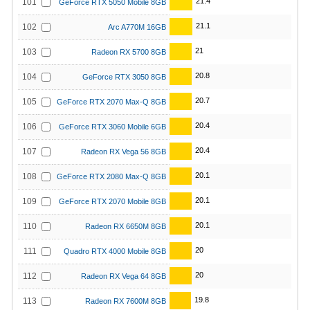
21.4
101
GeForce RTX 5050 Mobile 8GB
21.1
102
Arc A770M 16GB
21
103
Radeon RX 5700 8GB
20.8
104
GeForce RTX 3050 8GB
20.7
105
GeForce RTX 2070 Max-Q 8GB
20.4
106
GeForce RTX 3060 Mobile 6GB
20.4
107
Radeon RX Vega 56 8GB
20.1
108
GeForce RTX 2080 Max-Q 8GB
20.1
109
GeForce RTX 2070 Mobile 8GB
20.1
110
Radeon RX 6650M 8GB
20
111
Quadro RTX 4000 Mobile 8GB
20
112
Radeon RX Vega 64 8GB
19.8
113
Radeon RX 7600M 8GB