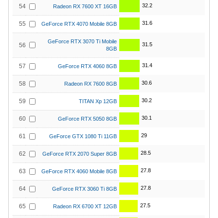
32.2
54
Radeon RX 7600 XT 16GB
31.6
55
GeForce RTX 4070 Mobile 8GB
GeForce RTX 3070 Ti Mobile
31.5
56
8GB
31.4
57
GeForce RTX 4060 8GB
30.6
58
Radeon RX 7600 8GB
30.2
59
TITAN Xp 12GB
30.1
60
GeForce RTX 5050 8GB
29
61
GeForce GTX 1080 Ti 11GB
28.5
62
GeForce RTX 2070 Super 8GB
27.8
63
GeForce RTX 4060 Mobile 8GB
27.8
64
GeForce RTX 3060 Ti 8GB
27.5
65
Radeon RX 6700 XT 12GB