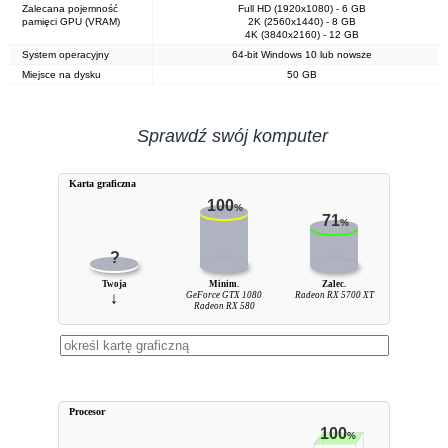
Zalecana pojemność
Full HD (1920x1080) - 6 GB
pamięci GPU (VRAM)
2K (2560x1440) - 8 GB
4K (3840x2160) - 12 GB
System operacyjny
64-bit Windows 10 lub nowsze
Miejsce na dysku
50 GB
Sprawdź swój komputer
Karta graficzna
100
%
71
%
?
Twoja
Minim.
Zalec.
↓
GeForce GTX 1080
Radeon RX 5700 XT
Radeon RX 580
Procesor
100
%