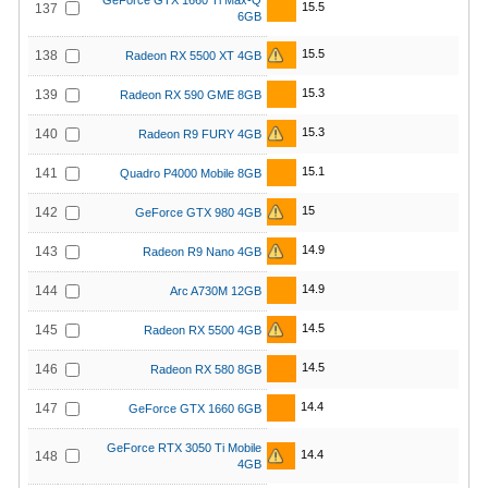
GeForce GTX 1660 Ti Max-Q
15.5
137
6GB
15.5
138
Radeon RX 5500 XT 4GB
15.3
139
Radeon RX 590 GME 8GB
15.3
140
Radeon R9 FURY 4GB
15.1
141
Quadro P4000 Mobile 8GB
15
142
GeForce GTX 980 4GB
14.9
143
Radeon R9 Nano 4GB
14.9
144
Arc A730M 12GB
14.5
145
Radeon RX 5500 4GB
14.5
146
Radeon RX 580 8GB
14.4
147
GeForce GTX 1660 6GB
GeForce RTX 3050 Ti Mobile
14.4
148
4GB