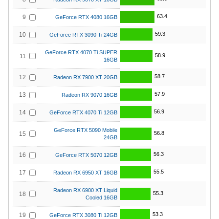
63.4
9
GeForce RTX 4080 16GB
59.3
10
GeForce RTX 3090 Ti 24GB
GeForce RTX 4070 Ti SUPER
58.9
11
16GB
58.7
12
Radeon RX 7900 XT 20GB
57.9
13
Radeon RX 9070 16GB
56.9
14
GeForce RTX 4070 Ti 12GB
GeForce RTX 5090 Mobile
56.8
15
24GB
56.3
16
GeForce RTX 5070 12GB
55.5
17
Radeon RX 6950 XT 16GB
Radeon RX 6900 XT Liquid
55.3
18
Cooled 16GB
53.3
19
GeForce RTX 3080 Ti 12GB