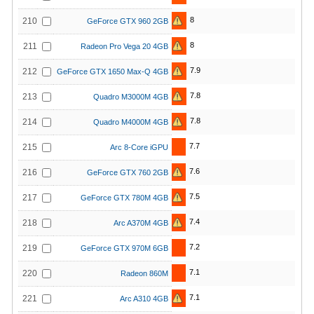
8
210
GeForce GTX 960 2GB
8
211
Radeon Pro Vega 20 4GB
7.9
212
GeForce GTX 1650 Max-Q 4GB
7.8
213
Quadro M3000M 4GB
7.8
214
Quadro M4000M 4GB
7.7
215
Arc 8-Core iGPU
7.6
216
GeForce GTX 760 2GB
7.5
217
GeForce GTX 780M 4GB
7.4
218
Arc A370M 4GB
7.2
219
GeForce GTX 970M 6GB
7.1
220
Radeon 860M
7.1
221
Arc A310 4GB