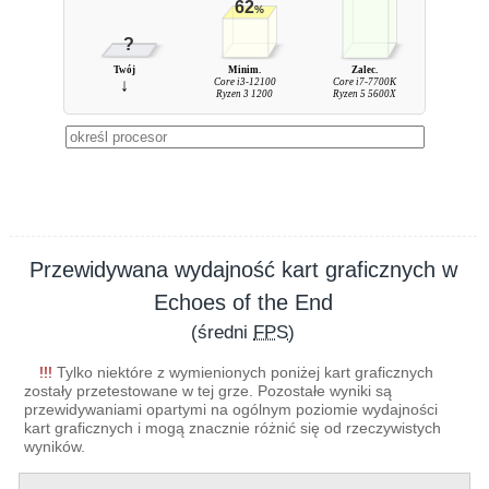
62
%
?
Twój
Minim.
Zalec.
↓
Core i3-12100
Core i7-7700K
Ryzen 3 1200
Ryzen 5 5600X
Przewidywana wydajność kart graficznych w
Echoes of the End
(średni
FPS
)
!!!
Tylko niektóre z wymienionych poniżej kart graficznych
zostały przetestowane w tej grze. Pozostałe wyniki są
przewidywaniami opartymi na ogólnym poziomie wydajności
kart graficznych i mogą znacznie różnić się od rzeczywistych
wyników.