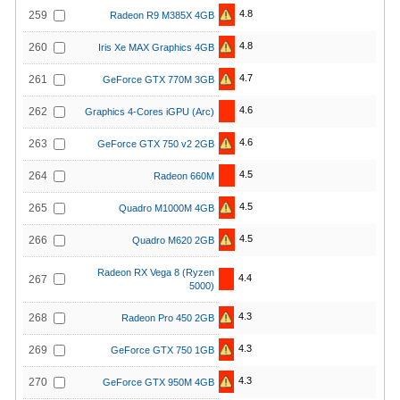
4.8
259
Radeon R9 M385X 4GB
4.8
260
Iris Xe MAX Graphics 4GB
4.7
261
GeForce GTX 770M 3GB
4.6
262
Graphics 4-Cores iGPU (Arc)
4.6
263
GeForce GTX 750 v2 2GB
4.5
264
Radeon 660M
4.5
265
Quadro M1000M 4GB
4.5
266
Quadro M620 2GB
Radeon RX Vega 8 (Ryzen
4.4
267
5000)
4.3
268
Radeon Pro 450 2GB
4.3
269
GeForce GTX 750 1GB
4.3
270
GeForce GTX 950M 4GB