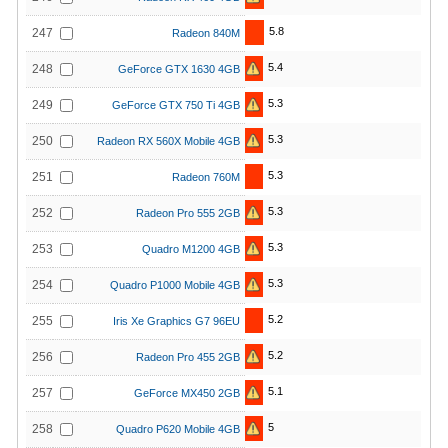
5.8
247
Radeon 840M
5.4
248
GeForce GTX 1630 4GB
5.3
249
GeForce GTX 750 Ti 4GB
5.3
250
Radeon RX 560X Mobile 4GB
5.3
251
Radeon 760M
5.3
252
Radeon Pro 555 2GB
5.3
253
Quadro M1200 4GB
5.3
254
Quadro P1000 Mobile 4GB
5.2
255
Iris Xe Graphics G7 96EU
5.2
256
Radeon Pro 455 2GB
5.1
257
GeForce MX450 2GB
5
258
Quadro P620 Mobile 4GB