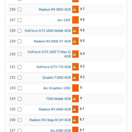
9.7
186
Radeon R9 380X 4GB
9.6
187
Arc 130T
9.6
188
GeForce GTX 1650 Mobile 4GB
9.5
189
Radeon RX 6500 XT 4GB
GeForce GTX 1650 Ti Max-Q
9.3
190
4GB
9.2
191
GeForce GTX 770 4GB
9.2
192
Quadro T1000 4GB
9
193
Arc Graphics 130V
9
194
T550 Mobile 4GB
8.7
195
Radeon RX 6400 4GB
8.7
196
Radeon RX Vega M GH 4GB
8.7
197
Arc A380 6GB