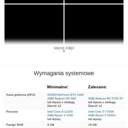
więcej zdjęć
▼
Wymagania systemowe
Minimalne:
Zalecane:
Karta graficzna (GPU)
NVIDIA GeForce GTX 1080
AMD Radeon RX 580
AMD Radeon RX 5700 XT
lub lepsza z obsługą
lub lepsza z obsługą
DirectX 12
DirectX 12
Procesor
Intel Core i3-12100
Intel Core i7-7700K
AMD Ryzen 3 1200
AMD Ryzen 5 5600X
lub lepszy
lub lepszy
Pamięć RAM
8 GB
16 GB