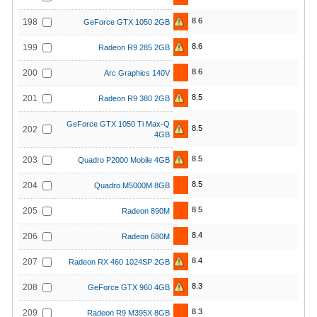
8.6
198
GeForce GTX 1050 2GB
8.6
199
Radeon R9 285 2GB
8.6
200
Arc Graphics 140V
8.5
201
Radeon R9 380 2GB
GeForce GTX 1050 Ti Max-Q
8.5
202
4GB
8.5
203
Quadro P2000 Mobile 4GB
8.5
204
Quadro M5000M 8GB
8.5
205
Radeon 890M
8.4
206
Radeon 680M
8.4
207
Radeon RX 460 1024SP 2GB
8.3
208
GeForce GTX 960 4GB
8.3
209
Radeon R9 M395X 8GB