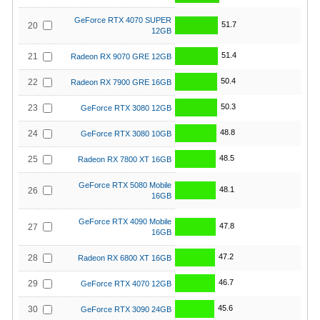
GeForce RTX 4070 SUPER
51.7
20
12GB
51.4
21
Radeon RX 9070 GRE 12GB
50.4
22
Radeon RX 7900 GRE 16GB
50.3
23
GeForce RTX 3080 12GB
48.8
24
GeForce RTX 3080 10GB
48.5
25
Radeon RX 7800 XT 16GB
GeForce RTX 5080 Mobile
48.1
26
16GB
GeForce RTX 4090 Mobile
47.8
27
16GB
47.2
28
Radeon RX 6800 XT 16GB
46.7
29
GeForce RTX 4070 12GB
45.6
30
GeForce RTX 3090 24GB