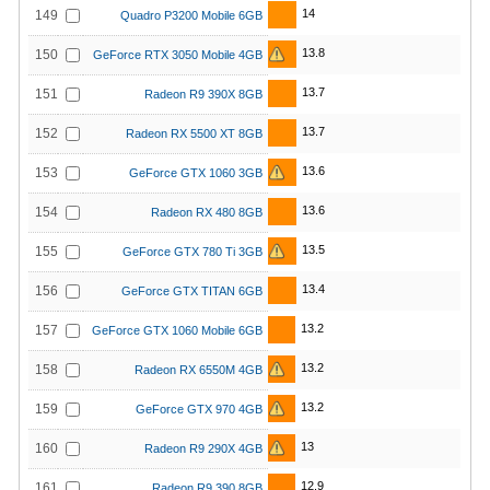
14
149
Quadro P3200 Mobile 6GB
13.8
150
GeForce RTX 3050 Mobile 4GB
13.7
151
Radeon R9 390X 8GB
13.7
152
Radeon RX 5500 XT 8GB
13.6
153
GeForce GTX 1060 3GB
13.6
154
Radeon RX 480 8GB
13.5
155
GeForce GTX 780 Ti 3GB
13.4
156
GeForce GTX TITAN 6GB
13.2
157
GeForce GTX 1060 Mobile 6GB
13.2
158
Radeon RX 6550M 4GB
13.2
159
GeForce GTX 970 4GB
13
160
Radeon R9 290X 4GB
12.9
161
Radeon R9 390 8GB