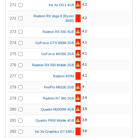
4.2
271
Iris Xe DG1 4GB
Radeon RX Vega 8 (Ryzen
4.2
272
4000)
4.2
273
Radeon RX 550 4GB
4.1
274
GeForce GTX 960M 2GB
4.1
275
GeForce MX350 2GB
4.1
276
Radeon RX 550 Mobile 2GB
4.1
277
Radeon 820M
4
278
FirePro M6100 2GB
3.9
279
Radeon R7 360 2GB
3.9
280
Quadro M2000M 4GB
3.8
281
Quadro P600 Mobile 4GB
3.8
282
Iris Xe Graphics G7 64EU