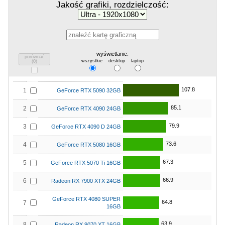
Jakość grafiki, rozdzielczość:
wyświetlanie:
porównać
wszystkie
desktop
laptop
(
0
)
107.8
1
GeForce RTX 5090 32GB
85.1
2
GeForce RTX 4090 24GB
79.9
3
GeForce RTX 4090 D 24GB
73.6
4
GeForce RTX 5080 16GB
67.3
5
GeForce RTX 5070 Ti 16GB
66.9
6
Radeon RX 7900 XTX 24GB
GeForce RTX 4080 SUPER
64.8
7
16GB
63.9
8
Radeon RX 9070 XT 16GB