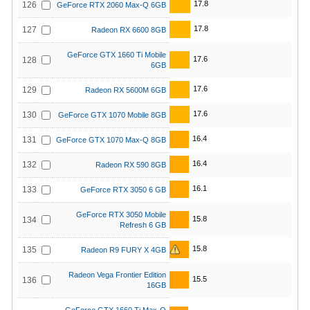
17.8
126
GeForce RTX 2060 Max-Q 6GB
17.8
127
Radeon RX 6600 8GB
GeForce GTX 1660 Ti Mobile
17.6
128
6GB
17.6
129
Radeon RX 5600M 6GB
17.6
130
GeForce GTX 1070 Mobile 8GB
16.4
131
GeForce GTX 1070 Max-Q 8GB
16.4
132
Radeon RX 590 8GB
16.1
133
GeForce RTX 3050 6 GB
GeForce RTX 3050 Mobile
15.8
134
Refresh 6 GB
15.8
135
Radeon R9 FURY X 4GB
Radeon Vega Frontier Edition
15.5
136
16GB