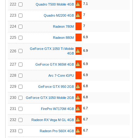
7.1
222
Quadro T500 Mobile 4GB
7
223
Quadro M2200 4GB
7
224
Radeon 780M
6.9
225
Radeon 880M
GeForce GTX 1050 Ti Mobile
6.9
226
4GB
6.9
227
GeForce GTX 965M 4GB
6.9
228
Arc 7-Core iGPU
6.8
229
GeForce GTX 950 2GB
6.8
230
GeForce GTX 1050 Mobile 2GB
6.7
231
FirePro W7170M 4GB
6.7
232
Radeon RX Vega M GL 4GB
6.7
233
Radeon Pro 560X 4GB