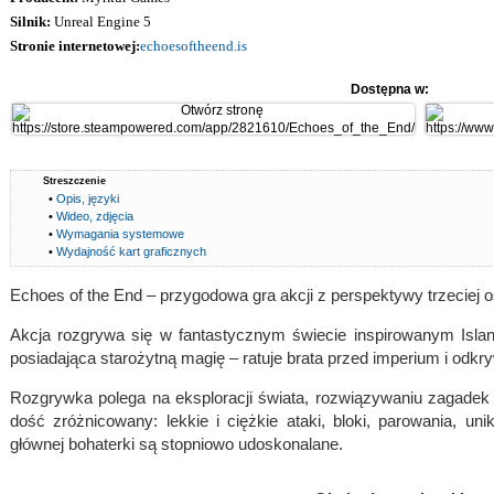
Silnik:
Unreal Engine 5
Stronie internetowej:
echoesoftheend.is
Dostępna w:
Streszczenie
•
Opis, języki
•
Wideo, zdjęcia
•
Wymagania systemowe
•
Wydajność kart graficznych
Echoes of the End – przygodowa gra akcji z perspektywy trzeciej 
Akcja rozgrywa się w fantastycznym świecie inspirowanym Isla
posiadająca starożytną magię – ratuje brata przed imperium i odkr
Rozgrywka polega na eksploracji świata, rozwiązywaniu zagadek 
dość zróżnicowany: lekkie i ciężkie ataki, bloki, parowania, uni
głównej bohaterki są stopniowo udoskonalane.