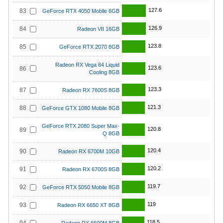
127.6
83
GeForce RTX 4050 Mobile 6GB
126.9
84
Radeon VII 16GB
123.8
85
GeForce RTX 2070 8GB
Radeon RX Vega 64 Liquid
123.6
86
Cooling 8GB
123.3
87
Radeon RX 7600S 8GB
121.3
88
GeForce GTX 1080 Mobile 8GB
GeForce RTX 2080 Super Max-
120.8
89
Q 8GB
120.4
90
Radeon RX 6700M 10GB
120.2
91
Radeon RX 6700S 8GB
119.7
92
GeForce RTX 5050 Mobile 8GB
119
93
Radeon RX 6650 XT 8GB
118.5