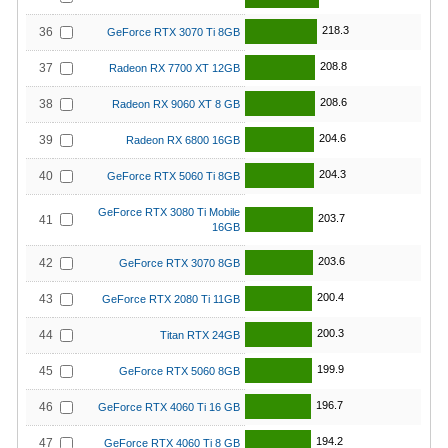
218.3
36
GeForce RTX 3070 Ti 8GB
208.8
37
Radeon RX 7700 XT 12GB
208.6
38
Radeon RX 9060 XT 8 GB
204.6
39
Radeon RX 6800 16GB
204.3
40
GeForce RTX 5060 Ti 8GB
GeForce RTX 3080 Ti Mobile
203.7
41
16GB
203.6
42
GeForce RTX 3070 8GB
200.4
43
GeForce RTX 2080 Ti 11GB
200.3
44
Titan RTX 24GB
199.9
45
GeForce RTX 5060 8GB
196.7
46
GeForce RTX 4060 Ti 16 GB
194.2
47
GeForce RTX 4060 Ti 8 GB