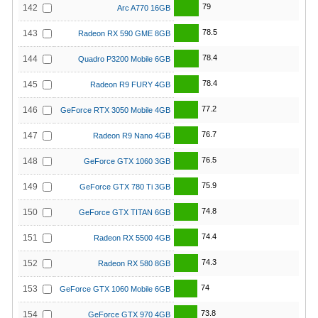
79
142
Arc A770 16GB
78.5
143
Radeon RX 590 GME 8GB
78.4
144
Quadro P3200 Mobile 6GB
78.4
145
Radeon R9 FURY 4GB
77.2
146
GeForce RTX 3050 Mobile 4GB
76.7
147
Radeon R9 Nano 4GB
76.5
148
GeForce GTX 1060 3GB
75.9
149
GeForce GTX 780 Ti 3GB
74.8
150
GeForce GTX TITAN 6GB
74.4
151
Radeon RX 5500 4GB
74.3
152
Radeon RX 580 8GB
74
153
GeForce GTX 1060 Mobile 6GB
73.8
154
GeForce GTX 970 4GB