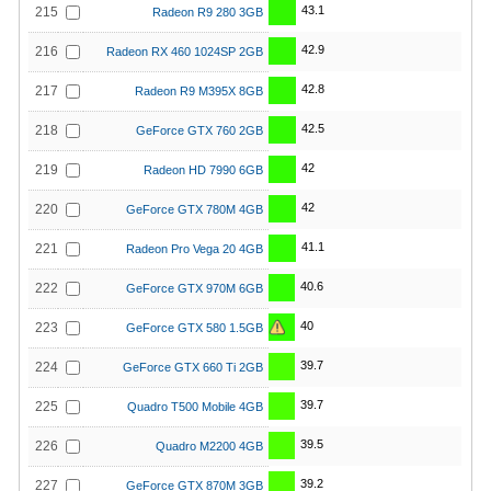
43.1
215
Radeon R9 280 3GB
42.9
216
Radeon RX 460 1024SP 2GB
42.8
217
Radeon R9 M395X 8GB
42.5
218
GeForce GTX 760 2GB
42
219
Radeon HD 7990 6GB
42
220
GeForce GTX 780M 4GB
41.1
221
Radeon Pro Vega 20 4GB
40.6
222
GeForce GTX 970M 6GB
40
223
GeForce GTX 580 1.5GB
39.7
224
GeForce GTX 660 Ti 2GB
39.7
225
Quadro T500 Mobile 4GB
39.5
226
Quadro M2200 4GB
39.2
227
GeForce GTX 870M 3GB