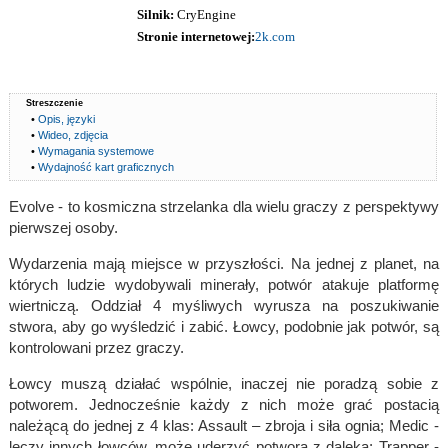
Silnik:
CryEngine
Stronie internetowej:
2k.com
Streszczenie
•
Opis, języki
•
Wideo, zdjęcia
•
Wymagania systemowe
•
Wydajność kart graficznych
Evolve - to kosmiczna strzelanka dla wielu graczy z perspektywy
pierwszej osoby.
Wydarzenia mają miejsce w przyszłości. Na jednej z planet, na
których ludzie wydobywali minerały, potwór atakuje platformę
wiertniczą. Oddział 4 myśliwych wyrusza na poszukiwanie
stwora, aby go wyśledzić i zabić. Łowcy, podobnie jak potwór, są
kontrolowani przez graczy.
Łowcy muszą działać wspólnie, inaczej nie poradzą sobie z
potworem. Jednocześnie każdy z nich może grać postacią
należącą do jednej z 4 klas: Assault – zbroja i siła ognia; Medic -
leczy innych łowców, może uderzyć potwora z daleka; Trapper -