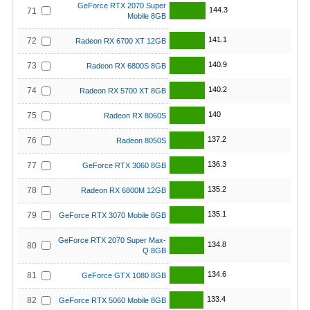
GeForce RTX 2070 Super
144.3
71
Mobile 8GB
141.1
72
Radeon RX 6700 XT 12GB
140.9
73
Radeon RX 6800S 8GB
140.2
74
Radeon RX 5700 XT 8GB
140
75
Radeon RX 8060S
137.2
76
Radeon 8050S
136.3
77
GeForce RTX 3060 8GB
135.2
78
Radeon RX 6800M 12GB
135.1
79
GeForce RTX 3070 Mobile 8GB
GeForce RTX 2070 Super Max-
134.8
80
Q 8GB
134.6
81
GeForce GTX 1080 8GB
133.4
82
GeForce RTX 5060 Mobile 8GB