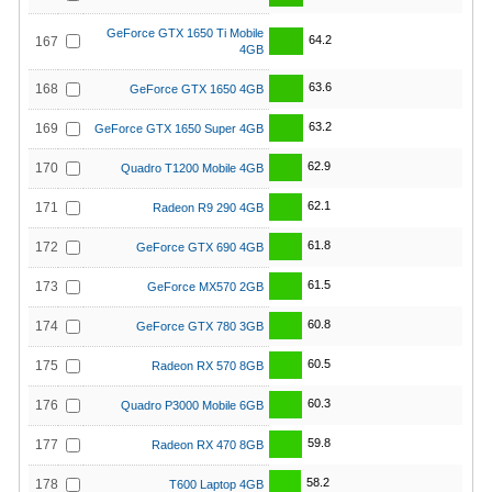
GeForce GTX 1650 Ti Mobile
64.2
167
4GB
63.6
168
GeForce GTX 1650 4GB
63.2
169
GeForce GTX 1650 Super 4GB
62.9
170
Quadro T1200 Mobile 4GB
62.1
171
Radeon R9 290 4GB
61.8
172
GeForce GTX 690 4GB
61.5
173
GeForce MX570 2GB
60.8
174
GeForce GTX 780 3GB
60.5
175
Radeon RX 570 8GB
60.3
176
Quadro P3000 Mobile 6GB
59.8
177
Radeon RX 470 8GB
58.2
178
T600 Laptop 4GB