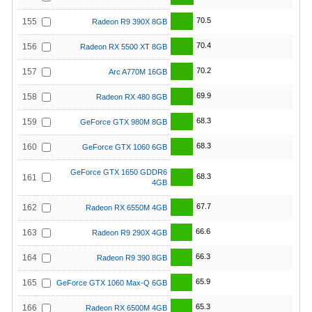
70.5
155
Radeon R9 390X 8GB
70.4
156
Radeon RX 5500 XT 8GB
70.2
157
Arc A770M 16GB
69.9
158
Radeon RX 480 8GB
68.3
159
GeForce GTX 980M 8GB
68.3
160
GeForce GTX 1060 6GB
GeForce GTX 1650 GDDR6
68.3
161
4GB
67.7
162
Radeon RX 6550M 4GB
66.6
163
Radeon R9 290X 4GB
66.3
164
Radeon R9 390 8GB
65.9
165
GeForce GTX 1060 Max-Q 6GB
65.3
166
Radeon RX 6500M 4GB