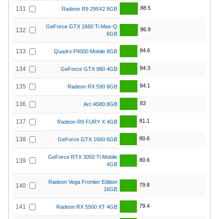
88.5
131
Radeon R9 295X2 8GB
GeForce GTX 1660 Ti Max-Q
86.9
132
6GB
84.6
133
Quadro P4000 Mobile 8GB
84.3
134
GeForce GTX 980 4GB
84.1
135
Radeon RX 590 8GB
83
136
Arc A580 8GB
81.1
137
Radeon R9 FURY X 4GB
80.6
138
GeForce GTX 1660 6GB
GeForce RTX 3050 Ti Mobile
80.6
139
4GB
Radeon Vega Frontier Edition
79.8
140
16GB
79.4
141
Radeon RX 5500 XT 4GB