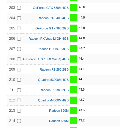
45.6
203
GeForce GTX 880M 4GB
44.9
204
Radeon RX 6400 4GB
44.9
205
GeForce GTX 960 2GB
44.8
206
Radeon RX Vega M GH 4GB
44.7
207
Radeon HD 7970 3GB
44.4
208
GeForce GTX 1650 Max-Q 4GB
44.1
209
Radeon R9 285 2GB
44
210
Quadro M3000M 4GB
43.8
211
Radeon R9 380 2GB
43.7
212
Quadro M4000M 4GB
43.5
213
Radeon 890M
43.2
214
Radeon 680M