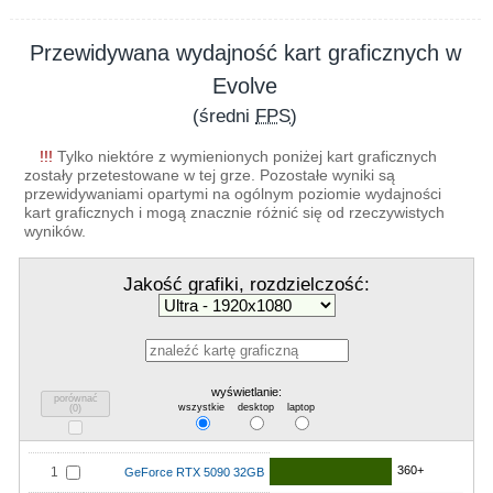
Przewidywana wydajność kart graficznych w
Evolve
(średni
FPS
)
!!!
Tylko niektóre z wymienionych poniżej kart graficznych
zostały przetestowane w tej grze. Pozostałe wyniki są
przewidywaniami opartymi na ogólnym poziomie wydajności
kart graficznych i mogą znacznie różnić się od rzeczywistych
wyników.
Jakość grafiki, rozdzielczość:
wyświetlanie:
porównać
wszystkie
desktop
laptop
(
0
)
360+
1
GeForce RTX 5090 32GB