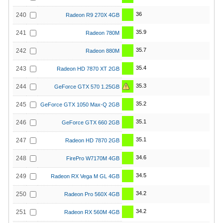
36
240
Radeon R9 270X 4GB
35.9
241
Radeon 780M
35.7
242
Radeon 880M
35.4
243
Radeon HD 7870 XT 2GB
35.3
244
GeForce GTX 570 1.25GB
35.2
245
GeForce GTX 1050 Max-Q 2GB
35.1
246
GeForce GTX 660 2GB
35.1
247
Radeon HD 7870 2GB
34.6
248
FirePro W7170M 4GB
34.5
249
Radeon RX Vega M GL 4GB
34.2
250
Radeon Pro 560X 4GB
34.2
251
Radeon RX 560M 4GB