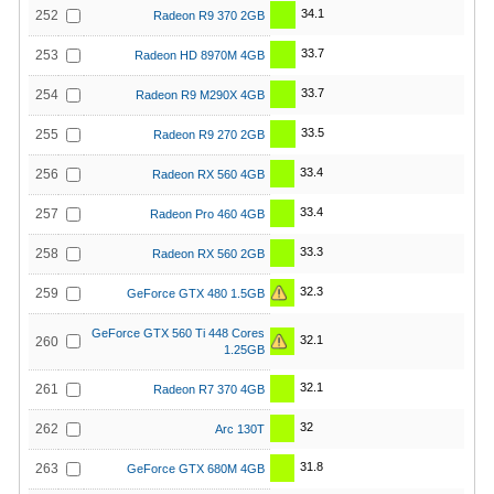
34.1
252
Radeon R9 370 2GB
33.7
253
Radeon HD 8970M 4GB
33.7
254
Radeon R9 M290X 4GB
33.5
255
Radeon R9 270 2GB
33.4
256
Radeon RX 560 4GB
33.4
257
Radeon Pro 460 4GB
33.3
258
Radeon RX 560 2GB
32.3
259
GeForce GTX 480 1.5GB
GeForce GTX 560 Ti 448 Cores
32.1
260
1.25GB
32.1
261
Radeon R7 370 4GB
32
262
Arc 130T
31.8
263
GeForce GTX 680M 4GB