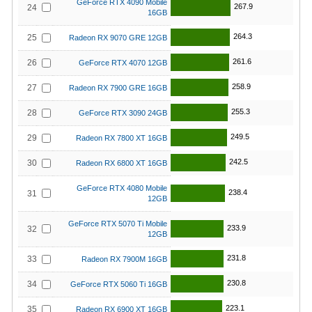
GeForce RTX 4090 Mobile
267.9
24
16GB
264.3
25
Radeon RX 9070 GRE 12GB
261.6
26
GeForce RTX 4070 12GB
258.9
27
Radeon RX 7900 GRE 16GB
255.3
28
GeForce RTX 3090 24GB
249.5
29
Radeon RX 7800 XT 16GB
242.5
30
Radeon RX 6800 XT 16GB
GeForce RTX 4080 Mobile
238.4
31
12GB
GeForce RTX 5070 Ti Mobile
233.9
32
12GB
231.8
33
Radeon RX 7900M 16GB
230.8
34
GeForce RTX 5060 Ti 16GB
223.1
35
Radeon RX 6900 XT 16GB