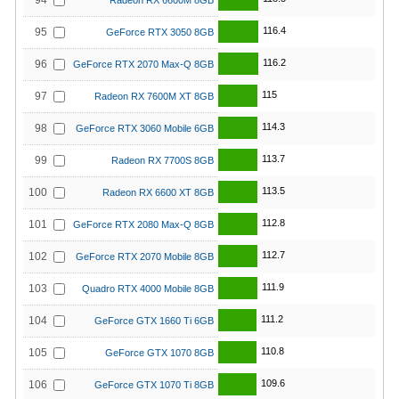
94
Radeon RX 6600M 8GB
116.4
95
GeForce RTX 3050 8GB
116.2
96
GeForce RTX 2070 Max-Q 8GB
115
97
Radeon RX 7600M XT 8GB
114.3
98
GeForce RTX 3060 Mobile 6GB
113.7
99
Radeon RX 7700S 8GB
113.5
100
Radeon RX 6600 XT 8GB
112.8
101
GeForce RTX 2080 Max-Q 8GB
112.7
102
GeForce RTX 2070 Mobile 8GB
111.9
103
Quadro RTX 4000 Mobile 8GB
111.2
104
GeForce GTX 1660 Ti 6GB
110.8
105
GeForce GTX 1070 8GB
109.6
106
GeForce GTX 1070 Ti 8GB