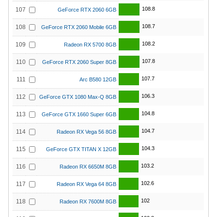
108.8
107
GeForce RTX 2060 6GB
108.7
108
GeForce RTX 2060 Mobile 6GB
108.2
109
Radeon RX 5700 8GB
107.8
110
GeForce RTX 2060 Super 8GB
107.7
111
Arc B580 12GB
106.3
112
GeForce GTX 1080 Max-Q 8GB
104.8
113
GeForce GTX 1660 Super 6GB
104.7
114
Radeon RX Vega 56 8GB
104.3
115
GeForce GTX TITAN X 12GB
103.2
116
Radeon RX 6650M 8GB
102.6
117
Radeon RX Vega 64 8GB
102
118
Radeon RX 7600M 8GB