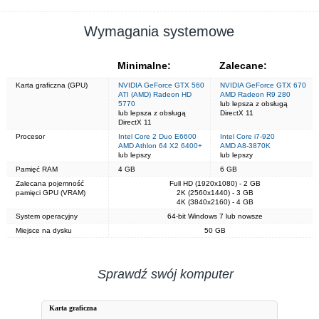
Wymagania systemowe
Minimalne:
Zalecane:
Karta graficzna (GPU)
NVIDIA GeForce GTX 560
NVIDIA GeForce GTX 670
ATI (AMD) Radeon HD
AMD Radeon R9 280
5770
lub lepsza z obsługą
lub lepsza z obsługą
DirectX 11
DirectX 11
Procesor
Intel Core 2 Duo E6600
Intel Core i7-920
AMD Athlon 64 X2 6400+
AMD A8-3870K
lub lepszy
lub lepszy
Pamięć RAM
4 GB
6 GB
Zalecana pojemność
Full HD (1920x1080) - 2 GB
pamięci GPU (VRAM)
2K (2560x1440) - 3 GB
4K (3840x2160) - 4 GB
System operacyjny
64-bit Windows 7 lub nowsze
Miejsce na dysku
50 GB
Sprawdź swój komputer
Karta graficzna