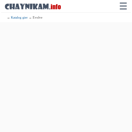
☰
→
Katalog gier
→ Evolve