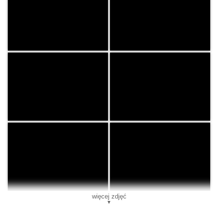
więcej zdjęć
▼