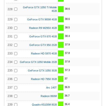
GeForce GTX 1050 Ti Mobile
38.6
228
4GB
38.6
229
GeForce GTX 965M 4GB
38.5
230
Radeon R9 M295X 4GB
38.4
231
GeForce GTX 670 4GB
37.9
232
GeForce GTX 950 2GB
37.8
233
Radeon HD 5970 4GB
37.8
234
GeForce GTX 1050 Mobile 2GB
37.3
235
GeForce GTX 1050 3GB
37
236
Radeon HD 7950 3GB
36.9
237
Arc 140T
36.7
238
Radeon 860M
36.4
239
Quadro K5100M 8GB