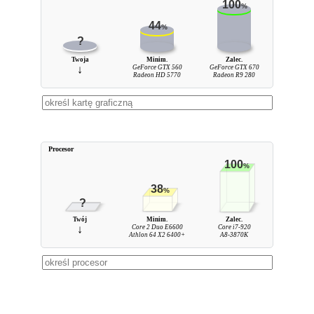
100
%
44
%
?
Twoja
Minim.
Zalec.
↓
GeForce GTX 560
GeForce GTX 670
Radeon HD 5770
Radeon R9 280
Procesor
100
%
38
%
?
Twój
Minim.
Zalec.
↓
Core 2 Duo E6600
Core i7-920
Athlon 64 X2 6400+
A8-3870K