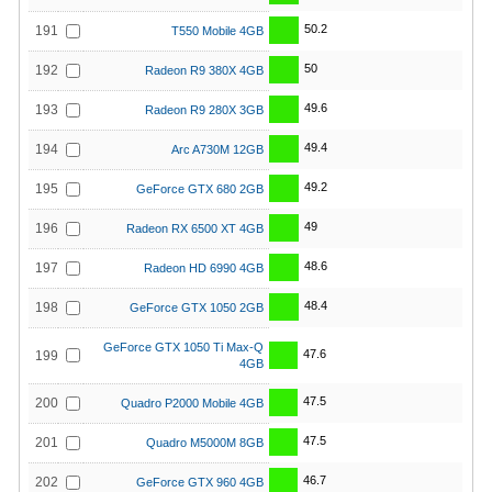
50.2
191
T550 Mobile 4GB
50
192
Radeon R9 380X 4GB
49.6
193
Radeon R9 280X 3GB
49.4
194
Arc A730M 12GB
49.2
195
GeForce GTX 680 2GB
49
196
Radeon RX 6500 XT 4GB
48.6
197
Radeon HD 6990 4GB
48.4
198
GeForce GTX 1050 2GB
GeForce GTX 1050 Ti Max-Q
47.6
199
4GB
47.5
200
Quadro P2000 Mobile 4GB
47.5
201
Quadro M5000M 8GB
46.7
202
GeForce GTX 960 4GB