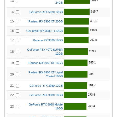
318.4
13
24GB
315.7
14
GeForce RTX 5070 12GB
301.6
15
Radeon RX 7900 XT 20GB
298.5
16
GeForce RTX 3080 Ti 12GB
297.5
17
Radeon RX 9070 16GB
GeForce RTX 4070 SUPER
289.7
18
12GB
285.1
19
Radeon RX 6950 XT 16GB
Radeon RX 6900 XT Liquid
284
20
Cooled 16GB
281.7
21
GeForce RTX 3080 12GB
273.5
22
GeForce RTX 3080 10GB
GeForce RTX 5080 Mobile
269.4
23
16GB