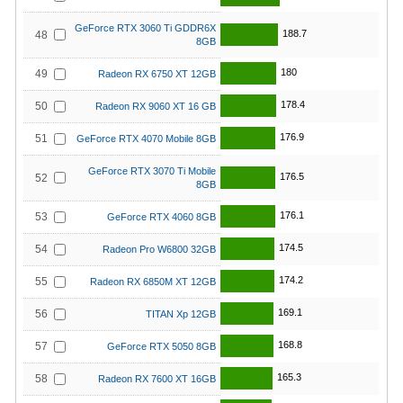
GeForce RTX 3060 Ti GDDR6X
188.7
48
8GB
180
49
Radeon RX 6750 XT 12GB
178.4
50
Radeon RX 9060 XT 16 GB
176.9
51
GeForce RTX 4070 Mobile 8GB
GeForce RTX 3070 Ti Mobile
176.5
52
8GB
176.1
53
GeForce RTX 4060 8GB
174.5
54
Radeon Pro W6800 32GB
174.2
55
Radeon RX 6850M XT 12GB
169.1
56
TITAN Xp 12GB
168.8
57
GeForce RTX 5050 8GB
165.3
58
Radeon RX 7600 XT 16GB