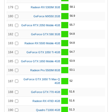
58.1
179
Radeon RX 5300M 3GB
56.9
180
GeForce MX550 2GB
55.7
181
GeForce RTX 2050 Mobile 4GB
54.8
182
GeForce GTX 590 3GB
54.8
183
Radeon RX 5500 Mobile 4GB
54.7
184
GeForce GTX 1050 Ti 4GB
53.9
185
GeForce GTX 1650 Mobile 4GB
53.1
186
Radeon Pro 5500M 8GB
GeForce GTX 1650 Ti Max-Q
52
187
4GB
51.6
188
GeForce GTX 770 4GB
51.6
189
Radeon RX 470D 4GB
51.3
190
Quadro T1000 4GB