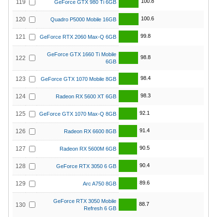
100.8
119
GeForce GTX 980 Ti 6GB
100.6
120
Quadro P5000 Mobile 16GB
99.8
121
GeForce RTX 2060 Max-Q 6GB
GeForce GTX 1660 Ti Mobile
98.8
122
6GB
98.4
123
GeForce GTX 1070 Mobile 8GB
98.3
124
Radeon RX 5600 XT 6GB
92.1
125
GeForce GTX 1070 Max-Q 8GB
91.4
126
Radeon RX 6600 8GB
90.5
127
Radeon RX 5600M 6GB
90.4
128
GeForce RTX 3050 6 GB
89.6
129
Arc A750 8GB
GeForce RTX 3050 Mobile
88.7
130
Refresh 6 GB