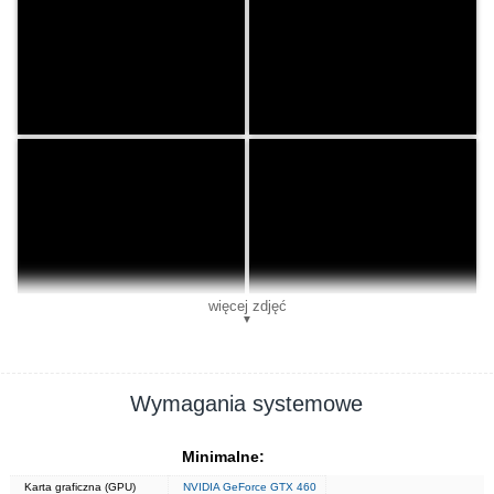
więcej zdjęć
▼
Wymagania systemowe
Minimalne:
Karta graficzna (GPU)
NVIDIA GeForce GTX 460