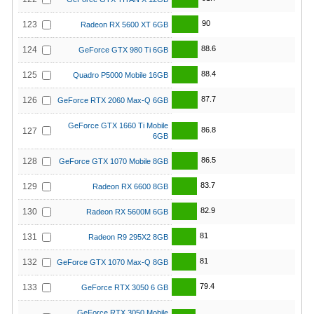
90
123
Radeon RX 5600 XT 6GB
88.6
124
GeForce GTX 980 Ti 6GB
88.4
125
Quadro P5000 Mobile 16GB
87.7
126
GeForce RTX 2060 Max-Q 6GB
GeForce GTX 1660 Ti Mobile
86.8
127
6GB
86.5
128
GeForce GTX 1070 Mobile 8GB
83.7
129
Radeon RX 6600 8GB
82.9
130
Radeon RX 5600M 6GB
81
131
Radeon R9 295X2 8GB
81
132
GeForce GTX 1070 Max-Q 8GB
79.4
133
GeForce RTX 3050 6 GB
GeForce RTX 3050 Mobile