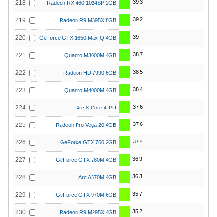
39.3
218
Radeon RX 460 1024SP 2GB
39.2
219
Radeon R9 M395X 8GB
39
220
GeForce GTX 1650 Max-Q 4GB
38.7
221
Quadro M3000M 4GB
38.5
222
Radeon HD 7990 6GB
38.4
223
Quadro M4000M 4GB
37.6
224
Arc 8-Core iGPU
37.6
225
Radeon Pro Vega 20 4GB
37.4
226
GeForce GTX 760 2GB
36.9
227
GeForce GTX 780M 4GB
36.3
228
Arc A370M 4GB
35.7
229
GeForce GTX 970M 6GB
35.2
230
Radeon R9 M295X 4GB