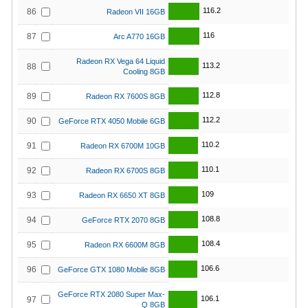
116.2
86
Radeon VII 16GB
116
87
Arc A770 16GB
Radeon RX Vega 64 Liquid
113.2
88
Cooling 8GB
112.8
89
Radeon RX 7600S 8GB
112.2
90
GeForce RTX 4050 Mobile 6GB
110.2
91
Radeon RX 6700M 10GB
110.1
92
Radeon RX 6700S 8GB
109
93
Radeon RX 6650 XT 8GB
108.8
94
GeForce RTX 2070 8GB
108.4
95
Radeon RX 6600M 8GB
106.6
96
GeForce GTX 1080 Mobile 8GB
GeForce RTX 2080 Super Max-
106.1
97
Q 8GB