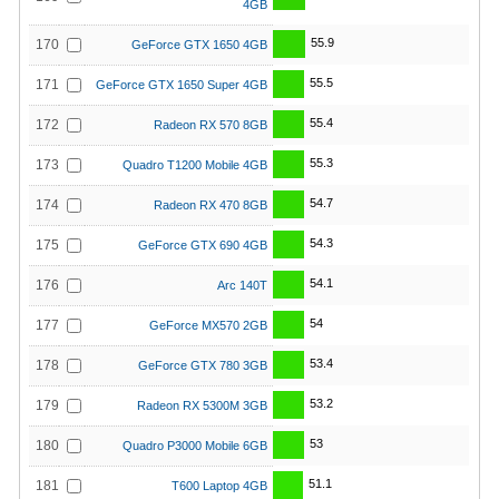
4GB
55.9
170
GeForce GTX 1650 4GB
55.5
171
GeForce GTX 1650 Super 4GB
55.4
172
Radeon RX 570 8GB
55.3
173
Quadro T1200 Mobile 4GB
54.7
174
Radeon RX 470 8GB
54.3
175
GeForce GTX 690 4GB
54.1
176
Arc 140T
54
177
GeForce MX570 2GB
53.4
178
GeForce GTX 780 3GB
53.2
179
Radeon RX 5300M 3GB
53
180
Quadro P3000 Mobile 6GB
51.1
181
T600 Laptop 4GB