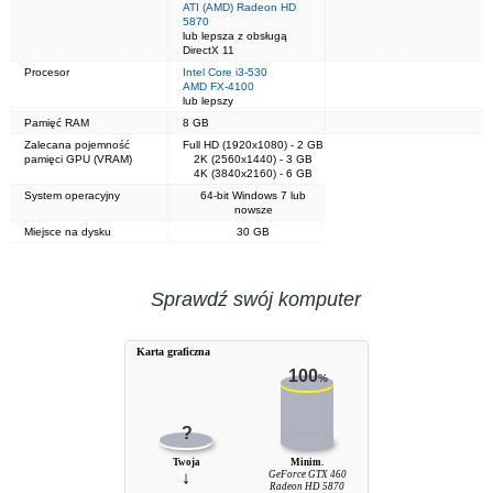
ATI (AMD) Radeon HD
5870
lub lepsza z obsługą
DirectX 11
Procesor
Intel Core i3-530
AMD FX-4100
lub lepszy
Pamięć RAM
8 GB
Zalecana pojemność
Full HD (1920x1080) - 2 GB
pamięci GPU (VRAM)
2K (2560x1440) - 3 GB
4K (3840x2160) - 6 GB
System operacyjny
64-bit Windows 7 lub
nowsze
Miejsce na dysku
30 GB
Sprawdź swój komputer
Karta graficzna
100
%
?
Twoja
Minim.
↓
GeForce GTX 460
Radeon HD 5870