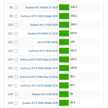
105.3
98
Radeon RX 7600M XT 8GB
105.2
99
GeForce RTX 5050 Mobile 8GB
104.1
100
Radeon RX 7700S 8GB
103.9
101
Radeon RX 6600 XT 8GB
103
102
Arc A770M 16GB
102.3
103
GeForce RTX 3050 8GB
102.1
104
GeForce RTX 2070 Max-Q 8GB
100.5
105
GeForce RTX 3060 Mobile 6GB
99.1
106
GeForce RTX 2080 Max-Q 8GB
99.1
107
GeForce RTX 2070 Mobile 8GB
99
108
Radeon RX 5700 8GB
98.4
109
Quadro RTX 4000 Mobile 8GB