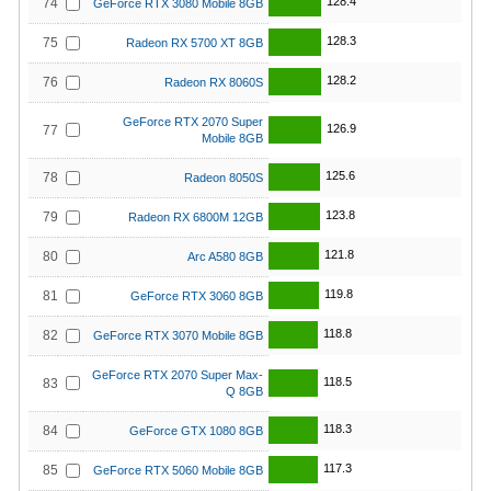
128.4
74
GeForce RTX 3080 Mobile 8GB
128.3
75
Radeon RX 5700 XT 8GB
128.2
76
Radeon RX 8060S
GeForce RTX 2070 Super
126.9
77
Mobile 8GB
125.6
78
Radeon 8050S
123.8
79
Radeon RX 6800M 12GB
121.8
80
Arc A580 8GB
119.8
81
GeForce RTX 3060 8GB
118.8
82
GeForce RTX 3070 Mobile 8GB
GeForce RTX 2070 Super Max-
118.5
83
Q 8GB
118.3
84
GeForce GTX 1080 8GB
117.3
85
GeForce RTX 5060 Mobile 8GB