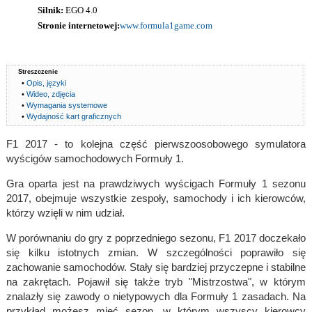
Silnik:
EGO 4.0
Stronie internetowej:
www.formula1game.com
Streszczenie
•
Opis, języki
•
Wideo, zdjęcia
•
Wymagania systemowe
•
Wydajność kart graficznych
F1 2017 - to kolejna część pierwszoosobowego symulatora
wyścigów samochodowych Formuły 1.
Gra oparta jest na prawdziwych wyścigach Formuły 1 sezonu
2017, obejmuje wszystkie zespoły, samochody i ich kierowców,
którzy wzięli w nim udział.
W porównaniu do gry z poprzedniego sezonu, F1 2017 doczekało
się kilku istotnych zmian. W szczególności poprawiło się
zachowanie samochodów. Stały się bardziej przyczepne i stabilne
na zakrętach. Pojawił się także tryb "Mistrzostwa", w którym
znalazły się zawody o nietypowych dla Formuły 1 zasadach. Na
przykład możesz mieć sezon, w którym wszyscy kierowcy