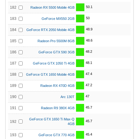
50.1
182
Radeon RX 5500 Mobile 4GB
50
183
GeForce MX550 2GB
48.9
184
GeForce RTX 2050 Mobile 4GB
48.6
185
Radeon Pro 5500M 8GB
48.2
186
GeForce GTX 590 3GB
48.1
187
GeForce GTX 1050 Ti 4GB
47.4
188
GeForce GTX 1650 Mobile 4GB
47.2
189
Radeon RX 470D 4GB
47
190
Arc 130T
45.7
191
Radeon R9 380X 4GB
GeForce GTX 1650 Ti Max-Q
45.7
192
4GB
45.4
193
GeForce GTX 770 4GB