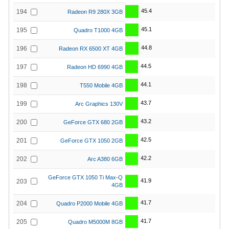
45.4
194
Radeon R9 280X 3GB
45.1
195
Quadro T1000 4GB
44.8
196
Radeon RX 6500 XT 4GB
44.5
197
Radeon HD 6990 4GB
44.1
198
T550 Mobile 4GB
43.7
199
Arc Graphics 130V
43.2
200
GeForce GTX 680 2GB
42.5
201
GeForce GTX 1050 2GB
42.2
202
Arc A380 6GB
GeForce GTX 1050 Ti Max-Q
41.9
203
4GB
41.7
204
Quadro P2000 Mobile 4GB
41.7
205
Quadro M5000M 8GB