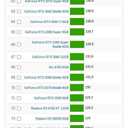
140.4
62
GeForce RTX 2070 Super 8GB
136.9
63
GeForce RTX 4060 Mobile 8GB
136.8
64
GeForce RTX 3060 Ti 8GB
134.7
65
GeForce RTX 2080 Super 8GB
GeForce RTX 2080 Super
133.9
66
Mobile 8GB
131.6
67
GeForce RTX 3060 12GB
131.5
68
Arc A750 8GB
131.3
69
GeForce RTX 2080 Mobile 8GB
130
70
GeForce RTX 5070 Mobile 8GB
129.7
71
GeForce RTX 2080 8GB
129.2
72
Radeon RX 6700 XT 12GB
129
73
Radeon RX 6800S 8GB