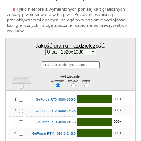
!!!
Tylko niektóre z wymienionych poniżej kart graficznych
zostały przetestowane w tej grze. Pozostałe wyniki są
przewidywaniami opartymi na ogólnym poziomie wydajności
kart graficznych i mogą znacznie różnić się od rzeczywistych
wyników.
Jakość grafiki, rozdzielczość:
wyświetlanie:
porównać
wszystkie
desktop
laptop
(
0
)
360+
1
GeForce RTX 5090 32GB
360+
2
GeForce RTX 5080 16GB
360+
3
GeForce RTX 4090 24GB
360+
4
GeForce RTX 4090 D 24GB