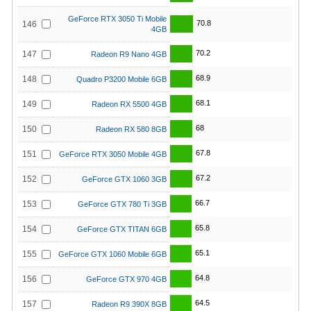
GeForce RTX 3050 Ti Mobile
70.8
146
4GB
70.2
147
Radeon R9 Nano 4GB
68.9
148
Quadro P3200 Mobile 6GB
68.1
149
Radeon RX 5500 4GB
68
150
Radeon RX 580 8GB
67.8
151
GeForce RTX 3050 Mobile 4GB
67.2
152
GeForce GTX 1060 3GB
66.7
153
GeForce GTX 780 Ti 3GB
65.8
154
GeForce GTX TITAN 6GB
65.1
155
GeForce GTX 1060 Mobile 6GB
64.8
156
GeForce GTX 970 4GB
64.5
157
Radeon R9 390X 8GB