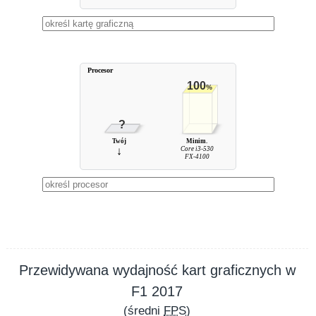
Procesor
100
%
?
Twój
Minim.
↓
Core i3-530
FX-4100
Przewidywana wydajność kart graficznych w
F1 2017
(średni
FPS
)