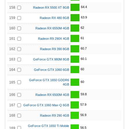
64.4
158
Radeon RX 5500 XT 8GB
63.9
159
Radeon RX 480 8GB
62
160
Radeon RX 6550M 4GB
61
161
Radeon R9 290X 4GB
60.7
162
Radeon R9 390 8GB
60.1
163
GeForce GTX 980M 8GB
60
164
GeForce GTX 1060 6GB
GeForce GTX 1650 GDDR6
60
165
4GB
59.8
166
Radeon RX 6500M 4GB
57.9
167
GeForce GTX 1060 Max-Q 6GB
56.9
168
Radeon R9 290 4GB
GeForce GTX 1650 Ti Mobile
56.5
169