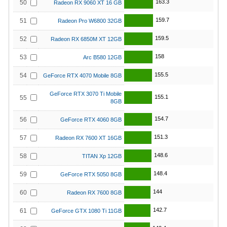
163.3
50
Radeon RX 9060 XT 16 GB
159.7
51
Radeon Pro W6800 32GB
159.5
52
Radeon RX 6850M XT 12GB
158
53
Arc B580 12GB
155.5
54
GeForce RTX 4070 Mobile 8GB
GeForce RTX 3070 Ti Mobile
155.1
55
8GB
154.7
56
GeForce RTX 4060 8GB
151.3
57
Radeon RX 7600 XT 16GB
148.6
58
TITAN Xp 12GB
148.4
59
GeForce RTX 5050 8GB
144
60
Radeon RX 7600 8GB
142.7
61
GeForce GTX 1080 Ti 11GB