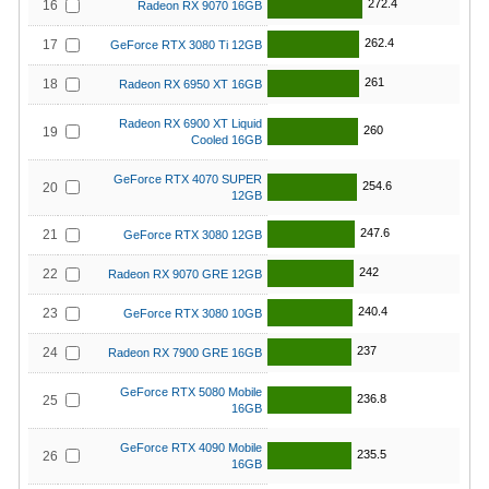
272.4
16
Radeon RX 9070 16GB
262.4
17
GeForce RTX 3080 Ti 12GB
261
18
Radeon RX 6950 XT 16GB
Radeon RX 6900 XT Liquid
260
19
Cooled 16GB
GeForce RTX 4070 SUPER
254.6
20
12GB
247.6
21
GeForce RTX 3080 12GB
242
22
Radeon RX 9070 GRE 12GB
240.4
23
GeForce RTX 3080 10GB
237
24
Radeon RX 7900 GRE 16GB
GeForce RTX 5080 Mobile
236.8
25
16GB
GeForce RTX 4090 Mobile
235.5
26
16GB