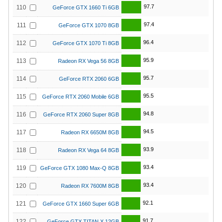
97.7
110
GeForce GTX 1660 Ti 6GB
97.4
111
GeForce GTX 1070 8GB
96.4
112
GeForce GTX 1070 Ti 8GB
95.9
113
Radeon RX Vega 56 8GB
95.7
114
GeForce RTX 2060 6GB
95.5
115
GeForce RTX 2060 Mobile 6GB
94.8
116
GeForce RTX 2060 Super 8GB
94.5
117
Radeon RX 6650M 8GB
93.9
118
Radeon RX Vega 64 8GB
93.4
119
GeForce GTX 1080 Max-Q 8GB
93.4
120
Radeon RX 7600M 8GB
92.1
121
GeForce GTX 1660 Super 6GB
91.7
122
GeForce GTX TITAN X 12GB