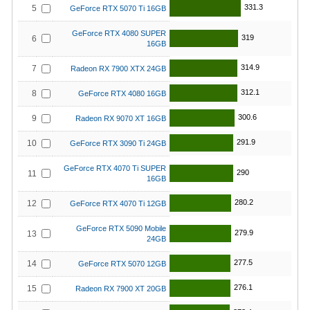
331.3
5
GeForce RTX 5070 Ti 16GB
GeForce RTX 4080 SUPER
319
6
16GB
314.9
7
Radeon RX 7900 XTX 24GB
312.1
8
GeForce RTX 4080 16GB
300.6
9
Radeon RX 9070 XT 16GB
291.9
10
GeForce RTX 3090 Ti 24GB
GeForce RTX 4070 Ti SUPER
290
11
16GB
280.2
12
GeForce RTX 4070 Ti 12GB
GeForce RTX 5090 Mobile
279.9
13
24GB
277.5
14
GeForce RTX 5070 12GB
276.1
15
Radeon RX 7900 XT 20GB