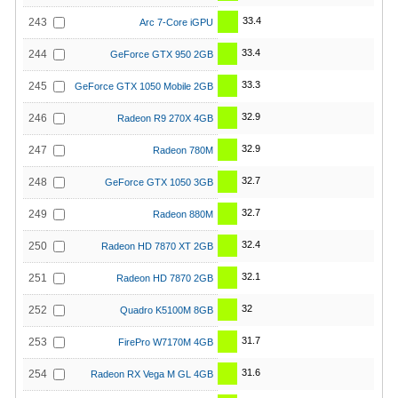
33.4
243
Arc 7-Core iGPU
33.4
244
GeForce GTX 950 2GB
33.3
245
GeForce GTX 1050 Mobile 2GB
32.9
246
Radeon R9 270X 4GB
32.9
247
Radeon 780M
32.7
248
GeForce GTX 1050 3GB
32.7
249
Radeon 880M
32.4
250
Radeon HD 7870 XT 2GB
32.1
251
Radeon HD 7870 2GB
32
252
Quadro K5100M 8GB
31.7
253
FirePro W7170M 4GB
31.6
254
Radeon RX Vega M GL 4GB