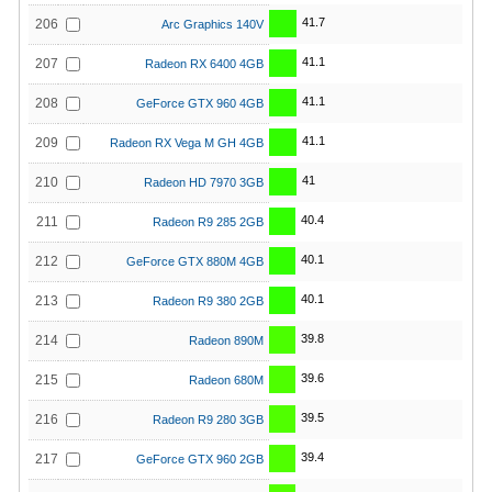
41.7
206
Arc Graphics 140V
41.1
207
Radeon RX 6400 4GB
41.1
208
GeForce GTX 960 4GB
41.1
209
Radeon RX Vega M GH 4GB
41
210
Radeon HD 7970 3GB
40.4
211
Radeon R9 285 2GB
40.1
212
GeForce GTX 880M 4GB
40.1
213
Radeon R9 380 2GB
39.8
214
Radeon 890M
39.6
215
Radeon 680M
39.5
216
Radeon R9 280 3GB
39.4
217
GeForce GTX 960 2GB