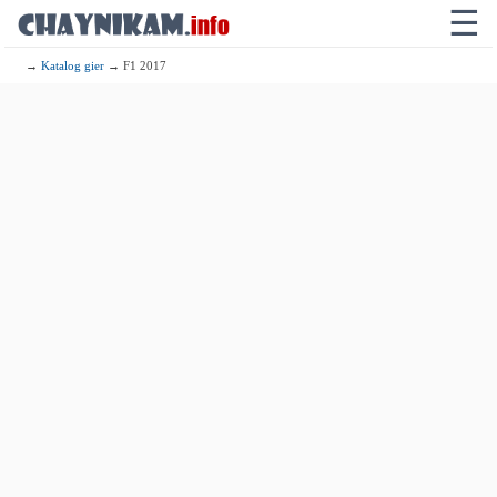
☰
→
Katalog gier
→ F1 2017