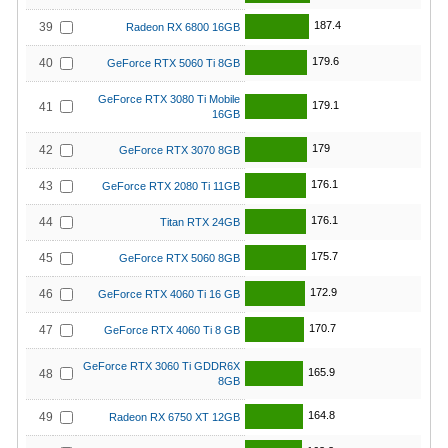
187.4
39
Radeon RX 6800 16GB
179.6
40
GeForce RTX 5060 Ti 8GB
GeForce RTX 3080 Ti Mobile
179.1
41
16GB
179
42
GeForce RTX 3070 8GB
176.1
43
GeForce RTX 2080 Ti 11GB
176.1
44
Titan RTX 24GB
175.7
45
GeForce RTX 5060 8GB
172.9
46
GeForce RTX 4060 Ti 16 GB
170.7
47
GeForce RTX 4060 Ti 8 GB
GeForce RTX 3060 Ti GDDR6X
165.9
48
8GB
164.8
49
Radeon RX 6750 XT 12GB