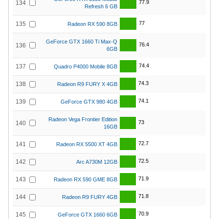
77.9
134
Refresh 6 GB
77
135
Radeon RX 590 8GB
GeForce GTX 1660 Ti Max-Q
76.4
136
6GB
74.4
137
Quadro P4000 Mobile 8GB
74.3
138
Radeon R9 FURY X 4GB
74.1
139
GeForce GTX 980 4GB
Radeon Vega Frontier Edition
73
140
16GB
72.7
141
Radeon RX 5500 XT 4GB
72.5
142
Arc A730M 12GB
71.9
143
Radeon RX 590 GME 8GB
71.8
144
Radeon R9 FURY 4GB
70.9
145
GeForce GTX 1660 6GB