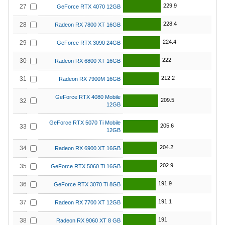
229.9
27
GeForce RTX 4070 12GB
228.4
28
Radeon RX 7800 XT 16GB
224.4
29
GeForce RTX 3090 24GB
222
30
Radeon RX 6800 XT 16GB
212.2
31
Radeon RX 7900M 16GB
GeForce RTX 4080 Mobile
209.5
32
12GB
GeForce RTX 5070 Ti Mobile
205.6
33
12GB
204.2
34
Radeon RX 6900 XT 16GB
202.9
35
GeForce RTX 5060 Ti 16GB
191.9
36
GeForce RTX 3070 Ti 8GB
191.1
37
Radeon RX 7700 XT 12GB
191
38
Radeon RX 9060 XT 8 GB