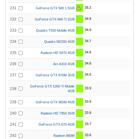
35.2
231
GeForce GTX 580 1.5GB
34.9
232
GeForce GTX 660 Ti 2GB
34.9
233
Quadro T500 Mobile 4GB
34.7
234
Quadro M2200 4GB
34.6
235
Radeon HD 5970 4GB
34.6
236
Arc A310 4GB
34.5
237
GeForce GTX 870M 3GB
GeForce GTX 1050 Ti Mobile
33.9
238
4GB
33.9
239
GeForce GTX 965M 4GB
33.9
240
Radeon HD 7950 3GB
33.7
241
GeForce GTX 670 4GB
33.6
242
Radeon 860M