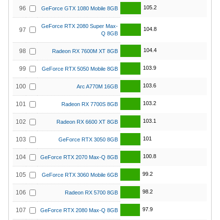
105.2
96
GeForce GTX 1080 Mobile 8GB
GeForce RTX 2080 Super Max-
104.8
97
Q 8GB
104.4
98
Radeon RX 7600M XT 8GB
103.9
99
GeForce RTX 5050 Mobile 8GB
103.6
100
Arc A770M 16GB
103.2
101
Radeon RX 7700S 8GB
103.1
102
Radeon RX 6600 XT 8GB
101
103
GeForce RTX 3050 8GB
100.8
104
GeForce RTX 2070 Max-Q 8GB
99.2
105
GeForce RTX 3060 Mobile 6GB
98.2
106
Radeon RX 5700 8GB
97.9
107
GeForce RTX 2080 Max-Q 8GB