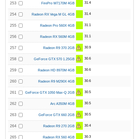
31.4
253
FirePro W7170M 4GB
31.4
254
Radeon RX Vega M GL 4GB
31.1
255
Radeon Pro 560X 4GB
31.1
256
Radeon RX 560M 4GB
30.9
257
Radeon R9 370 2GB
30.6
258
GeForce GTX 570 1.25GB
30.6
259
Radeon HD 8970M 4GB
30.6
260
Radeon R9 M290X 4GB
30.5
261
GeForce GTX 1050 Max-Q 2GB
30.5
262
Arc A350M 4GB
30.5
263
GeForce GTX 660 2GB
30.4
264
Radeon R9 270 2GB
30.3
265
Radeon RX 560 4GB