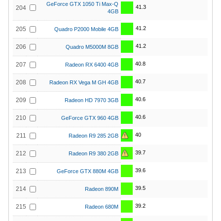
GeForce GTX 1050 Ti Max-Q
41.3
204
4GB
41.2
205
Quadro P2000 Mobile 4GB
41.2
206
Quadro M5000M 8GB
40.8
207
Radeon RX 6400 4GB
40.7
208
Radeon RX Vega M GH 4GB
40.6
209
Radeon HD 7970 3GB
40.6
210
GeForce GTX 960 4GB
40
211
Radeon R9 285 2GB
39.7
212
Radeon R9 380 2GB
39.6
213
GeForce GTX 880M 4GB
39.5
214
Radeon 890M
39.2
215
Radeon 680M