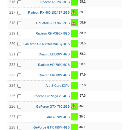
39.1
216
Radeon R9 280 3GB
39
217
Radeon RX 460 1024SP 2GB
38.9
218
GeForce GTX 960 2GB
38.9
219
Radeon R9 M395X 8GB
38.5
220
GeForce GTX 1650 Max-Q 4GB
38.2
221
Quadro M3000M 4GB
38.1
222
Radeon HD 7990 6GB
37.9
223
Quadro M4000M 4GB
37.8
224
Arc 8-Core iGPU
37.3
225
Radeon Pro Vega 20 4GB
36.9
226
GeForce GTX 760 2GB
36.5
227
Arc A370M 4GB
36.4
228
GeForce GTX 780M 4GB