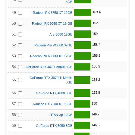
8GB
163.4
49
Radeon RX 6750 XT 12GB
162
50
Radeon RX 9060 XT 16 GB
159
51
Arc B580 12GB
158.4
52
Radeon Pro W6800 32GB
158.2
53
Radeon RX 6850M XT 12GB
153.5
54
GeForce RTX 4070 Mobile 8GB
GeForce RTX 3070 Ti Mobile
153.2
55
8GB
152.8
56
GeForce RTX 4060 8GB
150
57
Radeon RX 7600 XT 16GB
146.7
58
TITAN Xp 12GB
146.5
59
GeForce RTX 5050 8GB