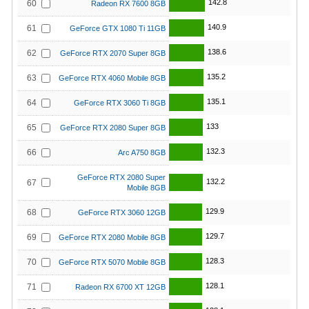
142.8
60
Radeon RX 7600 8GB
140.9
61
GeForce GTX 1080 Ti 11GB
138.6
62
GeForce RTX 2070 Super 8GB
135.2
63
GeForce RTX 4060 Mobile 8GB
135.1
64
GeForce RTX 3060 Ti 8GB
133
65
GeForce RTX 2080 Super 8GB
132.3
66
Arc A750 8GB
GeForce RTX 2080 Super
132.2
67
Mobile 8GB
129.9
68
GeForce RTX 3060 12GB
129.7
69
GeForce RTX 2080 Mobile 8GB
128.3
70
GeForce RTX 5070 Mobile 8GB
128.1
71
Radeon RX 6700 XT 12GB