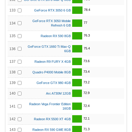
78.4
133
GeForce RTX 3050 6 GB
GeForce RTX 3050 Mobile
77
134
Refresh 6 GB
76.3
135
Radeon RX 590 8GB
GeForce GTX 1660 Ti Max-Q
75.4
136
6GB
73.6
137
Radeon R9 FURY X 4GB
73.4
138
Quadro P4000 Mobile 8GB
73.2
139
GeForce GTX 980 4GB
72.9
140
Arc A730M 12GB
Radeon Vega Frontier Edition
72.4
141
16GB
72.1
142
Radeon RX 5500 XT 4GB
71.3
143
Radeon RX 590 GME 8GB