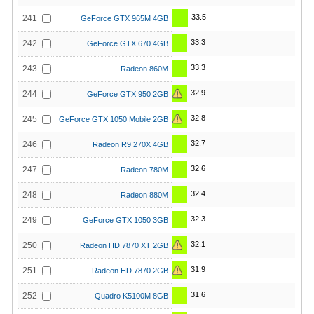
33.5
241
GeForce GTX 965M 4GB
33.3
242
GeForce GTX 670 4GB
33.3
243
Radeon 860M
32.9
244
GeForce GTX 950 2GB
32.8
245
GeForce GTX 1050 Mobile 2GB
32.7
246
Radeon R9 270X 4GB
32.6
247
Radeon 780M
32.4
248
Radeon 880M
32.3
249
GeForce GTX 1050 3GB
32.1
250
Radeon HD 7870 XT 2GB
31.9
251
Radeon HD 7870 2GB
31.6
252
Quadro K5100M 8GB