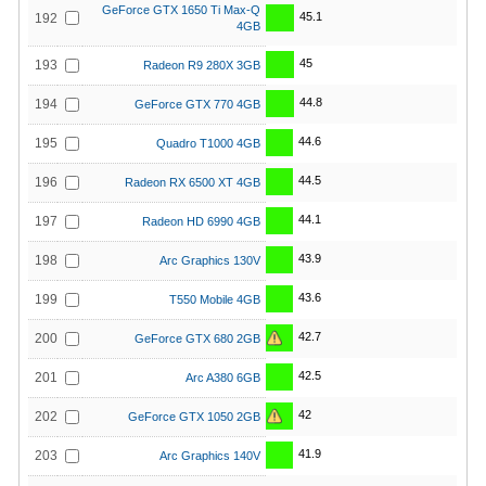
GeForce GTX 1650 Ti Max-Q
45.1
192
4GB
45
193
Radeon R9 280X 3GB
44.8
194
GeForce GTX 770 4GB
44.6
195
Quadro T1000 4GB
44.5
196
Radeon RX 6500 XT 4GB
44.1
197
Radeon HD 6990 4GB
43.9
198
Arc Graphics 130V
43.6
199
T550 Mobile 4GB
42.7
200
GeForce GTX 680 2GB
42.5
201
Arc A380 6GB
42
202
GeForce GTX 1050 2GB
41.9
203
Arc Graphics 140V