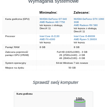
Wymagania systemowe
Minimalne:
Zalecane:
Karta graficzna (GPU)
NVIDIA GeForce GT 640
NVIDIA GeForce GTX 1060
AMD Radeon HD 7750
3GB
lub lepsza z obsługą
AMD Radeon RX 580
DirectX 11
lub lepsza z obsługą
DirectX 11
Procesor
Intel Core i3-2130
Intel Core i5-8600K
AMD FX-4300
AMD Ryzen 5 2600X
lub lepszy
lub lepszy
Pamięć RAM
8 GB
8 GB
Zalecana pojemność
Full HD (1920x1080) - 3 GB
pamięci GPU (VRAM)
2K (2560x1440) - 4 GB
4K (3840x2160) - 6 GB
System operacyjny
64-bit Windows 7 lub nowsze
Miejsce na dysku
50 GB
Sprawdź swój komputer
Karta graficzna
100
%