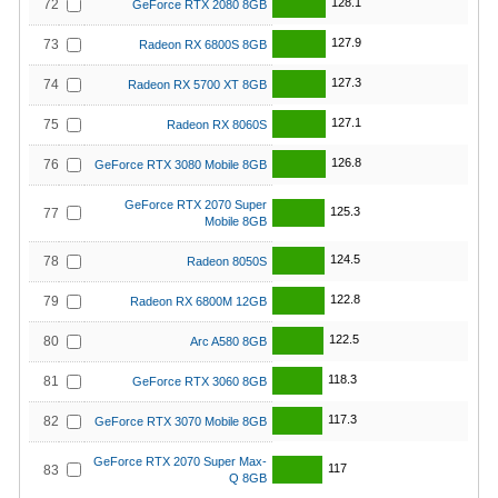
128.1
72
GeForce RTX 2080 8GB
127.9
73
Radeon RX 6800S 8GB
127.3
74
Radeon RX 5700 XT 8GB
127.1
75
Radeon RX 8060S
126.8
76
GeForce RTX 3080 Mobile 8GB
GeForce RTX 2070 Super
125.3
77
Mobile 8GB
124.5
78
Radeon 8050S
122.8
79
Radeon RX 6800M 12GB
122.5
80
Arc A580 8GB
118.3
81
GeForce RTX 3060 8GB
117.3
82
GeForce RTX 3070 Mobile 8GB
GeForce RTX 2070 Super Max-
117
83
Q 8GB