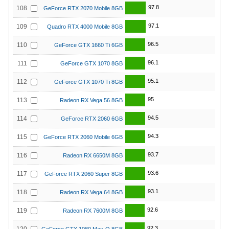
97.8
108
GeForce RTX 2070 Mobile 8GB
97.1
109
Quadro RTX 4000 Mobile 8GB
96.5
110
GeForce GTX 1660 Ti 6GB
96.1
111
GeForce GTX 1070 8GB
95.1
112
GeForce GTX 1070 Ti 8GB
95
113
Radeon RX Vega 56 8GB
94.5
114
GeForce RTX 2060 6GB
94.3
115
GeForce RTX 2060 Mobile 6GB
93.7
116
Radeon RX 6650M 8GB
93.6
117
GeForce RTX 2060 Super 8GB
93.1
118
Radeon RX Vega 64 8GB
92.6
119
Radeon RX 7600M 8GB
92.3