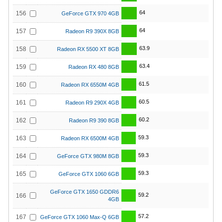
64
156
GeForce GTX 970 4GB
64
157
Radeon R9 390X 8GB
63.9
158
Radeon RX 5500 XT 8GB
63.4
159
Radeon RX 480 8GB
61.5
160
Radeon RX 6550M 4GB
60.5
161
Radeon R9 290X 4GB
60.2
162
Radeon R9 390 8GB
59.3
163
Radeon RX 6500M 4GB
59.3
164
GeForce GTX 980M 8GB
59.3
165
GeForce GTX 1060 6GB
GeForce GTX 1650 GDDR6
59.2
166
4GB
57.2
167
GeForce GTX 1060 Max-Q 6GB