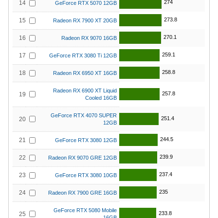
274
14
GeForce RTX 5070 12GB
273.8
15
Radeon RX 7900 XT 20GB
270.1
16
Radeon RX 9070 16GB
259.1
17
GeForce RTX 3080 Ti 12GB
258.8
18
Radeon RX 6950 XT 16GB
Radeon RX 6900 XT Liquid
257.8
19
Cooled 16GB
GeForce RTX 4070 SUPER
251.4
20
12GB
244.5
21
GeForce RTX 3080 12GB
239.9
22
Radeon RX 9070 GRE 12GB
237.4
23
GeForce RTX 3080 10GB
235
24
Radeon RX 7900 GRE 16GB
GeForce RTX 5080 Mobile
233.8
25
16GB