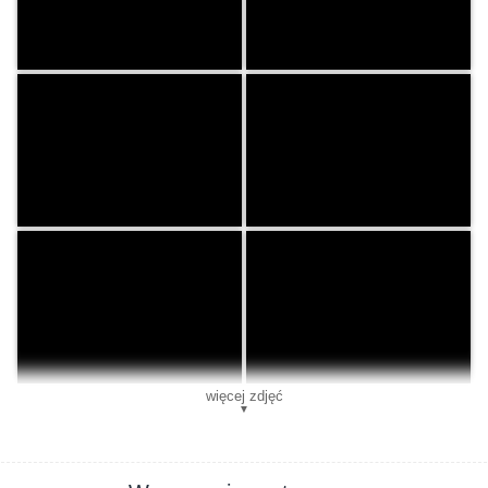
więcej zdjęć
▼