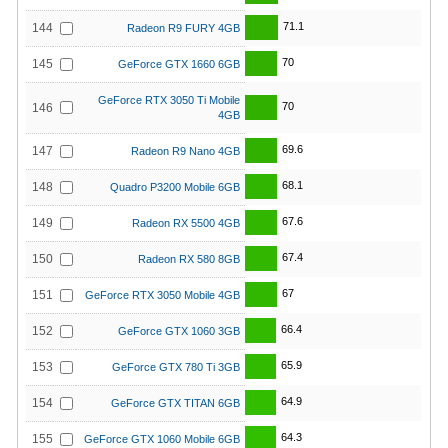
71.1
144
Radeon R9 FURY 4GB
70
145
GeForce GTX 1660 6GB
GeForce RTX 3050 Ti Mobile
70
146
4GB
69.6
147
Radeon R9 Nano 4GB
68.1
148
Quadro P3200 Mobile 6GB
67.6
149
Radeon RX 5500 4GB
67.4
150
Radeon RX 580 8GB
67
151
GeForce RTX 3050 Mobile 4GB
66.4
152
GeForce GTX 1060 3GB
65.9
153
GeForce GTX 780 Ti 3GB
64.9
154
GeForce GTX TITAN 6GB
64.3
155
GeForce GTX 1060 Mobile 6GB