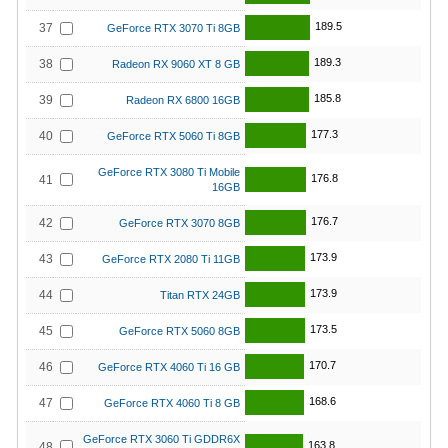
189.5
37
GeForce RTX 3070 Ti 8GB
189.3
38
Radeon RX 9060 XT 8 GB
185.8
39
Radeon RX 6800 16GB
177.3
40
GeForce RTX 5060 Ti 8GB
GeForce RTX 3080 Ti Mobile
176.8
41
16GB
176.7
42
GeForce RTX 3070 8GB
173.9
43
GeForce RTX 2080 Ti 11GB
173.9
44
Titan RTX 24GB
173.5
45
GeForce RTX 5060 8GB
170.7
46
GeForce RTX 4060 Ti 16 GB
168.6
47
GeForce RTX 4060 Ti 8 GB
GeForce RTX 3060 Ti GDDR6X
163.8
48