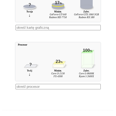
17
%
?
Twoja
Minim.
Zalec.
↓
GeForce GT 640
GeForce GTX 1060 3GB
Radeon HD 7750
Radeon RX 580
Procesor
100
%
23
%
?
Twój
Minim.
Zalec.
↓
Core i3-2130
Core i5-8600K
FX-4300
Ryzen 5 2600X