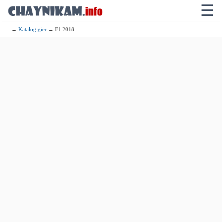
☰
→
Katalog gier
→ F1 2018