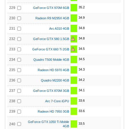
35.2
229
GeForce GTX 970M 6GB
34.9
230
Radeon R9 M295X 4GB
34.8
231
Arc A310 4GB
34.8
232
GeForce GTX 580 1.5GB
34.5
233
GeForce GTX 660 Ti 2GB
34.5
234
Quadro T500 Mobile 4GB
34.3
235
Radeon HD 5970 4GB
34.2
236
Quadro M2200 4GB
34.1
237
GeForce GTX 870M 3GB
33.6
238
Arc 7-Core iGPU
33.6
239
Radeon HD 7950 3GB
GeForce GTX 1050 Ti Mobile
33.5
240
4GB