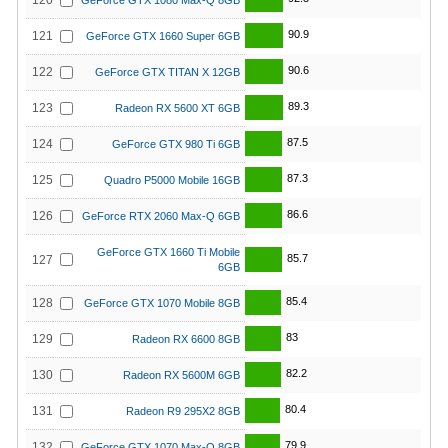
120
GeForce GTX 1080 Max-Q 8GB
90.9
121
GeForce GTX 1660 Super 6GB
90.6
122
GeForce GTX TITAN X 12GB
89.3
123
Radeon RX 5600 XT 6GB
87.5
124
GeForce GTX 980 Ti 6GB
87.3
125
Quadro P5000 Mobile 16GB
86.6
126
GeForce RTX 2060 Max-Q 6GB
GeForce GTX 1660 Ti Mobile
85.7
127
6GB
85.4
128
GeForce GTX 1070 Mobile 8GB
83
129
Radeon RX 6600 8GB
82.2
130
Radeon RX 5600M 6GB
80.4
131
Radeon R9 295X2 8GB
79.9
132
GeForce GTX 1070 Max-Q 8GB