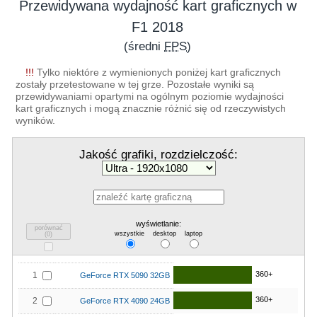
Przewidywana wydajność kart graficznych w
F1 2018
(średni
FPS
)
!!!
Tylko niektóre z wymienionych poniżej kart graficznych
zostały przetestowane w tej grze. Pozostałe wyniki są
przewidywaniami opartymi na ogólnym poziomie wydajności
kart graficznych i mogą znacznie różnić się od rzeczywistych
wyników.
Jakość grafiki, rozdzielczość:
wyświetlanie:
porównać
wszystkie
desktop
laptop
(
0
)
360+
1
GeForce RTX 5090 32GB
360+
2
GeForce RTX 4090 24GB