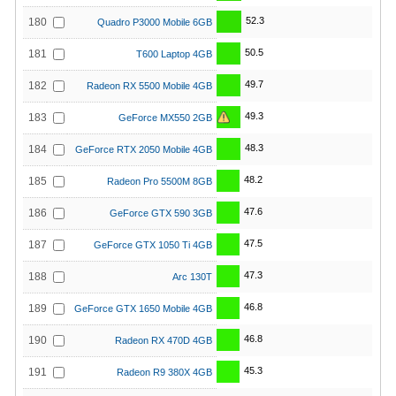
52.3
180
Quadro P3000 Mobile 6GB
50.5
181
T600 Laptop 4GB
49.7
182
Radeon RX 5500 Mobile 4GB
49.3
183
GeForce MX550 2GB
48.3
184
GeForce RTX 2050 Mobile 4GB
48.2
185
Radeon Pro 5500M 8GB
47.6
186
GeForce GTX 590 3GB
47.5
187
GeForce GTX 1050 Ti 4GB
47.3
188
Arc 130T
46.8
189
GeForce GTX 1650 Mobile 4GB
46.8
190
Radeon RX 470D 4GB
45.3
191
Radeon R9 380X 4GB