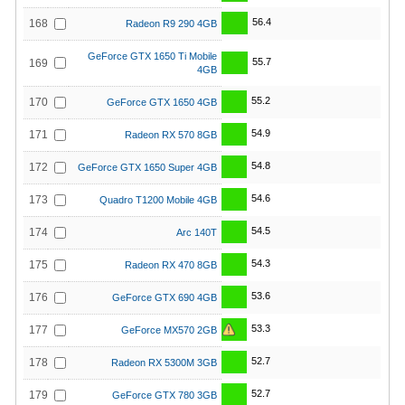
56.4
168
Radeon R9 290 4GB
GeForce GTX 1650 Ti Mobile
55.7
169
4GB
55.2
170
GeForce GTX 1650 4GB
54.9
171
Radeon RX 570 8GB
54.8
172
GeForce GTX 1650 Super 4GB
54.6
173
Quadro T1200 Mobile 4GB
54.5
174
Arc 140T
54.3
175
Radeon RX 470 8GB
53.6
176
GeForce GTX 690 4GB
53.3
177
GeForce MX570 2GB
52.7
178
Radeon RX 5300M 3GB
52.7
179
GeForce GTX 780 3GB