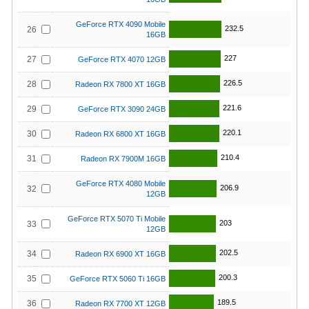
GeForce RTX 4090 Mobile
232.5
26
16GB
227
27
GeForce RTX 4070 12GB
226.5
28
Radeon RX 7800 XT 16GB
221.6
29
GeForce RTX 3090 24GB
220.1
30
Radeon RX 6800 XT 16GB
210.4
31
Radeon RX 7900M 16GB
GeForce RTX 4080 Mobile
206.9
32
12GB
GeForce RTX 5070 Ti Mobile
203
33
12GB
202.5
34
Radeon RX 6900 XT 16GB
200.3
35
GeForce RTX 5060 Ti 16GB
189.5
36
Radeon RX 7700 XT 12GB