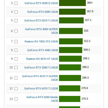
360+
3
GeForce RTX 4090 D 24GB
357.9
4
GeForce RTX 5080 16GB
327.1
5
GeForce RTX 5070 Ti 16GB
GeForce RTX 4080 SUPER
315
6
16GB
312.2
7
Radeon RX 7900 XTX 24GB
308.1
8
GeForce RTX 4080 16GB
298.1
9
Radeon RX 9070 XT 16GB
288.2
10
GeForce RTX 3090 Ti 24GB
GeForce RTX 4070 Ti SUPER
286.3
11
16GB
276.6
12
GeForce RTX 4070 Ti 12GB
GeForce RTX 5090 Mobile
276.3
13
24GB