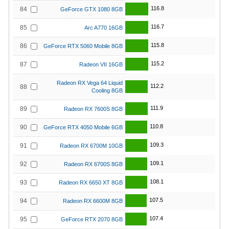
116.8
84
GeForce GTX 1080 8GB
116.7
85
Arc A770 16GB
115.8
86
GeForce RTX 5060 Mobile 8GB
115.2
87
Radeon VII 16GB
Radeon RX Vega 64 Liquid
112.2
88
Cooling 8GB
111.9
89
Radeon RX 7600S 8GB
110.8
90
GeForce RTX 4050 Mobile 6GB
109.3
91
Radeon RX 6700M 10GB
109.1
92
Radeon RX 6700S 8GB
108.1
93
Radeon RX 6650 XT 8GB
107.5
94
Radeon RX 6600M 8GB
107.4
95
GeForce RTX 2070 8GB