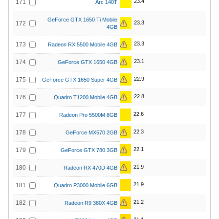
23.4
171
Arc 140T
GeForce GTX 1650 Ti Mobile
23.3
172
4GB
23.3
173
Radeon RX 5500 Mobile 4GB
23.1
174
GeForce GTX 1650 4GB
22.9
175
GeForce GTX 1650 Super 4GB
22.8
176
Quadro T1200 Mobile 4GB
22.6
177
Radeon Pro 5500M 8GB
22.3
178
GeForce MX570 2GB
22.1
179
GeForce GTX 780 3GB
21.9
180
Radeon RX 470D 4GB
21.9
181
Quadro P3000 Mobile 6GB
21.2
182
Radeon R9 380X 4GB