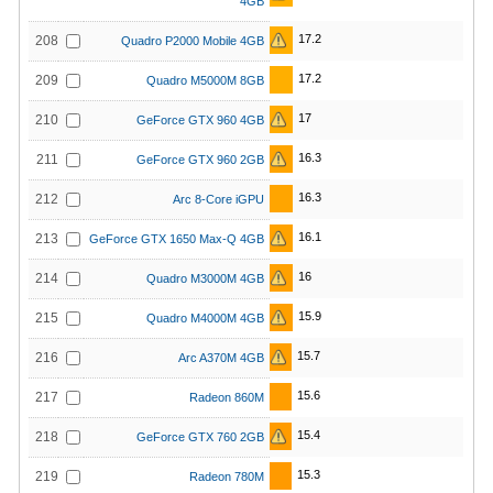
4GB
17.2
208
Quadro P2000 Mobile 4GB
17.2
209
Quadro M5000M 8GB
17
210
GeForce GTX 960 4GB
16.3
211
GeForce GTX 960 2GB
16.3
212
Arc 8-Core iGPU
16.1
213
GeForce GTX 1650 Max-Q 4GB
16
214
Quadro M3000M 4GB
15.9
215
Quadro M4000M 4GB
15.7
216
Arc A370M 4GB
15.6
217
Radeon 860M
15.4
218
GeForce GTX 760 2GB
15.3
219
Radeon 780M