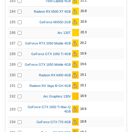
21.1
183
T600 Laptop 4GB
20.8
184
Radeon RX 6500 XT 4GB
20.6
185
GeForce MX550 2GB
20.3
186
Arc 130T
20.2
187
GeForce RTX 2050 Mobile 4GB
19.9
188
GeForce GTX 1050 Ti 4GB
19.6
189
GeForce GTX 1650 Mobile 4GB
19.1
190
Radeon RX 6400 4GB
19.1
191
Radeon RX Vega M GH 4GB
18.9
192
Arc Graphics 130V
GeForce GTX 1650 Ti Max-Q
18.9
193
4GB
18.8
194
GeForce GTX 770 4GB