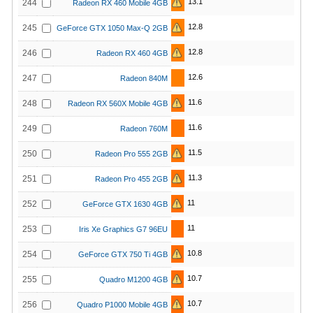
13.1
244
Radeon RX 460 Mobile 4GB
12.8
245
GeForce GTX 1050 Max-Q 2GB
12.8
246
Radeon RX 460 4GB
12.6
247
Radeon 840M
11.6
248
Radeon RX 560X Mobile 4GB
11.6
249
Radeon 760M
11.5
250
Radeon Pro 555 2GB
11.3
251
Radeon Pro 455 2GB
11
252
GeForce GTX 1630 4GB
11
253
Iris Xe Graphics G7 96EU
10.8
254
GeForce GTX 750 Ti 4GB
10.7
255
Quadro M1200 4GB
10.7
256
Quadro P1000 Mobile 4GB