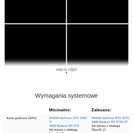
więcej zdjęć
▼
Wymagania systemowe
Minimalne:
Zalecane:
Karta graficzna (GPU)
NVIDIA GeForce GTX 1050
NVIDIA GeForce RTX 2070
Ti
AMD Radeon RX 5700 XT
AMD Radeon RX 470
lub lepsza z obsługą
lub lepsza z obsługą
DirectX 12