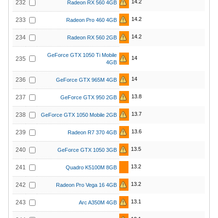
14.2
232
Radeon RX 560 4GB
14.2
233
Radeon Pro 460 4GB
14.2
234
Radeon RX 560 2GB
GeForce GTX 1050 Ti Mobile
14
235
4GB
14
236
GeForce GTX 965M 4GB
13.8
237
GeForce GTX 950 2GB
13.7
238
GeForce GTX 1050 Mobile 2GB
13.6
239
Radeon R7 370 4GB
13.5
240
GeForce GTX 1050 3GB
13.2
241
Quadro K5100M 8GB
13.2
242
Radeon Pro Vega 16 4GB
13.1
243
Arc A350M 4GB