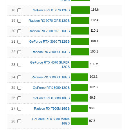
114.6
18
GeForce RTX 5070 12GB
112.4
19
Radeon RX 9070 GRE 12GB
110.1
20
Radeon RX 7900 GRE 16GB
108.4
21
GeForce RTX 3080 Ti 12GB
106.1
22
Radeon RX 7800 XT 16GB
GeForce RTX 4070 SUPER
105.2
23
12GB
103.1
24
Radeon RX 6800 XT 16GB
102.3
25
GeForce RTX 3080 12GB
99.3
26
GeForce RTX 3080 10GB
98.6
27
Radeon RX 7900M 16GB
GeForce RTX 5080 Mobile
97.8
28
16GB