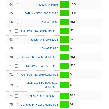
59.5
64
Radeon RX 8060S
58.9
65
GeForce GTX 1080 Ti 11GB
58.3
66
Radeon 8050S
58
67
GeForce RTX 2070 Super 8GB
57.5
68
Radeon RX 6800M 12GB
56.9
69
Arc A750 8GB
56.6
70
GeForce RTX 4060 Mobile 8GB
56.5
71
GeForce RTX 3060 Ti 8GB
55.6
72
GeForce RTX 2080 Super 8GB
GeForce RTX 2080 Super
55.3
73
Mobile 8GB
54.4
74
GeForce RTX 3060 12GB
54.3
75
GeForce RTX 2080 Mobile 8GB