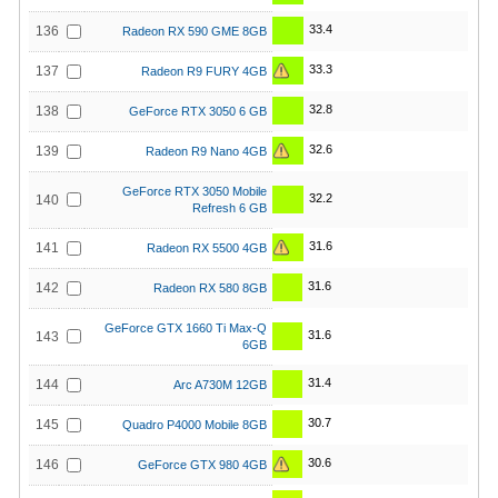
33.4
136
Radeon RX 590 GME 8GB
33.3
137
Radeon R9 FURY 4GB
32.8
138
GeForce RTX 3050 6 GB
32.6
139
Radeon R9 Nano 4GB
GeForce RTX 3050 Mobile
32.2
140
Refresh 6 GB
31.6
141
Radeon RX 5500 4GB
31.6
142
Radeon RX 580 8GB
GeForce GTX 1660 Ti Max-Q
31.6
143
6GB
31.4
144
Arc A730M 12GB
30.7
145
Quadro P4000 Mobile 8GB
30.6
146
GeForce GTX 980 4GB