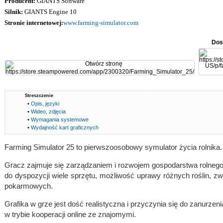
Producent:
GIANTS Software
Silnik:
GIANTS Engine 10
Stronie internetowej:
www.farming-simulator.com
Dos
Streszczenie
•
Opis, języki
•
Wideo, zdjęcia
•
Wymagania systemowe
•
Wydajność kart graficznych
Farming Simulator 25 to pierwszoosobowy symulator życia rolnika.
Gracz zajmuje się zarządzaniem i rozwojem gospodarstwa rolnego
do dyspozycji wiele sprzętu, możliwość uprawy różnych roślin, z
pokarmowych.
Grafika w grze jest dość realistyczna i przyczynia się do zanurzen
w trybie kooperacji online ze znajomymi.