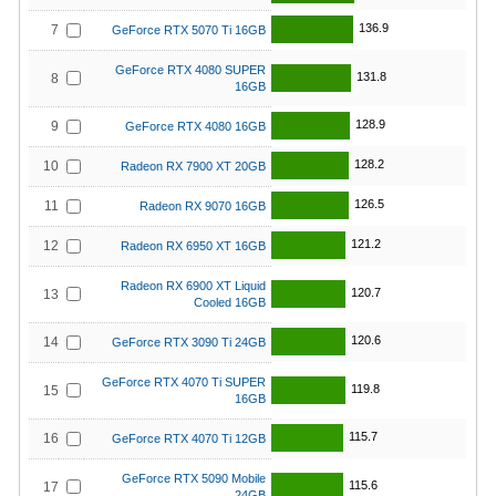
136.9
7
GeForce RTX 5070 Ti 16GB
GeForce RTX 4080 SUPER
131.8
8
16GB
128.9
9
GeForce RTX 4080 16GB
128.2
10
Radeon RX 7900 XT 20GB
126.5
11
Radeon RX 9070 16GB
121.2
12
Radeon RX 6950 XT 16GB
Radeon RX 6900 XT Liquid
120.7
13
Cooled 16GB
120.6
14
GeForce RTX 3090 Ti 24GB
GeForce RTX 4070 Ti SUPER
119.8
15
16GB
115.7
16
GeForce RTX 4070 Ti 12GB
GeForce RTX 5090 Mobile
115.6
17
24GB