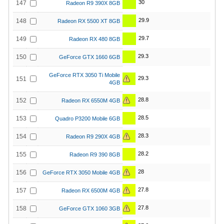
30
147
Radeon R9 390X 8GB
29.9
148
Radeon RX 5500 XT 8GB
29.7
149
Radeon RX 480 8GB
29.3
150
GeForce GTX 1660 6GB
GeForce RTX 3050 Ti Mobile
29.3
151
4GB
28.8
152
Radeon RX 6550M 4GB
28.5
153
Quadro P3200 Mobile 6GB
28.3
154
Radeon R9 290X 4GB
28.2
155
Radeon R9 390 8GB
28
156
GeForce RTX 3050 Mobile 4GB
27.8
157
Radeon RX 6500M 4GB
27.8
158
GeForce GTX 1060 3GB