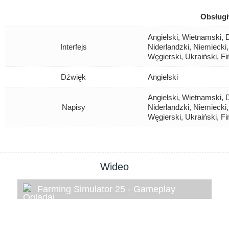
Obsługi
Angielski, Wietnamski, D
Interfejs
Niderlandzki, Niemiecki,
Węgierski, Ukraiński, F
Dźwięk
Angielski
Angielski, Wietnamski, D
Napisy
Niderlandzki, Niemiecki,
Węgierski, Ukraiński, F
Wideo
Farming Simulator 25 - Gameplay