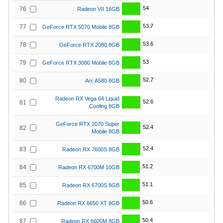
54
76
Radeon VII 16GB
53.7
77
GeForce RTX 5070 Mobile 8GB
53.6
78
GeForce RTX 2080 8GB
53
79
GeForce RTX 3080 Mobile 8GB
52.7
80
Arc A580 8GB
Radeon RX Vega 64 Liquid
52.6
81
Cooling 8GB
GeForce RTX 2070 Super
52.4
82
Mobile 8GB
52.4
83
Radeon RX 7600S 8GB
51.2
84
Radeon RX 6700M 10GB
51.1
85
Radeon RX 6700S 8GB
50.6
86
Radeon RX 6650 XT 8GB
50.4
87
Radeon RX 6600M 8GB