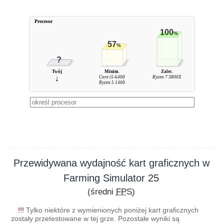
Procesor
100
%
57
%
?
Twój
Minim.
Zalec.
↓
Core i5-6400
Ryzen 7 3800X
Ryzen 5 1400
Przewidywana wydajność kart graficznych w
Farming Simulator 25
(średni
FPS
)
!!!
Tylko niektóre z wymienionych poniżej kart graficznych
zostały przetestowane w tej grze. Pozostałe wyniki są