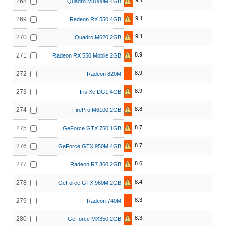
9.1
268
Quadro M1000M 4GB
9.1
269
Radeon RX 550 4GB
9.1
270
Quadro M620 2GB
8.9
271
Radeon RX 550 Mobile 2GB
8.9
272
Radeon 820M
8.9
273
Iris Xe DG1 4GB
8.8
274
FirePro M6100 2GB
8.7
275
GeForce GTX 750 1GB
8.7
276
GeForce GTX 950M 4GB
8.6
277
Radeon R7 360 2GB
8.4
278
GeForce GTX 960M 2GB
8.3
279
Radeon 740M
8.3
280
GeForce MX350 2GB