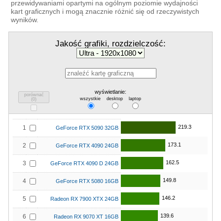
przewidywaniami opartymi na ogólnym poziomie wydajności
kart graficznych i mogą znacznie różnić się od rzeczywistych
wyników.
Jakość grafiki, rozdzielczość:
wyświetlanie:
porównać
wszystkie
desktop
laptop
(
0
)
219.3
1
GeForce RTX 5090 32GB
173.1
2
GeForce RTX 4090 24GB
162.5
3
GeForce RTX 4090 D 24GB
149.8
4
GeForce RTX 5080 16GB
146.2
5
Radeon RX 7900 XTX 24GB
139.6
6
Radeon RX 9070 XT 16GB