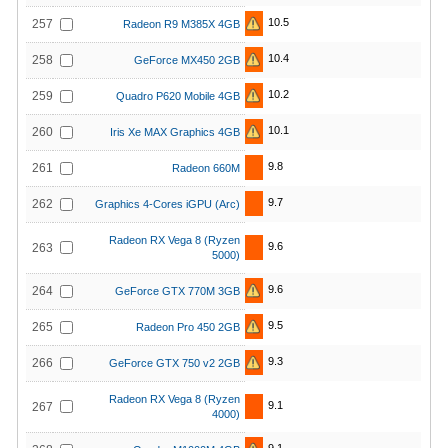
10.5
257
Radeon R9 M385X 4GB
10.4
258
GeForce MX450 2GB
10.2
259
Quadro P620 Mobile 4GB
10.1
260
Iris Xe MAX Graphics 4GB
9.8
261
Radeon 660M
9.7
262
Graphics 4-Cores iGPU (Arc)
Radeon RX Vega 8 (Ryzen
9.6
263
5000)
9.6
264
GeForce GTX 770M 3GB
9.5
265
Radeon Pro 450 2GB
9.3
266
GeForce GTX 750 v2 2GB
Radeon RX Vega 8 (Ryzen
9.1
267
4000)