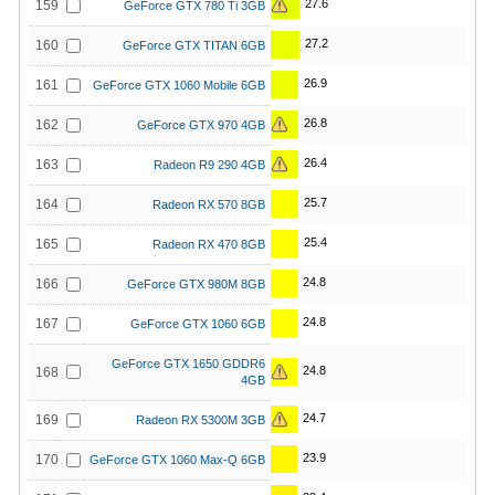
27.6
159
GeForce GTX 780 Ti 3GB
27.2
160
GeForce GTX TITAN 6GB
26.9
161
GeForce GTX 1060 Mobile 6GB
26.8
162
GeForce GTX 970 4GB
26.4
163
Radeon R9 290 4GB
25.7
164
Radeon RX 570 8GB
25.4
165
Radeon RX 470 8GB
24.8
166
GeForce GTX 980M 8GB
24.8
167
GeForce GTX 1060 6GB
GeForce GTX 1650 GDDR6
24.8
168
4GB
24.7
169
Radeon RX 5300M 3GB
23.9
170
GeForce GTX 1060 Max-Q 6GB