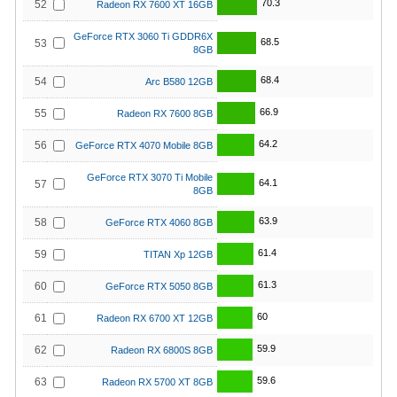
70.3
52
Radeon RX 7600 XT 16GB
GeForce RTX 3060 Ti GDDR6X
68.5
53
8GB
68.4
54
Arc B580 12GB
66.9
55
Radeon RX 7600 8GB
64.2
56
GeForce RTX 4070 Mobile 8GB
GeForce RTX 3070 Ti Mobile
64.1
57
8GB
63.9
58
GeForce RTX 4060 8GB
61.4
59
TITAN Xp 12GB
61.3
60
GeForce RTX 5050 8GB
60
61
Radeon RX 6700 XT 12GB
59.9
62
Radeon RX 6800S 8GB
59.6
63
Radeon RX 5700 XT 8GB