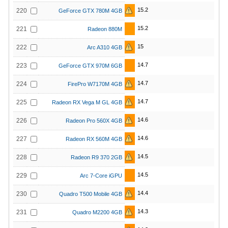
15.2
220
GeForce GTX 780M 4GB
15.2
221
Radeon 880M
15
222
Arc A310 4GB
14.7
223
GeForce GTX 970M 6GB
14.7
224
FirePro W7170M 4GB
14.7
225
Radeon RX Vega M GL 4GB
14.6
226
Radeon Pro 560X 4GB
14.6
227
Radeon RX 560M 4GB
14.5
228
Radeon R9 370 2GB
14.5
229
Arc 7-Core iGPU
14.4
230
Quadro T500 Mobile 4GB
14.3
231
Quadro M2200 4GB