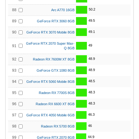
50.2
88
Arc A770 16GB
49.5
89
GeForce RTX 3060 8GB
49.1
90
GeForce RTX 3070 Mobile 8GB
GeForce RTX 2070 Super Max-
49
91
Q 8GB
48.9
92
Radeon RX 7600M XT 8GB
48.9
93
GeForce GTX 1080 8GB
48.5
94
GeForce RTX 5060 Mobile 8GB
48.3
95
Radeon RX 7700S 8GB
48.3
96
Radeon RX 6600 XT 8GB
46.3
97
GeForce RTX 4050 Mobile 6GB
46
98
Radeon RX 5700 8GB
44.9
99
GeForce RTX 2070 8GB