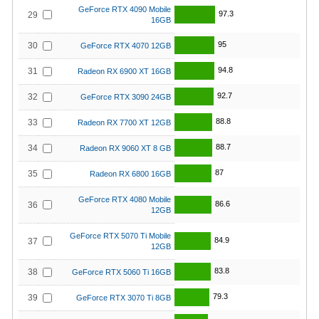
GeForce RTX 4090 Mobile
97.3
29
16GB
95
30
GeForce RTX 4070 12GB
94.8
31
Radeon RX 6900 XT 16GB
92.7
32
GeForce RTX 3090 24GB
88.8
33
Radeon RX 7700 XT 12GB
88.7
34
Radeon RX 9060 XT 8 GB
87
35
Radeon RX 6800 16GB
GeForce RTX 4080 Mobile
86.6
36
12GB
GeForce RTX 5070 Ti Mobile
84.9
37
12GB
83.8
38
GeForce RTX 5060 Ti 16GB
79.3
39
GeForce RTX 3070 Ti 8GB