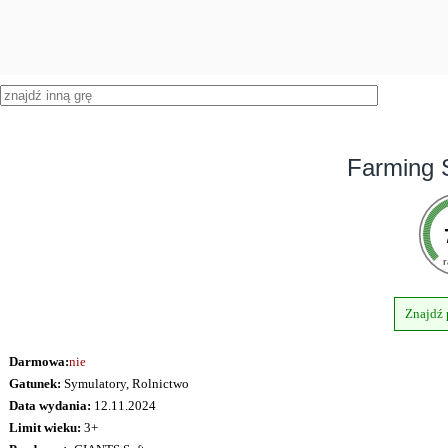
Farming 
r
Znajdź
Darmowa:
nie
Gatunek:
Symulatory, Rolnictwo
Data wydania:
12.11.2024
Limit wieku:
3+