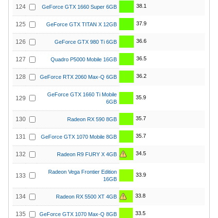
38.1
124
GeForce GTX 1660 Super 6GB
37.9
125
GeForce GTX TITAN X 12GB
36.6
126
GeForce GTX 980 Ti 6GB
36.5
127
Quadro P5000 Mobile 16GB
36.2
128
GeForce RTX 2060 Max-Q 6GB
GeForce GTX 1660 Ti Mobile
35.9
129
6GB
35.7
130
Radeon RX 590 8GB
35.7
131
GeForce GTX 1070 Mobile 8GB
34.5
132
Radeon R9 FURY X 4GB
Radeon Vega Frontier Edition
33.9
133
16GB
33.8
134
Radeon RX 5500 XT 4GB
33.5
135
GeForce GTX 1070 Max-Q 8GB