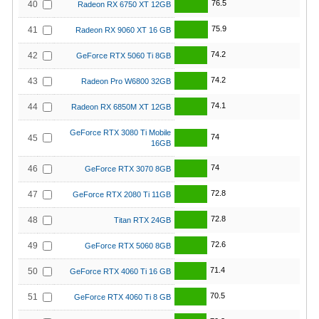
76.5
40
Radeon RX 6750 XT 12GB
75.9
41
Radeon RX 9060 XT 16 GB
74.2
42
GeForce RTX 5060 Ti 8GB
74.2
43
Radeon Pro W6800 32GB
74.1
44
Radeon RX 6850M XT 12GB
GeForce RTX 3080 Ti Mobile
74
45
16GB
74
46
GeForce RTX 3070 8GB
72.8
47
GeForce RTX 2080 Ti 11GB
72.8
48
Titan RTX 24GB
72.6
49
GeForce RTX 5060 8GB
71.4
50
GeForce RTX 4060 Ti 16 GB
70.5
51
GeForce RTX 4060 Ti 8 GB