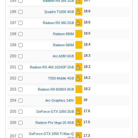
18.7
195
Radeon R9 285 2GB
18.6
196
Quadro T1000 4GB
18.6
197
Radeon R9 380 2GB
18.5
198
Radeon 890M
18.4
199
Radeon 680M
18.3
200
Arc A380 6GB
18.2
201
Radeon RX 460 1024SP 2GB
18.2
202
T550 Mobile 4GB
18.2
203
Radeon R9 M395X 8GB
18
204
Arc Graphics 140V
17.6
205
GeForce GTX 1050 2GB
17.5
206
Radeon Pro Vega 20 4GB
GeForce GTX 1050 Ti Max-Q
17.3
207