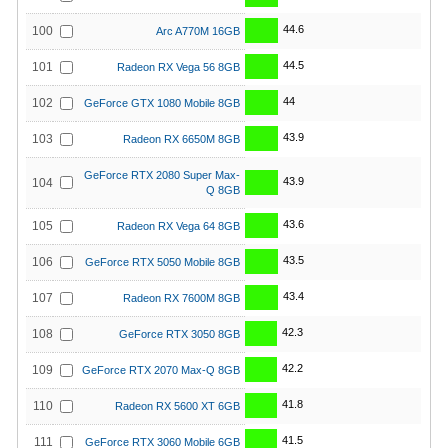
44.6
100
Arc A770M 16GB
44.5
101
Radeon RX Vega 56 8GB
44
102
GeForce GTX 1080 Mobile 8GB
43.9
103
Radeon RX 6650M 8GB
GeForce RTX 2080 Super Max-
43.9
104
Q 8GB
43.6
105
Radeon RX Vega 64 8GB
43.5
106
GeForce RTX 5050 Mobile 8GB
43.4
107
Radeon RX 7600M 8GB
42.3
108
GeForce RTX 3050 8GB
42.2
109
GeForce RTX 2070 Max-Q 8GB
41.8
110
Radeon RX 5600 XT 6GB
41.5
111
GeForce RTX 3060 Mobile 6GB