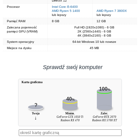
DirectX 12
Procesor
Intel Core i5-6400
AMD Ryzen 5 1400
AMD Ryzen 7 3800X
lub lepszy
lub lepszy
Pamięć RAM
8 GB
12 GB
Zalecana pojemność
Full HD (1920x1080) - 6 GB
pamięci GPU (VRAM)
2K (2560x1440) - 6 GB
4K (3840x2160) - 8 GB
System operacyjny
64-bit Windows 10 lub nowsze
Miejsce na dysku
45 MB
Sprawdź swój komputer
Karta graficzna
100
%
40
%
?
Twoja
Minim.
Zalec.
↓
GeForce GTX 1050 Ti
GeForce RTX 2070
Radeon RX 470
Radeon RX 5700 XT