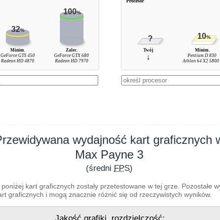
Procesor
100
%
32
%
10
?
%
Minim.
Zalec.
Twój
Minim.
GeForce GTS 450
GeForce GTX 680
↓
Pentium D 830
Radeon HD 4870
Radeon HD 7970
Athlon 64 X2 5800
Przewidywana wydajność kart graficznych 
Max Payne 3
(średni
FPS
)
poniżej kart graficznych zostały przetestowane w tej grze. Pozostałe 
t graficznych i mogą znacznie różnić się od rzeczywistych wyników.
Jakość grafiki, rozdzielczość: