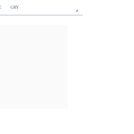
E
GRY
pl