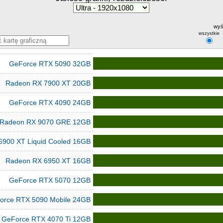
wyś
wszystkie
GeForce RTX 5090 32GB
Radeon RX 7900 XT 20GB
GeForce RTX 4090 24GB
Radeon RX 9070 GRE 12GB
6900 XT Liquid Cooled 16GB
Radeon RX 6950 XT 16GB
GeForce RTX 5070 12GB
orce RTX 5090 Mobile 24GB
GeForce RTX 4070 Ti 12GB