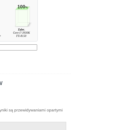
100
%
Zalec.
Core i7-3930K
+
FX-8150
w
wyniki są przewidywaniami opartymi