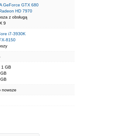
A GeForce GTX 680
Radeon HD 7970
psza z obsługą
X 9
 Core i7-3930K
FX-8150
pszy
B
- 1 GB
 GB
 GB
b nowsze