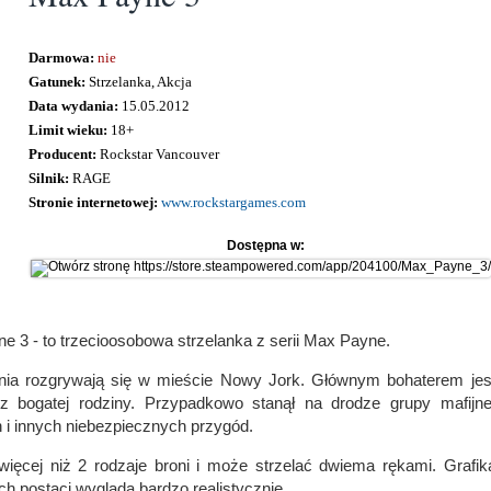
Darmowa:
nie
Gatunek:
Strzelanka, Akcja
Data wydania:
15.05.2012
Limit wieku:
18+
Producent:
Rockstar Vancouver
Silnik:
RAGE
Stronie internetowej:
www.rockstargames.com
Dostępna w:
e 3 - to trzecioosobowa strzelanka z serii Max Payne.
ia rozgrywają się w mieście Nowy Jork. Głównym bohaterem jest 
rz bogatej rodziny. Przypadkowo stanął na drodze grupy mafijn
n i innych niebezpiecznych przygód.
ęcej niż 2 rodzaje broni i może strzelać dwiema rękami. Grafik
h postaci wygląda bardzo realistycznie.