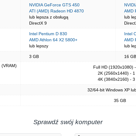
NVIDIA GeForce GTS 450
NVIDI
ATI (AMD) Radeon HD 4870
AMD 
lub lepsza z obsługą
lub le
DirectX 9
Direct
Intel Pentium D 830
Intel
AMD Athlon 64 X2 5800+
AMD 
lub lepszy
lub le
3 GB
16 G
U (VRAM)
Full HD (1920x1080) 
2K (2560x1440) - 1
4K (3840x2160) - 3
32/64-bit Windows XP lu
35 GB
Sprawdź swój komputer