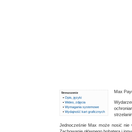
Max Payn
Streszczenie
•
Opis, języki
Wydarzen
•
Wideo, zdjęcia
•
Wymagania systemowe
ochronia
•
Wydajność kart graficznych
strzelani
Jednocześnie Max może nosić nie wi
Zachowanie głównego bohatera i innyc