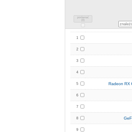
porównać
(
0
)
1
2
3
4
Radeon RX 
5
6
7
GeF
8
9