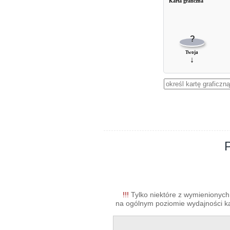
Karta graficzna
?
Twoja
↓
!!!
Tylko niektóre z wymienionych 
na ogólnym poziomie wydajności kar