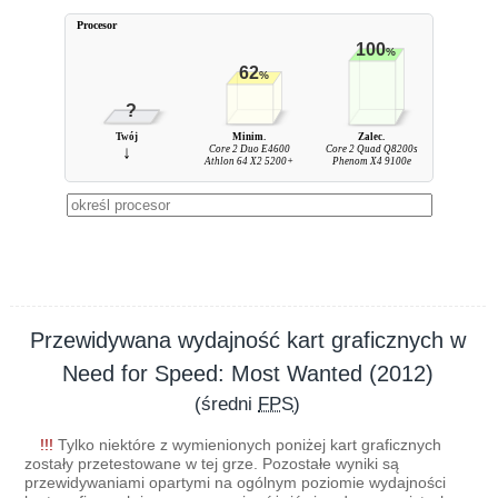
Procesor
100
%
62
%
?
Twój
Minim.
Zalec.
↓
Core 2 Duo E4600
Core 2 Quad Q8200s
Athlon 64 X2 5200+
Phenom X4 9100e
Przewidywana wydajność kart graficznych w
Need for Speed: Most Wanted (2012)
(średni
FPS
)
!!!
Tylko niektóre z wymienionych poniżej kart graficznych
zostały przetestowane w tej grze. Pozostałe wyniki są
przewidywaniami opartymi na ogólnym poziomie wydajności