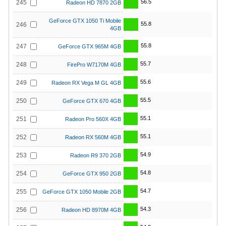
56.5
245
Radeon HD 7870 2GB
GeForce GTX 1050 Ti Mobile
55.8
246
4GB
55.8
247
GeForce GTX 965M 4GB
55.7
248
FirePro W7170M 4GB
55.6
249
Radeon RX Vega M GL 4GB
55.5
250
GeForce GTX 670 4GB
55.1
251
Radeon Pro 560X 4GB
55.1
252
Radeon RX 560M 4GB
54.9
253
Radeon R9 370 2GB
54.8
254
GeForce GTX 950 2GB
54.7
255
GeForce GTX 1050 Mobile 2GB
54.3
256
Radeon HD 8970M 4GB