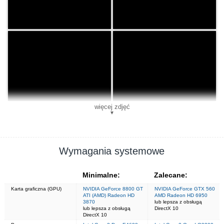
więcej zdjęć
▼
Wymagania systemowe
Minimalne:
Zalecane:
Karta graficzna (GPU)
NVIDIA GeForce 8800 GT
NVIDIA GeForce GTX 560
ATI (AMD) Radeon HD
AMD Radeon HD 6950
3870
lub lepsza z obsługą
lub lepsza z obsługą
DirectX 10
DirectX 10