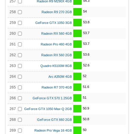
54.3
257
Radeon R9 M290X 4GB
54
258
Radeon R9 270 2GB
53.8
259
GeForce GTX 1050 3GB
53.7
260
Radeon RX 560 4GB
53.7
261
Radeon Pro 460 4GB
53.6
262
Radeon RX 560 2GB
52.6
263
Quadro K5100M 8GB
52
264
Arc A350M 4GB
51.6
265
Radeon R7 370 4GB
51
266
GeForce GTX 570 1.25GB
50.9
267
GeForce GTX 1050 Max-Q 2GB
50.8
268
GeForce GTX 660 2GB
50
269
Radeon Pro Vega 16 4GB