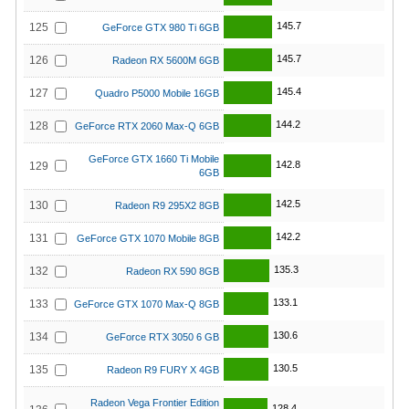
145.7
125
GeForce GTX 980 Ti 6GB
145.7
126
Radeon RX 5600M 6GB
145.4
127
Quadro P5000 Mobile 16GB
144.2
128
GeForce RTX 2060 Max-Q 6GB
GeForce GTX 1660 Ti Mobile
142.8
129
6GB
142.5
130
Radeon R9 295X2 8GB
142.2
131
GeForce GTX 1070 Mobile 8GB
135.3
132
Radeon RX 590 8GB
133.1
133
GeForce GTX 1070 Max-Q 8GB
130.6
134
GeForce RTX 3050 6 GB
130.5
135
Radeon R9 FURY X 4GB
Radeon Vega Frontier Edition
128.4