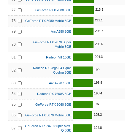
213.3
77
GeForce RTX 2080 8GB
211.1
78
GeForce RTX 3080 Mobile 8GB
208.7
79
Arc A580 8GB
GeForce RTX 2070 Super
208.6
80
Mobile 8GB
204.3
81
Radeon VII 16GB
Radeon RX Vega 64 Liquid
199
82
Cooling 8GB
198.8
83
Arc A770 16GB
198.4
84
Radeon RX 7600S 8GB
197
85
GeForce RTX 3060 8GB
195.3
86
GeForce RTX 3070 Mobile 8GB
GeForce RTX 2070 Super Max-
194.8
87
Q 8GB