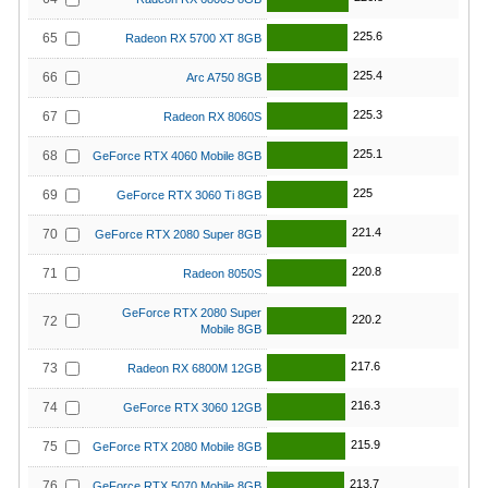
225.6
65
Radeon RX 5700 XT 8GB
225.4
66
Arc A750 8GB
225.3
67
Radeon RX 8060S
225.1
68
GeForce RTX 4060 Mobile 8GB
225
69
GeForce RTX 3060 Ti 8GB
221.4
70
GeForce RTX 2080 Super 8GB
220.8
71
Radeon 8050S
GeForce RTX 2080 Super
220.2
72
Mobile 8GB
217.6
73
Radeon RX 6800M 12GB
216.3
74
GeForce RTX 3060 12GB
215.9
75
GeForce RTX 2080 Mobile 8GB
213.7
76
GeForce RTX 5070 Mobile 8GB