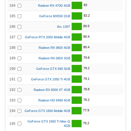
83
184
Radeon RX 470D 4GB
82.2
185
GeForce MX550 2GB
80.5
186
Arc 130T
80.4
187
GeForce RTX 2050 Mobile 4GB
80.4
188
Radeon R9 380X 4GB
79.8
189
Radeon R9 280X 3GB
79.2
190
GeForce GTX 590 3GB
79.1
191
GeForce GTX 1050 Ti 4GB
78.8
192
Radeon RX 6500 XT 4GB
78.2
193
Radeon HD 6990 4GB
77.9
194
GeForce GTX 1650 Mobile 4GB
GeForce GTX 1650 Ti Max-Q
75.2
195
4GB