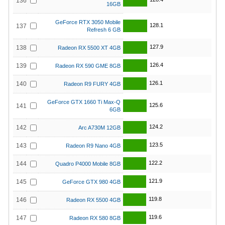
136
16GB
GeForce RTX 3050 Mobile
128.1
137
Refresh 6 GB
127.9
138
Radeon RX 5500 XT 4GB
126.4
139
Radeon RX 590 GME 8GB
126.1
140
Radeon R9 FURY 4GB
GeForce GTX 1660 Ti Max-Q
125.6
141
6GB
124.2
142
Arc A730M 12GB
123.5
143
Radeon R9 Nano 4GB
122.2
144
Quadro P4000 Mobile 8GB
121.9
145
GeForce GTX 980 4GB
119.8
146
Radeon RX 5500 4GB
119.6
147
Radeon RX 580 8GB