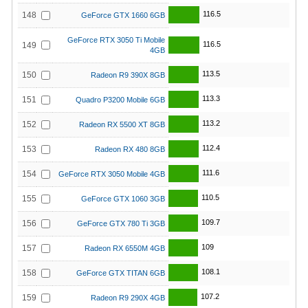
116.5
148
GeForce GTX 1660 6GB
GeForce RTX 3050 Ti Mobile
116.5
149
4GB
113.5
150
Radeon R9 390X 8GB
113.3
151
Quadro P3200 Mobile 6GB
113.2
152
Radeon RX 5500 XT 8GB
112.4
153
Radeon RX 480 8GB
111.6
154
GeForce RTX 3050 Mobile 4GB
110.5
155
GeForce GTX 1060 3GB
109.7
156
GeForce GTX 780 Ti 3GB
109
157
Radeon RX 6550M 4GB
108.1
158
GeForce GTX TITAN 6GB
107.2
159
Radeon R9 290X 4GB