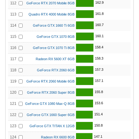
162.9
112
GeForce RTX 2070 Mobile 8GB
161.8
113
Quadro RTX 4000 Mobile 8GB
160.7
114
GeForce GTX 1660 Ti 6GB
160.1
115
GeForce GTX 1070 8GB
158.4
116
GeForce GTX 1070 Ti 8GB
158.3
117
Radeon RX 5600 XT 6GB
157.3
118
GeForce RTX 2060 6GB
157.1
119
GeForce RTX 2060 Mobile 6GB
155.8
120
GeForce RTX 2060 Super 8GB
153.6
121
GeForce GTX 1080 Max-Q 8GB
151.4
122
GeForce GTX 1660 Super 6GB
150.8
123
GeForce GTX TITAN X 12GB
147.1
124
Radeon RX 6600 8GB