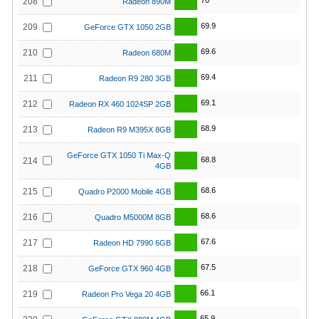
70
208
Radeon 890M
69.9
209
GeForce GTX 1050 2GB
69.6
210
Radeon 680M
69.4
211
Radeon R9 280 3GB
69.1
212
Radeon RX 460 1024SP 2GB
68.9
213
Radeon R9 M395X 8GB
GeForce GTX 1050 Ti Max-Q
68.8
214
4GB
68.6
215
Quadro P2000 Mobile 4GB
68.6
216
Quadro M5000M 8GB
67.6
217
Radeon HD 7990 6GB
67.5
218
GeForce GTX 960 4GB
66.1
219
Radeon Pro Vega 20 4GB
65.9