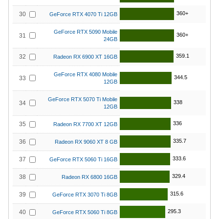
360+
30
GeForce RTX 4070 Ti 12GB
GeForce RTX 5090 Mobile
360+
31
24GB
359.1
32
Radeon RX 6900 XT 16GB
GeForce RTX 4080 Mobile
344.5
33
12GB
GeForce RTX 5070 Ti Mobile
338
34
12GB
336
35
Radeon RX 7700 XT 12GB
335.7
36
Radeon RX 9060 XT 8 GB
333.6
37
GeForce RTX 5060 Ti 16GB
329.4
38
Radeon RX 6800 16GB
315.6
39
GeForce RTX 3070 Ti 8GB
295.3
40
GeForce RTX 5060 Ti 8GB