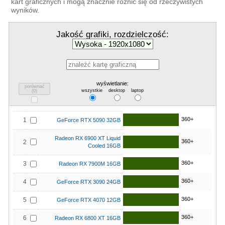
kart graficznych i mogą znacznie różnić się od rzeczywistych
wyników.
Jakość grafiki, rozdzielczość:
wyświetlanie:
porównać
wszystkie
desktop
laptop
(
0
)
360+
1
GeForce RTX 5090 32GB
Radeon RX 6900 XT Liquid
360+
2
Cooled 16GB
360+
3
Radeon RX 7900M 16GB
360+
4
GeForce RTX 3090 24GB
360+
5
GeForce RTX 4070 12GB
360+
6
Radeon RX 6800 XT 16GB