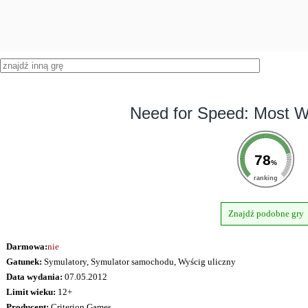
Need for Speed: Most W
78
%
ranking
Znajdź podobne gry
Darmowa:
nie
Gatunek:
Symulatory, Symulator samochodu, Wyścig uliczny
Data wydania:
07.05.2012
Limit wieku:
12+
Producent:
Criterion Games