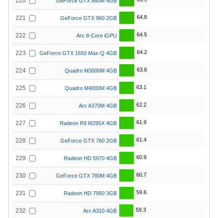
220
GeForce GTX 880M 4GB
64.8
221
GeForce GTX 960 2GB
64.5
222
Arc 8-Core iGPU
64.2
223
GeForce GTX 1650 Max-Q 4GB
63.6
224
Quadro M3000M 4GB
63.1
225
Quadro M4000M 4GB
62.2
226
Arc A370M 4GB
61.9
227
Radeon R9 M295X 4GB
61.4
228
GeForce GTX 760 2GB
60.9
229
Radeon HD 5970 4GB
60.7
230
GeForce GTX 780M 4GB
59.6
231
Radeon HD 7950 3GB
59.3
232
Arc A310 4GB