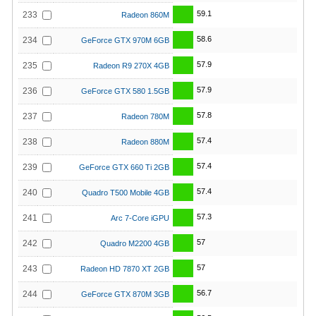
59.1
233
Radeon 860M
58.6
234
GeForce GTX 970M 6GB
57.9
235
Radeon R9 270X 4GB
57.9
236
GeForce GTX 580 1.5GB
57.8
237
Radeon 780M
57.4
238
Radeon 880M
57.4
239
GeForce GTX 660 Ti 2GB
57.4
240
Quadro T500 Mobile 4GB
57.3
241
Arc 7-Core iGPU
57
242
Quadro M2200 4GB
57
243
Radeon HD 7870 XT 2GB
56.7
244
GeForce GTX 870M 3GB