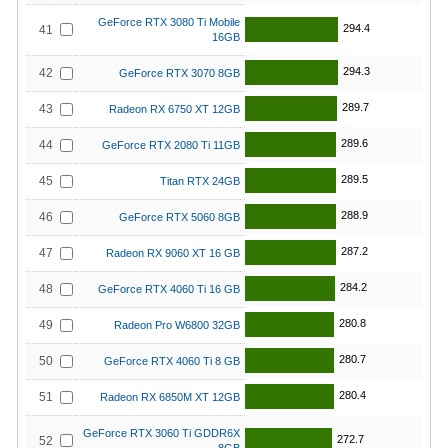
GeForce RTX 3080 Ti Mobile
294.4
41
16GB
294.3
42
GeForce RTX 3070 8GB
289.7
43
Radeon RX 6750 XT 12GB
289.6
44
GeForce RTX 2080 Ti 11GB
289.5
45
Titan RTX 24GB
288.9
46
GeForce RTX 5060 8GB
287.2
47
Radeon RX 9060 XT 16 GB
284.2
48
GeForce RTX 4060 Ti 16 GB
280.8
49
Radeon Pro W6800 32GB
280.7
50
GeForce RTX 4060 Ti 8 GB
280.4
51
Radeon RX 6850M XT 12GB
GeForce RTX 3060 Ti GDDR6X
272.7
52