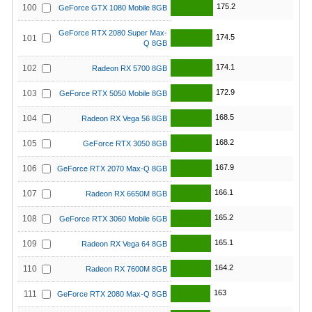
175.2
100
GeForce GTX 1080 Mobile 8GB
GeForce RTX 2080 Super Max-
174.5
101
Q 8GB
174.1
102
Radeon RX 5700 8GB
172.9
103
GeForce RTX 5050 Mobile 8GB
168.5
104
Radeon RX Vega 56 8GB
168.2
105
GeForce RTX 3050 8GB
167.9
106
GeForce RTX 2070 Max-Q 8GB
166.1
107
Radeon RX 6650M 8GB
165.2
108
GeForce RTX 3060 Mobile 6GB
165.1
109
Radeon RX Vega 64 8GB
164.2
110
Radeon RX 7600M 8GB
163
111
GeForce RTX 2080 Max-Q 8GB