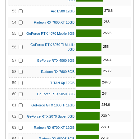
8GB
270.8
53
Arc B580 12GB
266
54
Radeon RX 7600 XT 16GB
255.6
55
GeForce RTX 4070 Mobile 8GB
GeForce RTX 3070 Ti Mobile
255
56
8GB
254.4
57
GeForce RTX 4060 8GB
253.2
58
Radeon RX 7600 8GB
244.3
59
TITAN Xp 12GB
244
60
GeForce RTX 5050 8GB
234.6
61
GeForce GTX 1080 Ti 11GB
230.9
62
GeForce RTX 2070 Super 8GB
227.1
63
Radeon RX 6700 XT 12GB
226.8
64
Radeon RX 6800S 8GB