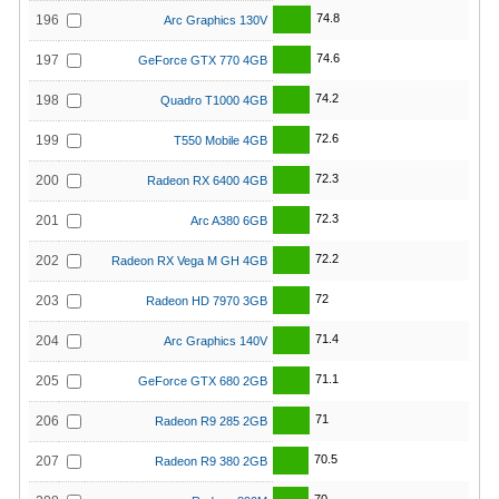
74.8
196
Arc Graphics 130V
74.6
197
GeForce GTX 770 4GB
74.2
198
Quadro T1000 4GB
72.6
199
T550 Mobile 4GB
72.3
200
Radeon RX 6400 4GB
72.3
201
Arc A380 6GB
72.2
202
Radeon RX Vega M GH 4GB
72
203
Radeon HD 7970 3GB
71.4
204
Arc Graphics 140V
71.1
205
GeForce GTX 680 2GB
71
206
Radeon R9 285 2GB
70.5
207
Radeon R9 380 2GB