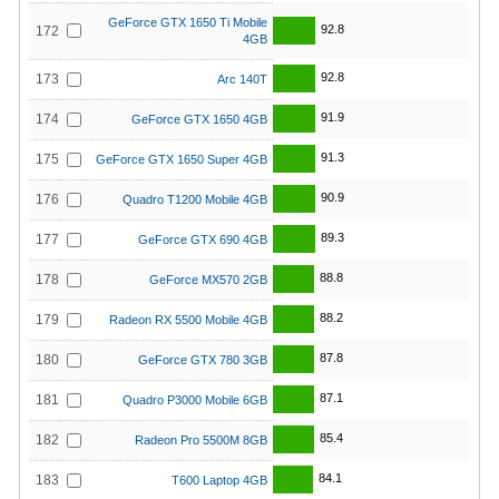
GeForce GTX 1650 Ti Mobile
92.8
172
4GB
92.8
173
Arc 140T
91.9
174
GeForce GTX 1650 4GB
91.3
175
GeForce GTX 1650 Super 4GB
90.9
176
Quadro T1200 Mobile 4GB
89.3
177
GeForce GTX 690 4GB
88.8
178
GeForce MX570 2GB
88.2
179
Radeon RX 5500 Mobile 4GB
87.8
180
GeForce GTX 780 3GB
87.1
181
Quadro P3000 Mobile 6GB
85.4
182
Radeon Pro 5500M 8GB
84.1
183
T600 Laptop 4GB