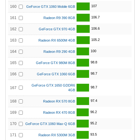
107
160
GeForce GTX 1060 Mobile 6GB
106.7
161
Radeon R9 390 8GB
106.6
162
GeForce GTX 970 4GB
105.2
163
Radeon RX 6500M 4GB
100
164
Radeon R9 290 4GB
98.8
165
GeForce GTX 980M 8GB
98.7
166
GeForce GTX 1060 6GB
GeForce GTX 1650 GDDR6
98.7
167
4GB
97.4
168
Radeon RX 570 8GB
96.2
169
Radeon RX 470 8GB
95.2
170
GeForce GTX 1060 Max-Q 6GB
93.5
171
Radeon RX 5300M 3GB