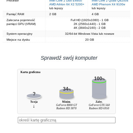
Procesor
Intel Core 2 Duo E4600
Intel Core 2 Quad Q8200s
AMD Athlon 64 X2 5200+
AMD Phenom X4 9100e
lub lepszy
lub lepszy
Pamięć RAM
2 GB
4 GB
Zalecana pojemność
Full HD (1920x1080) - 1 GB
pamięci GPU (VRAM)
2K (2560x1440) - 1 GB
4K (3840x2160) - 2 GB
System operacyjny
32/64-bit Windows Vista lub nowsze
Miejsce na dysku
20 GB
Sprawdź swój komputer
Karta graficzna
100
%
34
%
?
Twoja
Minim.
Zalec.
↓
GeForce 8800 GT
GeForce GTX 560
Radeon HD 3870
Radeon HD 6950