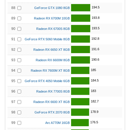
194.5
88
GeForce GTX 1080 8GB
193.8
89
Radeon RX 6700M 10GB
193.5
90
Radeon RX 6700S 8GB
192.8
91
GeForce RTX 5060 Mobile 8GB
191.6
92
Radeon RX 6650 XT 8GB
190.6
93
Radeon RX 6600M 8GB
185
94
Radeon RX 7600M XT 8GB
184.5
95
GeForce RTX 4050 Mobile 6GB
183
96
Radeon RX 7700S 8GB
182.7
97
Radeon RX 6600 XT 8GB
178.9
98
GeForce RTX 2070 8GB
176.5
99
Arc A770M 16GB