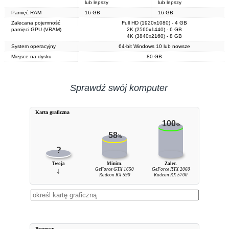
lub lepszy
lub lepszy
Pamięć RAM
16 GB
16 GB
Zalecana pojemność
Full HD (1920x1080) - 4 GB
pamięci GPU (VRAM)
2K (2560x1440) - 6 GB
4K (3840x2160) - 8 GB
System operacyjny
64-bit Windows 10 lub nowsze
Miejsce na dysku
80 GB
Sprawdź swój komputer
Karta graficzna
100
%
58
%
?
Twoja
Minim.
Zalec.
↓
GeForce GTX 1650
GeForce RTX 2060
Radeon RX 590
Radeon RX 5700
Procesor