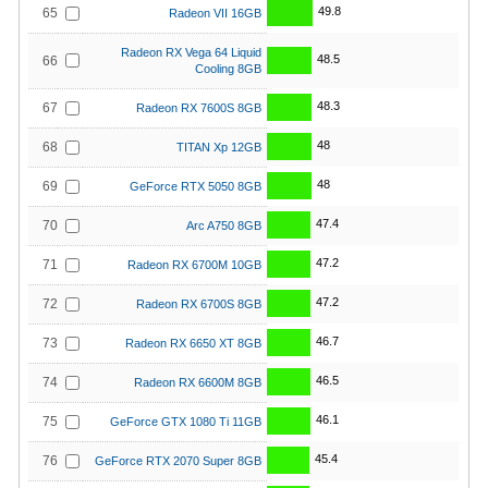
49.8
65
Radeon VII 16GB
Radeon RX Vega 64 Liquid
48.5
66
Cooling 8GB
48.3
67
Radeon RX 7600S 8GB
48
68
TITAN Xp 12GB
48
69
GeForce RTX 5050 8GB
47.4
70
Arc A750 8GB
47.2
71
Radeon RX 6700M 10GB
47.2
72
Radeon RX 6700S 8GB
46.7
73
Radeon RX 6650 XT 8GB
46.5
74
Radeon RX 6600M 8GB
46.1
75
GeForce GTX 1080 Ti 11GB
45.4
76
GeForce RTX 2070 Super 8GB