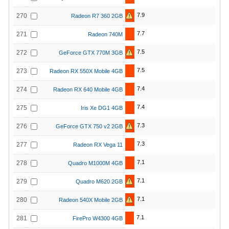
7.9
270
Radeon R7 360 2GB
7.7
271
Radeon 740M
7.5
272
GeForce GTX 770M 3GB
7.5
273
Radeon RX 550X Mobile 4GB
7.4
274
Radeon RX 640 Mobile 4GB
7.4
275
Iris Xe DG1 4GB
7.3
276
GeForce GTX 750 v2 2GB
7.3
277
Radeon RX Vega 11
7.1
278
Quadro M1000M 4GB
7.1
279
Quadro M620 2GB
7.1
280
Radeon 540X Mobile 2GB
7.1
281
FirePro W4300 4GB