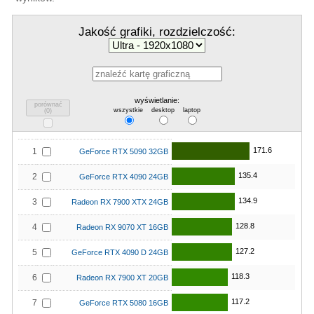
Jakość grafiki, rozdzielczość:
wyświetlanie:
porównać
wszystkie
desktop
laptop
(
0
)
171.6
1
GeForce RTX 5090 32GB
135.4
2
GeForce RTX 4090 24GB
134.9
3
Radeon RX 7900 XTX 24GB
128.8
4
Radeon RX 9070 XT 16GB
127.2
5
GeForce RTX 4090 D 24GB
118.3
6
Radeon RX 7900 XT 20GB
117.2
7
GeForce RTX 5080 16GB