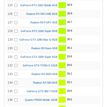
30.9
125
GeForce RTX 2060 Mobile 6GB
30.8
126
Radeon RX 590 GME 8GB
30.7
127
Radeon R9 FURY 4GB
30.6
128
GeForce RTX 2060 Super 8GB
30.2
129
GeForce GTX 1080 Max-Q 8GB
30.1
130
Radeon R9 Nano 4GB
29.8
131
GeForce GTX 1660 Super 6GB
29.6
132
GeForce GTX TITAN X 12GB
29.2
133
Radeon RX 5500 4GB
29.1
134
Radeon RX 580 8GB
28.6
135
GeForce GTX 980 Ti 6GB
28.6
136
Quadro P5000 Mobile 16GB