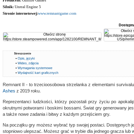
Producent:
Gunfire Games
Silnik:
Unreal Engine 5
Stronie internetowej:
www.remnantgame.com
Dostępn
Streszczenie
•
Opis, języki
•
Wideo, zdjęcia
•
Wymagania systemowe
•
Wydajność kart graficznych
Remnant II - to trzecioosobowa strzelanka z elementami survivalu
Ashes
z 2019 roku.
Reprezentanci ludzkości, którzy pozostali przy życiu po apokali
okrutnymi potworami i boskimi bossami. Świat gry generowany jes
a także nowe zadania i bitwy z każdym przejściem gry.
Na początku gry możesz wybrać typ swojej postaci. Dostępnych jes
stopniowo ulepszać. Możesz grać w trybie dla jednego gracza lub w 