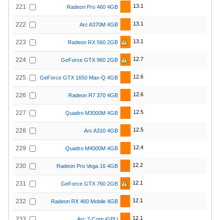
13.1
221
Radeon Pro 460 4GB
13.1
222
Arc A370M 4GB
13.1
223
Radeon RX 560 2GB
12.7
224
GeForce GTX 960 2GB
12.6
225
GeForce GTX 1650 Max-Q 4GB
12.6
226
Radeon R7 370 4GB
12.5
227
Quadro M3000M 4GB
12.5
228
Arc A310 4GB
12.4
229
Quadro M4000M 4GB
12.2
230
Radeon Pro Vega 16 4GB
12.1
231
GeForce GTX 760 2GB
12.1
232
Radeon RX 460 Mobile 4GB
12.1
233
Arc 7-Core iGPU