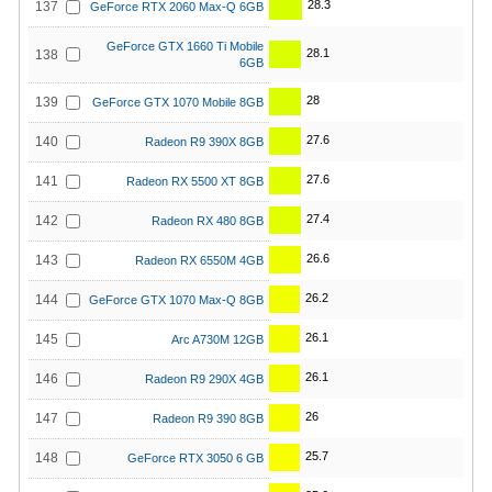
28.3
137
GeForce RTX 2060 Max-Q 6GB
GeForce GTX 1660 Ti Mobile
28.1
138
6GB
28
139
GeForce GTX 1070 Mobile 8GB
27.6
140
Radeon R9 390X 8GB
27.6
141
Radeon RX 5500 XT 8GB
27.4
142
Radeon RX 480 8GB
26.6
143
Radeon RX 6550M 4GB
26.2
144
GeForce GTX 1070 Max-Q 8GB
26.1
145
Arc A730M 12GB
26.1
146
Radeon R9 290X 4GB
26
147
Radeon R9 390 8GB
25.7
148
GeForce RTX 3050 6 GB