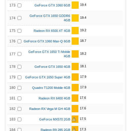
19.4
173
GeForce GTX 1060 6GB
GeForce GTX 1650 GDDR6
19.4
174
4GB
19.2
175
Radeon RX 6500 XT 4GB
18.7
176
GeForce GTX 1060 Max-Q 6GB
GeForce GTX 1650 Ti Mobile
18.2
177
4GB
18.1
178
GeForce GTX 1650 4GB
17.9
179
GeForce GTX 1650 Super 4GB
17.9
180
Quadro T1200 Mobile 4GB
17.6
181
Radeon RX 6400 4GB
17.6
182
Radeon RX Vega M GH 4GB
17.5
183
GeForce MX570 2GB
17.3
184
Radeon R9 285 2GB