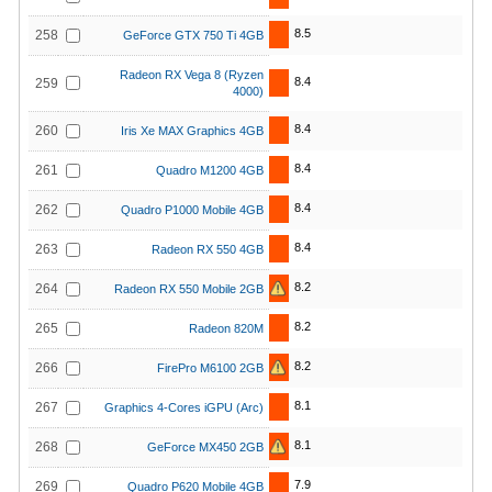
8.5
258
GeForce GTX 750 Ti 4GB
Radeon RX Vega 8 (Ryzen
8.4
259
4000)
8.4
260
Iris Xe MAX Graphics 4GB
8.4
261
Quadro M1200 4GB
8.4
262
Quadro P1000 Mobile 4GB
8.4
263
Radeon RX 550 4GB
8.2
264
Radeon RX 550 Mobile 2GB
8.2
265
Radeon 820M
8.2
266
FirePro M6100 2GB
8.1
267
Graphics 4-Cores iGPU (Arc)
8.1
268
GeForce MX450 2GB
7.9
269
Quadro P620 Mobile 4GB