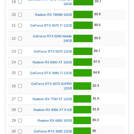
93.7
19
16GB
90.9
20
Radeon RX 7900M 16GB
90.6
21
GeForce RTX 4070 Ti 12GB
GeForce RTX 5090 Mobile
90.5
22
24GB
89.7
23
GeForce RTX 5070 12GB
87.5
24
Radeon RX 6900 XT 16GB
84.8
25
GeForce RTX 3080 Ti 12GB
GeForce RTX 4070 SUPER
82.3
26
12GB
81.9
27
Radeon RX 7700 XT 12GB
81.8
28
Radeon RX 9060 XT 8 GB
80.3
29
Radeon RX 6800 16GB
80
30
GeForce RTX 3080 12GB