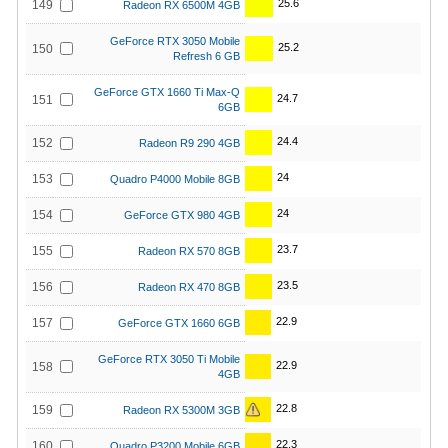
25.6
149
Radeon RX 6500M 4GB
GeForce RTX 3050 Mobile
25.2
150
Refresh 6 GB
GeForce GTX 1660 Ti Max-Q
24.7
151
6GB
24.4
152
Radeon R9 290 4GB
24
153
Quadro P4000 Mobile 8GB
24
154
GeForce GTX 980 4GB
23.7
155
Radeon RX 570 8GB
23.5
156
Radeon RX 470 8GB
22.9
157
GeForce GTX 1660 6GB
GeForce RTX 3050 Ti Mobile
22.9
158
4GB
22.8
159
Radeon RX 5300M 3GB
22.3
160
Quadro P3200 Mobile 6GB