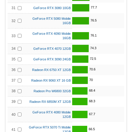
77.7
31
GeForce RTX 3080 10GB
GeForce RTX 5080 Mobile
76.5
32
16GB
GeForce RTX 4090 Mobile
76.1
33
16GB
74.3
34
GeForce RTX 4070 12GB
72.5
35
GeForce RTX 3090 24GB
70.6
36
Radeon RX 6750 XT 12GB
70
37
Radeon RX 9060 XT 16 GB
68.4
38
Radeon Pro W6800 32GB
68.3
39
Radeon RX 6850M XT 12GB
GeForce RTX 4080 Mobile
67.7
40
12GB
GeForce RTX 5070 Ti Mobile
66.5
41
12GB