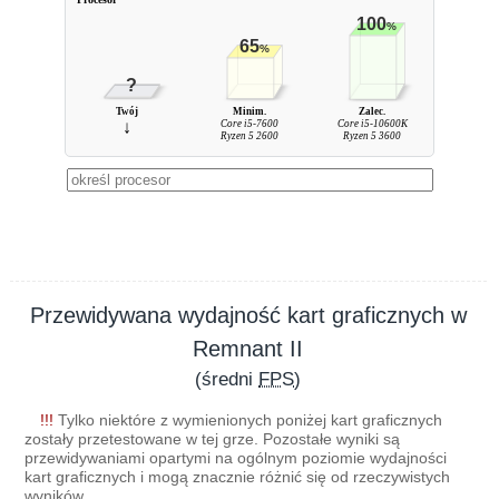
100
%
65
%
?
Twój
Minim.
Zalec.
↓
Core i5-7600
Core i5-10600K
Ryzen 5 2600
Ryzen 5 3600
Przewidywana wydajność kart graficznych w
Remnant II
(średni
FPS
)
!!!
Tylko niektóre z wymienionych poniżej kart graficznych
zostały przetestowane w tej grze. Pozostałe wyniki są
przewidywaniami opartymi na ogólnym poziomie wydajności
kart graficznych i mogą znacznie różnić się od rzeczywistych
wyników.