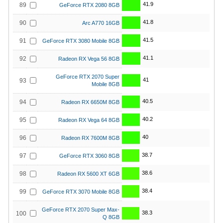
41.9
89
GeForce RTX 2080 8GB
41.8
90
Arc A770 16GB
41.5
91
GeForce RTX 3080 Mobile 8GB
41.1
92
Radeon RX Vega 56 8GB
GeForce RTX 2070 Super
41
93
Mobile 8GB
40.5
94
Radeon RX 6650M 8GB
40.2
95
Radeon RX Vega 64 8GB
40
96
Radeon RX 7600M 8GB
38.7
97
GeForce RTX 3060 8GB
38.6
98
Radeon RX 5600 XT 6GB
38.4
99
GeForce RTX 3070 Mobile 8GB
GeForce RTX 2070 Super Max-
38.3
100
Q 8GB