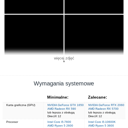
więcej zdjęć
▼
Wymagania systemowe
Minimalne:
Zalecane:
Karta graficzna (GPU)
NVIDIA GeForce GTX 1650
NVIDIA GeForce RTX 2060
AMD Radeon RX 590
AMD Radeon RX 5700
lub lepsza z obsługą
lub lepsza z obsługą
DirectX 12
DirectX 12
Procesor
Intel Core i5-7600
Intel Core i5-10600K
AMD Ryzen 5 2600
AMD Ryzen 5 3600