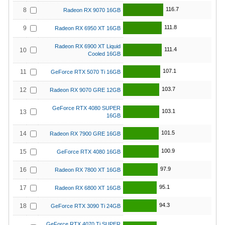
116.7
8
Radeon RX 9070 16GB
111.8
9
Radeon RX 6950 XT 16GB
Radeon RX 6900 XT Liquid
111.4
10
Cooled 16GB
107.1
11
GeForce RTX 5070 Ti 16GB
103.7
12
Radeon RX 9070 GRE 12GB
GeForce RTX 4080 SUPER
103.1
13
16GB
101.5
14
Radeon RX 7900 GRE 16GB
100.9
15
GeForce RTX 4080 16GB
97.9
16
Radeon RX 7800 XT 16GB
95.1
17
Radeon RX 6800 XT 16GB
94.3
18
GeForce RTX 3090 Ti 24GB
GeForce RTX 4070 Ti SUPER