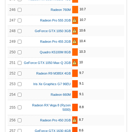
10.7
246
Radeon 760M
10.7
247
Radeon Pro 555 2GB
10.6
248
GeForce GTX 1050 3GB
10.4
249
Radeon Pro 455 2GB
10.3
250
Quadro K5100M 8GB
10
251
GeForce GTX 1050 Max-Q 2GB
9.7
252
Radeon R9 M385X 4GB
9.1
253
Iris Xe Graphics G7 96EU
9.1
254
Radeon 660M
Radeon RX Vega 8 (Ryzen
8.8
255
5000)
8.7
256
Radeon Pro 450 2GB
8.6
257
GeForce GTX 1630 4GB