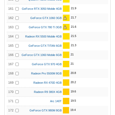
21.9
161
GeForce RTX 3050 Mobile 4GB
21.7
162
GeForce GTX 1060 3GB
21.6
163
GeForce GTX 780 Ti 3GB
21.5
164
Radeon RX 5500 Mobile 4GB
21.3
165
GeForce GTX TITAN 6GB
21
166
GeForce GTX 1060 Mobile 6GB
21
167
GeForce GTX 970 4GB
20.8
168
Radeon Pro 5500M 8GB
20.2
169
Radeon RX 470D 4GB
19.6
170
Radeon R9 380X 4GB
19.5
171
Arc 140T
19.4
172
GeForce GTX 980M 8GB