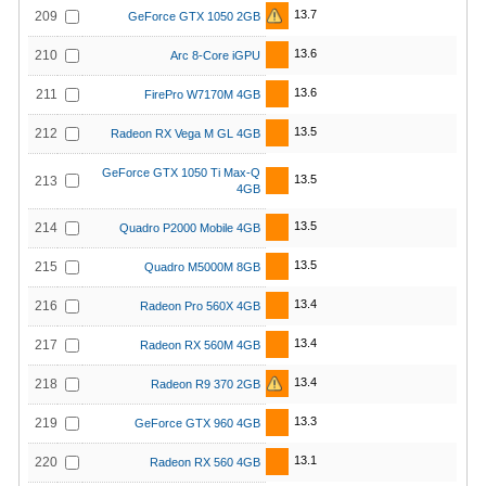
13.7
209
GeForce GTX 1050 2GB
13.6
210
Arc 8-Core iGPU
13.6
211
FirePro W7170M 4GB
13.5
212
Radeon RX Vega M GL 4GB
GeForce GTX 1050 Ti Max-Q
13.5
213
4GB
13.5
214
Quadro P2000 Mobile 4GB
13.5
215
Quadro M5000M 8GB
13.4
216
Radeon Pro 560X 4GB
13.4
217
Radeon RX 560M 4GB
13.4
218
Radeon R9 370 2GB
13.3
219
GeForce GTX 960 4GB
13.1
220
Radeon RX 560 4GB