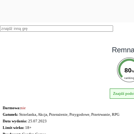
Remnan
80
rankin
Znajdź podo
Darmowa:
nie
Gatunek:
Strzelanka, Akcja, Przerażenie, Przygodowe, Przetrwanie, RPG
Data wydania:
25.07.2023
Limit wieku:
18+