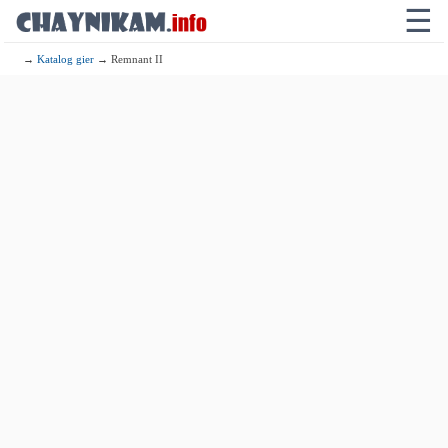
☰
→
Katalog gier
→ Remnant II