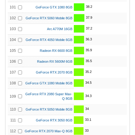
38.2
101
GeForce GTX 1080 8GB
37.9
102
GeForce RTX 5060 Mobile 8GB
37.2
103
Arc A770M 16GB
36.3
104
GeForce RTX 4050 Mobile 6GB
35.9
105
Radeon RX 6600 8GB
35.5
106
Radeon RX 5600M 6GB
35.2
107
GeForce RTX 2070 8GB
34.5
108
GeForce GTX 1080 Mobile 8GB
GeForce RTX 2080 Super Max-
34.3
109
Q 8GB
34
110
GeForce RTX 5050 Mobile 8GB
33.1
111
GeForce RTX 3050 8GB
33
112
GeForce RTX 2070 Max-Q 8GB