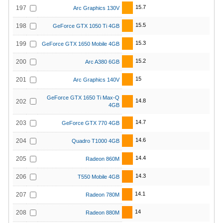
15.7
197
Arc Graphics 130V
15.5
198
GeForce GTX 1050 Ti 4GB
15.3
199
GeForce GTX 1650 Mobile 4GB
15.2
200
Arc A380 6GB
15
201
Arc Graphics 140V
GeForce GTX 1650 Ti Max-Q
14.8
202
4GB
14.7
203
GeForce GTX 770 4GB
14.6
204
Quadro T1000 4GB
14.4
205
Radeon 860M
14.3
206
T550 Mobile 4GB
14.1
207
Radeon 780M
14
208
Radeon 880M