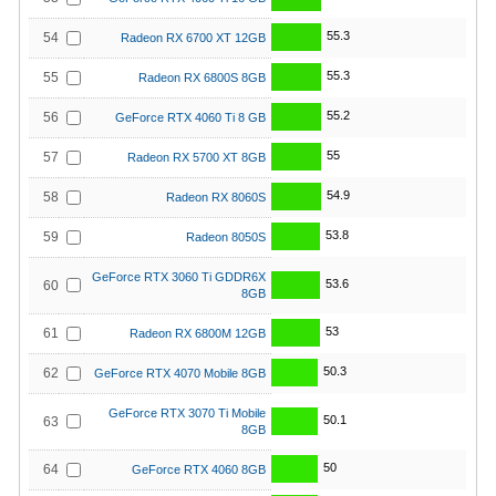
55.3
54
Radeon RX 6700 XT 12GB
55.3
55
Radeon RX 6800S 8GB
55.2
56
GeForce RTX 4060 Ti 8 GB
55
57
Radeon RX 5700 XT 8GB
54.9
58
Radeon RX 8060S
53.8
59
Radeon 8050S
GeForce RTX 3060 Ti GDDR6X
53.6
60
8GB
53
61
Radeon RX 6800M 12GB
50.3
62
GeForce RTX 4070 Mobile 8GB
GeForce RTX 3070 Ti Mobile
50.1
63
8GB
50
64
GeForce RTX 4060 8GB