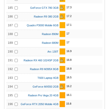
17.3
185
GeForce GTX 780 3GB
17.2
186
Radeon R9 380 2GB
17.1
187
Quadro P3000 Mobile 6GB
17
188
Radeon 890M
17
189
Radeon 680M
16.9
190
Arc 130T
16.8
191
Radeon RX 460 1024SP 2GB
16.8
192
Radeon R9 M395X 8GB
16.5
193
T600 Laptop 4GB
16.2
194
GeForce MX550 2GB
16.1
195
Radeon Pro Vega 20 4GB
15.8
196
GeForce RTX 2050 Mobile 4GB