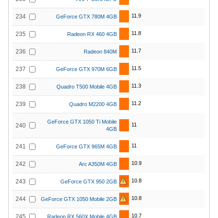
11.9
234
GeForce GTX 780M 4GB
11.8
235
Radeon RX 460 4GB
11.7
236
Radeon 840M
11.5
237
GeForce GTX 970M 6GB
11.3
238
Quadro T500 Mobile 4GB
11.2
239
Quadro M2200 4GB
GeForce GTX 1050 Ti Mobile
11
240
4GB
11
241
GeForce GTX 965M 4GB
10.9
242
Arc A350M 4GB
10.8
243
GeForce GTX 950 2GB
10.8
244
GeForce GTX 1050 Mobile 2GB
10.7
245
Radeon RX 560X Mobile 4GB