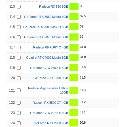
33
113
Radeon RX 590 8GB
32.5
114
GeForce RTX 3060 Mobile 6GB
32
115
GeForce RTX 2080 Max-Q 8GB
32
116
GeForce RTX 2070 Mobile 8GB
31.8
117
Radeon R9 FURY X 4GB
31.8
118
Quadro RTX 4000 Mobile 8GB
31.6
119
GeForce GTX 1660 Ti 6GB
31.5
120
GeForce GTX 1070 8GB
Radeon Vega Frontier Edition
31.3
121
16GB
31.2
122
Radeon RX 5500 XT 4GB
31.1
123
GeForce GTX 1070 Ti 8GB
30.9
124
GeForce RTX 2060 6GB