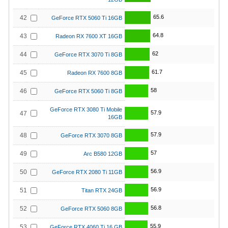
65.6
42
GeForce RTX 5060 Ti 16GB
64.8
43
Radeon RX 7600 XT 16GB
62
44
GeForce RTX 3070 Ti 8GB
61.7
45
Radeon RX 7600 8GB
58
46
GeForce RTX 5060 Ti 8GB
GeForce RTX 3080 Ti Mobile
57.9
47
16GB
57.9
48
GeForce RTX 3070 8GB
57
49
Arc B580 12GB
56.9
50
GeForce RTX 2080 Ti 11GB
56.9
51
Titan RTX 24GB
56.8
52
GeForce RTX 5060 8GB
55.9
53
GeForce RTX 4060 Ti 16 GB