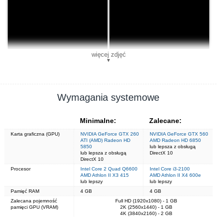
więcej zdjęć
▼
Wymagania systemowe
Minimalne:
Zalecane:
Karta graficzna (GPU)
NVIDIA GeForce GTX 260
NVIDIA GeForce GTX 560
ATI (AMD) Radeon HD
AMD Radeon HD 6850
5850
lub lepsza z obsługą
lub lepsza z obsługą
DirectX 10
DirectX 10
Procesor
Intel Core 2 Quad Q6600
Intel Core i3-2100
AMD Athlon II X3 415
AMD Athlon II X4 600e
lub lepszy
lub lepszy
Pamięć RAM
4 GB
4 GB
Zalecana pojemność
Full HD (1920x1080) - 1 GB
pamięci GPU (VRAM)
2K (2560x1440) - 1 GB
4K (3840x2160) - 2 GB