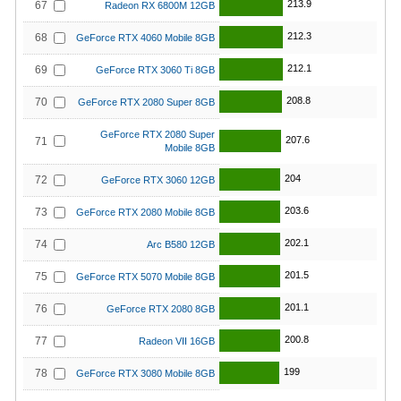
213.9
67
Radeon RX 6800M 12GB
212.3
68
GeForce RTX 4060 Mobile 8GB
212.1
69
GeForce RTX 3060 Ti 8GB
208.8
70
GeForce RTX 2080 Super 8GB
GeForce RTX 2080 Super
207.6
71
Mobile 8GB
204
72
GeForce RTX 3060 12GB
203.6
73
GeForce RTX 2080 Mobile 8GB
202.1
74
Arc B580 12GB
201.5
75
GeForce RTX 5070 Mobile 8GB
201.1
76
GeForce RTX 2080 8GB
200.8
77
Radeon VII 16GB
199
78
GeForce RTX 3080 Mobile 8GB