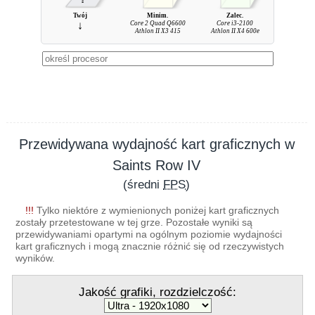
Twój
Minim.
Zalec.
↓
Core 2 Quad Q6600
Core i3-2100
Athlon II X3 415
Athlon II X4 600e
Przewidywana wydajność kart graficznych w
Saints Row IV
(średni
FPS
)
!!!
Tylko niektóre z wymienionych poniżej kart graficznych
zostały przetestowane w tej grze. Pozostałe wyniki są
przewidywaniami opartymi na ogólnym poziomie wydajności
kart graficznych i mogą znacznie różnić się od rzeczywistych
wyników.
Jakość grafiki, rozdzielczość: