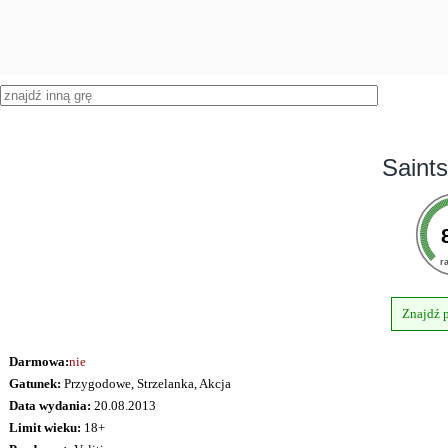
Saint
r
Znajdź 
Darmowa:
nie
Gatunek:
Przygodowe, Strzelanka, Akcja
Data wydania:
20.08.2013
Limit wieku:
18+