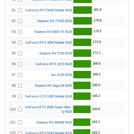
181.8
91
GeForce RTX 5060 Mobile 8GB
179.8
92
Radeon RX 7700S 8GB
179.5
93
Radeon RX 6600 XT 8GB
173.9
94
GeForce RTX 4050 Mobile 6GB
171.1
95
Radeon RX 5700 8GB
168.6
96
GeForce RTX 2070 8GB
168.2
97
Arc A750 8GB
165.6
98
Radeon RX Vega 56 8GB
165.2
99
GeForce GTX 1080 Mobile 8GB
GeForce RTX 2080 Super Max-
164.6
100
Q 8GB
163.2
101
Radeon RX 6650M 8GB
163.1
102
GeForce RTX 5050 Mobile 8GB