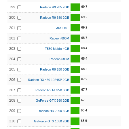
69.7
199
Radeon R9 285 2GB
69.2
200
Radeon R9 380 2GB
69.2
201
Arc 140T
68.7
202
Radeon 890M
68.4
203
T550 Mobile 4GB
68.4
204
Radeon 680M
68.2
205
Radeon R9 280 3GB
67.9
206
Radeon RX 460 1024SP 2GB
67.7
207
Radeon R9 M395X 8GB
67
208
GeForce GTX 680 2GB
66.4
209
Radeon HD 7990 6GB
65.9
210
GeForce GTX 1050 2GB