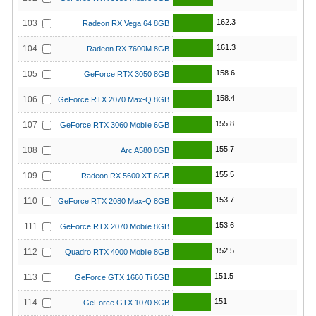
162.3
103
Radeon RX Vega 64 8GB
161.3
104
Radeon RX 7600M 8GB
158.6
105
GeForce RTX 3050 8GB
158.4
106
GeForce RTX 2070 Max-Q 8GB
155.8
107
GeForce RTX 3060 Mobile 6GB
155.7
108
Arc A580 8GB
155.5
109
Radeon RX 5600 XT 6GB
153.7
110
GeForce RTX 2080 Max-Q 8GB
153.6
111
GeForce RTX 2070 Mobile 8GB
152.5
112
Quadro RTX 4000 Mobile 8GB
151.5
113
GeForce GTX 1660 Ti 6GB
151
114
GeForce GTX 1070 8GB