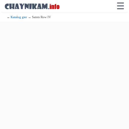
☰
→
Katalog gier
→ Saints Row IV