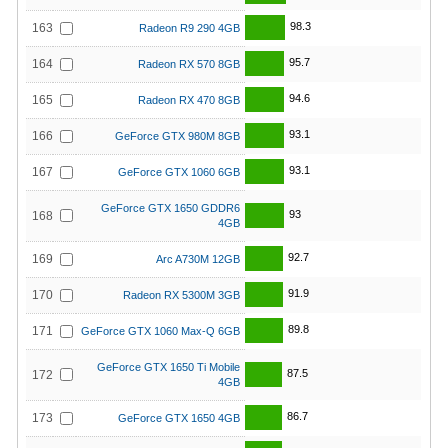
98.3
163
Radeon R9 290 4GB
95.7
164
Radeon RX 570 8GB
94.6
165
Radeon RX 470 8GB
93.1
166
GeForce GTX 980M 8GB
93.1
167
GeForce GTX 1060 6GB
GeForce GTX 1650 GDDR6
93
168
4GB
92.7
169
Arc A730M 12GB
91.9
170
Radeon RX 5300M 3GB
89.8
171
GeForce GTX 1060 Max-Q 6GB
GeForce GTX 1650 Ti Mobile
87.5
172
4GB
86.7
173
GeForce GTX 1650 4GB