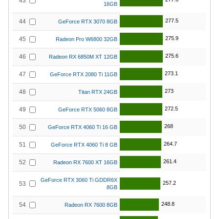
43
16GB
277.5
44
GeForce RTX 3070 8GB
275.9
45
Radeon Pro W6800 32GB
275.6
46
Radeon RX 6850M XT 12GB
273.1
47
GeForce RTX 2080 Ti 11GB
273
48
Titan RTX 24GB
272.5
49
GeForce RTX 5060 8GB
268
50
GeForce RTX 4060 Ti 16 GB
264.7
51
GeForce RTX 4060 Ti 8 GB
261.4
52
Radeon RX 7600 XT 16GB
GeForce RTX 3060 Ti GDDR6X
257.2
53
8GB
248.8
54
Radeon RX 7600 8GB