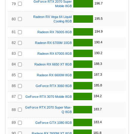
GeForce RTX 2070 Super
196.7
79
Mobile 8GB
Radeon RX Vega 64 Liquid
195.5
80
Cooling 8GB
194.9
81
Radeon RX 7600S 8GB
190.4
82
Radeon RX 6700M 10GB
190.2
83
Radeon RX 6700S 8GB
188.3
84
Radeon RX 6650 XT 8GB
187.3
85
Radeon RX 6600M 8GB
185.8
86
GeForce RTX 3060 8GB
184.2
87
GeForce RTX 3070 Mobile 8GB
GeForce RTX 2070 Super Max-
183.7
88
Q 8GB
183.4
89
GeForce GTX 1080 8GB
181.8
90
Radeon RX 7600M XT 8GB