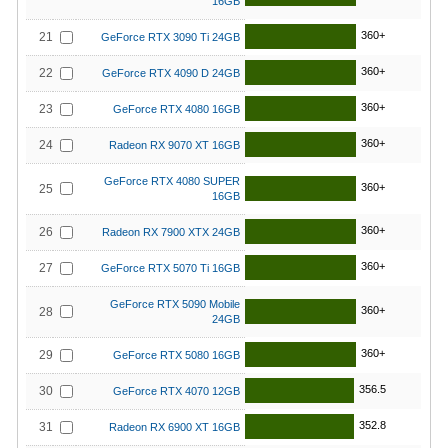
16GB
360+
21
GeForce RTX 3090 Ti 24GB
360+
22
GeForce RTX 4090 D 24GB
360+
23
GeForce RTX 4080 16GB
360+
24
Radeon RX 9070 XT 16GB
GeForce RTX 4080 SUPER
360+
25
16GB
360+
26
Radeon RX 7900 XTX 24GB
360+
27
GeForce RTX 5070 Ti 16GB
GeForce RTX 5090 Mobile
360+
28
24GB
360+
29
GeForce RTX 5080 16GB
356.5
30
GeForce RTX 4070 12GB
352.8
31
Radeon RX 6900 XT 16GB