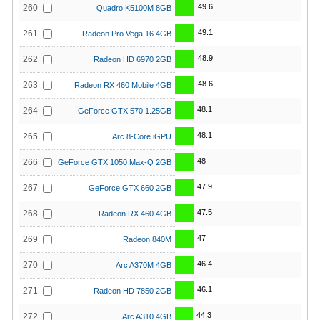
49.6
260
Quadro K5100M 8GB
49.1
261
Radeon Pro Vega 16 4GB
48.9
262
Radeon HD 6970 2GB
48.6
263
Radeon RX 460 Mobile 4GB
48.1
264
GeForce GTX 570 1.25GB
48.1
265
Arc 8-Core iGPU
48
266
GeForce GTX 1050 Max-Q 2GB
47.9
267
GeForce GTX 660 2GB
47.5
268
Radeon RX 460 4GB
47
269
Radeon 840M
46.4
270
Arc A370M 4GB
46.1
271
Radeon HD 7850 2GB
44.3
272
Arc A310 4GB