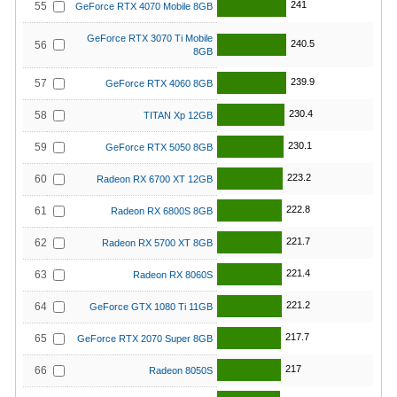
241
55
GeForce RTX 4070 Mobile 8GB
GeForce RTX 3070 Ti Mobile
240.5
56
8GB
239.9
57
GeForce RTX 4060 8GB
230.4
58
TITAN Xp 12GB
230.1
59
GeForce RTX 5050 8GB
223.2
60
Radeon RX 6700 XT 12GB
222.8
61
Radeon RX 6800S 8GB
221.7
62
Radeon RX 5700 XT 8GB
221.4
63
Radeon RX 8060S
221.2
64
GeForce GTX 1080 Ti 11GB
217.7
65
GeForce RTX 2070 Super 8GB
217
66
Radeon 8050S