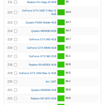
65
211
Radeon Pro Vega 20 4GB
GeForce GTX 1050 Ti Max-Q
64.9
212
4GB
64.7
213
Quadro P2000 Mobile 4GB
64.7
214
Quadro M5000M 8GB
63.7
215
GeForce GTX 960 4GB
62.2
216
GeForce GTX 880M 4GB
61.1
217
GeForce GTX 960 2GB
60.8
218
Radeon R9 M295X 4GB
60.5
219
GeForce GTX 1650 Max-Q 4GB
60.1
220
Arc 130T
59.9
221
Quadro M3000M 4GB
59.8
222
Radeon HD 5970 4GB