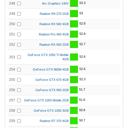
53.3
248
Arc Graphics 140V
53
249
Radeon R9 270 2GB
52.8
250
Radeon RX 560 4GB
52.8
251
Radeon Pro 460 4GB
52.7
252
Radeon RX 560 2GB
GeForce GTX 1050 Ti Mobile
52.6
253
4GB
52.6
254
GeForce GTX 965M 4GB
52.3
255
GeForce GTX 670 4GB
51.7
256
GeForce GTX 950 2GB
51.6
257
GeForce GTX 1050 Mobile 2GB
50.8
258
GeForce GTX 1050 3GB
50.7
259
Radeon R7 370 4GB