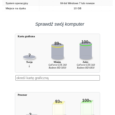
System operacyjny
64-bit Windows 7 lub nowsze
Miejsce na dysku
10 GB
Sprawdź swój komputer
Karta graficzna
100
%
89
%
?
Twoja
Minim.
Zalec.
↓
GeForce GTX 260
GeForce GTX 560
Radeon HD 5850
Radeon HD 6850
Procesor
100
93
%
%
?