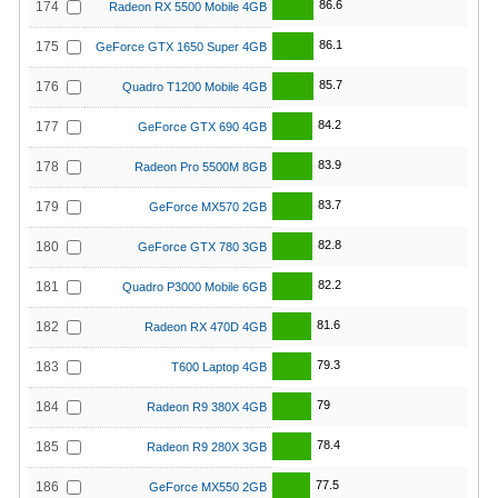
86.6
174
Radeon RX 5500 Mobile 4GB
86.1
175
GeForce GTX 1650 Super 4GB
85.7
176
Quadro T1200 Mobile 4GB
84.2
177
GeForce GTX 690 4GB
83.9
178
Radeon Pro 5500M 8GB
83.7
179
GeForce MX570 2GB
82.8
180
GeForce GTX 780 3GB
82.2
181
Quadro P3000 Mobile 6GB
81.6
182
Radeon RX 470D 4GB
79.3
183
T600 Laptop 4GB
79
184
Radeon R9 380X 4GB
78.4
185
Radeon R9 280X 3GB
77.5
186
GeForce MX550 2GB