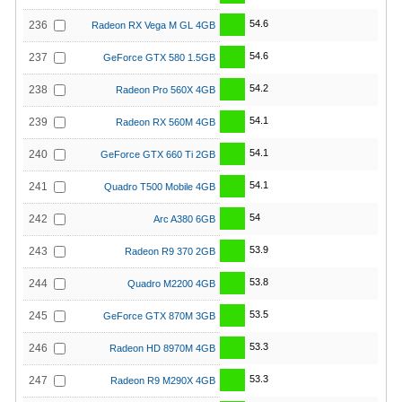
54.6
236
Radeon RX Vega M GL 4GB
54.6
237
GeForce GTX 580 1.5GB
54.2
238
Radeon Pro 560X 4GB
54.1
239
Radeon RX 560M 4GB
54.1
240
GeForce GTX 660 Ti 2GB
54.1
241
Quadro T500 Mobile 4GB
54
242
Arc A380 6GB
53.9
243
Radeon R9 370 2GB
53.8
244
Quadro M2200 4GB
53.5
245
GeForce GTX 870M 3GB
53.3
246
Radeon HD 8970M 4GB
53.3
247
Radeon R9 M290X 4GB