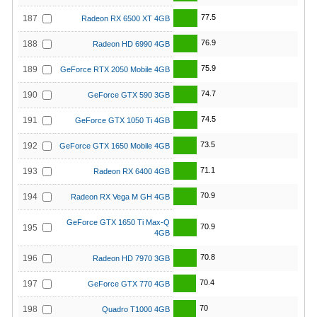
77.5
187
Radeon RX 6500 XT 4GB
76.9
188
Radeon HD 6990 4GB
75.9
189
GeForce RTX 2050 Mobile 4GB
74.7
190
GeForce GTX 590 3GB
74.5
191
GeForce GTX 1050 Ti 4GB
73.5
192
GeForce GTX 1650 Mobile 4GB
71.1
193
Radeon RX 6400 4GB
70.9
194
Radeon RX Vega M GH 4GB
GeForce GTX 1650 Ti Max-Q
70.9
195
4GB
70.8
196
Radeon HD 7970 3GB
70.4
197
GeForce GTX 770 4GB
70
198
Quadro T1000 4GB