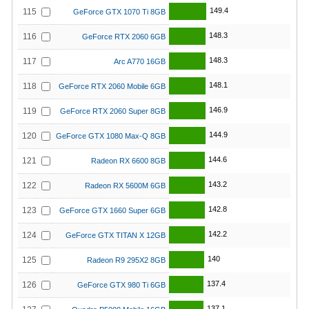
149.4
115
GeForce GTX 1070 Ti 8GB
148.3
116
GeForce RTX 2060 6GB
148.3
117
Arc A770 16GB
148.1
118
GeForce RTX 2060 Mobile 6GB
146.9
119
GeForce RTX 2060 Super 8GB
144.9
120
GeForce GTX 1080 Max-Q 8GB
144.6
121
Radeon RX 6600 8GB
143.2
122
Radeon RX 5600M 6GB
142.8
123
GeForce GTX 1660 Super 6GB
142.2
124
GeForce GTX TITAN X 12GB
140
125
Radeon R9 295X2 8GB
137.4
126
GeForce GTX 980 Ti 6GB
137.1