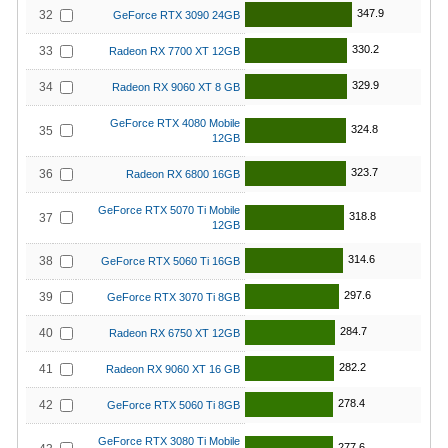
347.9
32
GeForce RTX 3090 24GB
330.2
33
Radeon RX 7700 XT 12GB
329.9
34
Radeon RX 9060 XT 8 GB
GeForce RTX 4080 Mobile
324.8
35
12GB
323.7
36
Radeon RX 6800 16GB
GeForce RTX 5070 Ti Mobile
318.8
37
12GB
314.6
38
GeForce RTX 5060 Ti 16GB
297.6
39
GeForce RTX 3070 Ti 8GB
284.7
40
Radeon RX 6750 XT 12GB
282.2
41
Radeon RX 9060 XT 16 GB
278.4
42
GeForce RTX 5060 Ti 8GB
GeForce RTX 3080 Ti Mobile
277.6