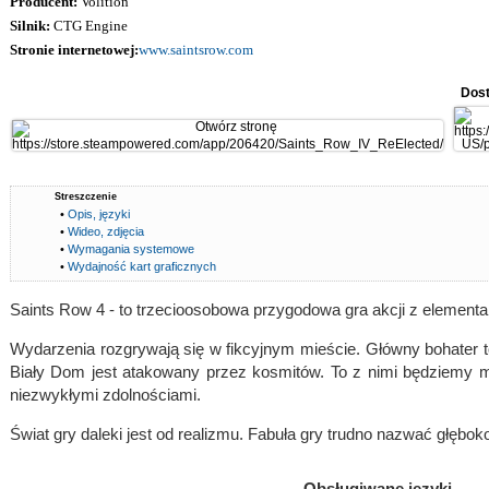
Producent:
Volition
Silnik:
CTG Engine
Stronie internetowej:
www.saintsrow.com
Dost
Streszczenie
•
Opis, języki
•
Wideo, zdjęcia
•
Wymagania systemowe
•
Wydajność kart graficznych
Saints Row 4 - to trzecioosobowa przygodowa gra akcji z elementa
Wydarzenia rozgrywają się w fikcyjnym mieście. Główny bohater to
Biały Dom jest atakowany przez kosmitów. To z nimi będziemy mu
niezwykłymi zdolnościami.
Świat gry daleki jest od realizmu. Fabuła gry trudno nazwać głęb
Obsługiwane języki