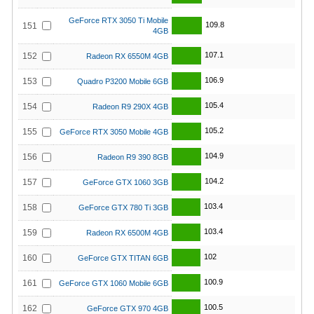
GeForce RTX 3050 Ti Mobile
109.8
151
4GB
107.1
152
Radeon RX 6550M 4GB
106.9
153
Quadro P3200 Mobile 6GB
105.4
154
Radeon R9 290X 4GB
105.2
155
GeForce RTX 3050 Mobile 4GB
104.9
156
Radeon R9 390 8GB
104.2
157
GeForce GTX 1060 3GB
103.4
158
GeForce GTX 780 Ti 3GB
103.4
159
Radeon RX 6500M 4GB
102
160
GeForce GTX TITAN 6GB
100.9
161
GeForce GTX 1060 Mobile 6GB
100.5
162
GeForce GTX 970 4GB