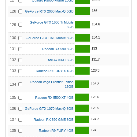
127
Quadro P5000 Mobile 16GB
136
128
GeForce RTX 2060 Max-Q 6GB
GeForce GTX 1660 Ti Mobile
134.6
129
6GB
134.1
130
GeForce GTX 1070 Mobile 8GB
133
131
Radeon RX 590 8GB
131.7
132
Arc A770M 16GB
128.3
133
Radeon R9 FURY X 4GB
Radeon Vega Frontier Edition
126.2
134
16GB
125.6
135
Radeon RX 5500 XT 4GB
125.5
136
GeForce GTX 1070 Max-Q 8GB
124.2
137
Radeon RX 590 GME 8GB
124
138
Radeon R9 FURY 4GB