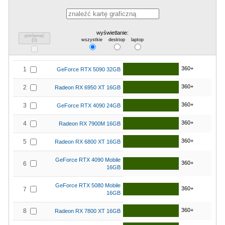
wyświetlanie:
porównać
wszystkie
desktop
laptop
(
0
)
360+
1
GeForce RTX 5090 32GB
360+
2
Radeon RX 6950 XT 16GB
360+
3
GeForce RTX 4090 24GB
360+
4
Radeon RX 7900M 16GB
360+
5
Radeon RX 6800 XT 16GB
GeForce RTX 4090 Mobile
360+
6
16GB
GeForce RTX 5080 Mobile
360+
7
16GB
360+
8
Radeon RX 7800 XT 16GB