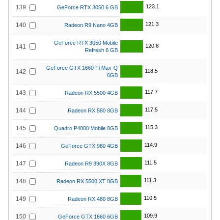
123.1
139
GeForce RTX 3050 6 GB
121.3
140
Radeon R9 Nano 4GB
GeForce RTX 3050 Mobile
120.8
141
Refresh 6 GB
GeForce GTX 1660 Ti Max-Q
118.5
142
6GB
117.7
143
Radeon RX 5500 4GB
117.5
144
Radeon RX 580 8GB
115.3
145
Quadro P4000 Mobile 8GB
114.9
146
GeForce GTX 980 4GB
111.5
147
Radeon R9 390X 8GB
111.3
148
Radeon RX 5500 XT 8GB
110.5
149
Radeon RX 480 8GB
109.9
150
GeForce GTX 1660 6GB