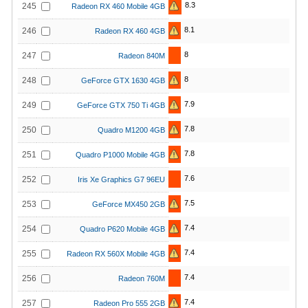
8.3
245
Radeon RX 460 Mobile 4GB
8.1
246
Radeon RX 460 4GB
8
247
Radeon 840M
8
248
GeForce GTX 1630 4GB
7.9
249
GeForce GTX 750 Ti 4GB
7.8
250
Quadro M1200 4GB
7.8
251
Quadro P1000 Mobile 4GB
7.6
252
Iris Xe Graphics G7 96EU
7.5
253
GeForce MX450 2GB
7.4
254
Quadro P620 Mobile 4GB
7.4
255
Radeon RX 560X Mobile 4GB
7.4
256
Radeon 760M
7.4
257
Radeon Pro 555 2GB