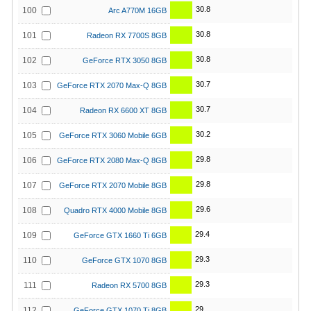
30.8
100
Arc A770M 16GB
30.8
101
Radeon RX 7700S 8GB
30.8
102
GeForce RTX 3050 8GB
30.7
103
GeForce RTX 2070 Max-Q 8GB
30.7
104
Radeon RX 6600 XT 8GB
30.2
105
GeForce RTX 3060 Mobile 6GB
29.8
106
GeForce RTX 2080 Max-Q 8GB
29.8
107
GeForce RTX 2070 Mobile 8GB
29.6
108
Quadro RTX 4000 Mobile 8GB
29.4
109
GeForce GTX 1660 Ti 6GB
29.3
110
GeForce GTX 1070 8GB
29.3
111
Radeon RX 5700 8GB
29
112
GeForce GTX 1070 Ti 8GB