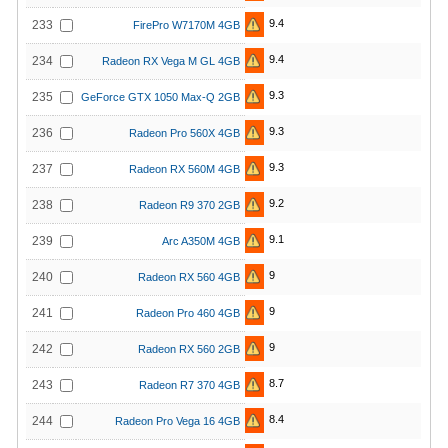
9.4
233
FirePro W7170M 4GB
9.4
234
Radeon RX Vega M GL 4GB
9.3
235
GeForce GTX 1050 Max-Q 2GB
9.3
236
Radeon Pro 560X 4GB
9.3
237
Radeon RX 560M 4GB
9.2
238
Radeon R9 370 2GB
9.1
239
Arc A350M 4GB
9
240
Radeon RX 560 4GB
9
241
Radeon Pro 460 4GB
9
242
Radeon RX 560 2GB
8.7
243
Radeon R7 370 4GB
8.4
244
Radeon Pro Vega 16 4GB