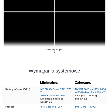
więcej zdjęć
▼
Wymagania systemowe
Minimalne:
Zalecane:
Karta graficzna (GPU)
NVIDIA GeForce GTX 1070
NVIDIA GeForce RTX 2080
Ti
AMD Radeon RX 6800 XT
AMD Radeon RX 5700
lub lepsza z obsługą
lub lepsza z obsługą
DirectX 12
DirectX 12
Procesor
Intel Core i7-6700K
Intel Core i7-8700K