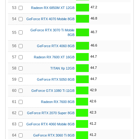
47.2
53
Radeon RX 6850M XT 12GB
46.8
54
GeForce RTX 4070 Mobile 8GB
GeForce RTX 3070 Ti Mobile
46.7
55
8GB
46.6
56
GeForce RTX 4060 8GB
44.7
57
Radeon RX 7600 XT 16GB
44.7
58
TITAN Xp 12GB
44.7
59
GeForce RTX 5050 8GB
42.9
60
GeForce GTX 1080 Ti 11GB
42.6
61
Radeon RX 7600 8GB
42.3
62
GeForce RTX 2070 Super 8GB
41.2
63
GeForce RTX 4060 Mobile 8GB
41.2
64
GeForce RTX 3060 Ti 8GB