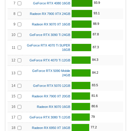
93.9
7
GeForce RTX 4080 16GB
93.1
8
Radeon RX 7900 XTX 24GB
88.9
9
Radeon RX 9070 XT 16GB
87.8
10
GeForce RTX 3090 Ti 24GB
GeForce RTX 4070 Ti SUPER
87.3
11
16GB
84.3
12
GeForce RTX 4070 Ti 12GB
GeForce RTX 5090 Mobile
84.2
13
24GB
83.5
14
GeForce RTX 5070 12GB
81.6
15
Radeon RX 7900 XT 20GB
80.6
16
Radeon RX 9070 16GB
79
17
GeForce RTX 3080 Ti 12GB
77.2
18
Radeon RX 6950 XT 16GB