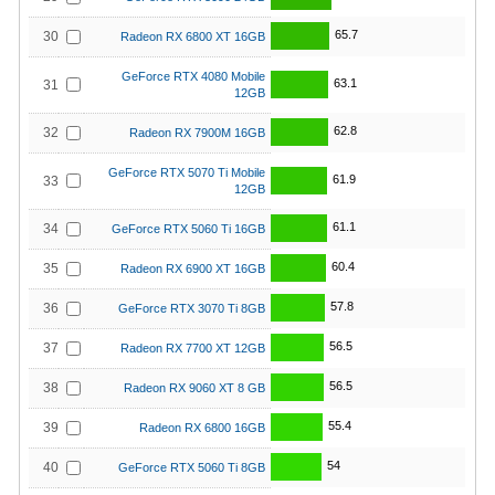
65.7
30
Radeon RX 6800 XT 16GB
GeForce RTX 4080 Mobile
63.1
31
12GB
62.8
32
Radeon RX 7900M 16GB
GeForce RTX 5070 Ti Mobile
61.9
33
12GB
61.1
34
GeForce RTX 5060 Ti 16GB
60.4
35
Radeon RX 6900 XT 16GB
57.8
36
GeForce RTX 3070 Ti 8GB
56.5
37
Radeon RX 7700 XT 12GB
56.5
38
Radeon RX 9060 XT 8 GB
55.4
39
Radeon RX 6800 16GB
54
40
GeForce RTX 5060 Ti 8GB