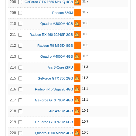
11.7
208
GeForce GTX 1650 Max-Q 4GB
11.7
209
Radeon 680M
11.6
210
Quadro M3000M 4GB
11.6
211
Radeon RX 460 1024SP 2GB
11.6
212
Radeon R9 M395X 8GB
11.6
213
Quadro M4000M 4GB
11.3
214
Arc 8-Core iGPU
11.2
215
GeForce GTX 760 2GB
11.1
216
Radeon Pro Vega 20 4GB
11.1
217
GeForce GTX 780M 4GB
10.9
218
Arc A370M 4GB
10.7
219
GeForce GTX 970M 6GB
10.5
220
Quadro T500 Mobile 4GB