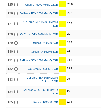
26.6
125
Quadro P5000 Mobile 16GB
26.4
126
GeForce RTX 2060 Max-Q 6GB
GeForce GTX 1660 Ti Mobile
26.1
127
6GB
26
128
GeForce GTX 1070 Mobile 8GB
24.7
129
Radeon RX 6600 8GB
24.5
130
Radeon RX 5600M 6GB
24.4
131
GeForce GTX 1070 Max-Q 8GB
23.9
132
GeForce RTX 3050 6 GB
GeForce RTX 3050 Mobile
23.5
133
Refresh 6 GB
GeForce GTX 1660 Ti Max-Q
23
134
6GB
22.8
135
Radeon RX 590 8GB