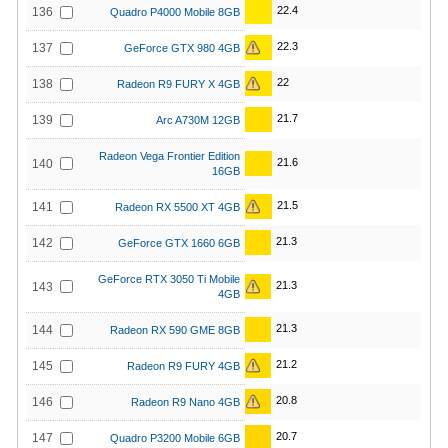
22.4
136
Quadro P4000 Mobile 8GB
22.3
137
GeForce GTX 980 4GB
22
138
Radeon R9 FURY X 4GB
21.7
139
Arc A730M 12GB
Radeon Vega Frontier Edition
21.6
140
16GB
21.5
141
Radeon RX 5500 XT 4GB
21.3
142
GeForce GTX 1660 6GB
GeForce RTX 3050 Ti Mobile
21.3
143
4GB
21.3
144
Radeon RX 590 GME 8GB
21.2
145
Radeon R9 FURY 4GB
20.8
146
Radeon R9 Nano 4GB
20.7
147
Quadro P3200 Mobile 6GB