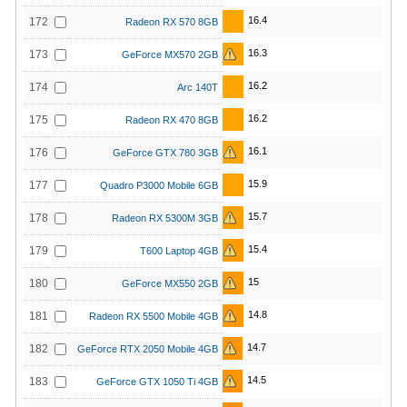
16.4
172
Radeon RX 570 8GB
16.3
173
GeForce MX570 2GB
16.2
174
Arc 140T
16.2
175
Radeon RX 470 8GB
16.1
176
GeForce GTX 780 3GB
15.9
177
Quadro P3000 Mobile 6GB
15.7
178
Radeon RX 5300M 3GB
15.4
179
T600 Laptop 4GB
15
180
GeForce MX550 2GB
14.8
181
Radeon RX 5500 Mobile 4GB
14.7
182
GeForce RTX 2050 Mobile 4GB
14.5
183
GeForce GTX 1050 Ti 4GB