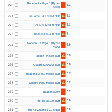
Radeon RX Vega 8 (Ryzen
6.1
270
5000)
6.1
271
GeForce GTX 960M 2GB
6.1
272
GeForce MX350 2GB
6
273
Radeon Pro 450 2GB
Radeon RX Vega 8 (Ryzen
5.8
274
4000)
5.8
275
Radeon RX 550 4GB
5.8
276
Quadro M2000M 4GB
5.7
277
Radeon RX 550 Mobile 2GB
5.7
278
Quadro P600 Mobile 4GB
5.7
279
Radeon 820M
5.6
280
FirePro M6100 2GB
5.6
281
Iris Xe Graphics G7 64EU