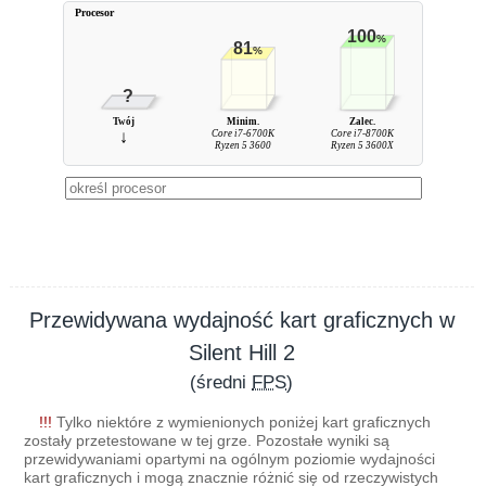
Procesor
100
%
81
%
?
Twój
Minim.
Zalec.
↓
Core i7-6700K
Core i7-8700K
Ryzen 5 3600
Ryzen 5 3600X
Przewidywana wydajność kart graficznych w
Silent Hill 2
(średni
FPS
)
!!!
Tylko niektóre z wymienionych poniżej kart graficznych
zostały przetestowane w tej grze. Pozostałe wyniki są
przewidywaniami opartymi na ogólnym poziomie wydajności
kart graficznych i mogą znacznie różnić się od rzeczywistych