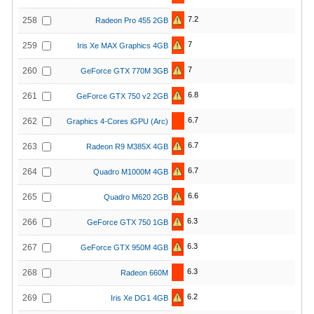
7.2
258
Radeon Pro 455 2GB
7
259
Iris Xe MAX Graphics 4GB
7
260
GeForce GTX 770M 3GB
6.8
261
GeForce GTX 750 v2 2GB
6.7
262
Graphics 4-Cores iGPU (Arc)
6.7
263
Radeon R9 M385X 4GB
6.7
264
Quadro M1000M 4GB
6.6
265
Quadro M620 2GB
6.3
266
GeForce GTX 750 1GB
6.3
267
GeForce GTX 950M 4GB
6.3
268
Radeon 660M
6.2
269
Iris Xe DG1 4GB