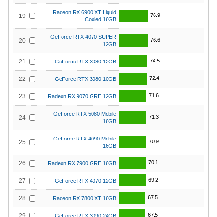
Radeon RX 6900 XT Liquid
76.9
19
Cooled 16GB
GeForce RTX 4070 SUPER
76.6
20
12GB
74.5
21
GeForce RTX 3080 12GB
72.4
22
GeForce RTX 3080 10GB
71.6
23
Radeon RX 9070 GRE 12GB
GeForce RTX 5080 Mobile
71.3
24
16GB
GeForce RTX 4090 Mobile
70.9
25
16GB
70.1
26
Radeon RX 7900 GRE 16GB
69.2
27
GeForce RTX 4070 12GB
67.5
28
Radeon RX 7800 XT 16GB
67.5
29
GeForce RTX 3090 24GB