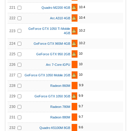
10.4
221
Quadro M2200 4GB
10.4
222
Arc A310 4GB
GeForce GTX 1050 Ti Mobile
10.2
223
4GB
10.2
224
GeForce GTX 965M 4GB
10
225
GeForce GTX 950 2GB
10
226
Arc 7-Core iGPU
10
227
GeForce GTX 1050 Mobile 2GB
9.9
228
Radeon 860M
9.9
229
GeForce GTX 1050 3GB
9.7
230
Radeon 780M
9.7
231
Radeon 880M
9.6
232
Quadro K5100M 8GB