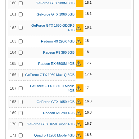
18.1
160
GeForce GTX 980M 8GB
18.1
161
GeForce GTX 1060 6GB
GeForce GTX 1650 GDDR6
18.1
162
4GB
18
163
Radeon R9 290X 4GB
18
164
Radeon R9 390 8GB
17.7
165
Radeon RX 6500M 4GB
17.4
166
GeForce GTX 1060 Max-Q 6GB
GeForce GTX 1650 Ti Mobile
17
167
4GB
16.8
168
GeForce GTX 1650 4GB
16.8
169
Radeon R9 290 4GB
16.7
170
GeForce GTX 1650 Super 4GB
16.6
171
Quadro T1200 Mobile 4GB