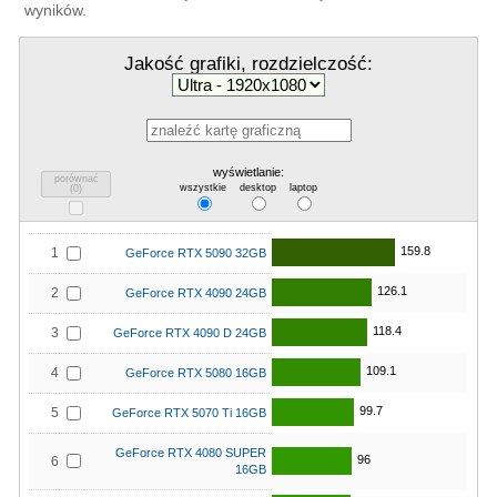
wyników.
Jakość grafiki, rozdzielczość:
wyświetlanie:
porównać
wszystkie
desktop
laptop
(
0
)
159.8
1
GeForce RTX 5090 32GB
126.1
2
GeForce RTX 4090 24GB
118.4
3
GeForce RTX 4090 D 24GB
109.1
4
GeForce RTX 5080 16GB
99.7
5
GeForce RTX 5070 Ti 16GB
GeForce RTX 4080 SUPER
96
6
16GB