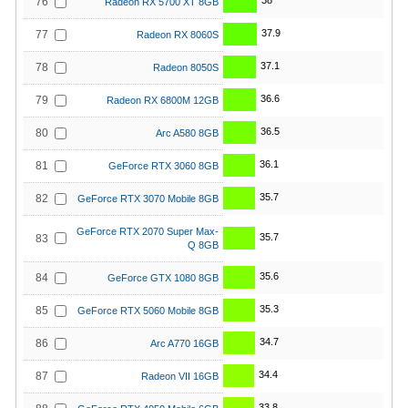
38
76
Radeon RX 5700 XT 8GB
37.9
77
Radeon RX 8060S
37.1
78
Radeon 8050S
36.6
79
Radeon RX 6800M 12GB
36.5
80
Arc A580 8GB
36.1
81
GeForce RTX 3060 8GB
35.7
82
GeForce RTX 3070 Mobile 8GB
GeForce RTX 2070 Super Max-
35.7
83
Q 8GB
35.6
84
GeForce GTX 1080 8GB
35.3
85
GeForce RTX 5060 Mobile 8GB
34.7
86
Arc A770 16GB
34.4
87
Radeon VII 16GB
33.8