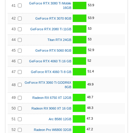
GeForce RTX 3080 Ti Mobile
53.9
41
16GB
53.9
42
GeForce RTX 3070 8GB
53
43
GeForce RTX 2080 Ti 11GB
53
44
Titan RTX 24GB
52.9
45
GeForce RTX 5060 8GB
52
46
GeForce RTX 4060 Ti 16 GB
51.4
47
GeForce RTX 4060 Ti 8 GB
GeForce RTX 3060 Ti GDDR6X
49.9
48
8GB
48.7
49
Radeon RX 6750 XT 12GB
48.3
50
Radeon RX 9060 XT 16 GB
47.3
51
Arc B580 12GB
47.2
52
Radeon Pro W6800 32GB