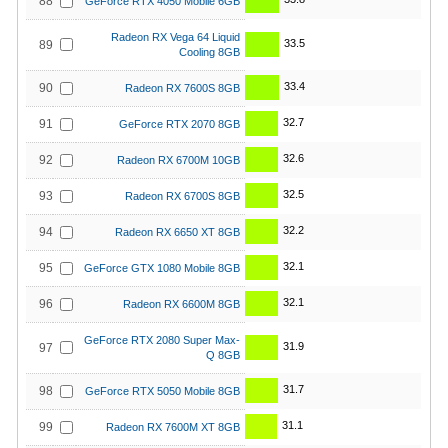
88
GeForce RTX 4050 Mobile 6GB
Radeon RX Vega 64 Liquid
33.5
89
Cooling 8GB
33.4
90
Radeon RX 7600S 8GB
32.7
91
GeForce RTX 2070 8GB
32.6
92
Radeon RX 6700M 10GB
32.5
93
Radeon RX 6700S 8GB
32.2
94
Radeon RX 6650 XT 8GB
32.1
95
GeForce GTX 1080 Mobile 8GB
32.1
96
Radeon RX 6600M 8GB
GeForce RTX 2080 Super Max-
31.9
97
Q 8GB
31.7
98
GeForce RTX 5050 Mobile 8GB
31.1
99
Radeon RX 7600M XT 8GB