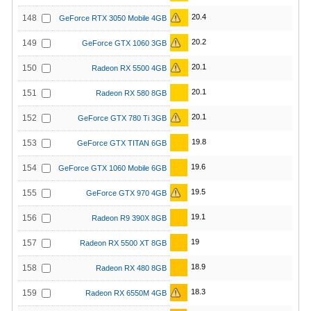
20.4
148
GeForce RTX 3050 Mobile 4GB
20.2
149
GeForce GTX 1060 3GB
20.1
150
Radeon RX 5500 4GB
20.1
151
Radeon RX 580 8GB
20.1
152
GeForce GTX 780 Ti 3GB
19.8
153
GeForce GTX TITAN 6GB
19.6
154
GeForce GTX 1060 Mobile 6GB
19.5
155
GeForce GTX 970 4GB
19.1
156
Radeon R9 390X 8GB
19
157
Radeon RX 5500 XT 8GB
18.9
158
Radeon RX 480 8GB
18.3
159
Radeon RX 6550M 4GB