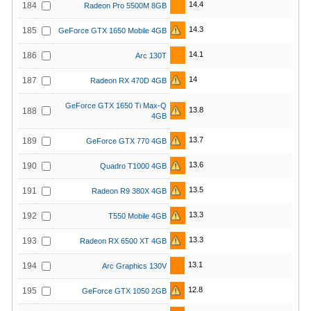
14.4
184
Radeon Pro 5500M 8GB
14.3
185
GeForce GTX 1650 Mobile 4GB
14.1
186
Arc 130T
14
187
Radeon RX 470D 4GB
GeForce GTX 1650 Ti Max-Q
13.8
188
4GB
13.7
189
GeForce GTX 770 4GB
13.6
190
Quadro T1000 4GB
13.5
191
Radeon R9 380X 4GB
13.3
192
T550 Mobile 4GB
13.3
193
Radeon RX 6500 XT 4GB
13.1
194
Arc Graphics 130V
12.8
195
GeForce GTX 1050 2GB