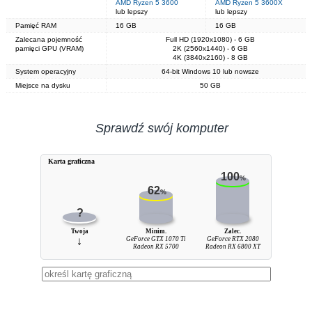
AMD Ryzen 5 3600
AMD Ryzen 5 3600X
lub lepszy
lub lepszy
Pamięć RAM
16 GB
16 GB
Zalecana pojemność
Full HD (1920x1080) - 6 GB
pamięci GPU (VRAM)
2K (2560x1440) - 6 GB
4K (3840x2160) - 8 GB
System operacyjny
64-bit Windows 10 lub nowsze
Miejsce na dysku
50 GB
Sprawdź swój komputer
Karta graficzna
100
%
62
%
?
Twoja
Minim.
Zalec.
↓
GeForce GTX 1070 Ti
GeForce RTX 2080
Radeon RX 5700
Radeon RX 6800 XT