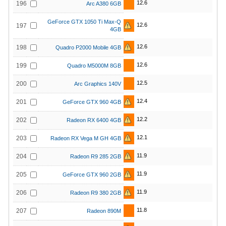
12.6
196
Arc A380 6GB
GeForce GTX 1050 Ti Max-Q
12.6
197
4GB
12.6
198
Quadro P2000 Mobile 4GB
12.6
199
Quadro M5000M 8GB
12.5
200
Arc Graphics 140V
12.4
201
GeForce GTX 960 4GB
12.2
202
Radeon RX 6400 4GB
12.1
203
Radeon RX Vega M GH 4GB
11.9
204
Radeon R9 285 2GB
11.9
205
GeForce GTX 960 2GB
11.9
206
Radeon R9 380 2GB
11.8
207
Radeon 890M