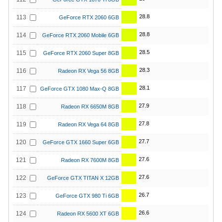
28.8
113
GeForce RTX 2060 6GB
28.8
114
GeForce RTX 2060 Mobile 6GB
28.5
115
GeForce RTX 2060 Super 8GB
28.3
116
Radeon RX Vega 56 8GB
28.1
117
GeForce GTX 1080 Max-Q 8GB
27.9
118
Radeon RX 6650M 8GB
27.8
119
Radeon RX Vega 64 8GB
27.7
120
GeForce GTX 1660 Super 6GB
27.6
121
Radeon RX 7600M 8GB
27.6
122
GeForce GTX TITAN X 12GB
26.7
123
GeForce GTX 980 Ti 6GB
26.6
124
Radeon RX 5600 XT 6GB