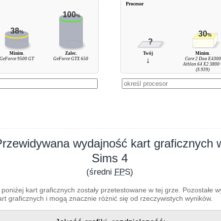
Procesor
100
%
38
%
30
%
?
Minim.
Zalec.
Twój
Minim.
GeForce 9500 GT
GeForce GTX 650
↓
Core 2 Duo E4300
Athlon 64 X2 3800
(S.939)
Przewidywana wydajność kart graficznych 
Sims 4
(średni
FPS
)
poniżej kart graficznych zostały przetestowane w tej grze. Pozostałe 
t graficznych i mogą znacznie różnić się od rzeczywistych wyników.