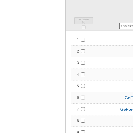
porównać
(
0
)
1
2
3
4
5
GeF
6
GeFor
7
8
9