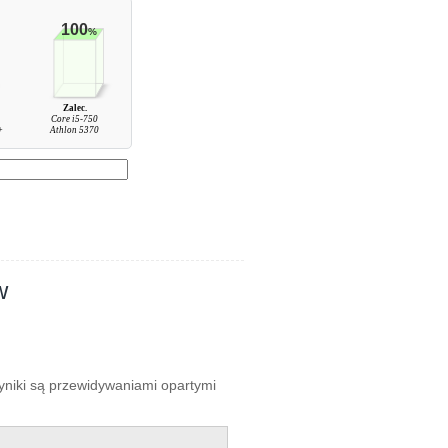
100
%
Zalec.
Core i5-750
+
Athlon 5370
w
wyniki są przewidywaniami opartymi