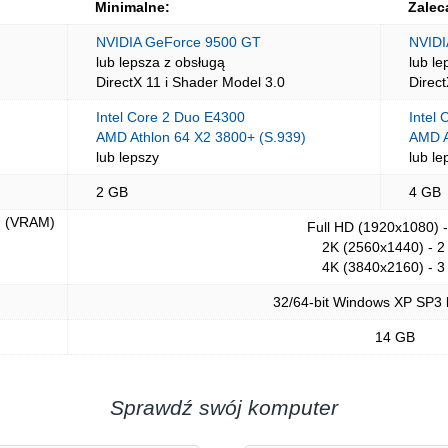
Minimalne:
Zalec
NVIDIA GeForce 9500 GT
NVIDI
lub lepsza z obsługą
lub le
DirectX 11 i Shader Model 3.0
Direc
Intel Core 2 Duo E4300
Intel 
AMD Athlon 64 X2 3800+ (S.939)
AMD A
lub lepszy
lub le
2 GB
4 GB
U (VRAM)
Full HD (1920x1080) 
2K (2560x1440) - 2
4K (3840x2160) - 3
32/64-bit Windows XP SP3 
14 GB
Sprawdź swój komputer