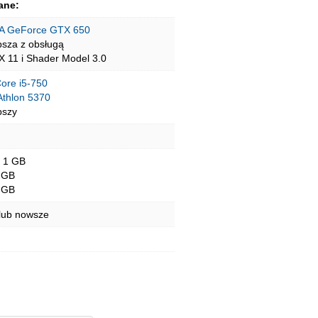
ane:
A GeForce GTX 650
psza z obsługą
tX 11 i Shader Model 3.0
Core i5-750
thlon 5370
pszy
- 1 GB
 GB
 GB
lub nowsze