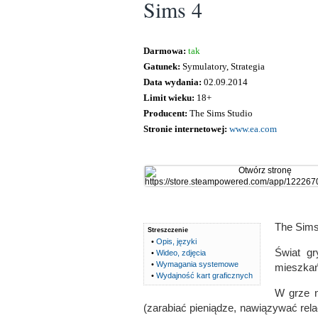
Sims 4
Darmowa:
tak
Gatunek:
Symulatory, Strategia
Data wydania:
02.09.2014
Limit wieku:
18+
Producent:
The Sims Studio
Stronie internetowej:
www.ea.com
The Sims 
Streszczenie
•
Opis, języki
Świat gr
•
Wideo, zdjęcia
•
Wymagania systemowe
mieszkań
•
Wydajność kart graficznych
W grze n
(zarabiać pieniądze, nawiązywać rela