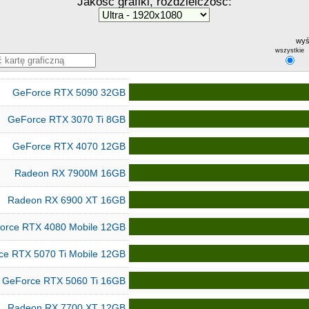
Jakość grafiki, rozdzielczość:
wyś
wszystkie
GeForce RTX 5090 32GB
GeForce RTX 3070 Ti 8GB
GeForce RTX 4070 12GB
Radeon RX 7900M 16GB
Radeon RX 6900 XT 16GB
orce RTX 4080 Mobile 12GB
ce RTX 5070 Ti Mobile 12GB
GeForce RTX 5060 Ti 16GB
Radeon RX 7700 XT 12GB