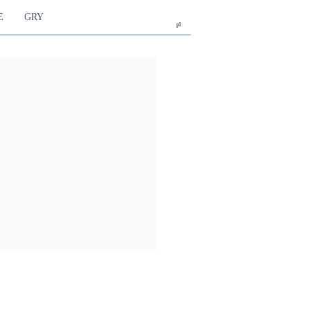
E
GRY
pl