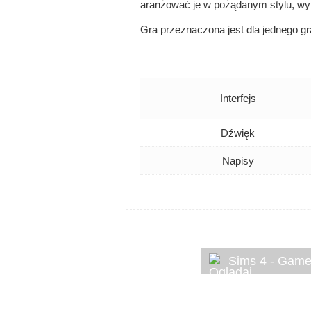
aranżować je w pożądanym stylu, w
Gra przeznaczona jest dla jednego gra
Interfejs
Dźwięk
Napisy
Sims 4 - Game