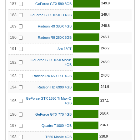
249.9
187
GeForce GTX 590 3GB
249.4
188
GeForce GTX 1050 Ti 4GB
248.6
189
Radeon R9 380X 4GB
246.7
190
Radeon R9 280X 3GB
246.2
191
Arc 130T
GeForce GTX 1650 Mobile
245.9
192
4GB
243.8
193
Radeon RX 6500 XT 4GB
241.9
194
Radeon HD 6990 4GB
GeForce GTX 1650 Ti Max-Q
237.1
195
4GB
235.5
196
GeForce GTX 770 4GB
234.1
197
Quadro T1000 4GB
228.9
198
T550 Mobile 4GB