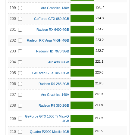
228.7
199
Arc Graphics 130V
224.3
200
GeForce GTX 680 2GB
223.7
201
Radeon RX 6400 4GB
223.2
202
Radeon RX Vega M GH 4GB
222.7
203
Radeon HD 7970 3GB
221.1
204
Arc A380 6GB
220.6
205
GeForce GTX 1050 2GB
219.5
206
Radeon R9 285 2GB
218.3
207
Arc Graphics 140V
217.9
208
Radeon R9 380 2GB
GeForce GTX 1050 Ti Max-Q
217.2
209
4GB
216.5
210
Quadro P2000 Mobile 4GB