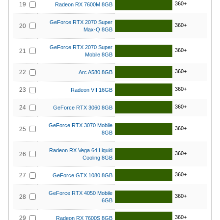
360+
19
Radeon RX 7600M 8GB
GeForce RTX 2070 Super
360+
20
Max-Q 8GB
GeForce RTX 2070 Super
360+
21
Mobile 8GB
360+
22
Arc A580 8GB
360+
23
Radeon VII 16GB
360+
24
GeForce RTX 3060 8GB
GeForce RTX 3070 Mobile
360+
25
8GB
Radeon RX Vega 64 Liquid
360+
26
Cooling 8GB
360+
27
GeForce GTX 1080 8GB
GeForce RTX 4050 Mobile
360+
28
6GB
360+
29
Radeon RX 7600S 8GB