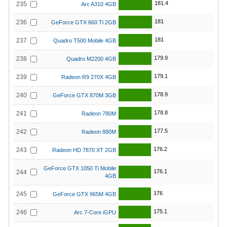
181.4
235
Arc A310 4GB
181
236
GeForce GTX 660 Ti 2GB
181
237
Quadro T500 Mobile 4GB
179.9
238
Quadro M2200 4GB
179.1
239
Radeon R9 270X 4GB
178.9
240
GeForce GTX 870M 3GB
178.8
241
Radeon 780M
177.5
242
Radeon 880M
176.2
243
Radeon HD 7870 XT 2GB
GeForce GTX 1050 Ti Mobile
176.1
244
4GB
176
245
GeForce GTX 965M 4GB
175.1
246
Arc 7-Core iGPU