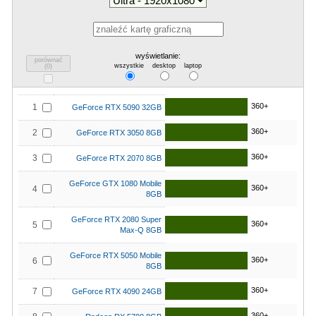
wyświetlanie:
porównać
wszystkie
desktop
laptop
(
0
)
360+
1
GeForce RTX 5090 32GB
360+
2
GeForce RTX 3050 8GB
360+
3
GeForce RTX 2070 8GB
GeForce GTX 1080 Mobile
360+
4
8GB
GeForce RTX 2080 Super
360+
5
Max-Q 8GB
GeForce RTX 5050 Mobile
360+
6
8GB
360+
7
GeForce RTX 4090 24GB
360+