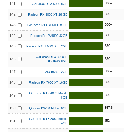
360+
141
GeForce RTX 5060 8GB
360+
142
Radeon RX 9060 XT 16 GB
360+
143
GeForce RTX 4060 Ti 8 GB
360+
144
Radeon Pro W6800 32GB
360+
145
Radeon RX 6850M XT 12GB
GeForce RTX 3060 Ti
360+
146
GDDR6X 8GB
360+
147
Arc B580 12GB
360+
148
Radeon RX 7600 XT 16GB
GeForce RTX 4070 Mobile
360+
149
8GB
357.6
150
Quadro P3200 Mobile 6GB
GeForce RTX 3050 Mobile
352
151
4GB