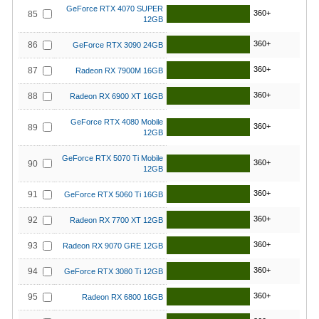
GeForce RTX 4070 SUPER
360+
85
12GB
360+
86
GeForce RTX 3090 24GB
360+
87
Radeon RX 7900M 16GB
360+
88
Radeon RX 6900 XT 16GB
GeForce RTX 4080 Mobile
360+
89
12GB
GeForce RTX 5070 Ti Mobile
360+
90
12GB
360+
91
GeForce RTX 5060 Ti 16GB
360+
92
Radeon RX 7700 XT 12GB
360+
93
Radeon RX 9070 GRE 12GB
360+
94
GeForce RTX 3080 Ti 12GB
360+
95
Radeon RX 6800 16GB