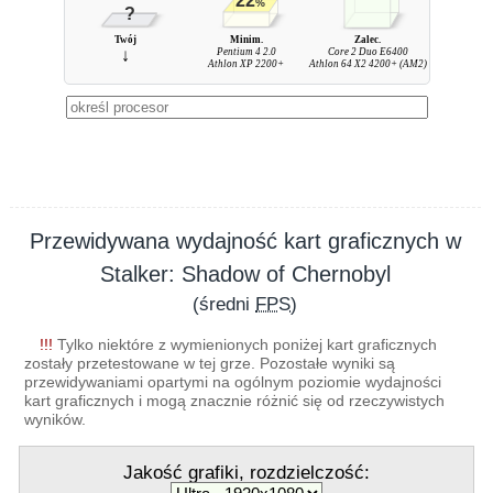
22
%
?
Twój
Minim.
Zalec.
↓
Pentium 4 2.0
Core 2 Duo E6400
Athlon XP 2200+
Athlon 64 X2 4200+ (AM2)
Przewidywana wydajność kart graficznych w
Stalker: Shadow of Chernobyl
(średni
FPS
)
!!!
Tylko niektóre z wymienionych poniżej kart graficznych
zostały przetestowane w tej grze. Pozostałe wyniki są
przewidywaniami opartymi na ogólnym poziomie wydajności
kart graficznych i mogą znacznie różnić się od rzeczywistych
wyników.
Jakość grafiki, rozdzielczość: