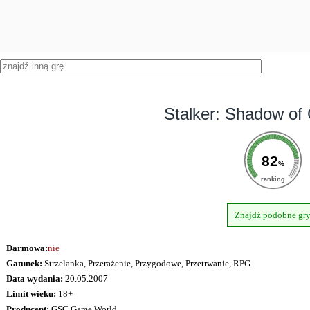
Stalker: Shadow of
82
%
ranking
Znajdź podobne gr
Darmowa:
nie
Gatunek:
Strzelanka, Przerażenie, Przygodowe, Przetrwanie, RPG
Data wydania:
20.05.2007
Limit wieku:
18+
Producent:
GSC Game World