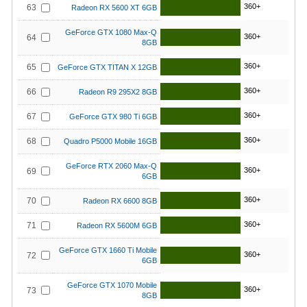
360+
63
Radeon RX 5600 XT 6GB
GeForce GTX 1080 Max-Q
360+
64
8GB
360+
65
GeForce GTX TITAN X 12GB
360+
66
Radeon R9 295X2 8GB
360+
67
GeForce GTX 980 Ti 6GB
360+
68
Quadro P5000 Mobile 16GB
GeForce RTX 2060 Max-Q
360+
69
6GB
360+
70
Radeon RX 6600 8GB
360+
71
Radeon RX 5600M 6GB
GeForce GTX 1660 Ti Mobile
360+
72
6GB
GeForce GTX 1070 Mobile
360+
73
8GB