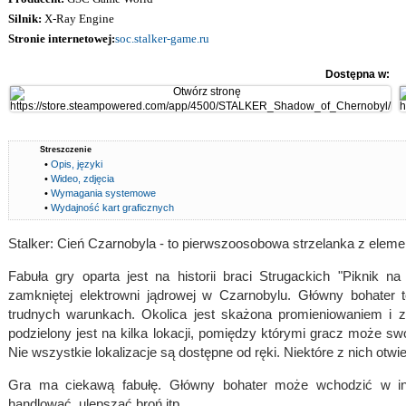
Silnik:
X-Ray Engine
Stronie internetowej:
soc.stalker-game.ru
Dostępna w:
Streszczenie
•
Opis, języki
•
Wideo, zdjęcia
•
Wymagania systemowe
•
Wydajność kart graficznych
Stalker: Cień Czarnobyla - to pierwszoosobowa strzelanka z elemen
Fabuła gry oparta jest na historii braci Strugackich "Piknik n
zamkniętej elektrowni jądrowej w Czarnobylu. Główny bohater t
trudnych warunkach. Okolica jest skażona promieniowaniem i z
podzielony jest na kilka lokacji, pomiędzy którymi gracz może 
Nie wszystkie lokalizacje są dostępne od ręki. Niektóre z nich otwier
Gra ma ciekawą fabułę. Główny bohater może wchodzić w inter
handlować, ulepszać broń itp.