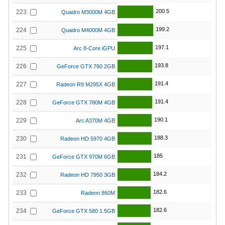
200.5
223
Quadro M3000M 4GB
199.2
224
Quadro M4000M 4GB
197.1
225
Arc 8-Core iGPU
193.8
226
GeForce GTX 760 2GB
191.4
227
Radeon R9 M295X 4GB
191.4
228
GeForce GTX 780M 4GB
190.1
229
Arc A370M 4GB
188.3
230
Radeon HD 5970 4GB
185
231
GeForce GTX 970M 6GB
184.2
232
Radeon HD 7950 3GB
182.6
233
Radeon 860M
182.6
234
GeForce GTX 580 1.5GB