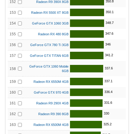
350.8
152
Radeon R9 390X 8GB
350.1
153
Radeon RX 5500 XT 8GB
348.7
154
GeForce GTX 1060 3GB
347.6
155
Radeon RX 480 8GB
346
156
GeForce GTX 780 Ti 3GB
341.2
157
GeForce GTX TITAN 6GB
GeForce GTX 1060 Mobile
337.6
158
6GB
337.1
159
Radeon RX 6550M 4GB
336.4
160
GeForce GTX 970 4GB
331.6
161
Radeon R9 290X 4GB
330
162
Radeon R9 390 8GB
325.2
163
Radeon RX 6500M 4GB