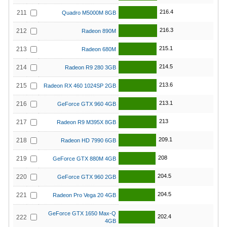
216.4
211
Quadro M5000M 8GB
216.3
212
Radeon 890M
215.1
213
Radeon 680M
214.5
214
Radeon R9 280 3GB
213.6
215
Radeon RX 460 1024SP 2GB
213.1
216
GeForce GTX 960 4GB
213
217
Radeon R9 M395X 8GB
209.1
218
Radeon HD 7990 6GB
208
219
GeForce GTX 880M 4GB
204.5
220
GeForce GTX 960 2GB
204.5
221
Radeon Pro Vega 20 4GB
GeForce GTX 1650 Max-Q
202.4
222
4GB