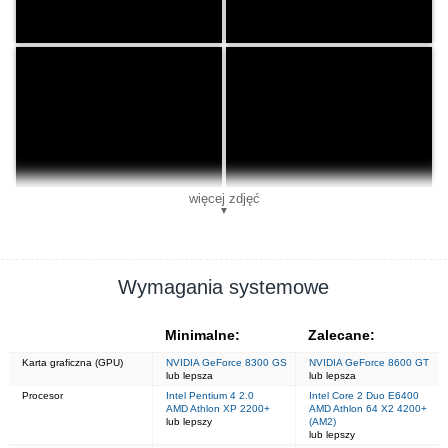
więcej zdjęć
▼
Wymagania systemowe
Minimalne:
Zalecane:
Karta graficzna (GPU)
NVIDIA GeForce 8300 GS
NVIDIA GeForce 8600 GT
lub lepsza
lub lepsza
Procesor
Intel Pentium 4 2.0
Intel Core 2 Duo E6400
AMD Athlon XP 2200+
AMD Athlon 64 X2 4200+
lub lepszy
(AM2)
lub lepszy