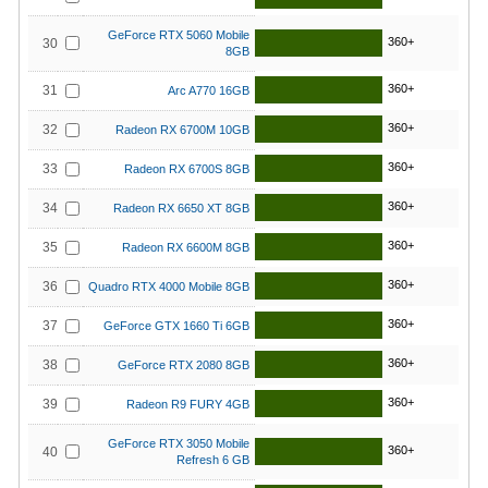
GeForce RTX 5060 Mobile
360+
30
8GB
360+
31
Arc A770 16GB
360+
32
Radeon RX 6700M 10GB
360+
33
Radeon RX 6700S 8GB
360+
34
Radeon RX 6650 XT 8GB
360+
35
Radeon RX 6600M 8GB
360+
36
Quadro RTX 4000 Mobile 8GB
360+
37
GeForce GTX 1660 Ti 6GB
360+
38
GeForce RTX 2080 8GB
360+
39
Radeon R9 FURY 4GB
GeForce RTX 3050 Mobile
360+
40
Refresh 6 GB