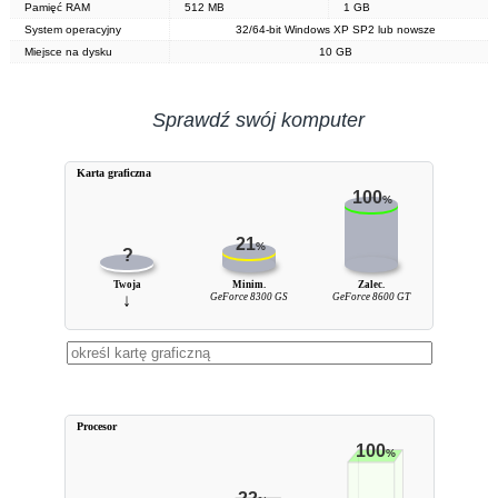
Pamięć RAM
512 MB
1 GB
System operacyjny
32/64-bit Windows XP SP2 lub nowsze
Miejsce na dysku
10 GB
Sprawdź swój komputer
Karta graficzna
100
%
21
%
?
Twoja
Minim.
Zalec.
↓
GeForce 8300 GS
GeForce 8600 GT
Procesor
100
%