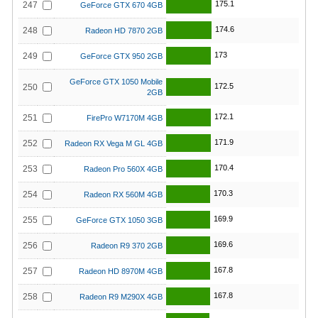
175.1
247
GeForce GTX 670 4GB
174.6
248
Radeon HD 7870 2GB
173
249
GeForce GTX 950 2GB
GeForce GTX 1050 Mobile
172.5
250
2GB
172.1
251
FirePro W7170M 4GB
171.9
252
Radeon RX Vega M GL 4GB
170.4
253
Radeon Pro 560X 4GB
170.3
254
Radeon RX 560M 4GB
169.9
255
GeForce GTX 1050 3GB
169.6
256
Radeon R9 370 2GB
167.8
257
Radeon HD 8970M 4GB
167.8
258
Radeon R9 M290X 4GB