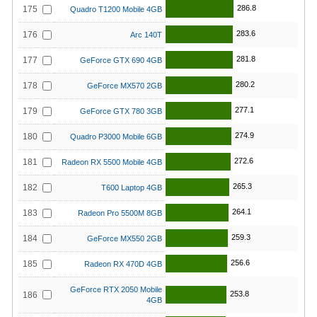
286.8
175
Quadro T1200 Mobile 4GB
283.6
176
Arc 140T
281.8
177
GeForce GTX 690 4GB
280.2
178
GeForce MX570 2GB
277.1
179
GeForce GTX 780 3GB
274.9
180
Quadro P3000 Mobile 6GB
272.6
181
Radeon RX 5500 Mobile 4GB
265.3
182
T600 Laptop 4GB
264.1
183
Radeon Pro 5500M 8GB
259.3
184
GeForce MX550 2GB
256.6
185
Radeon RX 470D 4GB
GeForce RTX 2050 Mobile
253.8
186
4GB