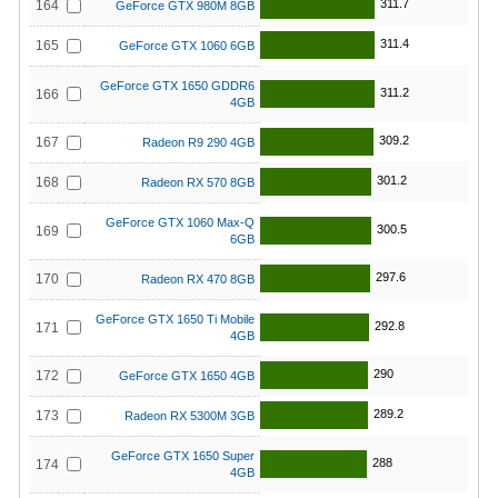
311.7
164
GeForce GTX 980M 8GB
311.4
165
GeForce GTX 1060 6GB
GeForce GTX 1650 GDDR6
311.2
166
4GB
309.2
167
Radeon R9 290 4GB
301.2
168
Radeon RX 570 8GB
GeForce GTX 1060 Max-Q
300.5
169
6GB
297.6
170
Radeon RX 470 8GB
GeForce GTX 1650 Ti Mobile
292.8
171
4GB
290
172
GeForce GTX 1650 4GB
289.2
173
Radeon RX 5300M 3GB
GeForce GTX 1650 Super
288
174
4GB