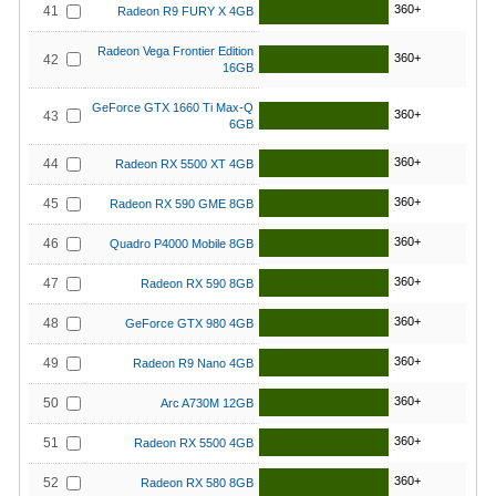
360+
41
Radeon R9 FURY X 4GB
Radeon Vega Frontier Edition
360+
42
16GB
GeForce GTX 1660 Ti Max-Q
360+
43
6GB
360+
44
Radeon RX 5500 XT 4GB
360+
45
Radeon RX 590 GME 8GB
360+
46
Quadro P4000 Mobile 8GB
360+
47
Radeon RX 590 8GB
360+
48
GeForce GTX 980 4GB
360+
49
Radeon R9 Nano 4GB
360+
50
Arc A730M 12GB
360+
51
Radeon RX 5500 4GB
360+
52
Radeon RX 580 8GB