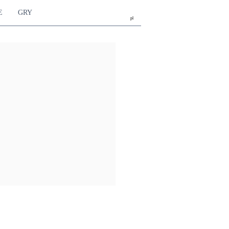
E
GRY
pl