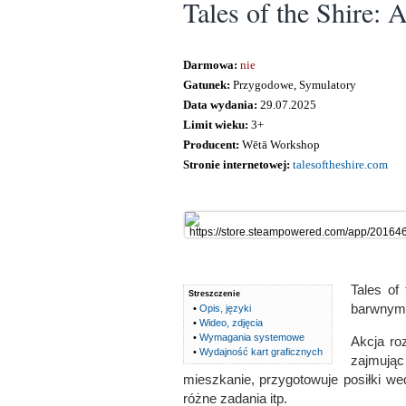
Tales of the Shire:
Darmowa:
nie
Gatunek:
Przygodowe, Symulatory
Data wydania:
29.07.2025
Limit wieku:
3+
Producent:
Wētā Workshop
Stronie internetowej:
talesoftheshire.com
Tales of
Streszczenie
barwnym 
•
Opis, języki
•
Wideo, zdjęcia
•
Wymagania systemowe
Akcja ro
•
Wydajność kart graficznych
zajmując
mieszkanie, przygotowuje posiłki we
różne zadania itp.