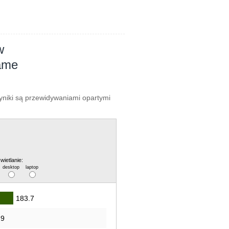
w
Game
wyniki są przewidywaniami opartymi
wietlanie:
desktop
laptop
183.7
.9