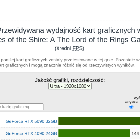
Przewidywana wydajność kart graficznych 
es of the Shire: A The Lord of the Rings 
(średni
FPS
)
poniżej kart graficznych zostały przetestowane w tej grze. Pozostałe 
t graficznych i mogą znacznie różnić się od rzeczywistych wyników.
Jakość grafiki, rozdzielczość:
wyś
wszystkie
GeForce RTX 5090 32GB
GeForce RTX 4090 24GB
144