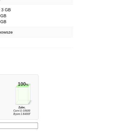
- 3 GB
 GB
 GB
 nowsze
100
%
Zalec.
Core i5-10600
Ryzen 5 8400F