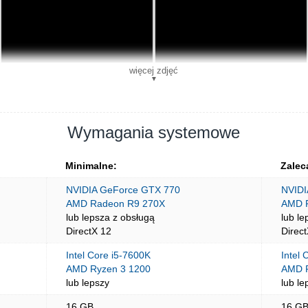
więcej zdjęć
▼
Wymagania systemowe
Minimalne:
Zalec
NVIDIA GeForce GTX 770
NVIDI
AMD Radeon R9 270X
AMD 
lub lepsza z obsługą
lub le
DirectX 12
Direc
Intel Core i5-7600K
Intel 
AMD Ryzen 3 1200
AMD R
lub lepszy
lub le
16 GB
16 G