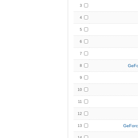
3
4
5
6
7
GeFo
8
9
10
11
12
GeForc
13
14