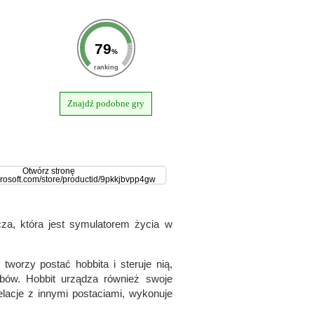
79
%
ranking
Znajdź podobne gry
cza, która jest symulatorem życia w
tworzy postać hobbita i steruje nią,
obów. Hobbit urządza również swoje
elacje z innymi postaciami, wykonuje