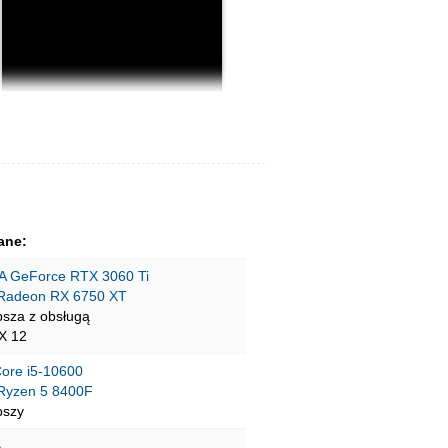
ane:
A GeForce RTX 3060 Ti
Radeon RX 6750 XT
psza z obsługą
tX 12
Core i5-10600
yzen 5 8400F
pszy
B