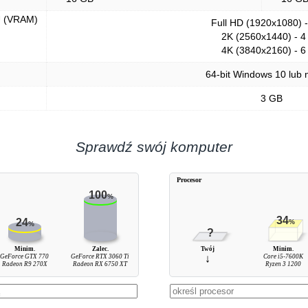
U (VRAM)
Full HD (1920x1080) 
2K (2560x1440) - 4
4K (3840x2160) - 6
64-bit Windows 10 lub
3 GB
Sprawdź swój komputer
Procesor
100
%
34
24
%
%
?
Minim.
Zalec.
Twój
Minim.
GeForce GTX 770
GeForce RTX 3060 Ti
↓
Core i5-7600K
Radeon R9 270X
Radeon RX 6750 XT
Ryzen 3 1200