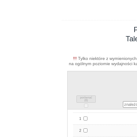
Tal
!!!
Tylko niektóre z wymienionych 
na ogólnym poziomie wydajności kar
porównać
(
0
)
1
2