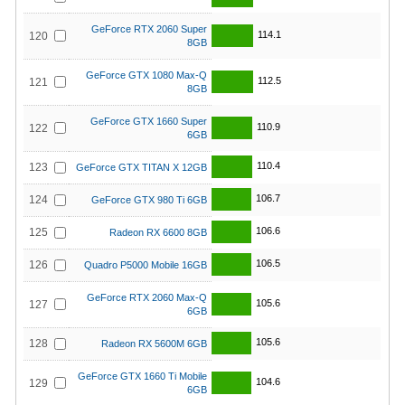
GeForce RTX 2060 Super
114.1
120
8GB
GeForce GTX 1080 Max-Q
112.5
121
8GB
GeForce GTX 1660 Super
110.9
122
6GB
110.4
123
GeForce GTX TITAN X 12GB
106.7
124
GeForce GTX 980 Ti 6GB
106.6
125
Radeon RX 6600 8GB
106.5
126
Quadro P5000 Mobile 16GB
GeForce RTX 2060 Max-Q
105.6
127
6GB
105.6
128
Radeon RX 5600M 6GB
GeForce GTX 1660 Ti Mobile
104.6
129
6GB