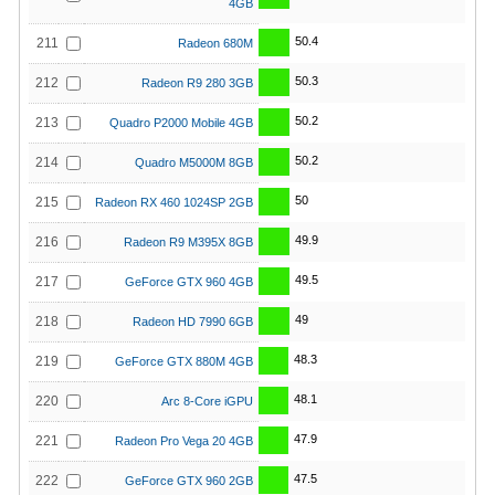
4GB
50.4
211
Radeon 680M
50.3
212
Radeon R9 280 3GB
50.2
213
Quadro P2000 Mobile 4GB
50.2
214
Quadro M5000M 8GB
50
215
Radeon RX 460 1024SP 2GB
49.9
216
Radeon R9 M395X 8GB
49.5
217
GeForce GTX 960 4GB
49
218
Radeon HD 7990 6GB
48.3
219
GeForce GTX 880M 4GB
48.1
220
Arc 8-Core iGPU
47.9
221
Radeon Pro Vega 20 4GB
47.5
222
GeForce GTX 960 2GB