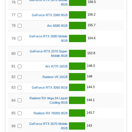
GeForce RTX 5070 Mobile
156.5
76
8GB
156.2
77
GeForce RTX 2080 8GB
155.7
78
Arc A580 8GB
GeForce RTX 3080 Mobile
154.6
79
8GB
GeForce RTX 2070 Super
152.8
80
Mobile 8GB
148.3
81
Arc A770 16GB
148
82
Radeon VII 16GB
144.3
83
GeForce RTX 3060 8GB
Radeon RX Vega 64 Liquid
144.1
84
Cooling 8GB
143.7
85
Radeon RX 7600S 8GB
GeForce RTX 3070 Mobile
143
86
8GB