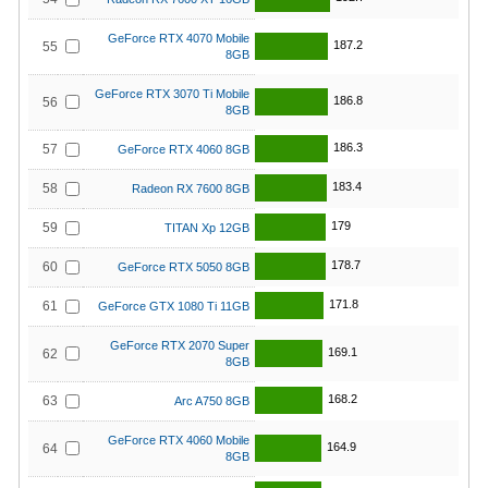
GeForce RTX 4070 Mobile
187.2
55
8GB
GeForce RTX 3070 Ti Mobile
186.8
56
8GB
186.3
57
GeForce RTX 4060 8GB
183.4
58
Radeon RX 7600 8GB
179
59
TITAN Xp 12GB
178.7
60
GeForce RTX 5050 8GB
171.8
61
GeForce GTX 1080 Ti 11GB
GeForce RTX 2070 Super
169.1
62
8GB
168.2
63
Arc A750 8GB
GeForce RTX 4060 Mobile
164.9
64
8GB