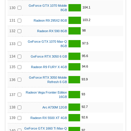
GeForce GTX 1070 Mobile
104.1
130
8GB
103.2
131
Radeon R9 295X2 8GB
98
132
Radeon RX 590 8GB
GeForce GTX 1070 Max-Q
97.5
133
8GB
95.6
134
GeForce RTX 3050 6 GB
94.6
135
Radeon R9 FURY X 4GB
GeForce RTX 3050 Mobile
93.9
136
Refresh 6 GB
Radeon Vega Frontier Edition
93
137
16GB
92.7
138
Arc A730M 12GB
92.6
139
Radeon RX 5500 XT 4GB
GeForce GTX 1660 Ti Max-Q
92
140