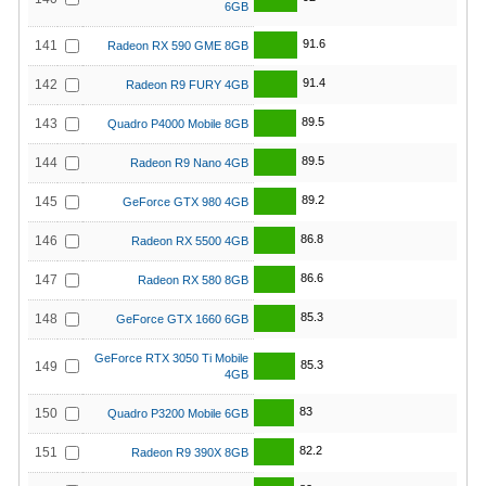
6GB
91.6
141
Radeon RX 590 GME 8GB
91.4
142
Radeon R9 FURY 4GB
89.5
143
Quadro P4000 Mobile 8GB
89.5
144
Radeon R9 Nano 4GB
89.2
145
GeForce GTX 980 4GB
86.8
146
Radeon RX 5500 4GB
86.6
147
Radeon RX 580 8GB
85.3
148
GeForce GTX 1660 6GB
GeForce RTX 3050 Ti Mobile
85.3
149
4GB
83
150
Quadro P3200 Mobile 6GB
82.2
151
Radeon R9 390X 8GB