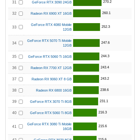
270.2
31
GeForce RTX 3090 24GB
260.1
32
Radeon RX 6900 XT 16GB
GeForce RTX 4080 Mobile
252.3
33
12GB
GeForce RTX 5070 Ti Mobile
247.6
34
12GB
244.3
35
GeForce RTX 5060 Ti 16GB
243.4
36
Radeon RX 7700 XT 12GB
243.2
37
Radeon RX 9060 XT 8 GB
238.6
38
Radeon RX 6800 16GB
231.1
39
GeForce RTX 3070 Ti 8GB
216.3
40
GeForce RTX 5060 Ti 8GB
GeForce RTX 3080 Ti Mobile
215.6
41
16GB
215.6