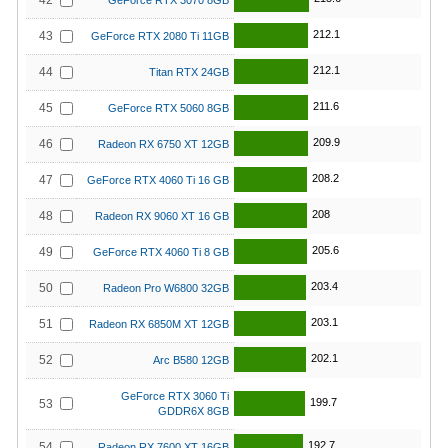
42
GeForce RTX 3070 8GB
212.1
43
GeForce RTX 2080 Ti 11GB
212.1
44
Titan RTX 24GB
211.6
45
GeForce RTX 5060 8GB
209.9
46
Radeon RX 6750 XT 12GB
208.2
47
GeForce RTX 4060 Ti 16 GB
208
48
Radeon RX 9060 XT 16 GB
205.6
49
GeForce RTX 4060 Ti 8 GB
203.4
50
Radeon Pro W6800 32GB
203.1
51
Radeon RX 6850M XT 12GB
202.1
52
Arc B580 12GB
GeForce RTX 3060 Ti
199.7
53
GDDR6X 8GB
192.7
54
Radeon RX 7600 XT 16GB