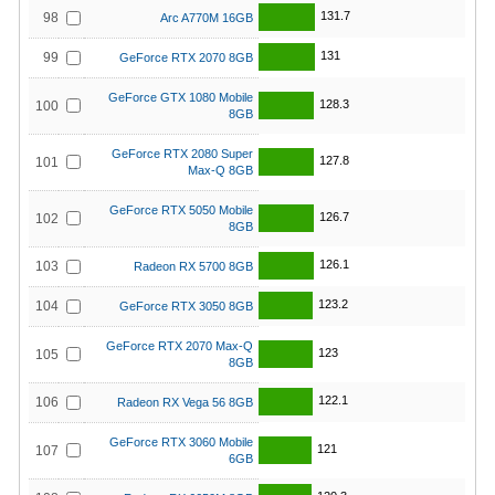
131.7
98
Arc A770M 16GB
131
99
GeForce RTX 2070 8GB
GeForce GTX 1080 Mobile
128.3
100
8GB
GeForce RTX 2080 Super
127.8
101
Max-Q 8GB
GeForce RTX 5050 Mobile
126.7
102
8GB
126.1
103
Radeon RX 5700 8GB
123.2
104
GeForce RTX 3050 8GB
GeForce RTX 2070 Max-Q
123
105
8GB
122.1
106
Radeon RX Vega 56 8GB
GeForce RTX 3060 Mobile
121
107
6GB