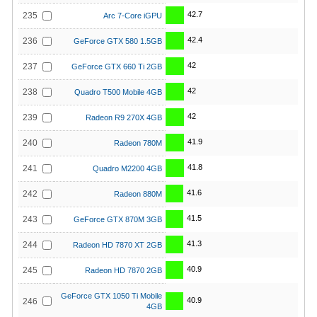
42.7
235
Arc 7-Core iGPU
42.4
236
GeForce GTX 580 1.5GB
42
237
GeForce GTX 660 Ti 2GB
42
238
Quadro T500 Mobile 4GB
42
239
Radeon R9 270X 4GB
41.9
240
Radeon 780M
41.8
241
Quadro M2200 4GB
41.6
242
Radeon 880M
41.5
243
GeForce GTX 870M 3GB
41.3
244
Radeon HD 7870 XT 2GB
40.9
245
Radeon HD 7870 2GB
GeForce GTX 1050 Ti Mobile
40.9
246
4GB