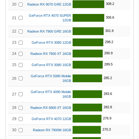
308.2
20
Radeon RX 9070 GRE 12GB
GeForce RTX 4070 SUPER
306.6
21
12GB
301.9
22
Radeon RX 7900 GRE 16GB
298.2
23
GeForce RTX 3080 12GB
290.9
24
Radeon RX 7800 XT 16GB
289.5
25
GeForce RTX 3080 10GB
GeForce RTX 5080 Mobile
285.2
26
16GB
GeForce RTX 4090 Mobile
283.6
27
16GB
282.8
28
Radeon RX 6800 XT 16GB
276.9
29
GeForce RTX 4070 12GB
270.3
30
Radeon RX 7900M 16GB