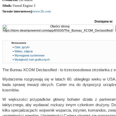
Silnik:
Unreal Engine 3
Stronie internetowej:
www.2k.com
Dostępna w:
Streszczenie
•
Opis, języki
•
Wideo, zdjęcia
•
Wymagania systemowe
•
Wydajność kart graficznych
The Bureau XCOM Declassified - to trzecioosobowa strzelanka z elem
Wydarzenia rozgrywają się w latach 60. ubiegłego wieku w USA.
bada sprawę inwazji obcych. Carter ma do dyspozycji urządz
kosmitów.
W większości przypadków główny bohater działa z partnerami
taktycznego, aby wydawać rozkazy innym członkom drużyny. D
kilku specjalizacjach: wojownik wsparcia, inżynier, komandos, z
umiejętności agentów. Umiejętności Cartera również się poprawiają