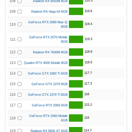
120.3
108
Radeon RX 6650M 8GB
119.6
109
Radeon RX Vega 64 8GB
GeForce RTX 2080 Max-Q
119.4
110
8GB
GeForce RTX 2070 Mobile
119.3
111
8GB
118.9
112
Radeon RX 7600M 8GB
118.5
113
Quadro RTX 4000 Mobile 8GB
117.7
114
GeForce GTX 1660 Ti 6GB
117.3
115
GeForce GTX 1070 8GB
116
116
GeForce GTX 1070 Ti 8GB
115.2
117
GeForce RTX 2060 6GB
GeForce RTX 2060 Mobile
115
118
6GB
114.7
119
Radeon RX 5600 XT 6GB