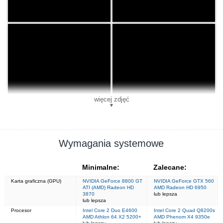
więcej zdjęć
▼
Wymagania systemowe
Minimalne:
Zalecane:
Karta graficzna (GPU)
NVIDIA GeForce 8800 GT
NVIDIA GeForce GTX 560
ATI (AMD) Radeon HD
AMD Radeon HD 6950
3870
lub lepsza
lub lepsza
Procesor
Intel Core 2 Duo E4600
Intel Core 2 Quad Q8200s
AMD Athlon 64 X2 5200+
AMD Phenom X4 9350e