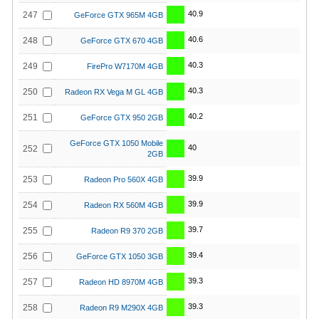
40.9
247
GeForce GTX 965M 4GB
40.6
248
GeForce GTX 670 4GB
40.3
249
FirePro W7170M 4GB
40.3
250
Radeon RX Vega M GL 4GB
40.2
251
GeForce GTX 950 2GB
GeForce GTX 1050 Mobile
40
252
2GB
39.9
253
Radeon Pro 560X 4GB
39.9
254
Radeon RX 560M 4GB
39.7
255
Radeon R9 370 2GB
39.4
256
GeForce GTX 1050 3GB
39.3
257
Radeon HD 8970M 4GB
39.3
258
Radeon R9 M290X 4GB