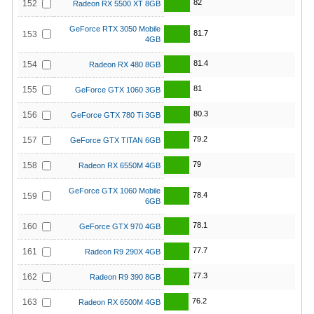
82
152
Radeon RX 5500 XT 8GB
GeForce RTX 3050 Mobile
81.7
153
4GB
81.4
154
Radeon RX 480 8GB
81
155
GeForce GTX 1060 3GB
80.3
156
GeForce GTX 780 Ti 3GB
79.2
157
GeForce GTX TITAN 6GB
79
158
Radeon RX 6550M 4GB
GeForce GTX 1060 Mobile
78.4
159
6GB
78.1
160
GeForce GTX 970 4GB
77.7
161
Radeon R9 290X 4GB
77.3
162
Radeon R9 390 8GB
76.2
163
Radeon RX 6500M 4GB