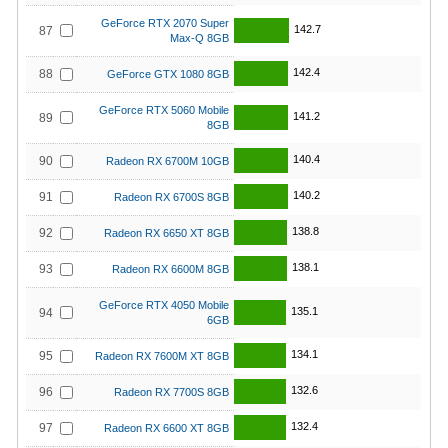
GeForce RTX 2070 Super
142.7
87
Max-Q 8GB
142.4
88
GeForce GTX 1080 8GB
GeForce RTX 5060 Mobile
141.2
89
8GB
140.4
90
Radeon RX 6700M 10GB
140.2
91
Radeon RX 6700S 8GB
138.8
92
Radeon RX 6650 XT 8GB
138.1
93
Radeon RX 6600M 8GB
GeForce RTX 4050 Mobile
135.1
94
6GB
134.1
95
Radeon RX 7600M XT 8GB
132.6
96
Radeon RX 7700S 8GB
132.4
97
Radeon RX 6600 XT 8GB