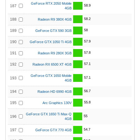
GeForce RTX 2050 Mobile
58.9
187
4GB
58.2
188
Radeon R9 380X 4GB
58
189
GeForce GTX 590 3GB
57.9
190
GeForce GTX 1050 Ti 4GB
57.8
191
Radeon R9 280X 3GB
57.1
192
Radeon RX 6500 XT 4GB
GeForce GTX 1650 Mobile
57.1
193
4GB
56.7
194
Radeon HD 6990 4GB
55.8
195
Arc Graphics 130V
GeForce GTX 1650 Ti Max-Q
55
196
4GB
54.7
197
GeForce GTX 770 4GB