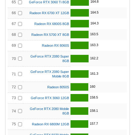
164.8
65
GeForce RTX 3060 Ti 8GB
164.5
66
Radeon RX 6700 XT 12GB
164.3
67
Radeon RX 6800S 8GB
163.5
68
Radeon RX 5700 XT 8GB
163.3
69
Radeon RX 8060S
GeForce RTX 2080 Super
162.2
70
8GB
GeForce RTX 2080 Super
161.3
71
Mobile 8GB
160
72
Radeon 8050S
158.5
73
GeForce RTX 3060 12GB
GeForce RTX 2080 Mobile
158.1
74
8GB
157.7
75
Radeon RX 6800M 12GB