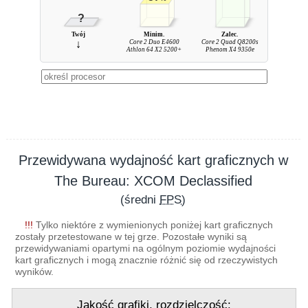
?
Twój
Minim.
Zalec.
↓
Core 2 Duo E4600
Core 2 Quad Q8200s
Athlon 64 X2 5200+
Phenom X4 9350e
Przewidywana wydajność kart graficznych w
The Bureau: XCOM Declassified
(średni
FPS
)
!!!
Tylko niektóre z wymienionych poniżej kart graficznych
zostały przetestowane w tej grze. Pozostałe wyniki są
przewidywaniami opartymi na ogólnym poziomie wydajności
kart graficznych i mogą znacznie różnić się od rzeczywistych
wyników.
Jakość grafiki, rozdzielczość: