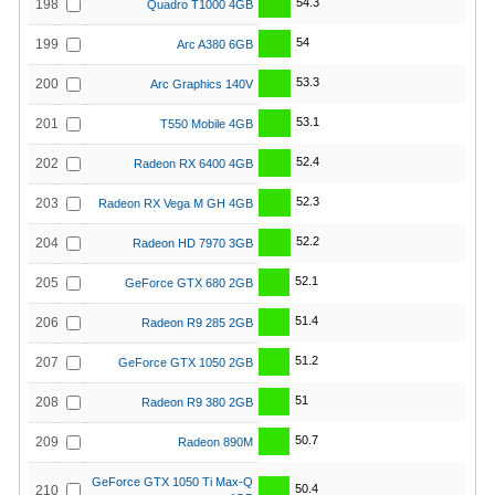
54.3
198
Quadro T1000 4GB
54
199
Arc A380 6GB
53.3
200
Arc Graphics 140V
53.1
201
T550 Mobile 4GB
52.4
202
Radeon RX 6400 4GB
52.3
203
Radeon RX Vega M GH 4GB
52.2
204
Radeon HD 7970 3GB
52.1
205
GeForce GTX 680 2GB
51.4
206
Radeon R9 285 2GB
51.2
207
GeForce GTX 1050 2GB
51
208
Radeon R9 380 2GB
50.7
209
Radeon 890M
GeForce GTX 1050 Ti Max-Q
50.4
210