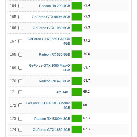
72.4
164
Radeon R9 290 4GB
72.3
165
GeForce GTX 980M 8GB
72.3
166
GeForce GTX 1060 6GB
GeForce GTX 1650 GDDR6
72.3
167
4GB
70.6
168
Radeon RX 570 8GB
GeForce GTX 1060 Max-Q
69.7
169
6GB
69.7
170
Radeon RX 470 8GB
69.2
171
Arc 140T
GeForce GTX 1650 Ti Mobile
68
172
4GB
67.8
173
Radeon RX 5300M 3GB
67.3
174
GeForce GTX 1650 4GB