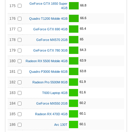
GeForce GTX 1650 Super
66.8
175
4GB
66.6
176
Quadro T1200 Mobile 4GB
65.4
177
GeForce GTX 690 4GB
65
178
GeForce MX570 2GB
64.3
179
GeForce GTX 780 3GB
63.9
180
Radeon RX 5500 Mobile 4GB
63.8
181
Quadro P3000 Mobile 6GB
61.9
182
Radeon Pro 5500M 8GB
61.6
183
T600 Laptop 4GB
60.2
184
GeForce MX550 2GB
60.1
185
Radeon RX 470D 4GB
60.1
186
Arc 130T