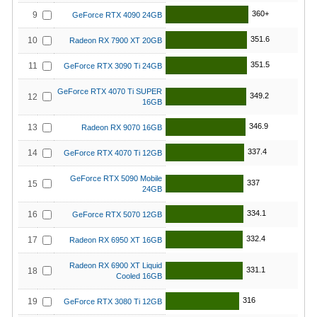
360+
9
GeForce RTX 4090 24GB
351.6
10
Radeon RX 7900 XT 20GB
351.5
11
GeForce RTX 3090 Ti 24GB
GeForce RTX 4070 Ti SUPER
349.2
12
16GB
346.9
13
Radeon RX 9070 16GB
337.4
14
GeForce RTX 4070 Ti 12GB
GeForce RTX 5090 Mobile
337
15
24GB
334.1
16
GeForce RTX 5070 12GB
332.4
17
Radeon RX 6950 XT 16GB
Radeon RX 6900 XT Liquid
331.1
18
Cooled 16GB
316
19
GeForce RTX 3080 Ti 12GB