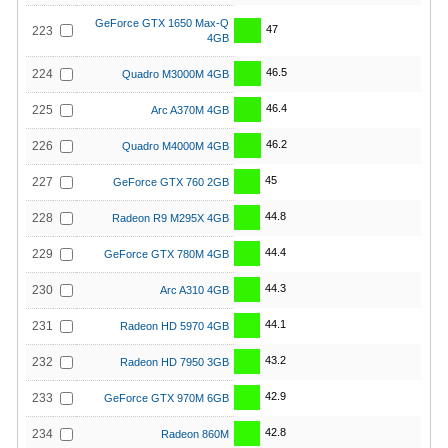
GeForce GTX 1650 Max-Q
47
223
4GB
46.5
224
Quadro M3000M 4GB
46.4
225
Arc A370M 4GB
46.2
226
Quadro M4000M 4GB
45
227
GeForce GTX 760 2GB
44.8
228
Radeon R9 M295X 4GB
44.4
229
GeForce GTX 780M 4GB
44.3
230
Arc A310 4GB
44.1
231
Radeon HD 5970 4GB
43.2
232
Radeon HD 7950 3GB
42.9
233
GeForce GTX 970M 6GB
42.8
234
Radeon 860M