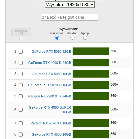
wyświetlanie:
porównać
wszystkie
desktop
laptop
(
0
)
360+
1
GeForce RTX 5090 32GB
360+
2
GeForce RTX 4090 D 24GB
360+
3
GeForce RTX 5080 16GB
360+
4
GeForce RTX 5070 Ti 16GB
360+
5
Radeon RX 7900 XTX 24GB
GeForce RTX 4080 SUPER
360+
6
16GB
360+
7
Radeon RX 9070 XT 16GB
360+
8
GeForce RTX 4080 16GB