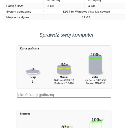
lub lepszy
lub lepszy
Pamięć RAM
2 GB
4 GB
System operacyjny
32/64-bit Windows Vista lub nowsze
Miejsce na dysku
12 GB
Sprawdź swój komputer
Karta graficzna
100
%
34
%
?
Twoja
Minim.
Zalec.
↓
GeForce 8800 GT
GeForce GTX 560
Radeon HD 3870
Radeon HD 6950
Procesor
100
%
57
%