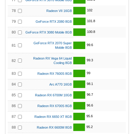
77
GeForce RTX 5070 Mobile 8GB
102
78
Radeon VII 16GB
101.8
79
GeForce RTX 2080 8GB
100.8
80
GeForce RTX 3080 Mobile 8GB
GeForce RTX 2070 Super
99.6
81
Mobile 8GB
Radeon RX Vega 64 Liquid
99.3
82
Cooling 8GB
99
83
Radeon RX 7600S 8GB
98.1
84
Arc A770 16GB
96.7
85
Radeon RX 6700M 10GB
96.6
86
Radeon RX 6700S 8GB
95.6
87
Radeon RX 6650 XT 8GB
95.2
88
Radeon RX 6600M 8GB