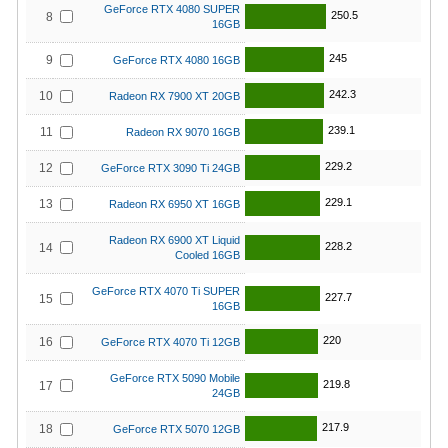
GeForce RTX 4080 SUPER
250.5
8
16GB
245
9
GeForce RTX 4080 16GB
242.3
10
Radeon RX 7900 XT 20GB
239.1
11
Radeon RX 9070 16GB
229.2
12
GeForce RTX 3090 Ti 24GB
229.1
13
Radeon RX 6950 XT 16GB
Radeon RX 6900 XT Liquid
228.2
14
Cooled 16GB
GeForce RTX 4070 Ti SUPER
227.7
15
16GB
220
16
GeForce RTX 4070 Ti 12GB
GeForce RTX 5090 Mobile
219.8
17
24GB
217.9
18
GeForce RTX 5070 12GB