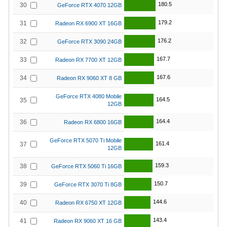
180.5
30
GeForce RTX 4070 12GB
179.2
31
Radeon RX 6900 XT 16GB
176.2
32
GeForce RTX 3090 24GB
167.7
33
Radeon RX 7700 XT 12GB
167.6
34
Radeon RX 9060 XT 8 GB
GeForce RTX 4080 Mobile
164.5
35
12GB
164.4
36
Radeon RX 6800 16GB
GeForce RTX 5070 Ti Mobile
161.4
37
12GB
159.3
38
GeForce RTX 5060 Ti 16GB
150.7
39
GeForce RTX 3070 Ti 8GB
144.6
40
Radeon RX 6750 XT 12GB
143.4
41
Radeon RX 9060 XT 16 GB