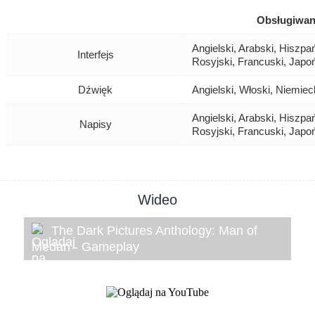
Obsługiwan
Angielski, Arabski, Hiszpań
Interfejs
Rosyjski, Francuski, Japo
Dźwięk
Angielski, Włoski, Niemiec
Angielski, Arabski, Hiszpań
Napisy
Rosyjski, Francuski, Japo
Wideo
The Dark Pictures Anthology: Man of
Medan - Gameplay