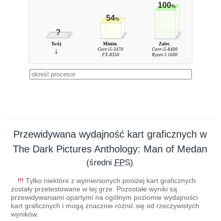
100
%
54
%
?
Twój
Minim.
Zalec.
↓
Core i5-3470
Core i5-8400
FX-8350
Ryzen 5 1600
Przewidywana wydajność kart graficznych w
The Dark Pictures Anthology: Man of Medan
(średni
FPS
)
!!!
Tylko niektóre z wymienionych poniżej kart graficznych
zostały przetestowane w tej grze. Pozostałe wyniki są
przewidywaniami opartymi na ogólnym poziomie wydajności
kart graficznych i mogą znacznie różnić się od rzeczywistych
wyników.