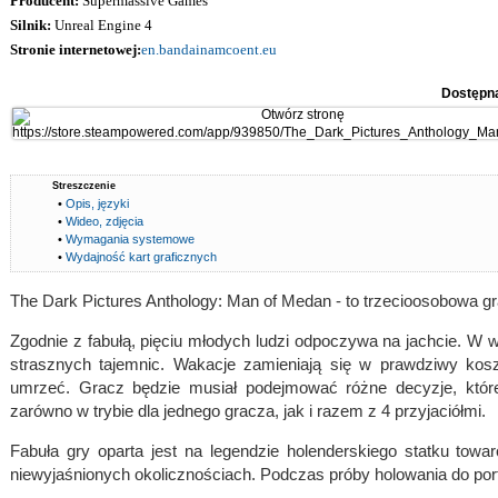
Producent:
Supermassive Games
Silnik:
Unreal Engine 4
Stronie internetowej:
en.bandainamcoent.eu
Dostępn
Streszczenie
•
Opis, języki
•
Wideo, zdjęcia
•
Wymagania systemowe
•
Wydajność kart graficznych
The Dark Pictures Anthology: Man of Medan - to trzecioosobowa gr
Zgodnie z fabułą, pięciu młodych ludzi odpoczywa na jachcie. W w
strasznych tajemnic. Wakacje zamieniają się w prawdziwy kosz
umrzeć. Gracz będzie musiał podejmować różne decyzje, które
zarówno w trybie dla jednego gracza, jak i razem z 4 przyjaciółmi.
Fabuła gry oparta jest na legendzie holenderskiego statku tow
niewyjaśnionych okolicznościach. Podczas próby holowania do portu