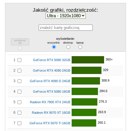
Jakość grafiki, rozdzielczość:
wyświetlanie:
porównać
wszystkie
desktop
laptop
(
0
)
360+
1
GeForce RTX 5090 32GB
329
2
GeForce RTX 4090 24GB
308.9
3
GeForce RTX 4090 D 24GB
284.6
4
GeForce RTX 5080 16GB
276.3
5
Radeon RX 7900 XTX 24GB
263.9
6
Radeon RX 9070 XT 16GB
260.1
7
GeForce RTX 5070 Ti 16GB