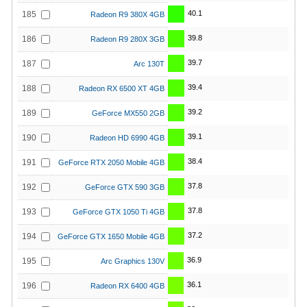
40.1
185
Radeon R9 380X 4GB
39.8
186
Radeon R9 280X 3GB
39.7
187
Arc 130T
39.4
188
Radeon RX 6500 XT 4GB
39.2
189
GeForce MX550 2GB
39.1
190
Radeon HD 6990 4GB
38.4
191
GeForce RTX 2050 Mobile 4GB
37.8
192
GeForce GTX 590 3GB
37.8
193
GeForce GTX 1050 Ti 4GB
37.2
194
GeForce GTX 1650 Mobile 4GB
36.9
195
Arc Graphics 130V
36.1
196
Radeon RX 6400 4GB