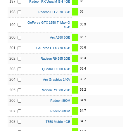
36
197
Radeon RX Vega M GH 4GB
36
198
Radeon HD 7970 3GB
GeForce GTX 1650 Ti Max-Q
35.9
199
4GB
35.7
200
Arc A380 6GB
35.6
201
GeForce GTX 770 4GB
35.4
202
Radeon R9 285 2GB
35.4
203
Quadro T1000 4GB
35.2
204
Arc Graphics 140V
35.2
205
Radeon R9 380 2GB
34.9
206
Radeon 890M
34.7
207
Radeon 680M
34.7
208
T550 Mobile 4GB