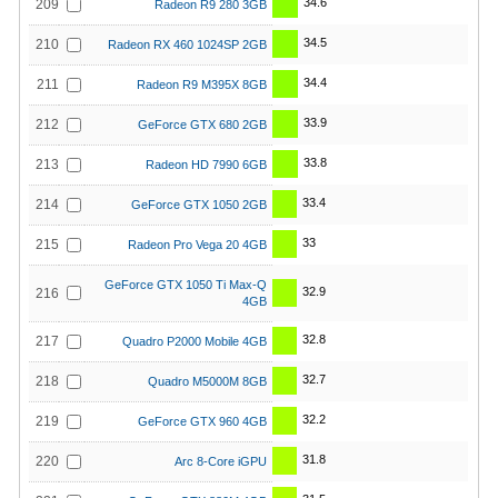
34.6
209
Radeon R9 280 3GB
34.5
210
Radeon RX 460 1024SP 2GB
34.4
211
Radeon R9 M395X 8GB
33.9
212
GeForce GTX 680 2GB
33.8
213
Radeon HD 7990 6GB
33.4
214
GeForce GTX 1050 2GB
33
215
Radeon Pro Vega 20 4GB
GeForce GTX 1050 Ti Max-Q
32.9
216
4GB
32.8
217
Quadro P2000 Mobile 4GB
32.7
218
Quadro M5000M 8GB
32.2
219
GeForce GTX 960 4GB
31.8
220
Arc 8-Core iGPU