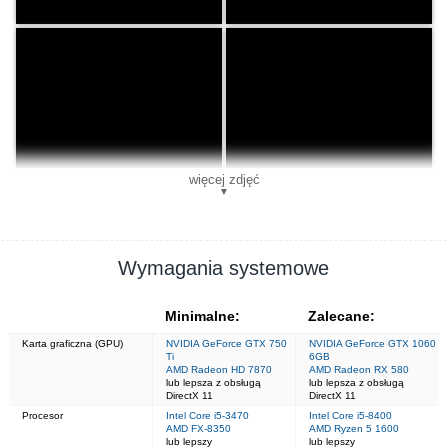
więcej zdjęć
▼
Wymagania systemowe
Minimalne:
Zalecane:
Karta graficzna (GPU)
NVIDIA GeForce GTX 750
NVIDIA GeForce GTX 1060
Ti
6GB
AMD Radeon HD 7870
AMD Radeon RX 580
lub lepsza z obsługą
lub lepsza z obsługą
DirectX 11
DirectX 11
Procesor
Intel Core i5-3470
Intel Core i5-8400
AMD FX-8350
AMD Ryzen 5 1600
lub lepszy
lub lepszy