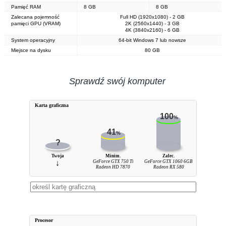
Pamięć RAM
8 GB
8 GB
Zalecana pojemność
Full HD (1920x1080) - 2 GB
pamięci GPU (VRAM)
2K (2560x1440) - 3 GB
4K (3840x2160) - 6 GB
System operacyjny
64-bit Windows 7 lub nowsze
Miejsce na dysku
80 GB
Sprawdź swój komputer
Karta graficzna
100
%
41
%
?
Twoja
Minim.
Zalec.
↓
GeForce GTX 750 Ti
GeForce GTX 1060 6GB
Radeon HD 7870
Radeon RX 580
Procesor