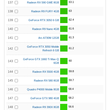
63.1
137
Radeon RX 590 GME 8GB
63
138
Radeon R9 FURY 4GB
62.4
139
GeForce RTX 3050 6 GB
61.6
140
Radeon R9 Nano 4GB
61.3
141
Arc A730M 12GB
GeForce RTX 3050 Mobile
61.2
142
Refresh 6 GB
GeForce GTX 1660 Ti Max-Q
60
143
6GB
59.8
144
Radeon RX 5500 4GB
59.7
145
Radeon RX 580 8GB
58.4
146
Quadro P4000 Mobile 8GB
58.2
147
GeForce GTX 980 4GB
56.6
148
Radeon R9 390X 8GB