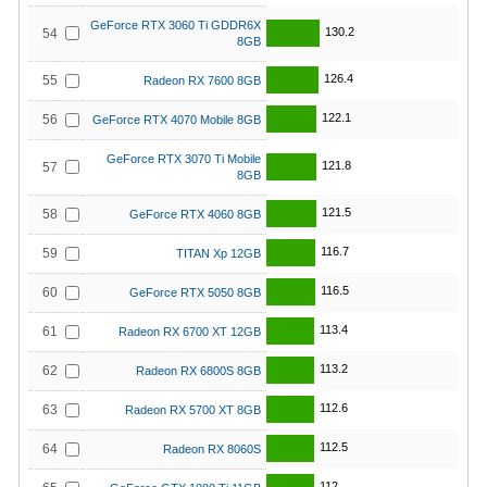
GeForce RTX 3060 Ti GDDR6X
130.2
54
8GB
126.4
55
Radeon RX 7600 8GB
122.1
56
GeForce RTX 4070 Mobile 8GB
GeForce RTX 3070 Ti Mobile
121.8
57
8GB
121.5
58
GeForce RTX 4060 8GB
116.7
59
TITAN Xp 12GB
116.5
60
GeForce RTX 5050 8GB
113.4
61
Radeon RX 6700 XT 12GB
113.2
62
Radeon RX 6800S 8GB
112.6
63
Radeon RX 5700 XT 8GB
112.5
64
Radeon RX 8060S
112