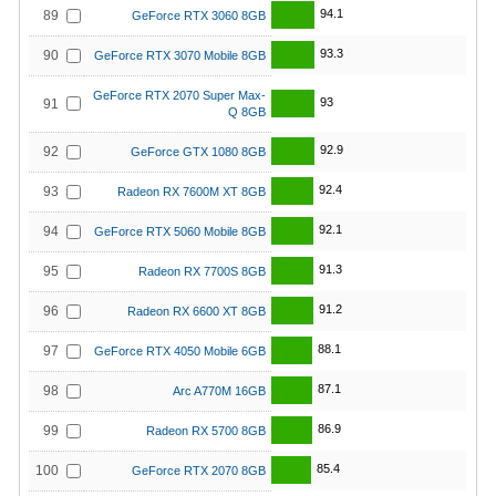
94.1
89
GeForce RTX 3060 8GB
93.3
90
GeForce RTX 3070 Mobile 8GB
GeForce RTX 2070 Super Max-
93
91
Q 8GB
92.9
92
GeForce GTX 1080 8GB
92.4
93
Radeon RX 7600M XT 8GB
92.1
94
GeForce RTX 5060 Mobile 8GB
91.3
95
Radeon RX 7700S 8GB
91.2
96
Radeon RX 6600 XT 8GB
88.1
97
GeForce RTX 4050 Mobile 6GB
87.1
98
Arc A770M 16GB
86.9
99
Radeon RX 5700 8GB
85.4
100
GeForce RTX 2070 8GB