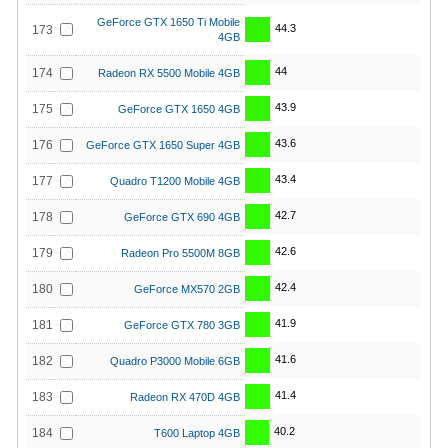
GeForce GTX 1650 Ti Mobile
44.3
173
4GB
44
174
Radeon RX 5500 Mobile 4GB
43.9
175
GeForce GTX 1650 4GB
43.6
176
GeForce GTX 1650 Super 4GB
43.4
177
Quadro T1200 Mobile 4GB
42.7
178
GeForce GTX 690 4GB
42.6
179
Radeon Pro 5500M 8GB
42.4
180
GeForce MX570 2GB
41.9
181
GeForce GTX 780 3GB
41.6
182
Quadro P3000 Mobile 6GB
41.4
183
Radeon RX 470D 4GB
40.2
184
T600 Laptop 4GB