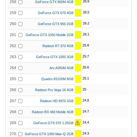
26.6
258
GeForce GTX 965M 4GB
26.5
259
GeForce GTX 670 4GB
26.2
260
GeForce GTX 950 2GB
26.1
261
GeForce GTX 1050 Mobile 2GB
25.8
262
Radeon R7 370 4GB
25.7
263
GeForce GTX 1050 3GB
25.6
264
Arc A350M 4GB
25.1
265
Quadro K5100M 8GB
25
266
Radeon Pro Vega 16 4GB
24.8
267
Radeon HD 6970 2GB
24.7
268
Radeon RX 460 Mobile 4GB
24.4
269
GeForce GTX 570 1.25GB
24.3
270
GeForce GTX 1050 Max-Q 2GB