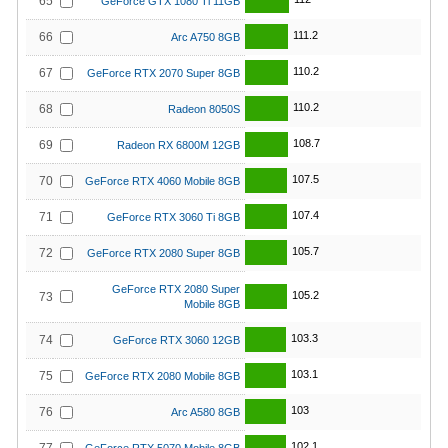
65
GeForce GTX 1080 Ti 11GB
111.2
66
Arc A750 8GB
110.2
67
GeForce RTX 2070 Super 8GB
110.2
68
Radeon 8050S
108.7
69
Radeon RX 6800M 12GB
107.5
70
GeForce RTX 4060 Mobile 8GB
107.4
71
GeForce RTX 3060 Ti 8GB
105.7
72
GeForce RTX 2080 Super 8GB
GeForce RTX 2080 Super
105.2
73
Mobile 8GB
103.3
74
GeForce RTX 3060 12GB
103.1
75
GeForce RTX 2080 Mobile 8GB
103
76
Arc A580 8GB
102.1