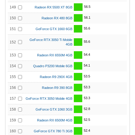
56.5
149
Radeon RX 5500 XT 8GB
56.1
150
Radeon RX 480 8GB
55.6
151
GeForce GTX 1660 6GB
GeForce RTX 3050 Ti Mobile
55.6
152
4GB
54.4
153
Radeon RX 6550M 4GB
54.1
154
Quadro P3200 Mobile 6GB
53.5
155
Radeon R9 290X 4GB
53.3
156
Radeon R9 390 8GB
53.3
157
GeForce RTX 3050 Mobile 4GB
52.8
158
GeForce GTX 1060 3GB
52.5
159
Radeon RX 6500M 4GB
52.4
160
GeForce GTX 780 Ti 3GB