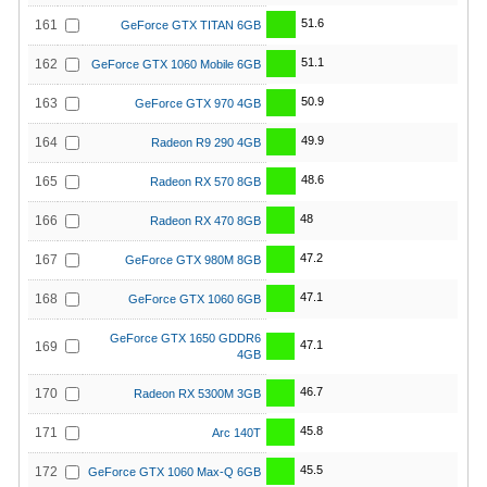
51.6
161
GeForce GTX TITAN 6GB
51.1
162
GeForce GTX 1060 Mobile 6GB
50.9
163
GeForce GTX 970 4GB
49.9
164
Radeon R9 290 4GB
48.6
165
Radeon RX 570 8GB
48
166
Radeon RX 470 8GB
47.2
167
GeForce GTX 980M 8GB
47.1
168
GeForce GTX 1060 6GB
GeForce GTX 1650 GDDR6
47.1
169
4GB
46.7
170
Radeon RX 5300M 3GB
45.8
171
Arc 140T
45.5
172
GeForce GTX 1060 Max-Q 6GB