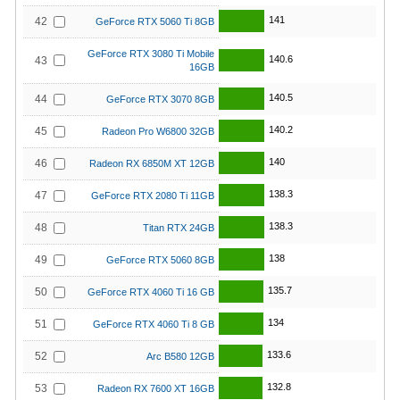
141
42
GeForce RTX 5060 Ti 8GB
GeForce RTX 3080 Ti Mobile
140.6
43
16GB
140.5
44
GeForce RTX 3070 8GB
140.2
45
Radeon Pro W6800 32GB
140
46
Radeon RX 6850M XT 12GB
138.3
47
GeForce RTX 2080 Ti 11GB
138.3
48
Titan RTX 24GB
138
49
GeForce RTX 5060 8GB
135.7
50
GeForce RTX 4060 Ti 16 GB
134
51
GeForce RTX 4060 Ti 8 GB
133.6
52
Arc B580 12GB
132.8
53
Radeon RX 7600 XT 16GB