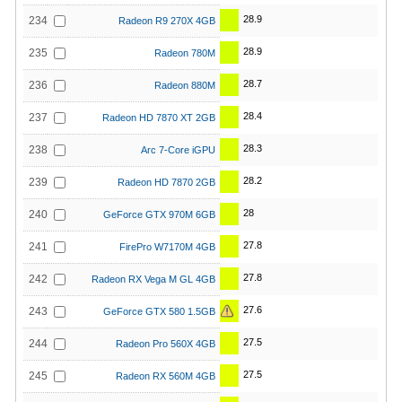
28.9
234
Radeon R9 270X 4GB
28.9
235
Radeon 780M
28.7
236
Radeon 880M
28.4
237
Radeon HD 7870 XT 2GB
28.3
238
Arc 7-Core iGPU
28.2
239
Radeon HD 7870 2GB
28
240
GeForce GTX 970M 6GB
27.8
241
FirePro W7170M 4GB
27.8
242
Radeon RX Vega M GL 4GB
27.6
243
GeForce GTX 580 1.5GB
27.5
244
Radeon Pro 560X 4GB
27.5
245
Radeon RX 560M 4GB