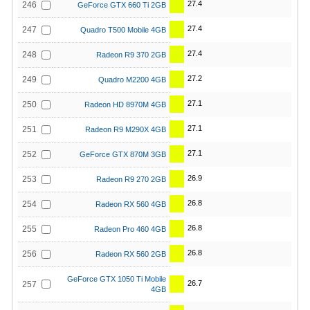
27.4
246
GeForce GTX 660 Ti 2GB
27.4
247
Quadro T500 Mobile 4GB
27.4
248
Radeon R9 370 2GB
27.2
249
Quadro M2200 4GB
27.1
250
Radeon HD 8970M 4GB
27.1
251
Radeon R9 M290X 4GB
27.1
252
GeForce GTX 870M 3GB
26.9
253
Radeon R9 270 2GB
26.8
254
Radeon RX 560 4GB
26.8
255
Radeon Pro 460 4GB
26.8
256
Radeon RX 560 2GB
GeForce GTX 1050 Ti Mobile
26.7
257
4GB