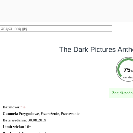
The Dark Pictures Ant
75
rankin
Znajdź podo
Darmowa:
nie
Gatunek:
Przygodowe, Przerażenie, Przetrwanie
Data wydania:
30.08.2019
Limit wieku:
16+