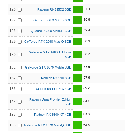
71.1
126
Radeon R9 295X2 8GB
69.6
127
GeForce GTX 980 Ti 6GB
69.4
128
Quadro P5000 Mobile 16GB
68.9
129
GeForce RTX 2060 Max-Q 6GB
GeForce GTX 1660 Ti Mobile
68.2
130
6GB
67.9
131
GeForce GTX 1070 Mobile 8GB
67.6
132
Radeon RX 590 8GB
65.2
133
Radeon R9 FURY X 4GB
Radeon Vega Frontier Edition
64.1
134
16GB
63.8
135
Radeon RX 5500 XT 4GB
63.6
136
GeForce GTX 1070 Max-Q 8GB