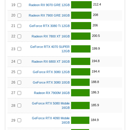
212.4
19
Radeon RX 9070 GRE 12GB
208
20
Radeon RX 7900 GRE 16GB
206
21
GeForce RTX 3080 Ti 12GB
200.5
22
Radeon RX 7800 XT 16GB
GeForce RTX 4070 SUPER
199.9
23
12GB
194.8
24
Radeon RX 6800 XT 16GB
194.4
25
GeForce RTX 3080 12GB
188.8
26
GeForce RTX 3080 10GB
186.3
27
Radeon RX 7900M 16GB
GeForce RTX 5080 Mobile
185.9
28
16GB
GeForce RTX 4090 Mobile
184.9
29
16GB