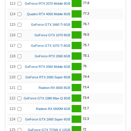
77.8
113
GeForce RTX 2070 Mobile 8GB
77.2
114
Quadro RTX 4000 Mobile 8GB
76.7
115
GeForce GTX 1660 Ti 6GB
76.5
116
GeForce GTX 1070 8GB
75.7
117
GeForce GTX 1070 Ti 8GB
75.1
118
GeForce RTX 2060 6GB
75
119
GeForce RTX 2060 Mobile 6GB
74.4
120
GeForce RTX 2060 Super 8GB
73.4
121
Radeon RX 6600 8GB
73.4
122
GeForce GTX 1080 Max-Q 8GB
72.7
123
Radeon RX 5600M 6GB
72.3
124
GeForce GTX 1660 Super 6GB
72
125
GeForce GTX TITAN X 12GB