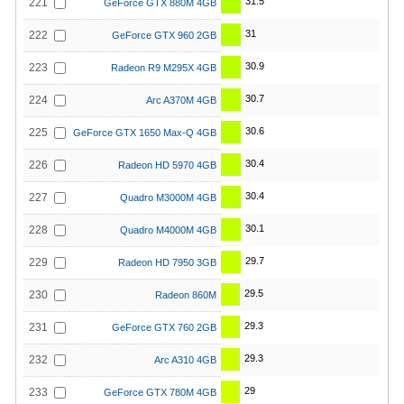
31.5
221
GeForce GTX 880M 4GB
31
222
GeForce GTX 960 2GB
30.9
223
Radeon R9 M295X 4GB
30.7
224
Arc A370M 4GB
30.6
225
GeForce GTX 1650 Max-Q 4GB
30.4
226
Radeon HD 5970 4GB
30.4
227
Quadro M3000M 4GB
30.1
228
Quadro M4000M 4GB
29.7
229
Radeon HD 7950 3GB
29.5
230
Radeon 860M
29.3
231
GeForce GTX 760 2GB
29.3
232
Arc A310 4GB
29
233
GeForce GTX 780M 4GB