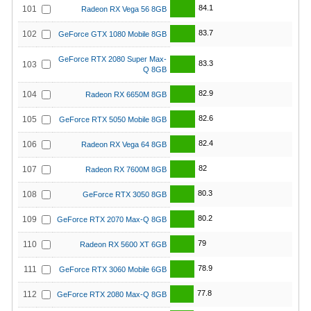
84.1
101
Radeon RX Vega 56 8GB
83.7
102
GeForce GTX 1080 Mobile 8GB
GeForce RTX 2080 Super Max-
83.3
103
Q 8GB
82.9
104
Radeon RX 6650M 8GB
82.6
105
GeForce RTX 5050 Mobile 8GB
82.4
106
Radeon RX Vega 64 8GB
82
107
Radeon RX 7600M 8GB
80.3
108
GeForce RTX 3050 8GB
80.2
109
GeForce RTX 2070 Max-Q 8GB
79
110
Radeon RX 5600 XT 6GB
78.9
111
GeForce RTX 3060 Mobile 6GB
77.8
112
GeForce RTX 2080 Max-Q 8GB