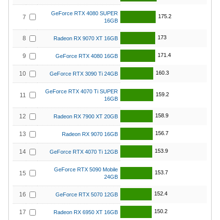
GeForce RTX 4080 SUPER
175.2
7
16GB
173
8
Radeon RX 9070 XT 16GB
171.4
9
GeForce RTX 4080 16GB
160.3
10
GeForce RTX 3090 Ti 24GB
GeForce RTX 4070 Ti SUPER
159.2
11
16GB
158.9
12
Radeon RX 7900 XT 20GB
156.7
13
Radeon RX 9070 16GB
153.9
14
GeForce RTX 4070 Ti 12GB
GeForce RTX 5090 Mobile
153.7
15
24GB
152.4
16
GeForce RTX 5070 12GB
150.2
17
Radeon RX 6950 XT 16GB