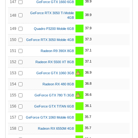
38.9
147
GeForce GTX 1660 6GB
GeForce RTX 3050 Ti Mobile
38.9
148
4GB
37.9
149
Quadro P3200 Mobile 6GB
37.3
150
GeForce RTX 3050 Mobile 4GB
37.1
151
Radeon R9 390X 8GB
37.1
152
Radeon RX 5500 XT 8GB
36.9
153
GeForce GTX 1060 3GB
36.8
154
Radeon RX 480 8GB
36.6
155
GeForce GTX 780 Ti 3GB
36.1
156
GeForce GTX TITAN 6GB
35.7
157
GeForce GTX 1060 Mobile 6GB
35.7
158
Radeon RX 6550M 4GB