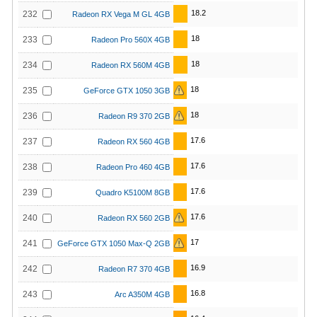
18.2
232
Radeon RX Vega M GL 4GB
18
233
Radeon Pro 560X 4GB
18
234
Radeon RX 560M 4GB
18
235
GeForce GTX 1050 3GB
18
236
Radeon R9 370 2GB
17.6
237
Radeon RX 560 4GB
17.6
238
Radeon Pro 460 4GB
17.6
239
Quadro K5100M 8GB
17.6
240
Radeon RX 560 2GB
17
241
GeForce GTX 1050 Max-Q 2GB
16.9
242
Radeon R7 370 4GB
16.8
243
Arc A350M 4GB