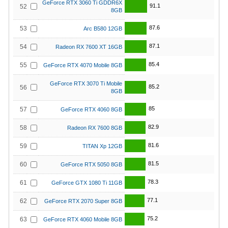
GeForce RTX 3060 Ti GDDR6X
91.1
52
8GB
87.6
53
Arc B580 12GB
87.1
54
Radeon RX 7600 XT 16GB
85.4
55
GeForce RTX 4070 Mobile 8GB
GeForce RTX 3070 Ti Mobile
85.2
56
8GB
85
57
GeForce RTX 4060 8GB
82.9
58
Radeon RX 7600 8GB
81.6
59
TITAN Xp 12GB
81.5
60
GeForce RTX 5050 8GB
78.3
61
GeForce GTX 1080 Ti 11GB
77.1
62
GeForce RTX 2070 Super 8GB
75.2
63
GeForce RTX 4060 Mobile 8GB