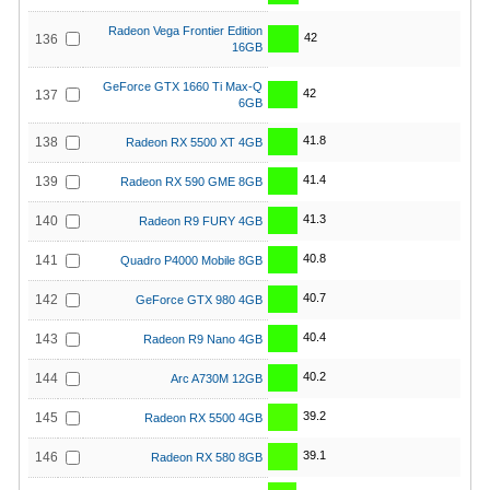
Radeon Vega Frontier Edition
42
136
16GB
GeForce GTX 1660 Ti Max-Q
42
137
6GB
41.8
138
Radeon RX 5500 XT 4GB
41.4
139
Radeon RX 590 GME 8GB
41.3
140
Radeon R9 FURY 4GB
40.8
141
Quadro P4000 Mobile 8GB
40.7
142
GeForce GTX 980 4GB
40.4
143
Radeon R9 Nano 4GB
40.2
144
Arc A730M 12GB
39.2
145
Radeon RX 5500 4GB
39.1
146
Radeon RX 580 8GB