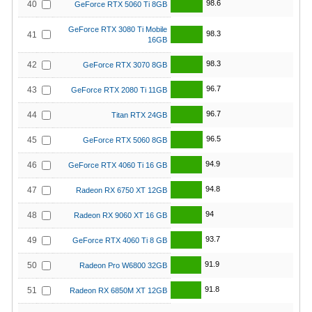
98.6
40
GeForce RTX 5060 Ti 8GB
GeForce RTX 3080 Ti Mobile
98.3
41
16GB
98.3
42
GeForce RTX 3070 8GB
96.7
43
GeForce RTX 2080 Ti 11GB
96.7
44
Titan RTX 24GB
96.5
45
GeForce RTX 5060 8GB
94.9
46
GeForce RTX 4060 Ti 16 GB
94.8
47
Radeon RX 6750 XT 12GB
94
48
Radeon RX 9060 XT 16 GB
93.7
49
GeForce RTX 4060 Ti 8 GB
91.9
50
Radeon Pro W6800 32GB
91.8
51
Radeon RX 6850M XT 12GB