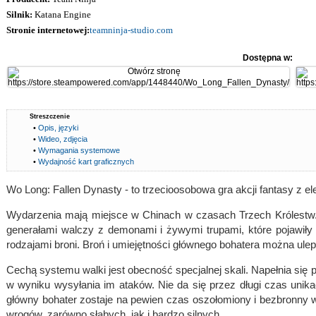
Silnik:
Katana Engine
Stronie internetowej:
teamninja-studio.com
Dostępna w:
Streszczenie
•
Opis, języki
•
Wideo, zdjęcia
•
Wymagania systemowe
•
Wydajność kart graficznych
Wo Long: Fallen Dynasty - to trzecioosobowa gra akcji fantasy z 
Wydarzenia mają miejsce w Chinach w czasach Trzech Królestw.
generałami walczy z demonami i żywymi trupami, które pojawiły 
rodzajami broni. Broń i umiejętności głównego bohatera można ule
Cechą systemu walki jest obecność specjalnej skali. Napełnia się 
w wyniku wysyłania im ataków. Nie da się przez długi czas unika
główny bohater zostaje na pewien czas oszołomiony i bezbronny 
wrogów, zarówno słabych, jak i bardzo silnych.