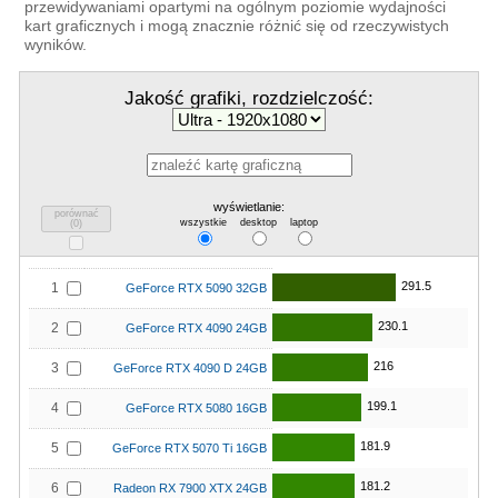
przewidywaniami opartymi na ogólnym poziomie wydajności
kart graficznych i mogą znacznie różnić się od rzeczywistych
wyników.
Jakość grafiki, rozdzielczość:
wyświetlanie:
porównać
wszystkie
desktop
laptop
(
0
)
291.5
1
GeForce RTX 5090 32GB
230.1
2
GeForce RTX 4090 24GB
216
3
GeForce RTX 4090 D 24GB
199.1
4
GeForce RTX 5080 16GB
181.9
5
GeForce RTX 5070 Ti 16GB
181.2
6
Radeon RX 7900 XTX 24GB