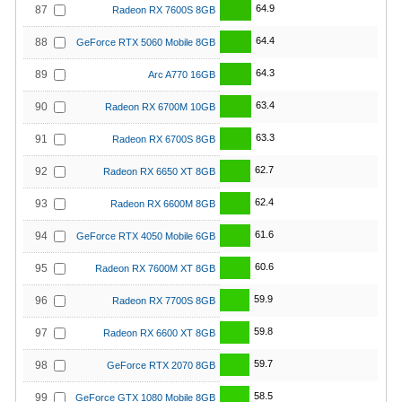
64.9
87
Radeon RX 7600S 8GB
64.4
88
GeForce RTX 5060 Mobile 8GB
64.3
89
Arc A770 16GB
63.4
90
Radeon RX 6700M 10GB
63.3
91
Radeon RX 6700S 8GB
62.7
92
Radeon RX 6650 XT 8GB
62.4
93
Radeon RX 6600M 8GB
61.6
94
GeForce RTX 4050 Mobile 6GB
60.6
95
Radeon RX 7600M XT 8GB
59.9
96
Radeon RX 7700S 8GB
59.8
97
Radeon RX 6600 XT 8GB
59.7
98
GeForce RTX 2070 8GB
58.5
99
GeForce GTX 1080 Mobile 8GB