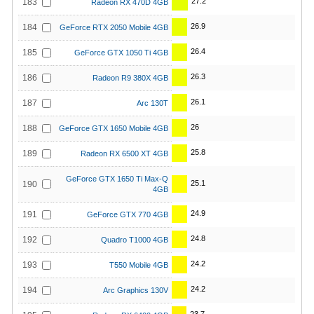
27.2
183
Radeon RX 470D 4GB
26.9
184
GeForce RTX 2050 Mobile 4GB
26.4
185
GeForce GTX 1050 Ti 4GB
26.3
186
Radeon R9 380X 4GB
26.1
187
Arc 130T
26
188
GeForce GTX 1650 Mobile 4GB
25.8
189
Radeon RX 6500 XT 4GB
GeForce GTX 1650 Ti Max-Q
25.1
190
4GB
24.9
191
GeForce GTX 770 4GB
24.8
192
Quadro T1000 4GB
24.2
193
T550 Mobile 4GB
24.2
194
Arc Graphics 130V