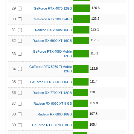
126.3
29
GeForce RTX 4070 12GB
123.2
30
GeForce RTX 3090 24GB
122.1
31
Radeon RX 7900M 16GB
117.5
32
Radeon RX 6900 XT 16GB
GeForce RTX 4080 Mobile
115.1
33
12GB
GeForce RTX 5070 Ti Mobile
112.9
34
12GB
111.4
35
GeForce RTX 5060 Ti 16GB
110
36
Radeon RX 7700 XT 12GB
109.9
37
Radeon RX 9060 XT 8 GB
107.8
38
Radeon RX 6800 16GB
105.4
39
GeForce RTX 3070 Ti 8GB