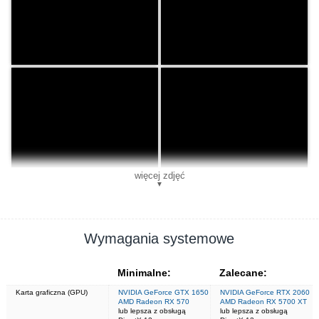
więcej zdjęć
▼
Wymagania systemowe
Minimalne:
Zalecane:
Karta graficzna (GPU)
NVIDIA GeForce GTX 1650
NVIDIA GeForce RTX 2060
AMD Radeon RX 570
AMD Radeon RX 5700 XT
lub lepsza z obsługą
lub lepsza z obsługą