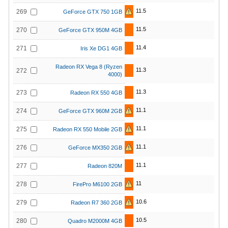
11.5
269
GeForce GTX 750 1GB
11.5
270
GeForce GTX 950M 4GB
11.4
271
Iris Xe DG1 4GB
Radeon RX Vega 8 (Ryzen
11.3
272
4000)
11.3
273
Radeon RX 550 4GB
11.1
274
GeForce GTX 960M 2GB
11.1
275
Radeon RX 550 Mobile 2GB
11.1
276
GeForce MX350 2GB
11.1
277
Radeon 820M
11
278
FirePro M6100 2GB
10.6
279
Radeon R7 360 2GB
10.5
280
Quadro M2000M 4GB