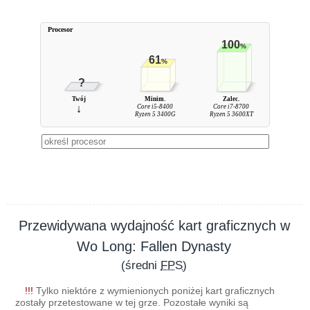
Procesor
100
%
61
%
?
Twój
Minim.
Zalec.
↓
Core i5-8400
Core i7-8700
Ryzen 5 3400G
Ryzen 5 3600XT
Przewidywana wydajność kart graficznych w
Wo Long: Fallen Dynasty
(średni
FPS
)
!!!
Tylko niektóre z wymienionych poniżej kart graficznych
zostały przetestowane w tej grze. Pozostałe wyniki są