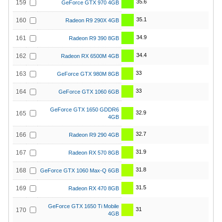
35.6
159
GeForce GTX 970 4GB
35.1
160
Radeon R9 290X 4GB
34.9
161
Radeon R9 390 8GB
34.4
162
Radeon RX 6500M 4GB
33
163
GeForce GTX 980M 8GB
33
164
GeForce GTX 1060 6GB
GeForce GTX 1650 GDDR6
32.9
165
4GB
32.7
166
Radeon R9 290 4GB
31.9
167
Radeon RX 570 8GB
31.8
168
GeForce GTX 1060 Max-Q 6GB
31.5
169
Radeon RX 470 8GB
GeForce GTX 1650 Ti Mobile
31
170
4GB