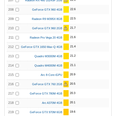
207
Radeon RX 460 1024SP 2GB
22.6
208
GeForce GTX 960 4GB
22.5
209
Radeon R9 M395X 8GB
21.7
210
GeForce GTX 960 2GB
21.6
211
Radeon Pro Vega 20 4GB
21.4
212
GeForce GTX 1650 Max-Q 4GB
21.2
213
Quadro M3000M 4GB
21.1
214
Quadro M4000M 4GB
20.9
215
Arc 8-Core iGPU
20.5
216
GeForce GTX 760 2GB
20.3
217
GeForce GTX 780M 4GB
20.1
218
Arc A370M 4GB
19.6
219
GeForce GTX 970M 6GB