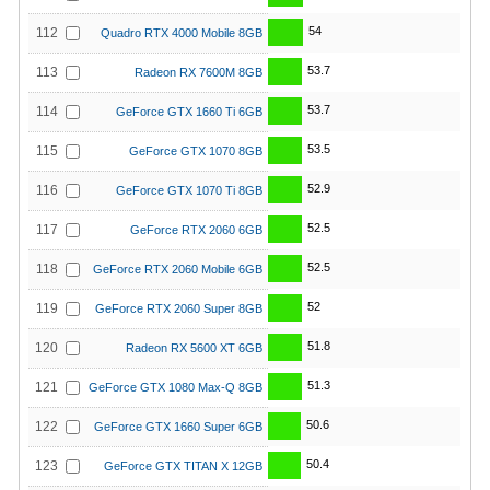
54
112
Quadro RTX 4000 Mobile 8GB
53.7
113
Radeon RX 7600M 8GB
53.7
114
GeForce GTX 1660 Ti 6GB
53.5
115
GeForce GTX 1070 8GB
52.9
116
GeForce GTX 1070 Ti 8GB
52.5
117
GeForce RTX 2060 6GB
52.5
118
GeForce RTX 2060 Mobile 6GB
52
119
GeForce RTX 2060 Super 8GB
51.8
120
Radeon RX 5600 XT 6GB
51.3
121
GeForce GTX 1080 Max-Q 8GB
50.6
122
GeForce GTX 1660 Super 6GB
50.4
123
GeForce GTX TITAN X 12GB