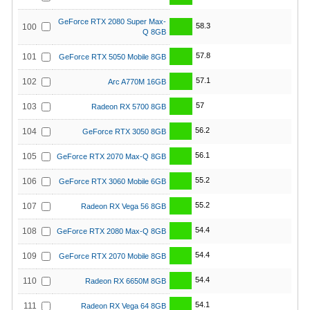
GeForce RTX 2080 Super Max-
58.3
100
Q 8GB
57.8
101
GeForce RTX 5050 Mobile 8GB
57.1
102
Arc A770M 16GB
57
103
Radeon RX 5700 8GB
56.2
104
GeForce RTX 3050 8GB
56.1
105
GeForce RTX 2070 Max-Q 8GB
55.2
106
GeForce RTX 3060 Mobile 6GB
55.2
107
Radeon RX Vega 56 8GB
54.4
108
GeForce RTX 2080 Max-Q 8GB
54.4
109
GeForce RTX 2070 Mobile 8GB
54.4
110
Radeon RX 6650M 8GB
54.1
111
Radeon RX Vega 64 8GB