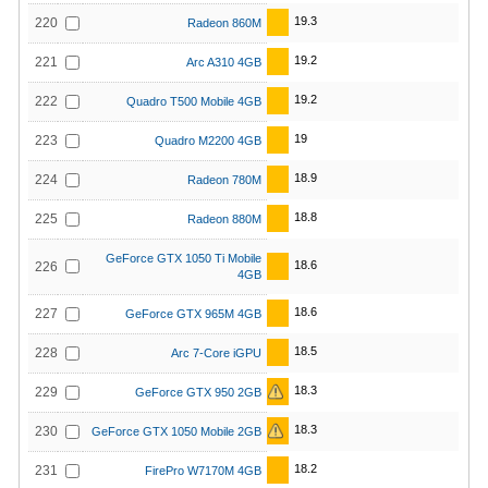
19.3
220
Radeon 860M
19.2
221
Arc A310 4GB
19.2
222
Quadro T500 Mobile 4GB
19
223
Quadro M2200 4GB
18.9
224
Radeon 780M
18.8
225
Radeon 880M
GeForce GTX 1050 Ti Mobile
18.6
226
4GB
18.6
227
GeForce GTX 965M 4GB
18.5
228
Arc 7-Core iGPU
18.3
229
GeForce GTX 950 2GB
18.3
230
GeForce GTX 1050 Mobile 2GB
18.2
231
FirePro W7170M 4GB