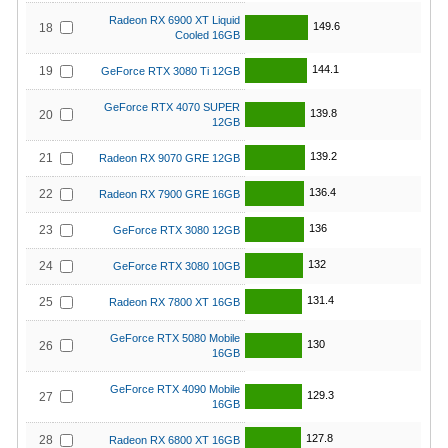
Radeon RX 6900 XT Liquid
149.6
18
Cooled 16GB
144.1
19
GeForce RTX 3080 Ti 12GB
GeForce RTX 4070 SUPER
139.8
20
12GB
139.2
21
Radeon RX 9070 GRE 12GB
136.4
22
Radeon RX 7900 GRE 16GB
136
23
GeForce RTX 3080 12GB
132
24
GeForce RTX 3080 10GB
131.4
25
Radeon RX 7800 XT 16GB
GeForce RTX 5080 Mobile
130
26
16GB
GeForce RTX 4090 Mobile
129.3
27
16GB
127.8
28
Radeon RX 6800 XT 16GB