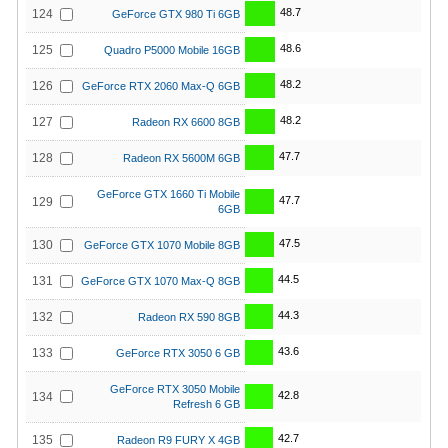
48.7
124
GeForce GTX 980 Ti 6GB
48.6
125
Quadro P5000 Mobile 16GB
48.2
126
GeForce RTX 2060 Max-Q 6GB
48.2
127
Radeon RX 6600 8GB
47.7
128
Radeon RX 5600M 6GB
GeForce GTX 1660 Ti Mobile
47.7
129
6GB
47.5
130
GeForce GTX 1070 Mobile 8GB
44.5
131
GeForce GTX 1070 Max-Q 8GB
44.3
132
Radeon RX 590 8GB
43.6
133
GeForce RTX 3050 6 GB
GeForce RTX 3050 Mobile
42.8
134
Refresh 6 GB
42.7
135
Radeon R9 FURY X 4GB