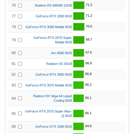
71.2
76
Radeon RX 6800M 12GB
71.2
77
GeForce RTX 2080 8GB
70.5
78
GeForce RTX 3080 Mobile 8GB
GeForce RTX 2070 Super
69.7
79
Mobile 8GB
67.5
80
Arc A580 8GB
66.9
81
Radeon VII 16GB
65.8
82
GeForce RTX 3060 8GB
65.2
83
GeForce RTX 3070 Mobile 8GB
Radeon RX Vega 64 Liquid
65.1
84
Cooling 8GB
GeForce RTX 2070 Super Max-
65.1
85
Q 8GB
64.9
86
GeForce GTX 1080 8GB