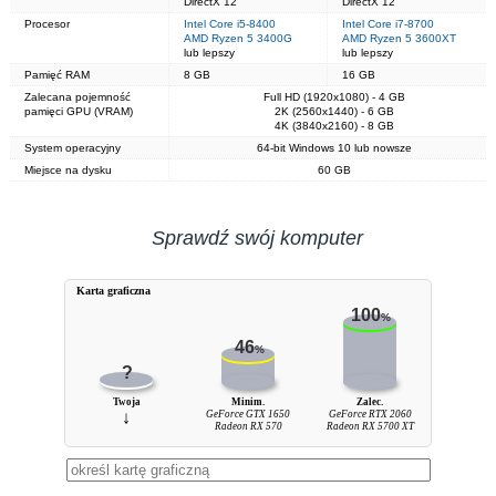
DirectX 12
DirectX 12
Procesor
Intel Core i5-8400
Intel Core i7-8700
AMD Ryzen 5 3400G
AMD Ryzen 5 3600XT
lub lepszy
lub lepszy
Pamięć RAM
8 GB
16 GB
Zalecana pojemność
Full HD (1920x1080) - 4 GB
pamięci GPU (VRAM)
2K (2560x1440) - 6 GB
4K (3840x2160) - 8 GB
System operacyjny
64-bit Windows 10 lub nowsze
Miejsce na dysku
60 GB
Sprawdź swój komputer
Karta graficzna
100
%
46
%
?
Twoja
Minim.
Zalec.
↓
GeForce GTX 1650
GeForce RTX 2060
Radeon RX 570
Radeon RX 5700 XT