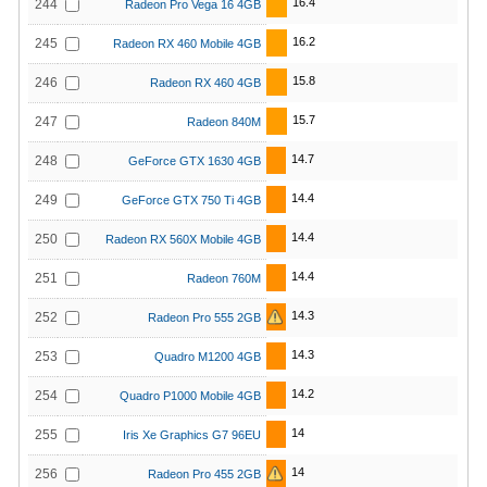
16.4
244
Radeon Pro Vega 16 4GB
16.2
245
Radeon RX 460 Mobile 4GB
15.8
246
Radeon RX 460 4GB
15.7
247
Radeon 840M
14.7
248
GeForce GTX 1630 4GB
14.4
249
GeForce GTX 750 Ti 4GB
14.4
250
Radeon RX 560X Mobile 4GB
14.4
251
Radeon 760M
14.3
252
Radeon Pro 555 2GB
14.3
253
Quadro M1200 4GB
14.2
254
Quadro P1000 Mobile 4GB
14
255
Iris Xe Graphics G7 96EU
14
256
Radeon Pro 455 2GB