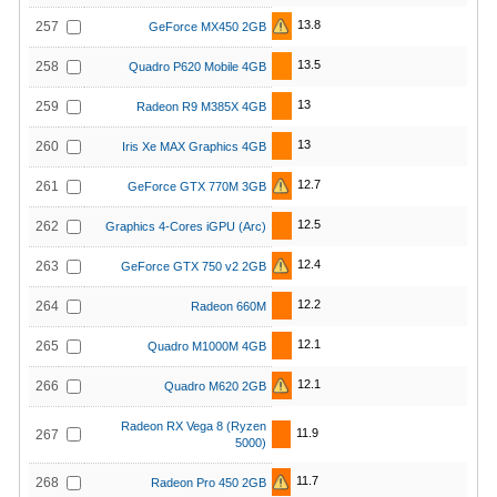
13.8
257
GeForce MX450 2GB
13.5
258
Quadro P620 Mobile 4GB
13
259
Radeon R9 M385X 4GB
13
260
Iris Xe MAX Graphics 4GB
12.7
261
GeForce GTX 770M 3GB
12.5
262
Graphics 4-Cores iGPU (Arc)
12.4
263
GeForce GTX 750 v2 2GB
12.2
264
Radeon 660M
12.1
265
Quadro M1000M 4GB
12.1
266
Quadro M620 2GB
Radeon RX Vega 8 (Ryzen
11.9
267
5000)
11.7
268
Radeon Pro 450 2GB