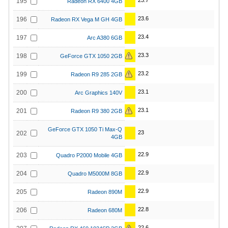
23.7
195
Radeon RX 6400 4GB
23.6
196
Radeon RX Vega M GH 4GB
23.4
197
Arc A380 6GB
23.3
198
GeForce GTX 1050 2GB
23.2
199
Radeon R9 285 2GB
23.1
200
Arc Graphics 140V
23.1
201
Radeon R9 380 2GB
GeForce GTX 1050 Ti Max-Q
23
202
4GB
22.9
203
Quadro P2000 Mobile 4GB
22.9
204
Quadro M5000M 8GB
22.9
205
Radeon 890M
22.8
206
Radeon 680M
22.6