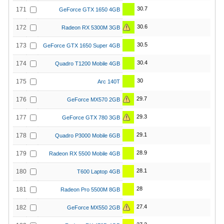
30.7
171
GeForce GTX 1650 4GB
30.6
172
Radeon RX 5300M 3GB
30.5
173
GeForce GTX 1650 Super 4GB
30.4
174
Quadro T1200 Mobile 4GB
30
175
Arc 140T
29.7
176
GeForce MX570 2GB
29.3
177
GeForce GTX 780 3GB
29.1
178
Quadro P3000 Mobile 6GB
28.9
179
Radeon RX 5500 Mobile 4GB
28.1
180
T600 Laptop 4GB
28
181
Radeon Pro 5500M 8GB
27.4
182
GeForce MX550 2GB