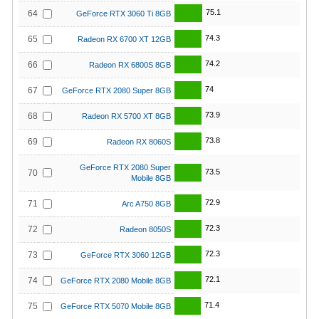
75.1
64
GeForce RTX 3060 Ti 8GB
74.3
65
Radeon RX 6700 XT 12GB
74.2
66
Radeon RX 6800S 8GB
74
67
GeForce RTX 2080 Super 8GB
73.9
68
Radeon RX 5700 XT 8GB
73.8
69
Radeon RX 8060S
GeForce RTX 2080 Super
73.5
70
Mobile 8GB
72.9
71
Arc A750 8GB
72.3
72
Radeon 8050S
72.3
73
GeForce RTX 3060 12GB
72.1
74
GeForce RTX 2080 Mobile 8GB
71.4
75
GeForce RTX 5070 Mobile 8GB