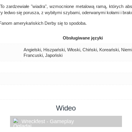
o zardzewiałe "wiadra", wzmocnione metalową ramą, których abso
óry ledwo się porusza, z wybitymi szybami, oderwanymi kołami i brak
 Fanom amerykańskich Derby się to spodoba.
Obsługiwane języki
Angielski, Hiszpański, Włoski, Chiński, Koreański, Niemie
Francuski, Japoński
Wideo
Wreckfest - Gameplay