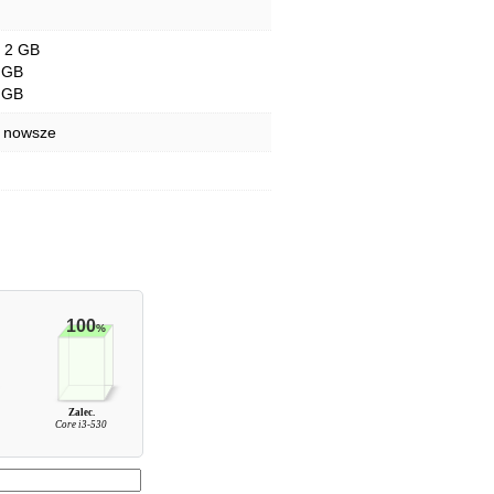
- 2 GB
 GB
 GB
b nowsze
100
%
Zalec.
0
Core i3-530