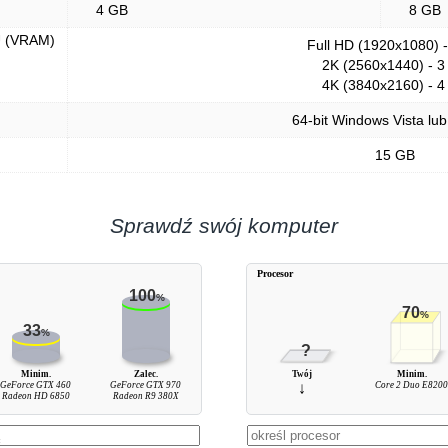
4 GB
8 GB
U (VRAM)
Full HD (1920x1080) 
2K (2560x1440) - 3
4K (3840x2160) - 4
64-bit Windows Vista lu
15 GB
Sprawdź swój komputer
Procesor
100
%
70
%
33
%
?
Minim.
Zalec.
Twój
Minim.
GeForce GTX 460
GeForce GTX 970
↓
Core 2 Duo E820
Radeon HD 6850
Radeon R9 380X