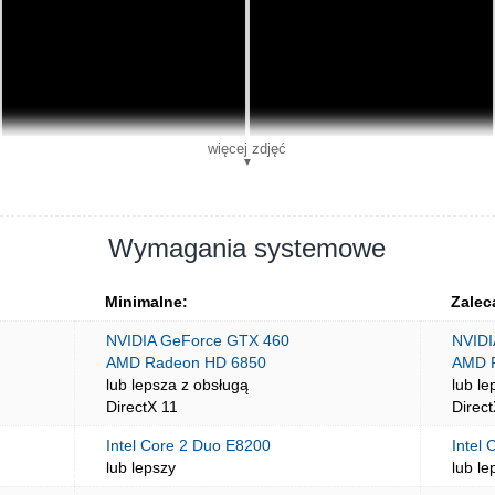
więcej zdjęć
▼
Wymagania systemowe
Minimalne:
Zalec
NVIDIA GeForce GTX 460
NVIDI
AMD Radeon HD 6850
AMD 
lub lepsza z obsługą
lub le
DirectX 11
Direc
Intel Core 2 Duo E8200
Intel 
lub lepszy
lub le