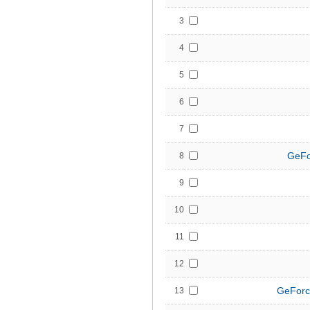
3
4
5
6
7
GeFo
8
9
10
11
12
GeForc
13