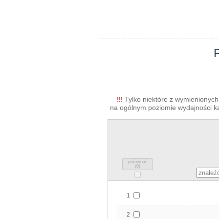
!!!
Tylko niektóre z wymienionych 
na ogólnym poziomie wydajności kar
porównać
(
0
)
1
2