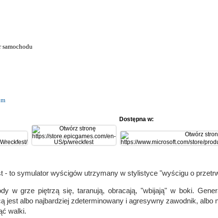
or samochodu
om
Dostępna w:
 - to symulator wyścigów utrzymany w stylistyce "wyścigu o przetrw
y w grze piętrzą się, taranują, obracają, "wbijają" w boki. Genera
 jest albo najbardziej zdeterminowany i agresywny zawodnik, albo n
ąć walki.