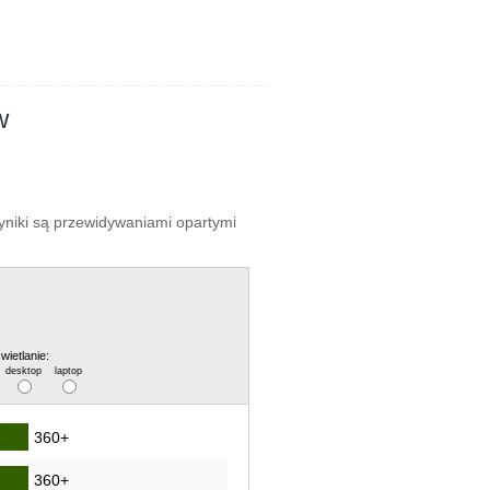
w
wyniki są przewidywaniami opartymi
wietlanie:
desktop
laptop
360+
360+