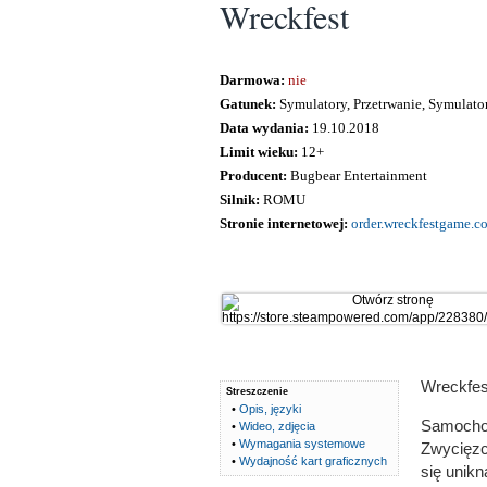
Wreckfest
Darmowa:
nie
Gatunek:
Symulatory, Przetrwanie, Symulat
Data wydania:
19.10.2018
Limit wieku:
12+
Producent:
Bugbear Entertainment
Silnik:
ROMU
Stronie internetowej:
order.wreckfestgame.c
Wreckfest
Streszczenie
•
Opis, języki
Samochod
•
Wideo, zdjęcia
•
Wymagania systemowe
Zwycięzcą
•
Wydajność kart graficznych
się unikn