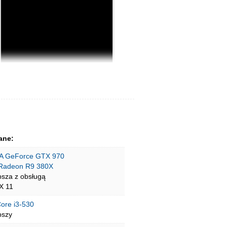
ane:
A GeForce GTX 970
Radeon R9 380X
psza z obsługą
tX 11
Core i3-530
pszy