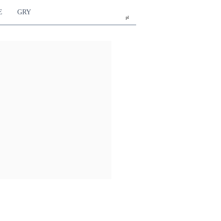
E
GRY
pl