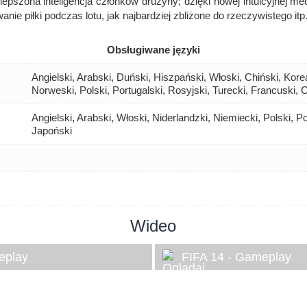
ulepszona inteligencja członków drużyny; dzięki nowej intuicyjnej m
nie piłki podczas lotu, jak najbardziej zbliżone do rzeczywistego itp
Obsługiwane języki
Angielski, Arabski, Duński, Hiszpański, Włoski, Chiński, Kore
Norweski, Polski, Portugalski, Rosyjski, Turecki, Francuski,
Angielski, Arabski, Włoski, Niderlandzki, Niemiecki, Polski, P
Japoński
Wideo
eplay
FIFA 14 - Gameplay