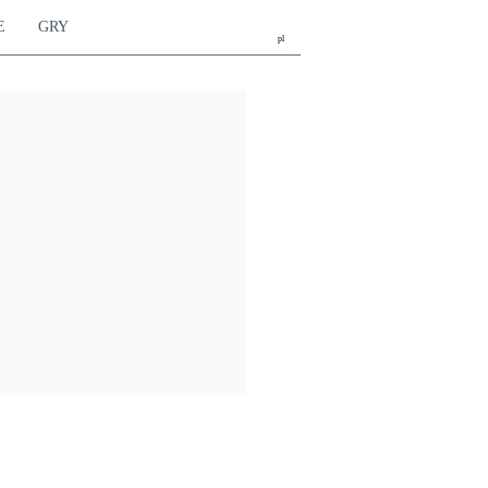
E
GRY
pl