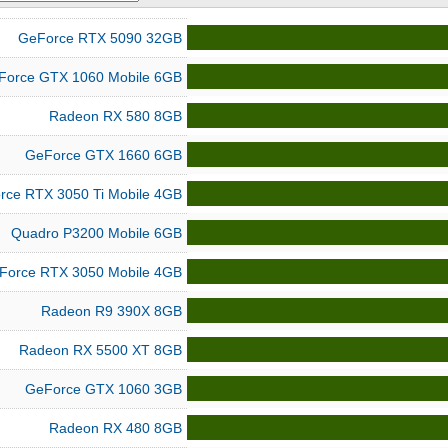
GeForce RTX 5090 32GB
Force GTX 1060 Mobile 6GB
Radeon RX 580 8GB
GeForce GTX 1660 6GB
rce RTX 3050 Ti Mobile 4GB
Quadro P3200 Mobile 6GB
Force RTX 3050 Mobile 4GB
Radeon R9 390X 8GB
Radeon RX 5500 XT 8GB
GeForce GTX 1060 3GB
Radeon RX 480 8GB