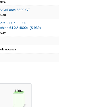
ane:
A GeForce 8800 GT
psza
 Core 2 Duo E6600
thlon 64 X2 4800+ (S.939)
pszy
lub nowsze
100
%