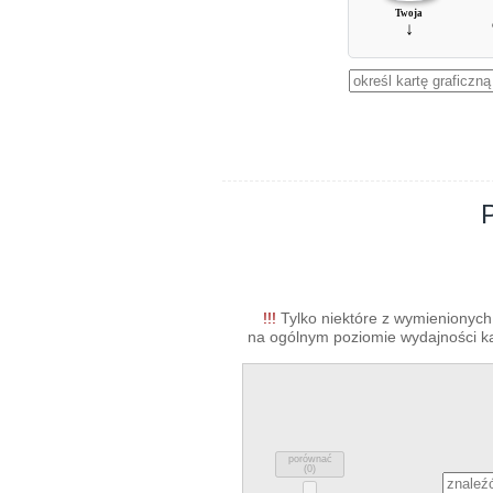
Twoja
↓
!!!
Tylko niektóre z wymienionych 
na ogólnym poziomie wydajności kar
porównać
(
0
)