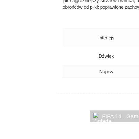
jak najgroźniejszy strzał w bramka; 
obrońców od piłki; poprawione zachowa
Interfejs
Dźwięk
Napisy
FIFA 14 - Gam