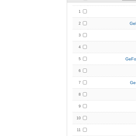
1
Ge
2
3
4
GeFo
5
6
Ge
7
8
9
10
11