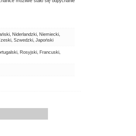
echanice możliwe stało się odpychanie
.
ański, Niderlandzki, Niemiecki,
 Czeski, Szwedzki, Japoński
ortugalski, Rosyjski, Francuski,