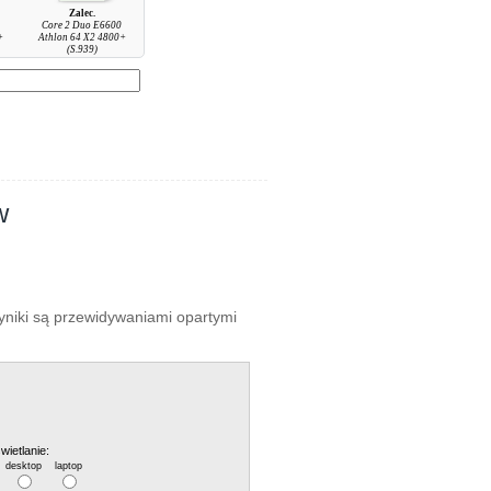
Zalec.
Core 2 Duo E6600
+
Athlon 64 X2 4800+
(S.939)
w
wyniki są przewidywaniami opartymi
wietlanie:
desktop
laptop