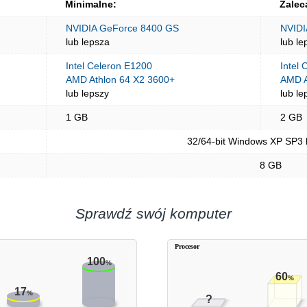
Minimalne:
Zalec
NVIDIA GeForce 8400 GS
NVIDI
lub lepsza
lub le
Intel Celeron E1200
Intel
AMD Athlon 64 X2 3600+
AMD A
lub lepszy
lub le
1 GB
2 GB
32/64-bit Windows XP SP3 
8 GB
Sprawdź swój komputer
Procesor
100
%
60
%
17
%
?