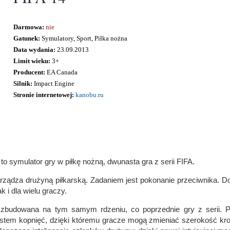
Darmowa:
nie
Gatunek:
Symulatory, Sport, Piłka nożna
Data wydania:
23.09.2013
Limit wieku:
3+
Producent:
EA Canada
Silnik:
Impact Engine
Stronie internetowej:
kanobu.ru
 to symulator gry w piłkę nożną, dwunasta gra z serii FIFA.
rządza drużyną piłkarską. Zadaniem jest pokonanie przeciwnika. D
ak i dla wielu graczy.
 zbudowana na tym samym rdzeniu, co poprzednie gry z serii. 
tem kopnięć, dzięki któremu gracze mogą zmieniać szerokość kroku