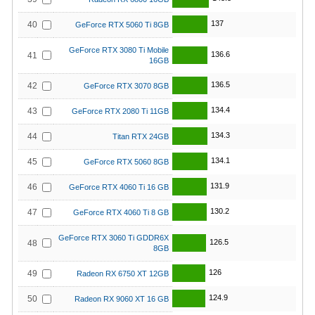
137
40
GeForce RTX 5060 Ti 8GB
GeForce RTX 3080 Ti Mobile
136.6
41
16GB
136.5
42
GeForce RTX 3070 8GB
134.4
43
GeForce RTX 2080 Ti 11GB
134.3
44
Titan RTX 24GB
134.1
45
GeForce RTX 5060 8GB
131.9
46
GeForce RTX 4060 Ti 16 GB
130.2
47
GeForce RTX 4060 Ti 8 GB
GeForce RTX 3060 Ti GDDR6X
126.5
48
8GB
126
49
Radeon RX 6750 XT 12GB
124.9
50
Radeon RX 9060 XT 16 GB