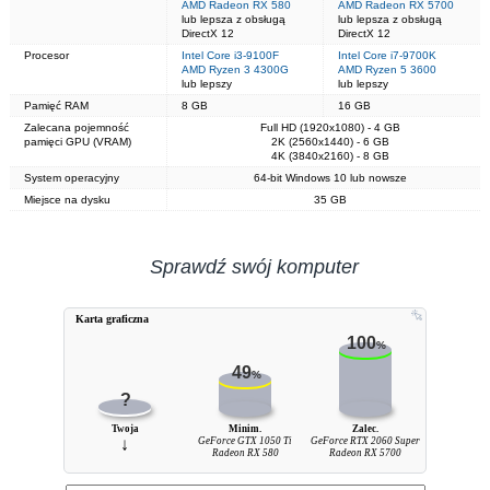
AMD Radeon RX 580
AMD Radeon RX 5700
lub lepsza z obsługą
lub lepsza z obsługą
DirectX 12
DirectX 12
Procesor
Intel Core i3-9100F
Intel Core i7-9700K
AMD Ryzen 3 4300G
AMD Ryzen 5 3600
lub lepszy
lub lepszy
Pamięć RAM
8 GB
16 GB
Zalecana pojemność
Full HD (1920x1080) - 4 GB
pamięci GPU (VRAM)
2K (2560x1440) - 6 GB
4K (3840x2160) - 8 GB
System operacyjny
64-bit Windows 10 lub nowsze
Miejsce na dysku
35 GB
Sprawdź swój komputer
Karta graficzna
100
%
49
%
?
Twoja
Minim.
Zalec.
↓
GeForce GTX 1050 Ti
GeForce RTX 2060 Super
Radeon RX 580
Radeon RX 5700