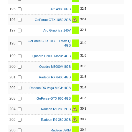
32.5
195
Arc A380 6GB
32.4
196
GeForce GTX 1050 2GB
32.1
197
Arc Graphics 140V
GeForce GTX 1050 Ti Max-Q
31.9
198
4GB
31.8
199
Quadro P2000 Mobile 4GB
31.8
200
Quadro M5000M 8GB
31.5
201
Radeon RX 6400 4GB
31.4
202
Radeon RX Vega M GH 4GB
31.3
203
GeForce GTX 960 4GB
30.9
204
Radeon R9 285 2GB
30.7
205
Radeon R9 380 2GB
30.4
206
Radeon 890M