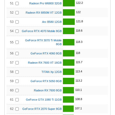
122.2
51
Radeon Pro W6800 32GB
122
52
Radeon RX 6850M XT 12GB
121.8
53
Arc B580 12GB
118.6
54
GeForce RTX 4070 Mobile 8GB
GeForce RTX 3070 Ti Mobile
118.3
55
8GB
118
56
GeForce RTX 4060 8GB
115.7
57
Radeon RX 7600 XT 16GB
113.4
58
TITAN Xp 12GB
113.2
59
GeForce RTX 5050 8GB
110.1
60
Radeon RX 7600 8GB
108.8
61
GeForce GTX 1080 Ti 11GB
107.1
62
GeForce RTX 2070 Super 8GB