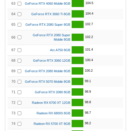
104.5
63
GeForce RTX 4060 Mobile 8GB
104.4
64
GeForce RTX 3060 Ti 8GB
102.7
65
GeForce RTX 2080 Super 8GB
GeForce RTX 2080 Super
102.2
66
Mobile 8GB
101.4
67
Arc A750 8GB
100.4
68
GeForce RTX 3060 12GB
100.2
69
GeForce RTX 2080 Mobile 8GB
99.1
70
GeForce RTX 5070 Mobile 8GB
98.9
71
GeForce RTX 2080 8GB
98.8
72
Radeon RX 6700 XT 12GB
98.7
73
Radeon RX 6800S 8GB
98.2
74
Radeon RX 5700 XT 8GB