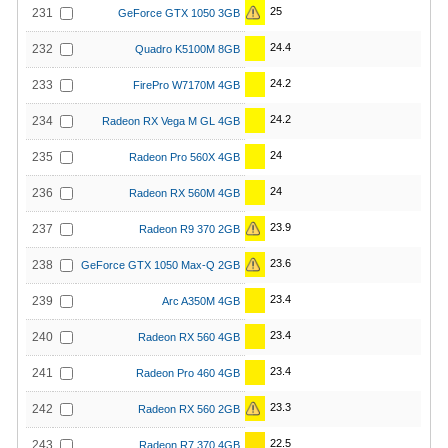
25
231
GeForce GTX 1050 3GB
24.4
232
Quadro K5100M 8GB
24.2
233
FirePro W7170M 4GB
24.2
234
Radeon RX Vega M GL 4GB
24
235
Radeon Pro 560X 4GB
24
236
Radeon RX 560M 4GB
23.9
237
Radeon R9 370 2GB
23.6
238
GeForce GTX 1050 Max-Q 2GB
23.4
239
Arc A350M 4GB
23.4
240
Radeon RX 560 4GB
23.4
241
Radeon Pro 460 4GB
23.3
242
Radeon RX 560 2GB
22.5
243
Radeon R7 370 4GB