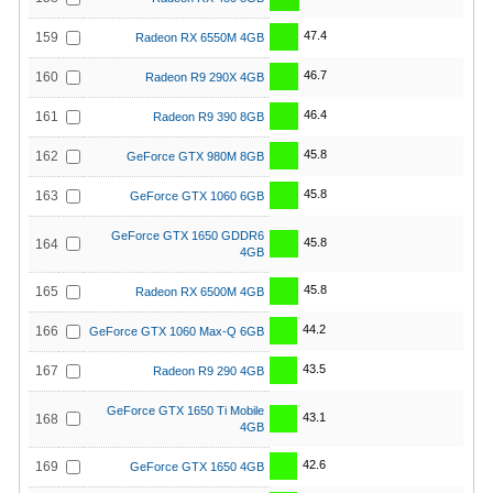
47.4
159
Radeon RX 6550M 4GB
46.7
160
Radeon R9 290X 4GB
46.4
161
Radeon R9 390 8GB
45.8
162
GeForce GTX 980M 8GB
45.8
163
GeForce GTX 1060 6GB
GeForce GTX 1650 GDDR6
45.8
164
4GB
45.8
165
Radeon RX 6500M 4GB
44.2
166
GeForce GTX 1060 Max-Q 6GB
43.5
167
Radeon R9 290 4GB
GeForce GTX 1650 Ti Mobile
43.1
168
4GB
42.6
169
GeForce GTX 1650 4GB