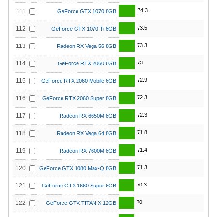
74.3
111
GeForce GTX 1070 8GB
73.5
112
GeForce GTX 1070 Ti 8GB
73.3
113
Radeon RX Vega 56 8GB
73
114
GeForce RTX 2060 6GB
72.9
115
GeForce RTX 2060 Mobile 6GB
72.3
116
GeForce RTX 2060 Super 8GB
72.3
117
Radeon RX 6650M 8GB
71.8
118
Radeon RX Vega 64 8GB
71.4
119
Radeon RX 7600M 8GB
71.3
120
GeForce GTX 1080 Max-Q 8GB
70.3
121
GeForce GTX 1660 Super 6GB
70
122
GeForce GTX TITAN X 12GB