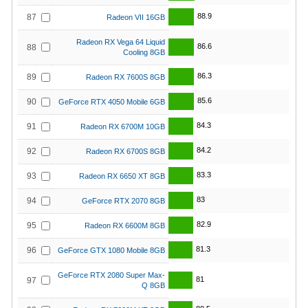
88.9
87
Radeon VII 16GB
Radeon RX Vega 64 Liquid
86.6
88
Cooling 8GB
86.3
89
Radeon RX 7600S 8GB
85.6
90
GeForce RTX 4050 Mobile 6GB
84.3
91
Radeon RX 6700M 10GB
84.2
92
Radeon RX 6700S 8GB
83.3
93
Radeon RX 6650 XT 8GB
83
94
GeForce RTX 2070 8GB
82.9
95
Radeon RX 6600M 8GB
81.3
96
GeForce GTX 1080 Mobile 8GB
GeForce RTX 2080 Super Max-
81
97
Q 8GB