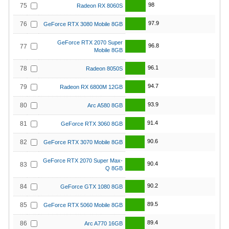
98
75
Radeon RX 8060S
97.9
76
GeForce RTX 3080 Mobile 8GB
GeForce RTX 2070 Super
96.8
77
Mobile 8GB
96.1
78
Radeon 8050S
94.7
79
Radeon RX 6800M 12GB
93.9
80
Arc A580 8GB
91.4
81
GeForce RTX 3060 8GB
90.6
82
GeForce RTX 3070 Mobile 8GB
GeForce RTX 2070 Super Max-
90.4
83
Q 8GB
90.2
84
GeForce GTX 1080 8GB
89.5
85
GeForce RTX 5060 Mobile 8GB
89.4
86
Arc A770 16GB