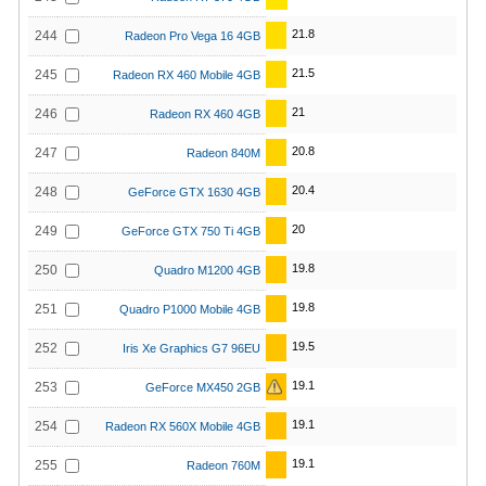
21.8
244
Radeon Pro Vega 16 4GB
21.5
245
Radeon RX 460 Mobile 4GB
21
246
Radeon RX 460 4GB
20.8
247
Radeon 840M
20.4
248
GeForce GTX 1630 4GB
20
249
GeForce GTX 750 Ti 4GB
19.8
250
Quadro M1200 4GB
19.8
251
Quadro P1000 Mobile 4GB
19.5
252
Iris Xe Graphics G7 96EU
19.1
253
GeForce MX450 2GB
19.1
254
Radeon RX 560X Mobile 4GB
19.1
255
Radeon 760M