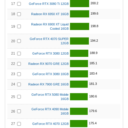
200.2
17
GeForce RTX 3080 Ti 12GB
199.6
18
Radeon RX 6950 XT 16GB
Radeon RX 6900 XT Liquid
198.8
19
Cooled 16GB
GeForce RTX 4070 SUPER
194.2
20
12GB
188.9
21
GeForce RTX 3080 12GB
185.1
22
Radeon RX 9070 GRE 12GB
183.4
23
GeForce RTX 3080 10GB
181.3
24
Radeon RX 7900 GRE 16GB
GeForce RTX 5080 Mobile
180.6
25
16GB
GeForce RTX 4090 Mobile
179.6
26
16GB
175.4
27
GeForce RTX 4070 12GB