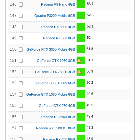
53.7
146
Radeon R9 Nano 4GB
52.6
147
Quadro P3200 Mobile 6GB
52.1
148
Radeon RX 5500 4GB
52
149
Radeon RX 580 8GB
51.8
150
GeForce RTX 3050 Mobile 4GB
51.3
151
GeForce GTX 1060 3GB
50.9
152
GeForce GTX 780 Ti 3GB
50.2
153
GeForce GTX TITAN 6GB
49.6
154
GeForce GTX 1060 Mobile 6GB
49.5
155
GeForce GTX 970 4GB
49.4
156
Radeon R9 390X 8GB
49.3
157
Radeon RX 5500 XT 8GB
48.9
158
Radeon RX 480 8GB