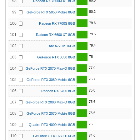
80.5
98
Radeon RX 7600M XT 8GB
80.2
99
GeForce RTX 5050 Mobile 8GB
79.6
100
Radeon RX 7700S 8GB
79.5
101
Radeon RX 6600 XT 8GB
79.4
102
Arc A770M 16GB
78
103
GeForce RTX 3050 8GB
77.9
104
GeForce RTX 2070 Max-Q 8GB
76.7
105
GeForce RTX 3060 Mobile 6GB
75.8
106
Radeon RX 5700 8GB
75.6
107
GeForce RTX 2080 Max-Q 8GB
75.6
108
GeForce RTX 2070 Mobile 8GB
75
109
Quadro RTX 4000 Mobile 8GB
74.6
110
GeForce GTX 1660 Ti 6GB