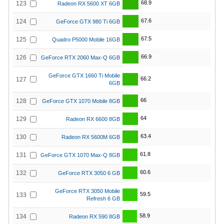
68.9
123
Radeon RX 5600 XT 6GB
67.6
124
GeForce GTX 980 Ti 6GB
67.5
125
Quadro P5000 Mobile 16GB
66.9
126
GeForce RTX 2060 Max-Q 6GB
GeForce GTX 1660 Ti Mobile
66.2
127
6GB
66
128
GeForce GTX 1070 Mobile 8GB
64
129
Radeon RX 6600 8GB
63.4
130
Radeon RX 5600M 6GB
61.8
131
GeForce GTX 1070 Max-Q 8GB
60.6
132
GeForce RTX 3050 6 GB
GeForce RTX 3050 Mobile
59.5
133
Refresh 6 GB
58.9
134
Radeon RX 590 8GB