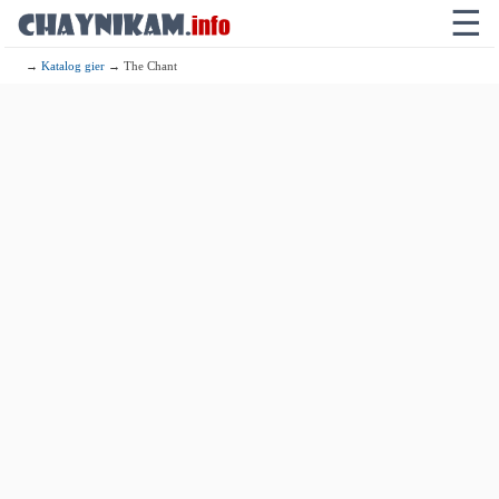
☰
→
Katalog gier
→ The Chant