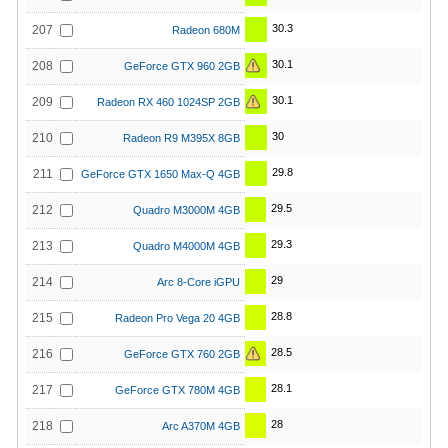
30.3
207
Radeon 680M
30.1
208
GeForce GTX 960 2GB
30.1
209
Radeon RX 460 1024SP 2GB
30
210
Radeon R9 M395X 8GB
29.8
211
GeForce GTX 1650 Max-Q 4GB
29.5
212
Quadro M3000M 4GB
29.3
213
Quadro M4000M 4GB
29
214
Arc 8-Core iGPU
28.8
215
Radeon Pro Vega 20 4GB
28.5
216
GeForce GTX 760 2GB
28.1
217
GeForce GTX 780M 4GB
28
218
Arc A370M 4GB