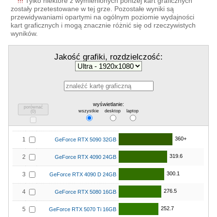
!!!
Tylko niektóre z wymienionych poniżej kart graficznych
zostały przetestowane w tej grze. Pozostałe wyniki są
przewidywaniami opartymi na ogólnym poziomie wydajności
kart graficznych i mogą znacznie różnić się od rzeczywistych
wyników.
Jakość grafiki, rozdzielczość:
wyświetlanie:
porównać
wszystkie
desktop
laptop
(
0
)
360+
1
GeForce RTX 5090 32GB
319.6
2
GeForce RTX 4090 24GB
300.1
3
GeForce RTX 4090 D 24GB
276.5
4
GeForce RTX 5080 16GB
252.7
5
GeForce RTX 5070 Ti 16GB