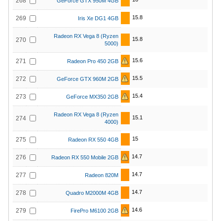
268
GeForce GTX 950M 4GB
15.8
269
Iris Xe DG1 4GB
Radeon RX Vega 8 (Ryzen
15.8
270
5000)
15.6
271
Radeon Pro 450 2GB
15.5
272
GeForce GTX 960M 2GB
15.4
273
GeForce MX350 2GB
Radeon RX Vega 8 (Ryzen
15.1
274
4000)
15
275
Radeon RX 550 4GB
14.7
276
Radeon RX 550 Mobile 2GB
14.7
277
Radeon 820M
14.7
278
Quadro M2000M 4GB
14.6
279
FirePro M6100 2GB