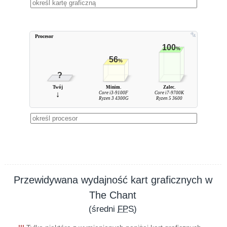
Procesor
100
%
56
%
?
Twój
Minim.
Zalec.
↓
Core i3-9100F
Core i7-9700K
Ryzen 3 4300G
Ryzen 5 3600
Przewidywana wydajność kart graficznych w
The Chant
(średni
FPS
)