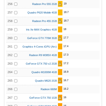
19
256
Radeon Pro 555 2GB
18.7
257
Quadro P620 Mobile 4GB
18.7
258
Radeon Pro 455 2GB
18
259
Iris Xe MAX Graphics 4GB
17.7
260
GeForce GTX 770M 3GB
17.4
261
Graphics 4-Cores iGPU (Arc)
17.3
262
Radeon R9 M385X 4GB
17.2
263
GeForce GTX 750 v2 2GB
16.9
264
Quadro M1000M 4GB
16.7
265
Quadro M620 2GB
16.2
266
Radeon 660M
16
267
GeForce GTX 750 1GB
16