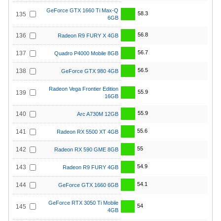
GeForce GTX 1660 Ti Max-Q
58.3
135
6GB
56.8
136
Radeon R9 FURY X 4GB
56.7
137
Quadro P4000 Mobile 8GB
56.5
138
GeForce GTX 980 4GB
Radeon Vega Frontier Edition
55.9
139
16GB
55.9
140
Arc A730M 12GB
55.6
141
Radeon RX 5500 XT 4GB
55
142
Radeon RX 590 GME 8GB
54.9
143
Radeon R9 FURY 4GB
54.1
144
GeForce GTX 1660 6GB
GeForce RTX 3050 Ti Mobile
54
145
4GB