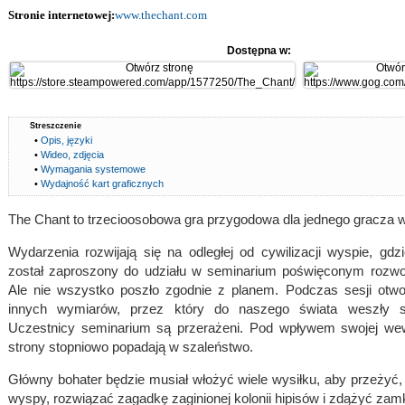
Stronie internetowej:
www.thechant.com
Dostępna w:
Streszczenie
•
Opis, języki
•
Wideo, zdjęcia
•
Wymagania systemowe
•
Wydajność kart graficznych
The Chant to trzecioosobowa gra przygodowa dla jednego gracza w
Wydarzenia rozwijają się na odległej od cywilizacji wyspie, gdz
został zaproszony do udziału w seminarium poświęconym rozw
Ale nie wszystko poszło zgodnie z planem. Podczas sesji otwor
innych wymiarów, przez który do naszego świata weszły st
Uczestnicy seminarium są przerażeni. Pod wpływem swojej wew
strony stopniowo popadają w szaleństwo.
Główny bohater będzie musiał włożyć wiele wysiłku, aby przeżyć,
wyspy, rozwiązać zagadkę zaginionej kolonii hipisów i zdążyć zamk