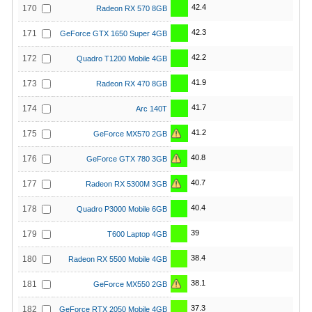
42.4
170
Radeon RX 570 8GB
42.3
171
GeForce GTX 1650 Super 4GB
42.2
172
Quadro T1200 Mobile 4GB
41.9
173
Radeon RX 470 8GB
41.7
174
Arc 140T
41.2
175
GeForce MX570 2GB
40.8
176
GeForce GTX 780 3GB
40.7
177
Radeon RX 5300M 3GB
40.4
178
Quadro P3000 Mobile 6GB
39
179
T600 Laptop 4GB
38.4
180
Radeon RX 5500 Mobile 4GB
38.1
181
GeForce MX550 2GB
37.3
182
GeForce RTX 2050 Mobile 4GB