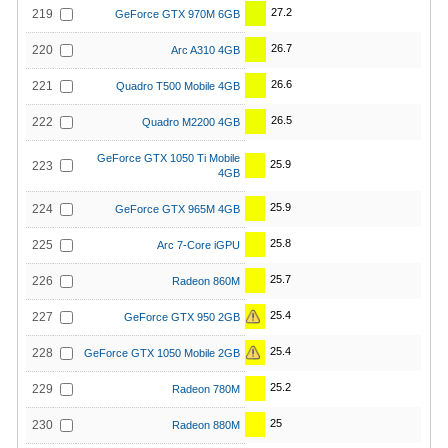
27.2
219
GeForce GTX 970M 6GB
26.7
220
Arc A310 4GB
26.6
221
Quadro T500 Mobile 4GB
26.5
222
Quadro M2200 4GB
GeForce GTX 1050 Ti Mobile
25.9
223
4GB
25.9
224
GeForce GTX 965M 4GB
25.8
225
Arc 7-Core iGPU
25.7
226
Radeon 860M
25.4
227
GeForce GTX 950 2GB
25.4
228
GeForce GTX 1050 Mobile 2GB
25.2
229
Radeon 780M
25
230
Radeon 880M