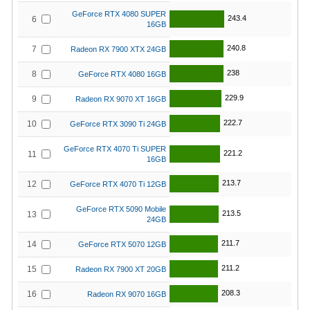
GeForce RTX 4080 SUPER
243.4
6
16GB
240.8
7
Radeon RX 7900 XTX 24GB
238
8
GeForce RTX 4080 16GB
229.9
9
Radeon RX 9070 XT 16GB
222.7
10
GeForce RTX 3090 Ti 24GB
GeForce RTX 4070 Ti SUPER
221.2
11
16GB
213.7
12
GeForce RTX 4070 Ti 12GB
GeForce RTX 5090 Mobile
213.5
13
24GB
211.7
14
GeForce RTX 5070 12GB
211.2
15
Radeon RX 7900 XT 20GB
208.3
16
Radeon RX 9070 16GB