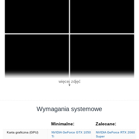
więcej zdjęć
▼
Wymagania systemowe
Minimalne:
Zalecane:
Karta graficzna (GPU)
NVIDIA GeForce GTX 1050
NVIDIA GeForce RTX 2060
Ti
Super