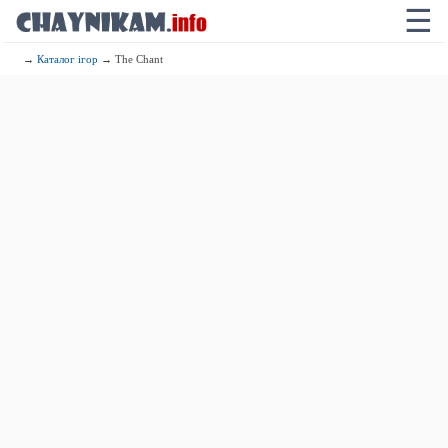
☰
→
Каталог ігор
→ The Chant