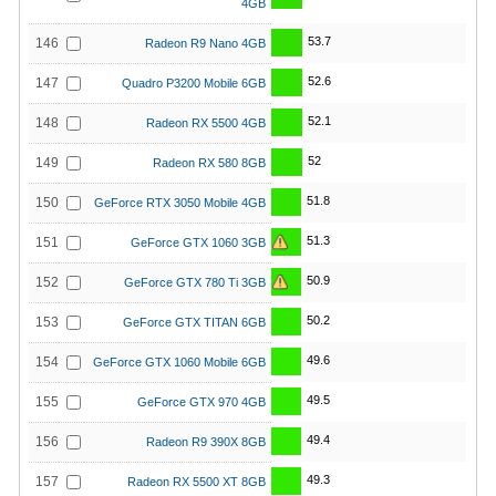
4GB
53.7
146
Radeon R9 Nano 4GB
52.6
147
Quadro P3200 Mobile 6GB
52.1
148
Radeon RX 5500 4GB
52
149
Radeon RX 580 8GB
51.8
150
GeForce RTX 3050 Mobile 4GB
51.3
151
GeForce GTX 1060 3GB
50.9
152
GeForce GTX 780 Ti 3GB
50.2
153
GeForce GTX TITAN 6GB
49.6
154
GeForce GTX 1060 Mobile 6GB
49.5
155
GeForce GTX 970 4GB
49.4
156
Radeon R9 390X 8GB
49.3
157
Radeon RX 5500 XT 8GB