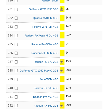
25
230
Radeon 880M
25
231
GeForce GTX 1050 3GB
24.4
232
Quadro K5100M 8GB
24.2
233
FirePro W7170M 4GB
24.2
234
Radeon RX Vega M GL 4GB
24
235
Radeon Pro 560X 4GB
24
236
Radeon RX 560M 4GB
23.9
237
Radeon R9 370 2GB
23.6
238
GeForce GTX 1050 Max-Q 2GB
23.4
239
Arc A350M 4GB
23.4
240
Radeon RX 560 4GB
23.4
241
Radeon Pro 460 4GB
23.3
242
Radeon RX 560 2GB