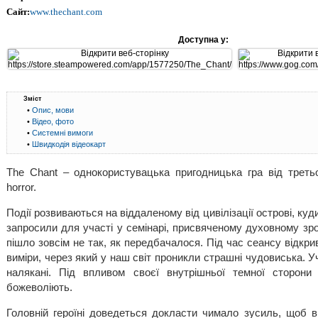
Сайт:
www.thechant.com
Доступна у:
Зміст
•
Опис, мови
•
Відео, фото
•
Системні вимоги
•
Швидкодія відеокарт
The Chant – однокористувацька пригодницька гра від треть
horror.
Події розвиваються на віддаленому від цивілізації острові, куд
запросили для участі у семінарі, присвяченому духовному зр
пішло зовсім не так, як передбачалося. Під час сеансу відкри
виміри, через який у наш світ проникли страшні чудовиська. У
налякані. Під впливом своєї внутрішньої темної сторони
божеволіють.
Головній героїні доведеться докласти чимало зусиль, щоб в