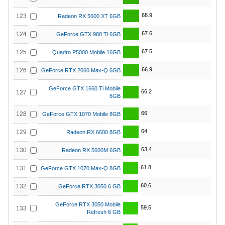
68.9
123
Radeon RX 5600 XT 6GB
67.6
124
GeForce GTX 980 Ti 6GB
67.5
125
Quadro P5000 Mobile 16GB
66.9
126
GeForce RTX 2060 Max-Q 6GB
GeForce GTX 1660 Ti Mobile
66.2
127
6GB
66
128
GeForce GTX 1070 Mobile 8GB
64
129
Radeon RX 6600 8GB
63.4
130
Radeon RX 5600M 6GB
61.8
131
GeForce GTX 1070 Max-Q 8GB
60.6
132
GeForce RTX 3050 6 GB
GeForce RTX 3050 Mobile
59.5
133
Refresh 6 GB