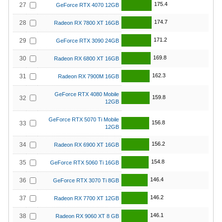
175.4
27
GeForce RTX 4070 12GB
174.7
28
Radeon RX 7800 XT 16GB
171.2
29
GeForce RTX 3090 24GB
169.8
30
Radeon RX 6800 XT 16GB
162.3
31
Radeon RX 7900M 16GB
GeForce RTX 4080 Mobile
159.8
32
12GB
GeForce RTX 5070 Ti Mobile
156.8
33
12GB
156.2
34
Radeon RX 6900 XT 16GB
154.8
35
GeForce RTX 5060 Ti 16GB
146.4
36
GeForce RTX 3070 Ti 8GB
146.2
37
Radeon RX 7700 XT 12GB
146.1
38
Radeon RX 9060 XT 8 GB