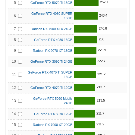
252.7
5
GeForce RTX 5070 Ti 16GB
GeForce RTX 4080 SUPER
243.4
6
16GB
240.8
7
Radeon RX 7900 XTX 24GB
238
8
GeForce RTX 4080 16GB
229.9
9
Radeon RX 9070 XT 16GB
222.7
10
GeForce RTX 3090 Ti 24GB
GeForce RTX 4070 Ti SUPER
221.2
11
16GB
213.7
12
GeForce RTX 4070 Ti 12GB
GeForce RTX 5090 Mobile
213.5
13
24GB
211.7
14
GeForce RTX 5070 12GB
211.2
15
Radeon RX 7900 XT 20GB