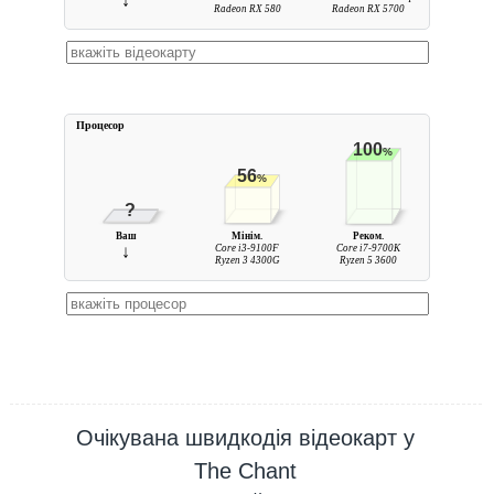
↓
Radeon RX 580
Radeon RX 5700
Процесор
100
%
56
%
?
Ваш
Мінім.
Реком.
↓
Core i3-9100F
Core i7-9700K
Ryzen 3 4300G
Ryzen 5 3600
Очікувана швидкодія відеокарт у
The Chant