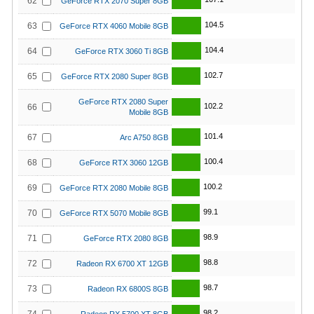
62
GeForce RTX 2070 Super 8GB
104.5
63
GeForce RTX 4060 Mobile 8GB
104.4
64
GeForce RTX 3060 Ti 8GB
102.7
65
GeForce RTX 2080 Super 8GB
GeForce RTX 2080 Super
102.2
66
Mobile 8GB
101.4
67
Arc A750 8GB
100.4
68
GeForce RTX 3060 12GB
100.2
69
GeForce RTX 2080 Mobile 8GB
99.1
70
GeForce RTX 5070 Mobile 8GB
98.9
71
GeForce RTX 2080 8GB
98.8
72
Radeon RX 6700 XT 12GB
98.7
73
Radeon RX 6800S 8GB
98.2