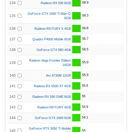
58.9
134
Radeon RX 590 8GB
GeForce GTX 1660 Ti Max-Q
58.3
135
6GB
56.8
136
Radeon R9 FURY X 4GB
56.7
137
Quadro P4000 Mobile 8GB
56.5
138
GeForce GTX 980 4GB
Radeon Vega Frontier Edition
55.9
139
16GB
55.9
140
Arc A730M 12GB
55.6
141
Radeon RX 5500 XT 4GB
55
142
Radeon RX 590 GME 8GB
54.9
143
Radeon R9 FURY 4GB
54.1
144
GeForce GTX 1660 6GB
GeForce RTX 3050 Ti Mobile
54
145