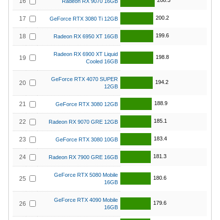
208.3
16
Radeon RX 9070 16GB
200.2
17
GeForce RTX 3080 Ti 12GB
199.6
18
Radeon RX 6950 XT 16GB
Radeon RX 6900 XT Liquid
198.8
19
Cooled 16GB
GeForce RTX 4070 SUPER
194.2
20
12GB
188.9
21
GeForce RTX 3080 12GB
185.1
22
Radeon RX 9070 GRE 12GB
183.4
23
GeForce RTX 3080 10GB
181.3
24
Radeon RX 7900 GRE 16GB
GeForce RTX 5080 Mobile
180.6
25
16GB
GeForce RTX 4090 Mobile
179.6
26
16GB