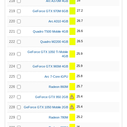
28
218
Arc A370M 4GB
27.2
219
GeForce GTX 970M 6GB
26.7
220
Arc A310 4GB
26.6
221
Quadro T500 Mobile 4GB
26.5
222
Quadro M2200 4GB
GeForce GTX 1050 Ti Mobile
25.9
223
4GB
25.9
224
GeForce GTX 965M 4GB
25.8
225
Arc 7-Core iGPU
25.7
226
Radeon 860M
25.4
227
GeForce GTX 950 2GB
25.4
228
GeForce GTX 1050 Mobile 2GB
25.2
229
Radeon 780M