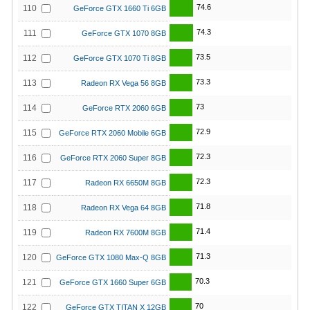
74.6
110
GeForce GTX 1660 Ti 6GB
74.3
111
GeForce GTX 1070 8GB
73.5
112
GeForce GTX 1070 Ti 8GB
73.3
113
Radeon RX Vega 56 8GB
73
114
GeForce RTX 2060 6GB
72.9
115
GeForce RTX 2060 Mobile 6GB
72.3
116
GeForce RTX 2060 Super 8GB
72.3
117
Radeon RX 6650M 8GB
71.8
118
Radeon RX Vega 64 8GB
71.4
119
Radeon RX 7600M 8GB
71.3
120
GeForce GTX 1080 Max-Q 8GB
70.3
121
GeForce GTX 1660 Super 6GB
70
122
GeForce GTX TITAN X 12GB