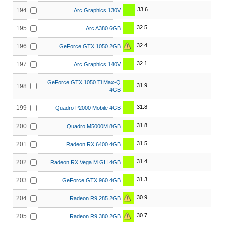
33.6
194
Arc Graphics 130V
32.5
195
Arc A380 6GB
32.4
196
GeForce GTX 1050 2GB
32.1
197
Arc Graphics 140V
GeForce GTX 1050 Ti Max-Q
31.9
198
4GB
31.8
199
Quadro P2000 Mobile 4GB
31.8
200
Quadro M5000M 8GB
31.5
201
Radeon RX 6400 4GB
31.4
202
Radeon RX Vega M GH 4GB
31.3
203
GeForce GTX 960 4GB
30.9
204
Radeon R9 285 2GB
30.7
205
Radeon R9 380 2GB