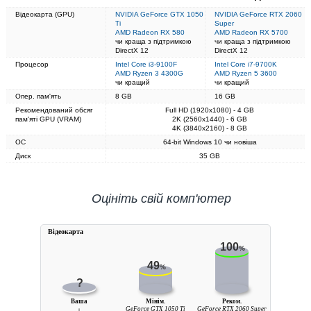
Відеокарта (GPU)
NVIDIA GeForce GTX 1050
NVIDIA GeForce RTX 2060
Ti
Super
AMD Radeon RX 580
AMD Radeon RX 5700
чи краща з підтримкою
чи краща з підтримкою
DirectX 12
DirectX 12
Процесор
Intel Core i3-9100F
Intel Core i7-9700K
AMD Ryzen 3 4300G
AMD Ryzen 5 3600
чи кращий
чи кращий
Опер. пам'ять
8 GB
16 GB
Рекомендований обсяг
Full HD (1920x1080) - 4 GB
пам'яті GPU (VRAM)
2K (2560x1440) - 6 GB
4K (3840x2160) - 8 GB
ОС
64-bit Windows 10 чи новіша
Диск
35 GB
Оцініть свій комп'ютер
Вiдеокарта
100
%
49
%
?
Ваша
Мінім.
Реком.
GeForce GTX 1050 Ti
GeForce RTX 2060 Super