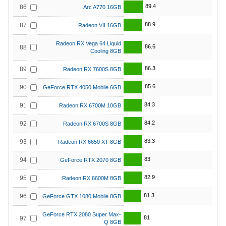
89.4
86
Arc A770 16GB
88.9
87
Radeon VII 16GB
Radeon RX Vega 64 Liquid
86.6
88
Cooling 8GB
86.3
89
Radeon RX 7600S 8GB
85.6
90
GeForce RTX 4050 Mobile 6GB
84.3
91
Radeon RX 6700M 10GB
84.2
92
Radeon RX 6700S 8GB
83.3
93
Radeon RX 6650 XT 8GB
83
94
GeForce RTX 2070 8GB
82.9
95
Radeon RX 6600M 8GB
81.3
96
GeForce GTX 1080 Mobile 8GB
GeForce RTX 2080 Super Max-
81
97
Q 8GB