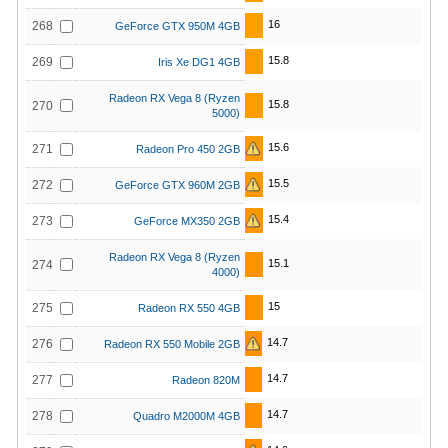
16
268
GeForce GTX 950M 4GB
15.8
269
Iris Xe DG1 4GB
Radeon RX Vega 8 (Ryzen
15.8
270
5000)
15.6
271
Radeon Pro 450 2GB
15.5
272
GeForce GTX 960M 2GB
15.4
273
GeForce MX350 2GB
Radeon RX Vega 8 (Ryzen
15.1
274
4000)
15
275
Radeon RX 550 4GB
14.7
276
Radeon RX 550 Mobile 2GB
14.7
277
Radeon 820M
14.7
278
Quadro M2000M 4GB