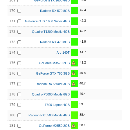
169
GeForce GTX 1650 4GB
42.4
170
Radeon RX 570 8GB
42.3
171
GeForce GTX 1650 Super 4GB
42.2
172
Quadro T1200 Mobile 4GB
41.9
173
Radeon RX 470 8GB
41.7
174
Arc 140T
41.2
175
GeForce MX570 2GB
40.8
176
GeForce GTX 780 3GB
40.7
177
Radeon RX 5300M 3GB
40.4
178
Quadro P3000 Mobile 6GB
39
179
T600 Laptop 4GB
38.4
180
Radeon RX 5500 Mobile 4GB
38.1
181
GeForce MX550 2GB