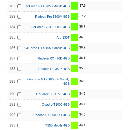
37.3
182
GeForce RTX 2050 Mobile 4GB
37.2
183
Radeon Pro 5500M 8GB
36.7
184
GeForce GTX 1050 Ti 4GB
36.2
185
Arc 130T
36.2
186
GeForce GTX 1650 Mobile 4GB
36.1
187
Radeon RX 470D 4GB
35
188
Radeon R9 380X 4GB
GeForce GTX 1650 Ti Max-Q
34.9
189
4GB
34.6
190
GeForce GTX 770 4GB
34.4
191
Quadro T1000 4GB
34.3
192
Radeon RX 6500 XT 4GB
33.7
193
T550 Mobile 4GB