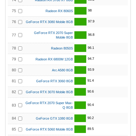
74
Radeon RX 5700 XT 8GB
98
75
Radeon RX 8060S
97.9
76
GeForce RTX 3080 Mobile 8GB
GeForce RTX 2070 Super
96.8
77
Mobile 8GB
96.1
78
Radeon 8050S
94.7
79
Radeon RX 6800M 12GB
93.9
80
Arc A580 8GB
91.4
81
GeForce RTX 3060 8GB
90.6
82
GeForce RTX 3070 Mobile 8GB
GeForce RTX 2070 Super Max-
90.4
83
Q 8GB
90.2
84
GeForce GTX 1080 8GB
89.5
85
GeForce RTX 5060 Mobile 8GB