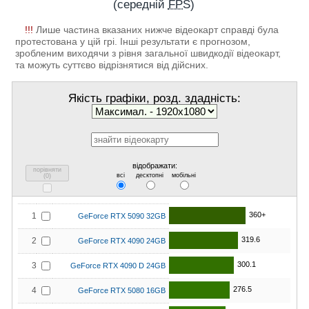
(середній
FPS
)
!!!
Лише частина вказаних нижче відеокарт справді була
протестована у цій грі. Інші результати є прогнозом,
зробленим виходячи з рівня загальної швидкодії відеокарт,
та можуть суттєво відрізнятися від дійсних.
Якість графіки, розд. здадність:
відображати:
порівняти
всі
десктопні
мобільні
(
0
)
360+
1
GeForce RTX 5090 32GB
319.6
2
GeForce RTX 4090 24GB
300.1
3
GeForce RTX 4090 D 24GB
276.5
4
GeForce RTX 5080 16GB