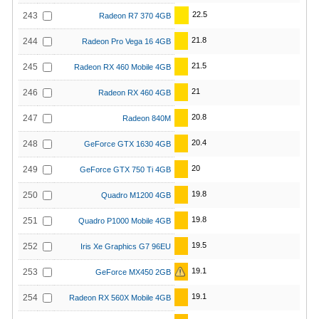
22.5
243
Radeon R7 370 4GB
21.8
244
Radeon Pro Vega 16 4GB
21.5
245
Radeon RX 460 Mobile 4GB
21
246
Radeon RX 460 4GB
20.8
247
Radeon 840M
20.4
248
GeForce GTX 1630 4GB
20
249
GeForce GTX 750 Ti 4GB
19.8
250
Quadro M1200 4GB
19.8
251
Quadro P1000 Mobile 4GB
19.5
252
Iris Xe Graphics G7 96EU
19.1
253
GeForce MX450 2GB
19.1
254
Radeon RX 560X Mobile 4GB