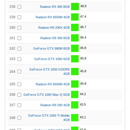
48.9
158
Radeon RX 480 8GB
47.4
159
Radeon RX 6550M 4GB
46.7
160
Radeon R9 290X 4GB
46.4
161
Radeon R9 390 8GB
45.8
162
GeForce GTX 980M 8GB
45.8
163
GeForce GTX 1060 6GB
GeForce GTX 1650 GDDR6
45.8
164
4GB
45.8
165
Radeon RX 6500M 4GB
44.2
166
GeForce GTX 1060 Max-Q 6GB
43.5
167
Radeon R9 290 4GB
GeForce GTX 1650 Ti Mobile
43.1
168
4GB
42.6