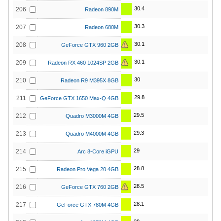
30.4
206
Radeon 890M
30.3
207
Radeon 680M
30.1
208
GeForce GTX 960 2GB
30.1
209
Radeon RX 460 1024SP 2GB
30
210
Radeon R9 M395X 8GB
29.8
211
GeForce GTX 1650 Max-Q 4GB
29.5
212
Quadro M3000M 4GB
29.3
213
Quadro M4000M 4GB
29
214
Arc 8-Core iGPU
28.8
215
Radeon Pro Vega 20 4GB
28.5
216
GeForce GTX 760 2GB
28.1
217
GeForce GTX 780M 4GB