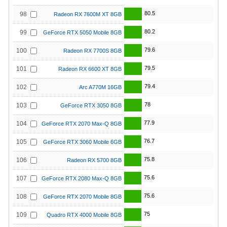
80.5
98
Radeon RX 7600M XT 8GB
80.2
99
GeForce RTX 5050 Mobile 8GB
79.6
100
Radeon RX 7700S 8GB
79.5
101
Radeon RX 6600 XT 8GB
79.4
102
Arc A770M 16GB
78
103
GeForce RTX 3050 8GB
77.9
104
GeForce RTX 2070 Max-Q 8GB
76.7
105
GeForce RTX 3060 Mobile 6GB
75.8
106
Radeon RX 5700 8GB
75.6
107
GeForce RTX 2080 Max-Q 8GB
75.6
108
GeForce RTX 2070 Mobile 8GB
75
109
Quadro RTX 4000 Mobile 8GB