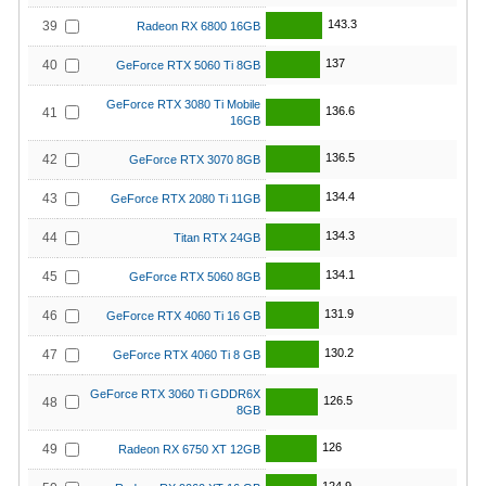
143.3
39
Radeon RX 6800 16GB
137
40
GeForce RTX 5060 Ti 8GB
GeForce RTX 3080 Ti Mobile
136.6
41
16GB
136.5
42
GeForce RTX 3070 8GB
134.4
43
GeForce RTX 2080 Ti 11GB
134.3
44
Titan RTX 24GB
134.1
45
GeForce RTX 5060 8GB
131.9
46
GeForce RTX 4060 Ti 16 GB
130.2
47
GeForce RTX 4060 Ti 8 GB
GeForce RTX 3060 Ti GDDR6X
126.5
48
8GB
126
49
Radeon RX 6750 XT 12GB