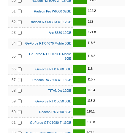
124.9
50
Radeon RX 9060 XT 16 GB
122.2
51
Radeon Pro W6800 32GB
122
52
Radeon RX 6850M XT 12GB
121.8
53
Arc B580 12GB
118.6
54
GeForce RTX 4070 Mobile 8GB
GeForce RTX 3070 Ti Mobile
118.3
55
8GB
118
56
GeForce RTX 4060 8GB
115.7
57
Radeon RX 7600 XT 16GB
113.4
58
TITAN Xp 12GB
113.2
59
GeForce RTX 5050 8GB
110.1
60
Radeon RX 7600 8GB
108.8
61
GeForce GTX 1080 Ti 11GB
107.1