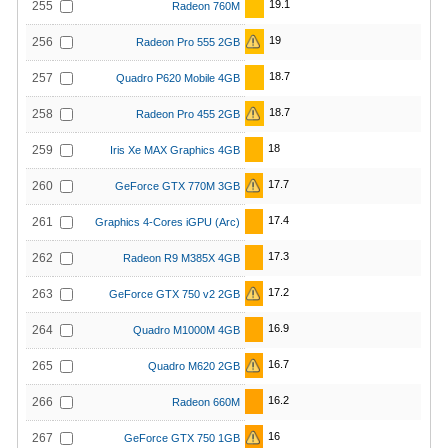
19.1
255
Radeon 760M
19
256
Radeon Pro 555 2GB
18.7
257
Quadro P620 Mobile 4GB
18.7
258
Radeon Pro 455 2GB
18
259
Iris Xe MAX Graphics 4GB
17.7
260
GeForce GTX 770M 3GB
17.4
261
Graphics 4-Cores iGPU (Arc)
17.3
262
Radeon R9 M385X 4GB
17.2
263
GeForce GTX 750 v2 2GB
16.9
264
Quadro M1000M 4GB
16.7
265
Quadro M620 2GB
16.2
266
Radeon 660M
16
267
GeForce GTX 750 1GB