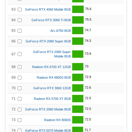
75.6
63
GeForce RTX 4060 Mobile 8GB
75.5
64
GeForce RTX 3060 Ti 8GB
74.7
65
Arc A750 8GB
74.3
66
GeForce RTX 2080 Super 8GB
GeForce RTX 2080 Super
73.9
67
Mobile 8GB
73
68
Radeon RX 6700 XT 12GB
72.9
69
Radeon RX 6800S 8GB
72.6
70
GeForce RTX 3060 12GB
72.5
71
Radeon RX 5700 XT 8GB
72.5
72
GeForce RTX 2080 Mobile 8GB
72.5
73
Radeon RX 8060S
71.7
74
GeForce RTX 5070 Mobile 8GB