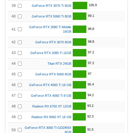
105.9
39
GeForce RTX 3070 Ti 8GB
99.1
40
GeForce RTX 5060 Ti 8GB
GeForce RTX 3080 Ti Mobile
98.8
41
16GB
98.8
42
GeForce RTX 3070 8GB
97.2
43
GeForce RTX 2080 Ti 11GB
97.2
44
Titan RTX 24GB
97
45
GeForce RTX 5060 8GB
95.4
46
GeForce RTX 4060 Ti 16 GB
94.2
47
GeForce RTX 4060 Ti 8 GB
93.2
48
Radeon RX 6750 XT 12GB
92.3
49
Radeon RX 9060 XT 16 GB
GeForce RTX 3060 Ti GDDR6X
91.5
50
8GB