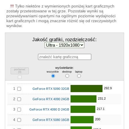
!!!
Tylko niektóre z wymienionych poniżej kart graficznych
zostały przetestowane w tej grze. Pozostałe wyniki są
przewidywaniami opartymi na ogólnym poziomie wydajności
kart graficznych i mogą znacznie różnić się od rzeczywistych
wyników.
Jakość grafiki, rozdzielczość:
wyświetlanie:
porównać
wszystkie
desktop
laptop
(
0
)
292.9
1
GeForce RTX 5090 32GB
231.2
2
GeForce RTX 4090 24GB
217.1
3
GeForce RTX 4090 D 24GB
200
4
GeForce RTX 5080 16GB