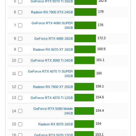
182.8
5
GeForce RTX 5070 Ti 16GB
178
6
Radeon RX 7900 XTX 24GB
GeForce RTX 4080 SUPER
176
7
16GB
172.2
8
GeForce RTX 4080 16GB
169.9
9
Radeon RX 9070 XT 16GB
161.1
10
GeForce RTX 3090 Ti 24GB
GeForce RTX 4070 Ti SUPER
160
11
16GB
156.1
12
Radeon RX 7900 XT 20GB
154.6
13
GeForce RTX 4070 Ti 12GB
GeForce RTX 5090 Mobile
154.4
14
24GB
154
15
Radeon RX 9070 16GB
153.1
16
GeForce RTX 5070 12GB