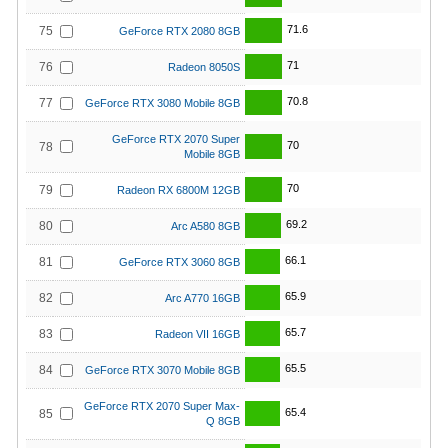
71.6
75
GeForce RTX 2080 8GB
71
76
Radeon 8050S
70.8
77
GeForce RTX 3080 Mobile 8GB
GeForce RTX 2070 Super
70
78
Mobile 8GB
70
79
Radeon RX 6800M 12GB
69.2
80
Arc A580 8GB
66.1
81
GeForce RTX 3060 8GB
65.9
82
Arc A770 16GB
65.7
83
Radeon VII 16GB
65.5
84
GeForce RTX 3070 Mobile 8GB
GeForce RTX 2070 Super Max-
65.4
85
Q 8GB