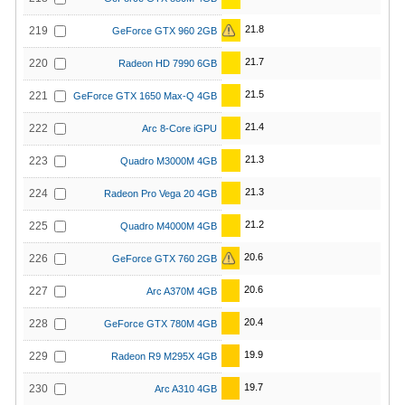
21.8
219
GeForce GTX 960 2GB
21.7
220
Radeon HD 7990 6GB
21.5
221
GeForce GTX 1650 Max-Q 4GB
21.4
222
Arc 8-Core iGPU
21.3
223
Quadro M3000M 4GB
21.3
224
Radeon Pro Vega 20 4GB
21.2
225
Quadro M4000M 4GB
20.6
226
GeForce GTX 760 2GB
20.6
227
Arc A370M 4GB
20.4
228
GeForce GTX 780M 4GB
19.9
229
Radeon R9 M295X 4GB
19.7
230
Arc A310 4GB