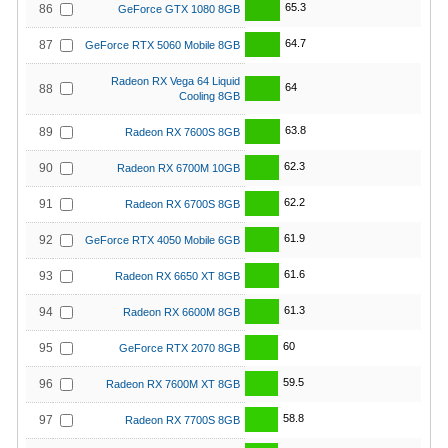
65.3
86
GeForce GTX 1080 8GB
64.7
87
GeForce RTX 5060 Mobile 8GB
Radeon RX Vega 64 Liquid
64
88
Cooling 8GB
63.8
89
Radeon RX 7600S 8GB
62.3
90
Radeon RX 6700M 10GB
62.2
91
Radeon RX 6700S 8GB
61.9
92
GeForce RTX 4050 Mobile 6GB
61.6
93
Radeon RX 6650 XT 8GB
61.3
94
Radeon RX 6600M 8GB
60
95
GeForce RTX 2070 8GB
59.5
96
Radeon RX 7600M XT 8GB
58.8
97
Radeon RX 7700S 8GB