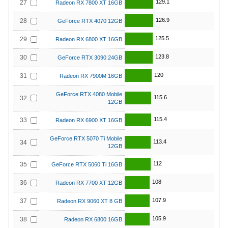
129.1
27
Radeon RX 7800 XT 16GB
126.9
28
GeForce RTX 4070 12GB
125.5
29
Radeon RX 6800 XT 16GB
123.8
30
GeForce RTX 3090 24GB
120
31
Radeon RX 7900M 16GB
GeForce RTX 4080 Mobile
115.6
32
12GB
115.4
33
Radeon RX 6900 XT 16GB
GeForce RTX 5070 Ti Mobile
113.4
34
12GB
112
35
GeForce RTX 5060 Ti 16GB
108
36
Radeon RX 7700 XT 12GB
107.9
37
Radeon RX 9060 XT 8 GB
105.9
38
Radeon RX 6800 16GB