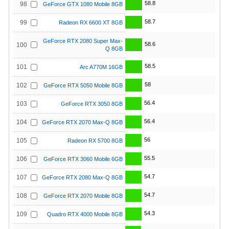
58.8
98
GeForce GTX 1080 Mobile 8GB
58.7
99
Radeon RX 6600 XT 8GB
GeForce RTX 2080 Super Max-
58.6
100
Q 8GB
58.5
101
Arc A770M 16GB
58
102
GeForce RTX 5050 Mobile 8GB
56.4
103
GeForce RTX 3050 8GB
56.4
104
GeForce RTX 2070 Max-Q 8GB
56
105
Radeon RX 5700 8GB
55.5
106
GeForce RTX 3060 Mobile 6GB
54.7
107
GeForce RTX 2080 Max-Q 8GB
54.7
108
GeForce RTX 2070 Mobile 8GB
54.3
109
Quadro RTX 4000 Mobile 8GB