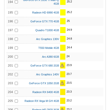
GeForce GTX 1650 Ti Max-Q
25.2
194
4GB
25.2
195
Radeon HD 6990 4GB
25
196
GeForce GTX 770 4GB
24.9
197
Quadro T1000 4GB
24.8
198
Arc Graphics 130V
24.4
199
T550 Mobile 4GB
24
200
Arc A380 6GB
23.9
201
GeForce GTX 680 2GB
23.7
202
Arc Graphics 140V
23.5
203
GeForce GTX 1050 2GB
23.3
204
Radeon RX 6400 4GB
23.2
205
Radeon RX Vega M GH 4GB
23.2
206
Radeon HD 7970 3GB