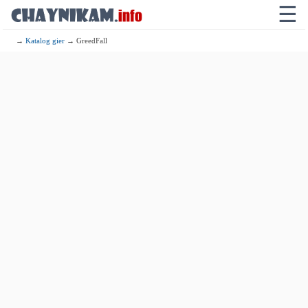
☰
→
Katalog gier
→ GreedFall