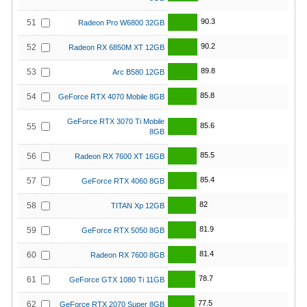
90.3
51
Radeon Pro W6800 32GB
90.2
52
Radeon RX 6850M XT 12GB
89.8
53
Arc B580 12GB
85.8
54
GeForce RTX 4070 Mobile 8GB
GeForce RTX 3070 Ti Mobile
85.6
55
8GB
85.5
56
Radeon RX 7600 XT 16GB
85.4
57
GeForce RTX 4060 8GB
82
58
TITAN Xp 12GB
81.9
59
GeForce RTX 5050 8GB
81.4
60
Radeon RX 7600 8GB
78.7
61
GeForce GTX 1080 Ti 11GB
77.5
62
GeForce RTX 2070 Super 8GB