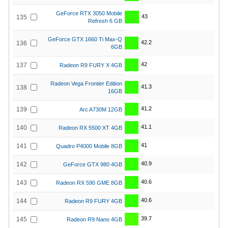
GeForce RTX 3050 Mobile
43
135
Refresh 6 GB
GeForce GTX 1660 Ti Max-Q
42.2
136
6GB
42
137
Radeon R9 FURY X 4GB
Radeon Vega Frontier Edition
41.3
138
16GB
41.2
139
Arc A730M 12GB
41.1
140
Radeon RX 5500 XT 4GB
41
141
Quadro P4000 Mobile 8GB
40.9
142
GeForce GTX 980 4GB
40.6
143
Radeon RX 590 GME 8GB
40.6
144
Radeon R9 FURY 4GB
39.7
145
Radeon R9 Nano 4GB