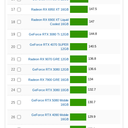
147.5
17
Radeon RX 6950 XT 16GB
Radeon RX 6900 XT Liquid
147
18
Cooled 16GB
144.8
19
GeForce RTX 3080 Ti 12GB
GeForce RTX 4070 SUPER
140.5
20
12GB
136.8
21
Radeon RX 9070 GRE 12GB
136.6
22
GeForce RTX 3080 12GB
134
23
Radeon RX 7900 GRE 16GB
132.7
24
GeForce RTX 3080 10GB
GeForce RTX 5080 Mobile
130.7
25
16GB
GeForce RTX 4090 Mobile
129.9
26
16GB