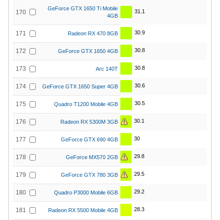
GeForce GTX 1650 Ti Mobile
31.1
170
4GB
30.9
171
Radeon RX 470 8GB
30.8
172
GeForce GTX 1650 4GB
30.8
173
Arc 140T
30.6
174
GeForce GTX 1650 Super 4GB
30.5
175
Quadro T1200 Mobile 4GB
30.1
176
Radeon RX 5300M 3GB
30
177
GeForce GTX 690 4GB
29.8
178
GeForce MX570 2GB
29.5
179
GeForce GTX 780 3GB
29.2
180
Quadro P3000 Mobile 6GB
28.3
181
Radeon RX 5500 Mobile 4GB