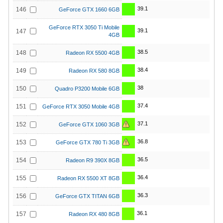
39.1
146
GeForce GTX 1660 6GB
GeForce RTX 3050 Ti Mobile
39.1
147
4GB
38.5
148
Radeon RX 5500 4GB
38.4
149
Radeon RX 580 8GB
38
150
Quadro P3200 Mobile 6GB
37.4
151
GeForce RTX 3050 Mobile 4GB
37.1
152
GeForce GTX 1060 3GB
36.8
153
GeForce GTX 780 Ti 3GB
36.5
154
Radeon R9 390X 8GB
36.4
155
Radeon RX 5500 XT 8GB
36.3
156
GeForce GTX TITAN 6GB
36.1
157
Radeon RX 480 8GB