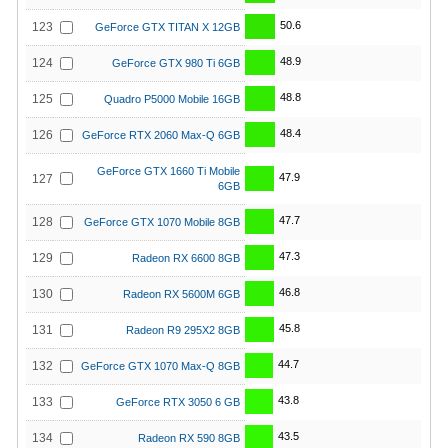
50.6
123
GeForce GTX TITAN X 12GB
48.9
124
GeForce GTX 980 Ti 6GB
48.8
125
Quadro P5000 Mobile 16GB
48.4
126
GeForce RTX 2060 Max-Q 6GB
GeForce GTX 1660 Ti Mobile
47.9
127
6GB
47.7
128
GeForce GTX 1070 Mobile 8GB
47.3
129
Radeon RX 6600 8GB
46.8
130
Radeon RX 5600M 6GB
45.8
131
Radeon R9 295X2 8GB
44.7
132
GeForce GTX 1070 Max-Q 8GB
43.8
133
GeForce RTX 3050 6 GB
43.5
134
Radeon RX 590 8GB