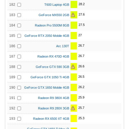
28.2
182
T600 Laptop 4GB
27.6
183
GeForce MX550 2GB
27.5
184
Radeon Pro 5500M 8GB
27
185
GeForce RTX 2050 Mobile 4GB
26.7
186
Arc 130T
26.7
187
Radeon RX 470D 4GB
26.6
188
GeForce GTX 590 3GB
26.5
189
GeForce GTX 1050 Ti 4GB
26.2
190
GeForce GTX 1650 Mobile 4GB
25.9
191
Radeon R9 380X 4GB
25.7
192
Radeon R9 280X 3GB
25.3
193
Radeon RX 6500 XT 4GB