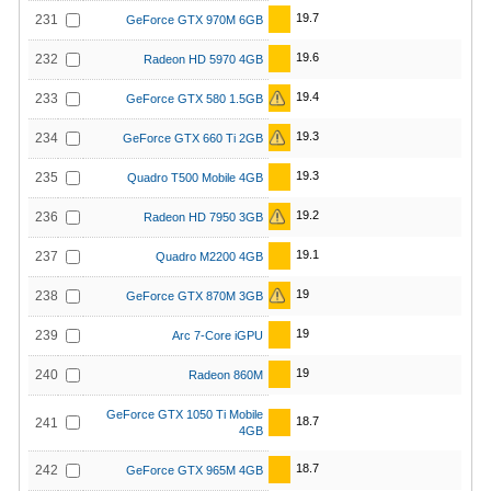
19.7
231
GeForce GTX 970M 6GB
19.6
232
Radeon HD 5970 4GB
19.4
233
GeForce GTX 580 1.5GB
19.3
234
GeForce GTX 660 Ti 2GB
19.3
235
Quadro T500 Mobile 4GB
19.2
236
Radeon HD 7950 3GB
19.1
237
Quadro M2200 4GB
19
238
GeForce GTX 870M 3GB
19
239
Arc 7-Core iGPU
19
240
Radeon 860M
GeForce GTX 1050 Ti Mobile
18.7
241
4GB
18.7
242
GeForce GTX 965M 4GB