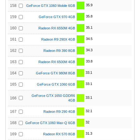
35.9
158
GeForce GTX 1060 Mobile 6GB
35.8
159
GeForce GTX 970 4GB
35.1
160
Radeon RX 6550M 4GB
34.5
161
Radeon R9 290X 4GB
34.3
162
Radeon R9 390 8GB
33.8
163
Radeon RX 6500M 4GB
33.1
164
GeForce GTX 980M 8GB
33.1
165
GeForce GTX 1060 6GB
GeForce GTX 1650 GDDR6
33.1
166
4GB
32.1
167
Radeon R9 290 4GB
32
168
GeForce GTX 1060 Max-Q 6GB
31.3
169
Radeon RX 570 8GB