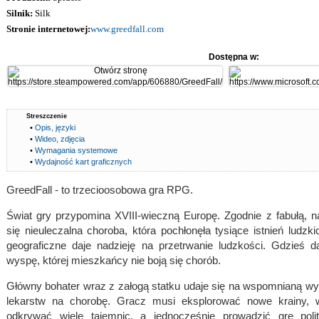
Silnik:
Silk
Stronie internetowej:
www.greedfall.com
Dostępna w:
Streszczenie
•
Opis, języki
•
Wideo, zdjęcia
•
Wymagania systemowe
•
Wydajność kart graficznych
GreedFall - to trzecioosobowa gra RPG.
Świat gry przypomina XVIII-wieczną Europę. Zgodnie z fabułą, na
się nieuleczalna choroba, która pochłonęła tysiące istnień ludz
geograficzne daje nadzieję na przetrwanie ludzkości. Gdzieś d
wyspę, której mieszkańcy nie boją się chorób.
Główny bohater wraz z załogą statku udaje się na wspomnianą w
lekarstw na chorobę. Gracz musi eksplorować nowe krainy, 
odkrywać wiele tajemnic, a jednocześnie prowadzić grę poli