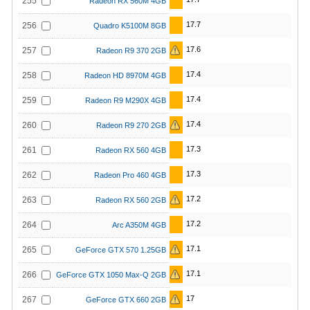
255
Radeon RX 560M 4GB
17.7
256
Quadro K5100M 8GB
17.6
257
Radeon R9 370 2GB
17.4
258
Radeon HD 8970M 4GB
17.4
259
Radeon R9 M290X 4GB
17.4
260
Radeon R9 270 2GB
17.3
261
Radeon RX 560 4GB
17.3
262
Radeon Pro 460 4GB
17.2
263
Radeon RX 560 2GB
17.2
264
Arc A350M 4GB
17.1
265
GeForce GTX 570 1.25GB
17.1
266
GeForce GTX 1050 Max-Q 2GB
17
267
GeForce GTX 660 2GB