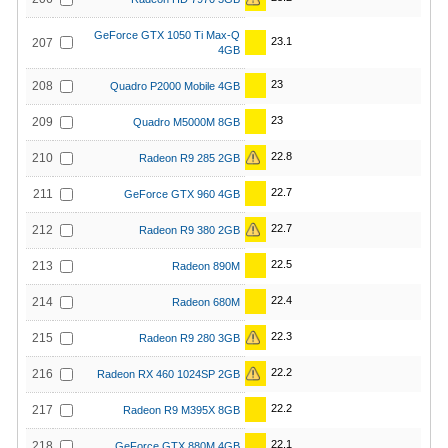
GeForce GTX 1050 Ti Max-Q
23.1
207
4GB
23
208
Quadro P2000 Mobile 4GB
23
209
Quadro M5000M 8GB
22.8
210
Radeon R9 285 2GB
22.7
211
GeForce GTX 960 4GB
22.7
212
Radeon R9 380 2GB
22.5
213
Radeon 890M
22.4
214
Radeon 680M
22.3
215
Radeon R9 280 3GB
22.2
216
Radeon RX 460 1024SP 2GB
22.2
217
Radeon R9 M395X 8GB
22.1
218
GeForce GTX 880M 4GB