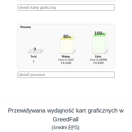
Procesor
100
%
80
%
?
Twój
Minim.
Zalec.
↓
Core i5-3450
Core i5-4690K
FX-6300
FX-8300
Przewidywana wydajność kart graficznych w
GreedFall
(średni
FPS
)