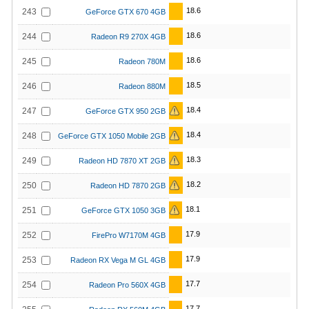
18.6
243
GeForce GTX 670 4GB
18.6
244
Radeon R9 270X 4GB
18.6
245
Radeon 780M
18.5
246
Radeon 880M
18.4
247
GeForce GTX 950 2GB
18.4
248
GeForce GTX 1050 Mobile 2GB
18.3
249
Radeon HD 7870 XT 2GB
18.2
250
Radeon HD 7870 2GB
18.1
251
GeForce GTX 1050 3GB
17.9
252
FirePro W7170M 4GB
17.9
253
Radeon RX Vega M GL 4GB
17.7
254
Radeon Pro 560X 4GB
17.7