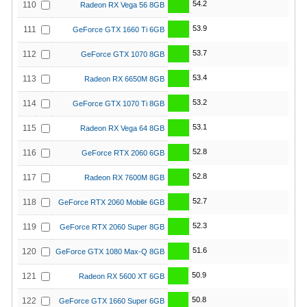
54.2
110
Radeon RX Vega 56 8GB
53.9
111
GeForce GTX 1660 Ti 6GB
53.7
112
GeForce GTX 1070 8GB
53.4
113
Radeon RX 6650M 8GB
53.2
114
GeForce GTX 1070 Ti 8GB
53.1
115
Radeon RX Vega 64 8GB
52.8
116
GeForce RTX 2060 6GB
52.8
117
Radeon RX 7600M 8GB
52.7
118
GeForce RTX 2060 Mobile 6GB
52.3
119
GeForce RTX 2060 Super 8GB
51.6
120
GeForce GTX 1080 Max-Q 8GB
50.9
121
Radeon RX 5600 XT 6GB
50.8
122
GeForce GTX 1660 Super 6GB