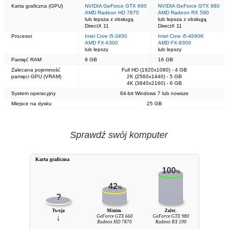
Karta graficzna (GPU)
NVIDIA GeForce GTX 660
NVIDIA GeForce GTX 980
AMD Radeon HD 7870
AMD Radeon RX 590
lub lepsza z obsługą
lub lepsza z obsługą
DirectX 11
DirectX 11
Procesor
Intel Core i5-3450
Intel Core i5-4690K
AMD FX-6300
AMD FX-8300
lub lepszy
lub lepszy
Pamięć RAM
8 GB
16 GB
Zalecana pojemność
Full HD (1920x1080) - 4 GB
pamięci GPU (VRAM)
2K (2560x1440) - 5 GB
4K (3840x2160) - 6 GB
System operacyjny
64-bit Windows 7 lub nowsze
Miejsce na dysku
25 GB
Sprawdź swój komputer
Karta graficzna
100
%
42
%
?
Twoja
Minim.
Zalec.
↓
GeForce GTX 660
GeForce GTX 980
Radeon HD 7870
Radeon RX 590