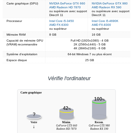
Carte graphique (GPU)
NVIDIA GeForce GTX 660
NVIDIA GeForce GTX 980
AMD Radeon HD 7870
AMD Radeon RX 590
ou supérieure avec support
ou supérieure avec support
DirectX 11
DirectX 11
Processeur
Intel Core i5-3450
Intel Core i5-4690K
AMD FX-6300
AMD FX-8300
ou supérieur
ou supérieur
Mémoire RAM
8 GB
16 GB
Capacité de mémoire GPU
Full HD (1920x1080) - 4 GB
(VRAM) recommandée
2K (2560x1440) - 5 GB
4K (3840x2160) - 6 GB
Système d'exploitation
64-bit Windows 7 ou plus récent
Espace disque
25 GB
Vérifie l'ordinateur
Carte graphique
100
%
42
%
?
Votre
Minim.
Recom.
↓
GeForce GTX 660
GeForce GTX 980
Radeon HD 7870
Radeon RX 590