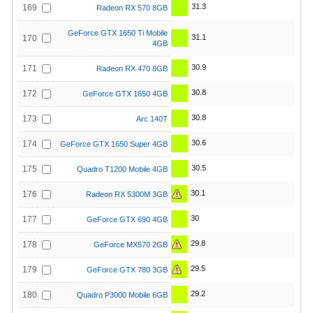
31.3
169
Radeon RX 570 8GB
GeForce GTX 1650 Ti Mobile
31.1
170
4GB
30.9
171
Radeon RX 470 8GB
30.8
172
GeForce GTX 1650 4GB
30.8
173
Arc 140T
30.6
174
GeForce GTX 1650 Super 4GB
30.5
175
Quadro T1200 Mobile 4GB
30.1
176
Radeon RX 5300M 3GB
30
177
GeForce GTX 690 4GB
29.8
178
GeForce MX570 2GB
29.5
179
GeForce GTX 780 3GB
29.2
180
Quadro P3000 Mobile 6GB