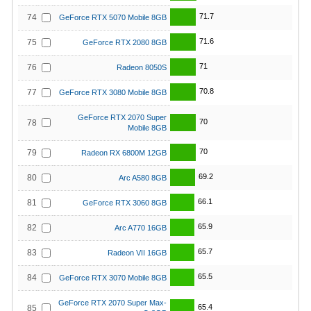
71.7
74
GeForce RTX 5070 Mobile 8GB
71.6
75
GeForce RTX 2080 8GB
71
76
Radeon 8050S
70.8
77
GeForce RTX 3080 Mobile 8GB
GeForce RTX 2070 Super
70
78
Mobile 8GB
70
79
Radeon RX 6800M 12GB
69.2
80
Arc A580 8GB
66.1
81
GeForce RTX 3060 8GB
65.9
82
Arc A770 16GB
65.7
83
Radeon VII 16GB
65.5
84
GeForce RTX 3070 Mobile 8GB
GeForce RTX 2070 Super Max-
65.4
85