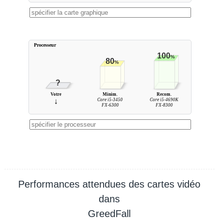
Processeur
100
%
80
%
?
Votre
Minim.
Recom.
↓
Core i5-3450
Core i5-4690K
FX-6300
FX-8300
Performances attendues des cartes vidéo
dans
GreedFall