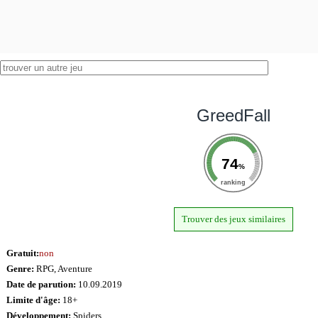
GreedFall
74
%
ranking
Trouver des jeux similaires
Gratuit:
non
Genre:
RPG, Aventure
Date de parution:
10.09.2019
Limite d'âge:
18+
Développement:
Spiders