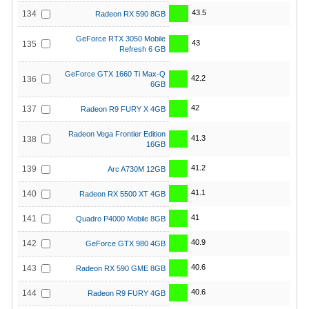
43.5
134
Radeon RX 590 8GB
GeForce RTX 3050 Mobile
43
135
Refresh 6 GB
GeForce GTX 1660 Ti Max-Q
42.2
136
6GB
42
137
Radeon R9 FURY X 4GB
Radeon Vega Frontier Edition
41.3
138
16GB
41.2
139
Arc A730M 12GB
41.1
140
Radeon RX 5500 XT 4GB
41
141
Quadro P4000 Mobile 8GB
40.9
142
GeForce GTX 980 4GB
40.6
143
Radeon RX 590 GME 8GB
40.6
144
Radeon R9 FURY 4GB