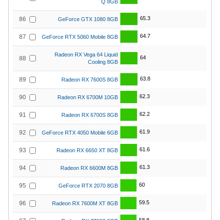
Q 8GB
65.3
86
GeForce GTX 1080 8GB
64.7
87
GeForce RTX 5060 Mobile 8GB
Radeon RX Vega 64 Liquid
64
88
Cooling 8GB
63.8
89
Radeon RX 7600S 8GB
62.3
90
Radeon RX 6700M 10GB
62.2
91
Radeon RX 6700S 8GB
61.9
92
GeForce RTX 4050 Mobile 6GB
61.6
93
Radeon RX 6650 XT 8GB
61.3
94
Radeon RX 6600M 8GB
60
95
GeForce RTX 2070 8GB
59.5
96
Radeon RX 7600M XT 8GB