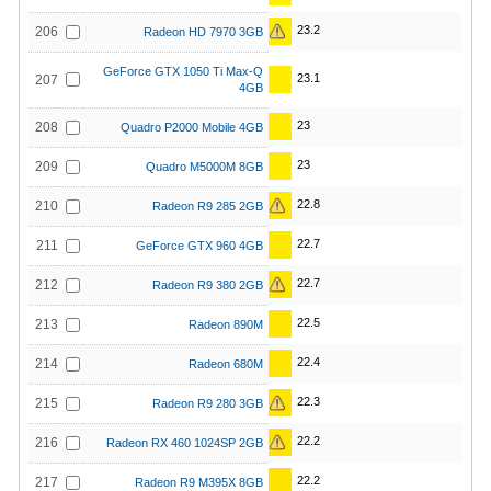
23.2
206
Radeon HD 7970 3GB
GeForce GTX 1050 Ti Max-Q
23.1
207
4GB
23
208
Quadro P2000 Mobile 4GB
23
209
Quadro M5000M 8GB
22.8
210
Radeon R9 285 2GB
22.7
211
GeForce GTX 960 4GB
22.7
212
Radeon R9 380 2GB
22.5
213
Radeon 890M
22.4
214
Radeon 680M
22.3
215
Radeon R9 280 3GB
22.2
216
Radeon RX 460 1024SP 2GB
22.2
217
Radeon R9 M395X 8GB