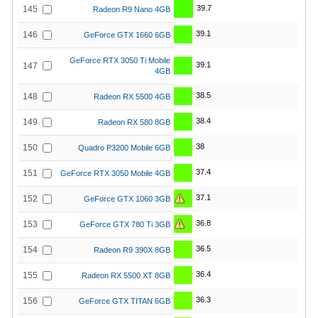
39.7
145
Radeon R9 Nano 4GB
39.1
146
GeForce GTX 1660 6GB
GeForce RTX 3050 Ti Mobile
39.1
147
4GB
38.5
148
Radeon RX 5500 4GB
38.4
149
Radeon RX 580 8GB
38
150
Quadro P3200 Mobile 6GB
37.4
151
GeForce RTX 3050 Mobile 4GB
37.1
152
GeForce GTX 1060 3GB
36.8
153
GeForce GTX 780 Ti 3GB
36.5
154
Radeon R9 390X 8GB
36.4
155
Radeon RX 5500 XT 8GB
36.3
156
GeForce GTX TITAN 6GB