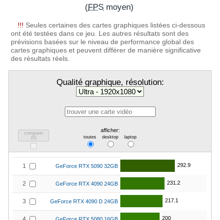
(
FPS
moyen)
!!!
Seules certaines des cartes graphiques listées ci-dessous
ont été testées dans ce jeu. Les autres résultats sont des
prévisions basées sur le niveau de performance global des
cartes graphiques et peuvent différer de manière significative
des résultats réels.
Qualité graphique, résolution:
afficher:
comparer
toutes
desktop
laptop
(
0
)
292.9
1
GeForce RTX 5090 32GB
231.2
2
GeForce RTX 4090 24GB
217.1
3
GeForce RTX 4090 D 24GB
200
4
GeForce RTX 5080 16GB