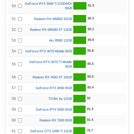
GeForce RTX 3060 Ti GDDR6X
91.5
50
8GB
90.3
51
Radeon Pro W6800 32GB
90.2
52
Radeon RX 6850M XT 12GB
89.8
53
Arc B580 12GB
85.8
54
GeForce RTX 4070 Mobile 8GB
GeForce RTX 3070 Ti Mobile
85.6
55
8GB
85.5
56
Radeon RX 7600 XT 16GB
85.4
57
GeForce RTX 4060 8GB
82
58
TITAN Xp 12GB
81.9
59
GeForce RTX 5050 8GB
81.4
60
Radeon RX 7600 8GB
78.7
61
GeForce GTX 1080 Ti 11GB