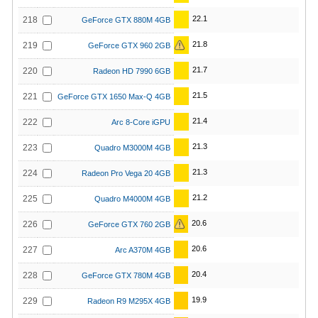
22.1
218
GeForce GTX 880M 4GB
21.8
219
GeForce GTX 960 2GB
21.7
220
Radeon HD 7990 6GB
21.5
221
GeForce GTX 1650 Max-Q 4GB
21.4
222
Arc 8-Core iGPU
21.3
223
Quadro M3000M 4GB
21.3
224
Radeon Pro Vega 20 4GB
21.2
225
Quadro M4000M 4GB
20.6
226
GeForce GTX 760 2GB
20.6
227
Arc A370M 4GB
20.4
228
GeForce GTX 780M 4GB
19.9
229
Radeon R9 M295X 4GB