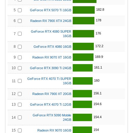
182.8
5
GeForce RTX 5070 Ti 16GB
178
6
Radeon RX 7900 XTX 24GB
GeForce RTX 4080 SUPER
176
7
16GB
172.2
8
GeForce RTX 4080 16GB
169.9
9
Radeon RX 9070 XT 16GB
161.1
10
GeForce RTX 3090 Ti 24GB
GeForce RTX 4070 Ti SUPER
160
11
16GB
156.1
12
Radeon RX 7900 XT 20GB
154.6
13
GeForce RTX 4070 Ti 12GB
GeForce RTX 5090 Mobile
154.4
14
24GB
154
15
Radeon RX 9070 16GB