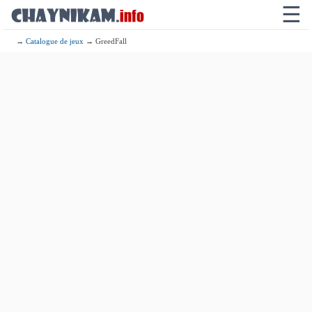
☰
→
Catalogue de jeux
→ GreedFall