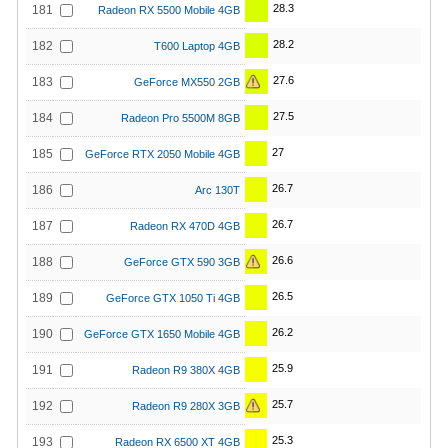
28.3
181
Radeon RX 5500 Mobile 4GB
28.2
182
T600 Laptop 4GB
27.6
183
GeForce MX550 2GB
27.5
184
Radeon Pro 5500M 8GB
27
185
GeForce RTX 2050 Mobile 4GB
26.7
186
Arc 130T
26.7
187
Radeon RX 470D 4GB
26.6
188
GeForce GTX 590 3GB
26.5
189
GeForce GTX 1050 Ti 4GB
26.2
190
GeForce GTX 1650 Mobile 4GB
25.9
191
Radeon R9 380X 4GB
25.7
192
Radeon R9 280X 3GB
25.3
193
Radeon RX 6500 XT 4GB