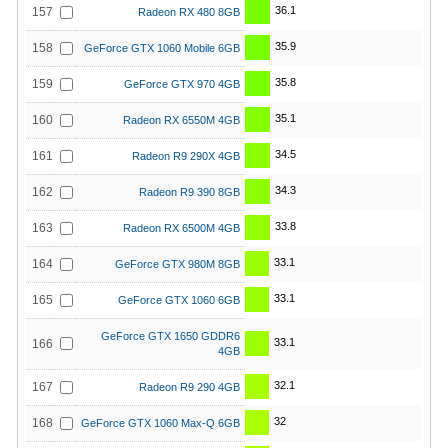
36.1
157
Radeon RX 480 8GB
35.9
158
GeForce GTX 1060 Mobile 6GB
35.8
159
GeForce GTX 970 4GB
35.1
160
Radeon RX 6550M 4GB
34.5
161
Radeon R9 290X 4GB
34.3
162
Radeon R9 390 8GB
33.8
163
Radeon RX 6500M 4GB
33.1
164
GeForce GTX 980M 8GB
33.1
165
GeForce GTX 1060 6GB
GeForce GTX 1650 GDDR6
33.1
166
4GB
32.1
167
Radeon R9 290 4GB
32
168
GeForce GTX 1060 Max-Q 6GB