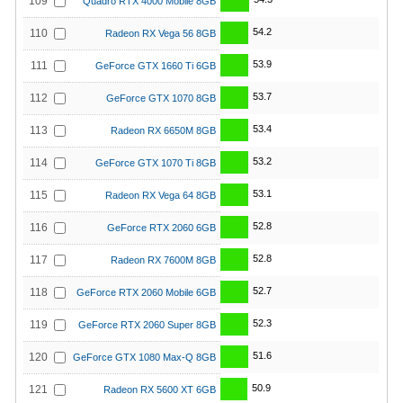
109
Quadro RTX 4000 Mobile 8GB
54.2
110
Radeon RX Vega 56 8GB
53.9
111
GeForce GTX 1660 Ti 6GB
53.7
112
GeForce GTX 1070 8GB
53.4
113
Radeon RX 6650M 8GB
53.2
114
GeForce GTX 1070 Ti 8GB
53.1
115
Radeon RX Vega 64 8GB
52.8
116
GeForce RTX 2060 6GB
52.8
117
Radeon RX 7600M 8GB
52.7
118
GeForce RTX 2060 Mobile 6GB
52.3
119
GeForce RTX 2060 Super 8GB
51.6
120
GeForce GTX 1080 Max-Q 8GB
50.9
121
Radeon RX 5600 XT 6GB