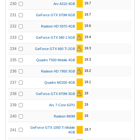
19.7
230
Arc A310 4GB
19.7
231
GeForce GTX 970M 6GB
19.6
232
Radeon HD 5970 4GB
19.4
233
GeForce GTX 580 1.5GB
19.3
234
GeForce GTX 660 Ti 2GB
19.3
235
Quadro T500 Mobile 4GB
19.2
236
Radeon HD 7950 3GB
19.1
237
Quadro M2200 4GB
19
238
GeForce GTX 870M 3GB
19
239
Arc 7-Core iGPU
19
240
Radeon 860M
GeForce GTX 1050 Ti Mobile
18.7
241
4GB