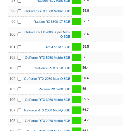
58.8
97
Radeon RX 7700S 8GB
58.8
98
GeForce GTX 1080 Mobile 8GB
58.7
99
Radeon RX 6600 XT 8GB
GeForce RTX 2080 Super Max-
58.6
100
Q 8GB
58.5
101
Arc A770M 16GB
58
102
GeForce RTX 5050 Mobile 8GB
56.4
103
GeForce RTX 3050 8GB
56.4
104
GeForce RTX 2070 Max-Q 8GB
56
105
Radeon RX 5700 8GB
55.5
106
GeForce RTX 3060 Mobile 6GB
54.7
107
GeForce RTX 2080 Max-Q 8GB
54.7
108
GeForce RTX 2070 Mobile 8GB
54.3