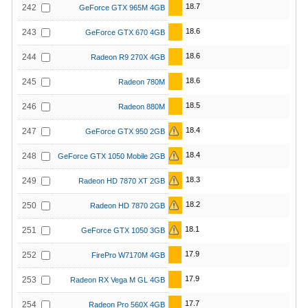
18.7
242
GeForce GTX 965M 4GB
18.6
243
GeForce GTX 670 4GB
18.6
244
Radeon R9 270X 4GB
18.6
245
Radeon 780M
18.5
246
Radeon 880M
18.4
247
GeForce GTX 950 2GB
18.4
248
GeForce GTX 1050 Mobile 2GB
18.3
249
Radeon HD 7870 XT 2GB
18.2
250
Radeon HD 7870 2GB
18.1
251
GeForce GTX 1050 3GB
17.9
252
FirePro W7170M 4GB
17.9
253
Radeon RX Vega M GL 4GB
17.7
254
Radeon Pro 560X 4GB