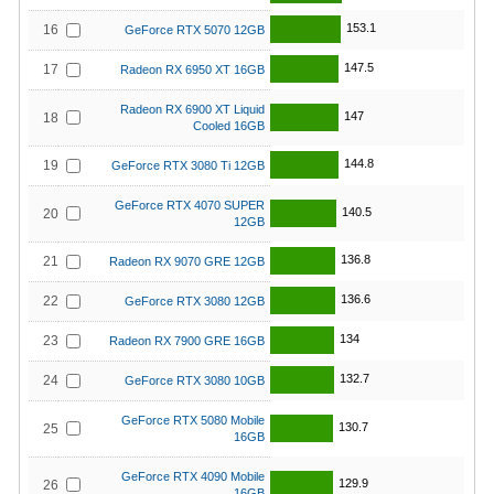
153.1
16
GeForce RTX 5070 12GB
147.5
17
Radeon RX 6950 XT 16GB
Radeon RX 6900 XT Liquid
147
18
Cooled 16GB
144.8
19
GeForce RTX 3080 Ti 12GB
GeForce RTX 4070 SUPER
140.5
20
12GB
136.8
21
Radeon RX 9070 GRE 12GB
136.6
22
GeForce RTX 3080 12GB
134
23
Radeon RX 7900 GRE 16GB
132.7
24
GeForce RTX 3080 10GB
GeForce RTX 5080 Mobile
130.7
25
16GB
GeForce RTX 4090 Mobile
129.9
26
16GB