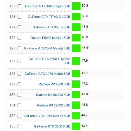
50.8
122
GeForce GTX 1660 Super 6GB
50.6
123
GeForce GTX TITAN X 12GB
48.9
124
GeForce GTX 980 Ti 6GB
48.8
125
Quadro P5000 Mobile 16GB
48.4
126
GeForce RTX 2060 Max-Q 6GB
GeForce GTX 1660 Ti Mobile
47.9
127
6GB
47.7
128
GeForce GTX 1070 Mobile 8GB
47.3
129
Radeon RX 6600 8GB
46.8
130
Radeon RX 5600M 6GB
45.8
131
Radeon R9 295X2 8GB
44.7
132
GeForce GTX 1070 Max-Q 8GB
43.8
133
GeForce RTX 3050 6 GB