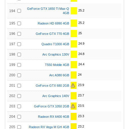
GeForce GTX 1650 Ti Max-Q
25.2
194
4GB
25.2
195
Radeon HD 6990 4GB
25
196
GeForce GTX 770 4GB
24.9
197
Quadro T1000 4GB
24.8
198
Arc Graphics 130V
24.4
199
T550 Mobile 4GB
24
200
Arc A380 6GB
23.9
201
GeForce GTX 680 2GB
23.7
202
Arc Graphics 140V
23.5
203
GeForce GTX 1050 2GB
23.3
204
Radeon RX 6400 4GB
23.2
205
Radeon RX Vega M GH 4GB