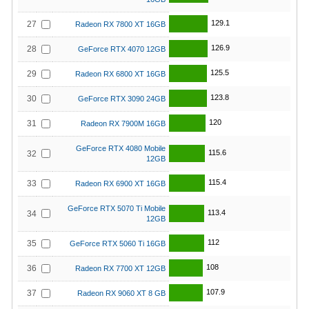
129.1
27
Radeon RX 7800 XT 16GB
126.9
28
GeForce RTX 4070 12GB
125.5
29
Radeon RX 6800 XT 16GB
123.8
30
GeForce RTX 3090 24GB
120
31
Radeon RX 7900M 16GB
GeForce RTX 4080 Mobile
115.6
32
12GB
115.4
33
Radeon RX 6900 XT 16GB
GeForce RTX 5070 Ti Mobile
113.4
34
12GB
112
35
GeForce RTX 5060 Ti 16GB
108
36
Radeon RX 7700 XT 12GB
107.9
37
Radeon RX 9060 XT 8 GB