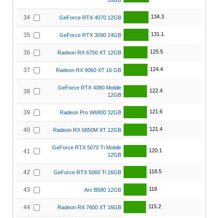
16GB
134.3
34
GeForce RTX 4070 12GB
131.1
35
GeForce RTX 3090 24GB
125.5
36
Radeon RX 6750 XT 12GB
124.4
37
Radeon RX 9060 XT 16 GB
GeForce RTX 4080 Mobile
122.4
38
12GB
121.6
39
Radeon Pro W6800 32GB
121.4
40
Radeon RX 6850M XT 12GB
GeForce RTX 5070 Ti Mobile
120.1
41
12GB
118.5
42
GeForce RTX 5060 Ti 16GB
118
43
Arc B580 12GB
115.2
44
Radeon RX 7600 XT 16GB