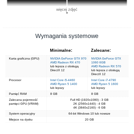
więcej zdjęć
▼
Wymagania systemowe
Minimalne:
Zalecane:
Karta graficzna (GPU)
NVIDIA GeForce GTX 970
NVIDIA GeForce GTX
AMD Radeon RX 470
1060 6GB
lub lepsza z obsługą
AMD Radeon RX 570
DirectX 12
lub lepsza z obsługą
DirectX 12
Procesor
Intel Core i5-4460
Intel Core i7-4790
AMD Ryzen 5 1400
AMD Ryzen 5 1600
lub lepszy
lub lepszy
Pamięć RAM
8 GB
8 GB
Zalecana pojemność
Full HD (1920x1080) - 3 GB
pamięci GPU (VRAM)
2K (2560x1440) - 4 GB
4K (3840x2160) - 6 GB
System operacyjny
64-bit Windows 10 lub nowsze
Miejsce na dysku
20 GB