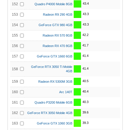
43.4
152
Quadro P4000 Mobile 8GB
43.3
153
Radeon R9 290 4GB
43.3
154
GeForce GTX 980 4GB
42.2
155
Radeon RX 570 8GB
41.7
156
Radeon RX 470 8GB
41.4
157
GeForce GTX 1660 6GB
GeForce RTX 3050 Ti Mobile
41.4
158
4GB
40.5
159
Radeon RX 5300M 3GB
40.4
160
Arc 140T
40.3
161
Quadro P3200 Mobile 6GB
39.6
162
GeForce RTX 3050 Mobile 4GB
39.3
163
GeForce GTX 1060 3GB