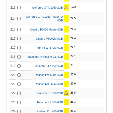
24.8
213
GeForce GTX 1050 2GB
GeForce GTX 1050 Ti Max-Q
24.5
214
4GB
24.4
215
Quadro P2000 Mobile 4GB
24.4
216
Quadro M5000M 8GB
24.1
217
FirePro W7170M 4GB
24.1
218
Radeon RX Vega M GL 4GB
24
219
GeForce GTX 960 4GB
23.9
220
Radeon Pro 560X 4GB
23.9
221
Radeon RX 560M 4GB
23.8
222
Radeon R9 370 2GB
23.3
223
Radeon RX 560 4GB
23.3
224
Radeon Pro 460 4GB