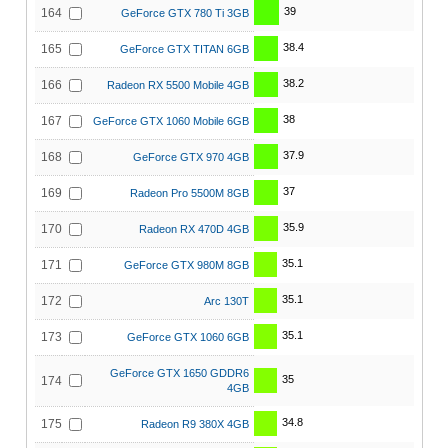
39
164
GeForce GTX 780 Ti 3GB
38.4
165
GeForce GTX TITAN 6GB
38.2
166
Radeon RX 5500 Mobile 4GB
38
167
GeForce GTX 1060 Mobile 6GB
37.9
168
GeForce GTX 970 4GB
37
169
Radeon Pro 5500M 8GB
35.9
170
Radeon RX 470D 4GB
35.1
171
GeForce GTX 980M 8GB
35.1
172
Arc 130T
35.1
173
GeForce GTX 1060 6GB
GeForce GTX 1650 GDDR6
35
174
4GB
34.8
175
Radeon R9 380X 4GB