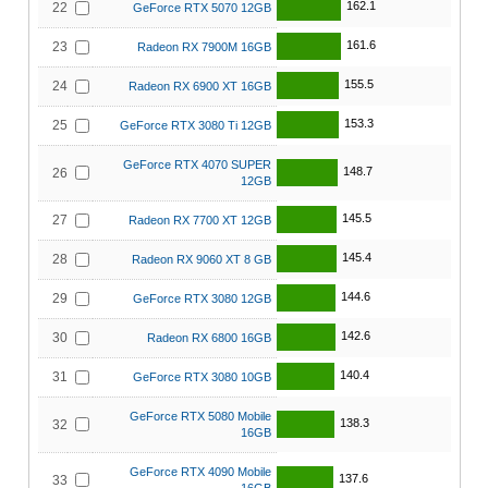
162.1
22
GeForce RTX 5070 12GB
161.6
23
Radeon RX 7900M 16GB
155.5
24
Radeon RX 6900 XT 16GB
153.3
25
GeForce RTX 3080 Ti 12GB
GeForce RTX 4070 SUPER
148.7
26
12GB
145.5
27
Radeon RX 7700 XT 12GB
145.4
28
Radeon RX 9060 XT 8 GB
144.6
29
GeForce RTX 3080 12GB
142.6
30
Radeon RX 6800 16GB
140.4
31
GeForce RTX 3080 10GB
GeForce RTX 5080 Mobile
138.3
32
16GB
GeForce RTX 4090 Mobile
137.6
33