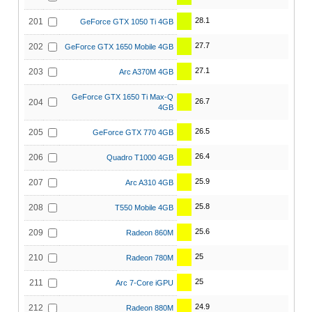
28.1
201
GeForce GTX 1050 Ti 4GB
27.7
202
GeForce GTX 1650 Mobile 4GB
27.1
203
Arc A370M 4GB
GeForce GTX 1650 Ti Max-Q
26.7
204
4GB
26.5
205
GeForce GTX 770 4GB
26.4
206
Quadro T1000 4GB
25.9
207
Arc A310 4GB
25.8
208
T550 Mobile 4GB
25.6
209
Radeon 860M
25
210
Radeon 780M
25
211
Arc 7-Core iGPU
24.9
212
Radeon 880M