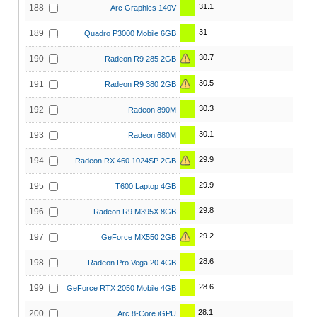
31.1
188
Arc Graphics 140V
31
189
Quadro P3000 Mobile 6GB
30.7
190
Radeon R9 285 2GB
30.5
191
Radeon R9 380 2GB
30.3
192
Radeon 890M
30.1
193
Radeon 680M
29.9
194
Radeon RX 460 1024SP 2GB
29.9
195
T600 Laptop 4GB
29.8
196
Radeon R9 M395X 8GB
29.2
197
GeForce MX550 2GB
28.6
198
Radeon Pro Vega 20 4GB
28.6
199
GeForce RTX 2050 Mobile 4GB
28.1
200
Arc 8-Core iGPU