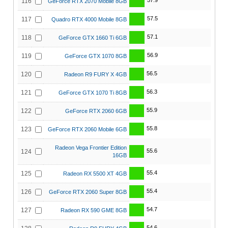
57.9
116
GeForce RTX 2070 Mobile 8GB
57.5
117
Quadro RTX 4000 Mobile 8GB
57.1
118
GeForce GTX 1660 Ti 6GB
56.9
119
GeForce GTX 1070 8GB
56.5
120
Radeon R9 FURY X 4GB
56.3
121
GeForce GTX 1070 Ti 8GB
55.9
122
GeForce RTX 2060 6GB
55.8
123
GeForce RTX 2060 Mobile 6GB
Radeon Vega Frontier Edition
55.6
124
16GB
55.4
125
Radeon RX 5500 XT 4GB
55.4
126
GeForce RTX 2060 Super 8GB
54.7
127
Radeon RX 590 GME 8GB
54.6