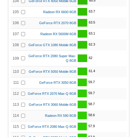
65.5
104
GeForce RTX 4050 Mobile 6GB
63.7
105
Radeon RX 6600 8GB
63.5
106
GeForce RTX 2070 8GB
63.1
107
Radeon RX 5600M 6GB
62.3
108
GeForce GTX 1080 Mobile 8GB
GeForce RTX 2080 Super Max-
62
109
Q 8GB
61.4
110
GeForce RTX 5050 Mobile 8GB
59.7
111
GeForce RTX 3050 8GB
59.7
112
GeForce RTX 2070 Max-Q 8GB
58.7
113
GeForce RTX 3060 Mobile 6GB
58.6
114
Radeon RX 590 8GB
57.9
115
GeForce RTX 2080 Max-Q 8GB