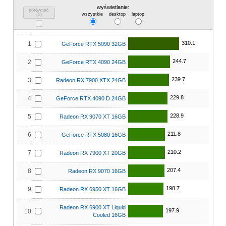
wyświetlanie:
porównać
wszystkie
desktop
laptop
(
0
)
310.1
1
GeForce RTX 5090 32GB
244.7
2
GeForce RTX 4090 24GB
239.7
3
Radeon RX 7900 XTX 24GB
229.8
4
GeForce RTX 4090 D 24GB
228.9
5
Radeon RX 9070 XT 16GB
211.8
6
GeForce RTX 5080 16GB
210.2
7
Radeon RX 7900 XT 20GB
207.4
8
Radeon RX 9070 16GB
198.7
9
Radeon RX 6950 XT 16GB
Radeon RX 6900 XT Liquid
197.9
10
Cooled 16GB