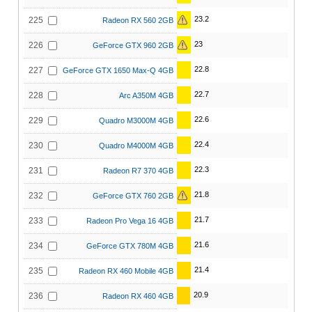
23.2
225
Radeon RX 560 2GB
23
226
GeForce GTX 960 2GB
22.8
227
GeForce GTX 1650 Max-Q 4GB
22.7
228
Arc A350M 4GB
22.6
229
Quadro M3000M 4GB
22.4
230
Quadro M4000M 4GB
22.3
231
Radeon R7 370 4GB
21.8
232
GeForce GTX 760 2GB
21.7
233
Radeon Pro Vega 16 4GB
21.6
234
GeForce GTX 780M 4GB
21.4
235
Radeon RX 460 Mobile 4GB
20.9
236
Radeon RX 460 4GB