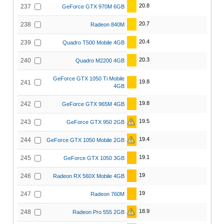
20.8
237
GeForce GTX 970M 6GB
20.7
238
Radeon 840M
20.4
239
Quadro T500 Mobile 4GB
20.3
240
Quadro M2200 4GB
GeForce GTX 1050 Ti Mobile
19.8
241
4GB
19.8
242
GeForce GTX 965M 4GB
19.5
243
GeForce GTX 950 2GB
19.4
244
GeForce GTX 1050 Mobile 2GB
19.1
245
GeForce GTX 1050 3GB
19
246
Radeon RX 560X Mobile 4GB
19
247
Radeon 760M
18.9
248
Radeon Pro 555 2GB