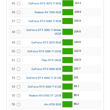
112.1
45
GeForce RTX 3070 Ti 8GB
109.6
46
Radeon RX 7600 8GB
104.9
47
GeForce RTX 5060 Ti 8GB
GeForce RTX 3080 Ti Mobile
104.6
48
16GB
104.6
49
GeForce RTX 3070 8GB
102.9
50
GeForce RTX 2080 Ti 11GB
102.9
51
Titan RTX 24GB
102.7
52
GeForce RTX 5060 8GB
101
53
GeForce RTX 4060 Ti 16 GB
99.7
54
GeForce RTX 4060 Ti 8 GB
98.4
55
Radeon RX 6700 XT 12GB
98.2
56
Arc A750 8GB