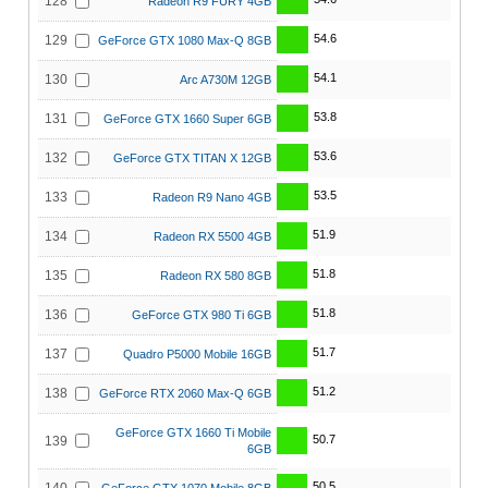
128
Radeon R9 FURY 4GB
54.6
129
GeForce GTX 1080 Max-Q 8GB
54.1
130
Arc A730M 12GB
53.8
131
GeForce GTX 1660 Super 6GB
53.6
132
GeForce GTX TITAN X 12GB
53.5
133
Radeon R9 Nano 4GB
51.9
134
Radeon RX 5500 4GB
51.8
135
Radeon RX 580 8GB
51.8
136
GeForce GTX 980 Ti 6GB
51.7
137
Quadro P5000 Mobile 16GB
51.2
138
GeForce RTX 2060 Max-Q 6GB
GeForce GTX 1660 Ti Mobile
50.7
139
6GB
50.5