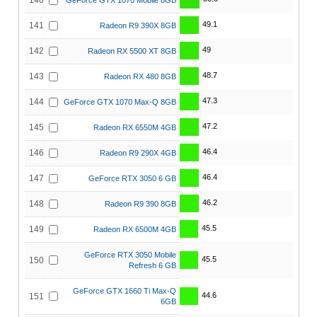
140
GeForce GTX 1070 Mobile 8GB
49.1
141
Radeon R9 390X 8GB
49
142
Radeon RX 5500 XT 8GB
48.7
143
Radeon RX 480 8GB
47.3
144
GeForce GTX 1070 Max-Q 8GB
47.2
145
Radeon RX 6550M 4GB
46.4
146
Radeon R9 290X 4GB
46.4
147
GeForce RTX 3050 6 GB
46.2
148
Radeon R9 390 8GB
45.5
149
Radeon RX 6500M 4GB
GeForce RTX 3050 Mobile
45.5
150
Refresh 6 GB
GeForce GTX 1660 Ti Max-Q
44.6
151
6GB