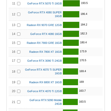
193.5
11
GeForce RTX 5070 Ti 16GB
GeForce RTX 4080 SUPER
186.4
12
16GB
184.2
13
Radeon RX 9070 GRE 12GB
182.3
14
GeForce RTX 4080 16GB
180.4
15
Radeon RX 7900 GRE 16GB
173.9
16
Radeon RX 7800 XT 16GB
170.5
17
GeForce RTX 3090 Ti 24GB
GeForce RTX 4070 Ti SUPER
169.4
18
16GB
169
19
Radeon RX 6800 XT 16GB
163.7
20
GeForce RTX 4070 Ti 12GB
GeForce RTX 5090 Mobile
163.5
21
24GB