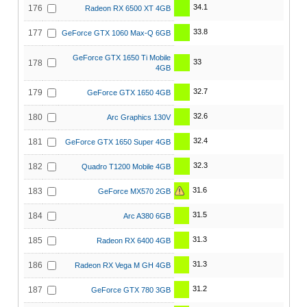
34.1
176
Radeon RX 6500 XT 4GB
33.8
177
GeForce GTX 1060 Max-Q 6GB
GeForce GTX 1650 Ti Mobile
33
178
4GB
32.7
179
GeForce GTX 1650 4GB
32.6
180
Arc Graphics 130V
32.4
181
GeForce GTX 1650 Super 4GB
32.3
182
Quadro T1200 Mobile 4GB
31.6
183
GeForce MX570 2GB
31.5
184
Arc A380 6GB
31.3
185
Radeon RX 6400 4GB
31.3
186
Radeon RX Vega M GH 4GB
31.2
187
GeForce GTX 780 3GB