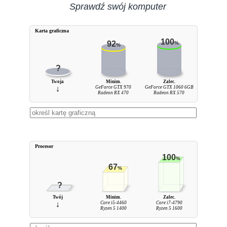
Sprawdź swój komputer
Karta graficzna
100
92
%
%
?
Twoja
Minim.
Zalec.
↓
GeForce GTX 970
GeForce GTX 1060 6GB
Radeon RX 470
Radeon RX 570
Procesor
100
%
67
%
?
Twój
Minim.
Zalec.
↓
Core i5-4460
Core i7-4790
Ryzen 5 1400
Ryzen 5 1600