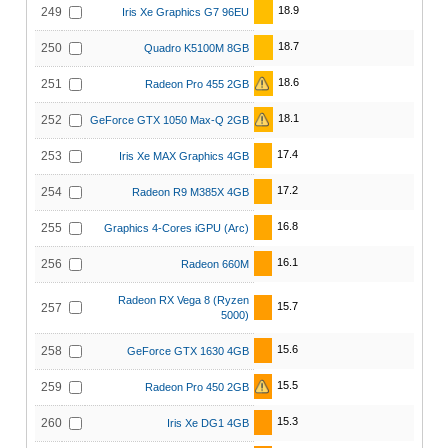
18.9
249
Iris Xe Graphics G7 96EU
18.7
250
Quadro K5100M 8GB
18.6
251
Radeon Pro 455 2GB
18.1
252
GeForce GTX 1050 Max-Q 2GB
17.4
253
Iris Xe MAX Graphics 4GB
17.2
254
Radeon R9 M385X 4GB
16.8
255
Graphics 4-Cores iGPU (Arc)
16.1
256
Radeon 660M
Radeon RX Vega 8 (Ryzen
15.7
257
5000)
15.6
258
GeForce GTX 1630 4GB
15.5
259
Radeon Pro 450 2GB
15.3
260
Iris Xe DG1 4GB