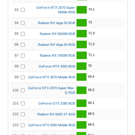
GeForce RTX 2070 Super
74.1
93
Mobile 8GB
73
94
Radeon RX Vega 56 8GB
71.9
95
Radeon RX 6650M 8GB
71.5
96
Radeon RX Vega 64 8GB
71.1
97
Radeon RX 7600M 8GB
70
98
GeForce RTX 3060 8GB
69.4
99
GeForce RTX 3070 Mobile 8GB
GeForce RTX 2070 Super Max-
69.2
100
Q 8GB
69.1
101
GeForce GTX 1080 8GB
68.5
102
Radeon RX 5600 XT 6GB
68.5
103
GeForce RTX 5060 Mobile 8GB