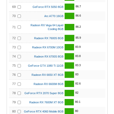
86.7
69
GeForce RTX 5050 8GB
86.6
70
Arc A770 16GB
Radeon RX Vega 64 Liquid
86.2
71
Cooling 8GB
85.9
72
Radeon RX 7600S 8GB
83.9
73
Radeon RX 6700M 10GB
83.8
74
Radeon RX 6700S 8GB
83.3
75
GeForce GTX 1080 Ti 11GB
83
76
Radeon RX 6650 XT 8GB
82.6
77
Radeon RX 6600M 8GB
82
78
GeForce RTX 2070 Super 8GB
80.1
79
Radeon RX 7600M XT 8GB
80
80
GeForce RTX 4060 Mobile 8GB