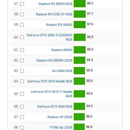
98.2
57
Radeon RX 6800S 8GB
97.7
58
Radeon RX 5700 XT 8GB
97.6
59
Radeon RX 8060S
GeForce RTX 3060 Ti GDDR6X
96.9
60
8GB
95.6
61
Radeon 8050S
94.3
62
Radeon RX 6800M 12GB
90.9
63
Arc A580 8GB
90.8
64
GeForce RTX 4070 Mobile 8GB
GeForce RTX 3070 Ti Mobile
90.6
65
8GB
90.4
66
GeForce RTX 4060 8GB
88.5
67
Radeon VII 16GB
86.8
68
TITAN Xp 12GB