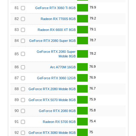
79.9
81
GeForce RTX 3060 Ti 8GB
79.2
82
Radeon RX 7700S 8GB
79.1
83
Radeon RX 6600 XT 8GB
78.7
84
GeForce RTX 2080 Super 8GB
GeForce RTX 2080 Super
78.2
85
Mobile 8GB
76.9
86
Arc A770M 16GB
76.9
87
GeForce RTX 3060 12GB
76.7
88
GeForce RTX 2080 Mobile 8GB
75.9
89
GeForce RTX 5070 Mobile 8GB
75.8
90
GeForce RTX 2080 8GB
75.4
91
Radeon RX 5700 8GB
75
92
GeForce RTX 3080 Mobile 8GB