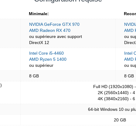
Minimale:
Reco
NVIDIA GeForce GTX 970
NVIDI
AMD Radeon RX 470
AMD 
ou supérieure avec support
ou su
DirectX 12
Direc
Intel Core i5-4460
Intel 
AMD Ryzen 5 1400
AMD R
ou supérieur
ou su
8 GB
8 GB
)
Full HD (1920x1080) 
2K (2560x1440) - 4
4K (3840x2160) - 6
64-bit Windows 10 ou plu
20 GB