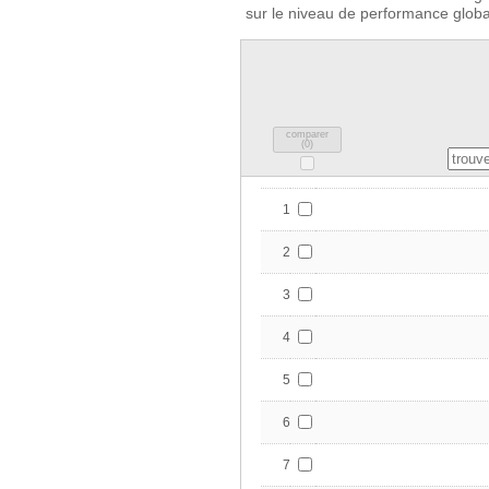
sur le niveau de performance global
comparer
(
0
)
1
2
3
4
5
6
7