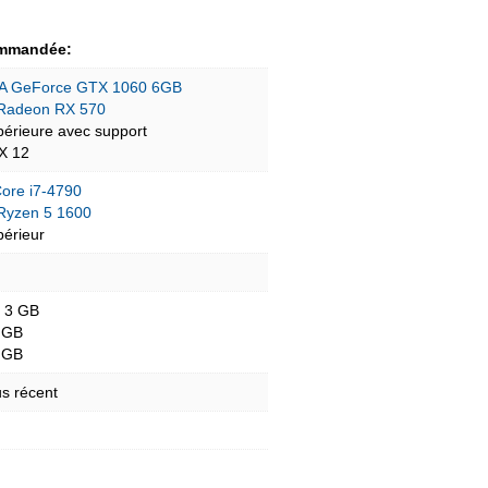
mmandée:
A GeForce GTX 1060 6GB
Radeon RX 570
périeure avec support
tX 12
Core i7-4790
yzen 5 1600
périeur
- 3 GB
 GB
 GB
s récent