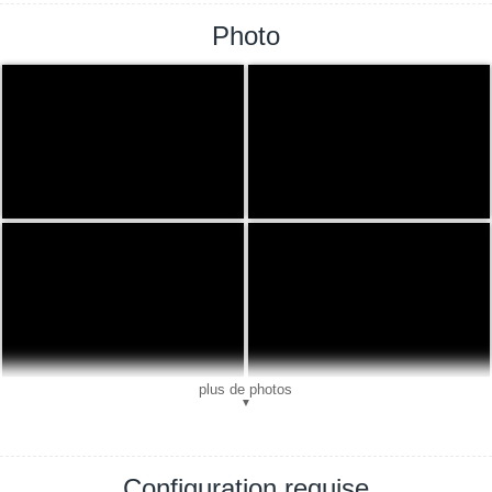
Photo
plus de photos
▼
Configuration requise