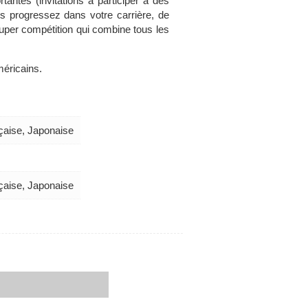
rtantes (invitations à participer à des
us progressez dans votre carrière, de
super compétition qui combine tous les
méricains.
çaise, Japonaise
çaise, Japonaise