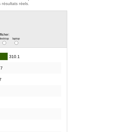
résultats réels.
fficher:
desktop
laptop
310.1
.7
7