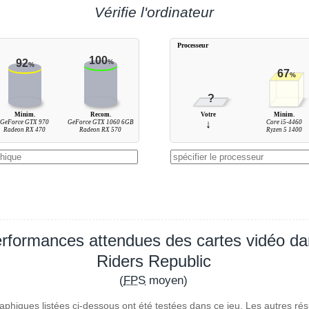
Vérifie l'ordinateur
Processeur
100
92
%
%
67
%
?
Minim.
Recom.
Votre
Minim.
GeForce GTX 970
GeForce GTX 1060 6GB
↓
Core i5-4460
Radeon RX 470
Radeon RX 570
Ryzen 5 1400
rformances attendues des cartes vidéo d
Riders Republic
(
FPS
moyen)
aphiques listées ci-dessous ont été testées dans ce jeu. Les autres rés