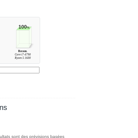
100
%
Recom.
Core i7-4790
Ryzen 5 1600
ans
ultats sont des prévisions basées