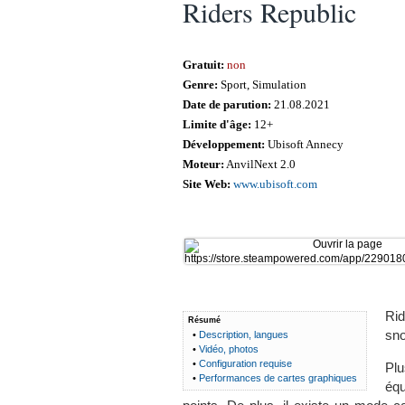
Riders Republic
Gratuit:
non
Genre:
Sport, Simulation
Date de parution:
21.08.2021
Limite d'âge:
12+
Développement:
Ubisoft Annecy
Moteur:
AnvilNext 2.0
Site Web:
www.ubisoft.com
Rid
Résumé
sno
•
Description, langues
•
Vidéo, photos
•
Configuration requise
Plu
•
Performances de cartes graphiques
équ