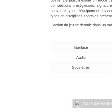
points. De plus, il existe un mode car
compétitions prestigieuses, signatur
nouveaux types d'équipement deviennen
types de disciplines sportives présent
L'action du jeu se déroule dans un mo
Interface
Audio
Sous-titres
YouTube video