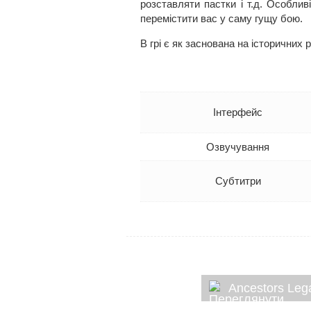
розставляти пастки і т.д. Особлив
перемістити вас у саму гущу бою.
В грі є як заснована на історичних
Інтерфейс
Озвучування
Субтитри
Ancestors Leg