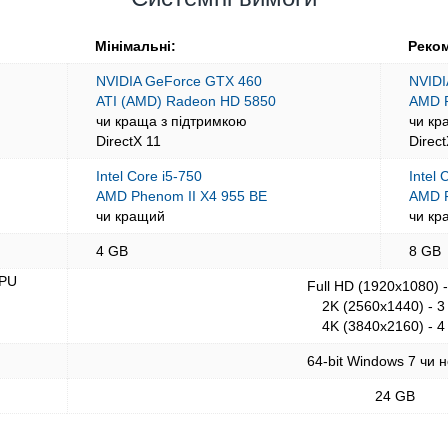
Мінімальні:
Реком
NVIDIA GeForce GTX 460
NVIDI
ATI (AMD) Radeon HD 5850
AMD 
чи краща з підтримкою
чи кр
DirectX 11
Direc
Intel Core i5-750
Intel 
AMD Phenom II X4 955 BE
AMD 
чи кращий
чи кр
4 GB
8 GB
GPU
Full HD (1920x1080) 
2K (2560x1440) - 3
4K (3840x2160) - 4
64-bit Windows 7 чи 
24 GB