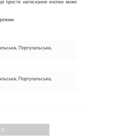
мері просте натискання кнопки може
 режим.
Польська, Португальська,
Польська, Португальська,
 3