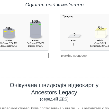
Оцініть свій комп'ютер
Процесор
100
%
51
48
%
%
?
Мінім.
Реком.
Ваш
Мінім.
GeForce GTX 460
GeForce GTX 670
↓
Core i5-750
Radeon HD 5850
Radeon R9 285
Phenom II X4 955 
Очікувана швидкодія відеокарт у
Ancestors Legacy
(середній
FPS
)
відеокарт справді була протестована у цій грі. Інші результати є 