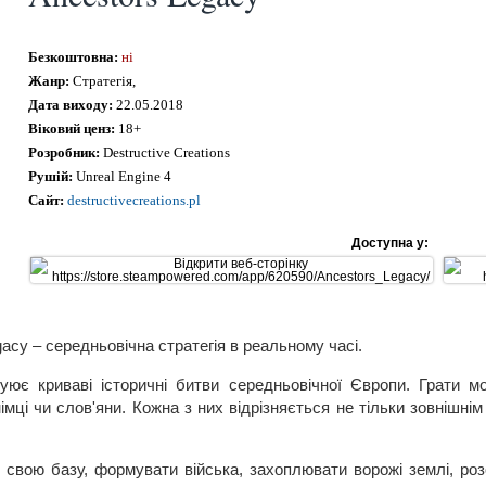
Безкоштовна:
ні
Жанр:
Стратегія,
Дата виходу:
22.05.2018
Віковий ценз:
18+
Розробник:
Destructive Creations
Рушій:
Unreal Engine 4
Сайт:
destructivecreations.pl
Доступна у:
acy – середньовічна стратегія в реальному часі.
уює криваві історичні битви середньовічної Європи. Грати мо
німці чи слов'яни. Кожна з них відрізняється не тільки зовнішн
 свою базу, формувати війська, захоплювати ворожі землі, роз