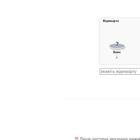
Вiдеокарта
?
Ваша
↓
!!!
Лише частина вказаних нижче 