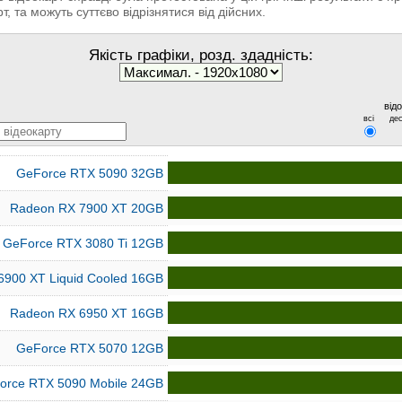
т, та можуть суттєво відрізнятися від дійсних.
Якість графіки, розд. здадність:
від
всі
дес
GeForce RTX 5090 32GB
Radeon RX 7900 XT 20GB
GeForce RTX 3080 Ti 12GB
6900 XT Liquid Cooled 16GB
Radeon RX 6950 XT 16GB
GeForce RTX 5070 12GB
orce RTX 5090 Mobile 24GB