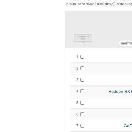
рівня загальної швидкодії відеокар
порівняти
(
0
)
1
2
3
Radeon RX 
4
5
6
GeF
7