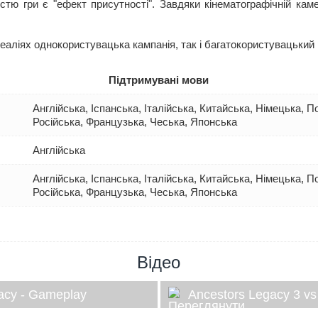
істю гри є "ефект присутності". Завдяки кінематографічній ка
 реаліях однокористувацька кампанія, так і багатокористувацький
Підтримувані мови
Англійська, Іспанська, Італійська, Китайська, Німецька, 
Російська, Французька, Чеська, Японська
Англійська
Англійська, Іспанська, Італійська, Китайська, Німецька, 
Російська, Французька, Чеська, Японська
Відео
acy - Gameplay
Ancestors Legacy 3 vs