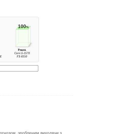
100
%
Реком.
Core i5-3570
BE
FX-8350
прогнозом, зробленим виходячи з