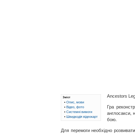
Ancestors Leg
Зміст
•
Опис, мови
Гра реконстр
•
Відео, фото
•
Системні вимоги
англосакси, 
•
Швидкодія відеокарт
бою.
Для перемоги необхідно розвивати