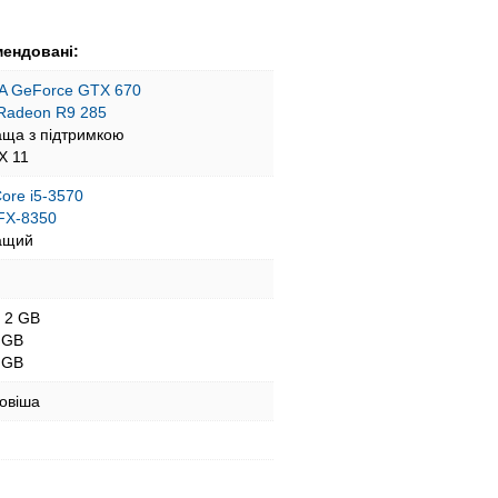
ендовані:
A GeForce GTX 670
Radeon R9 285
аща з підтримкою
tX 11
Core i5-3570
FX-8350
ащий
- 2 GB
 GB
 GB
новіша