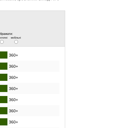
ображати:
ктопні
мобільні
360+
360+
360+
360+
360+
360+
360+