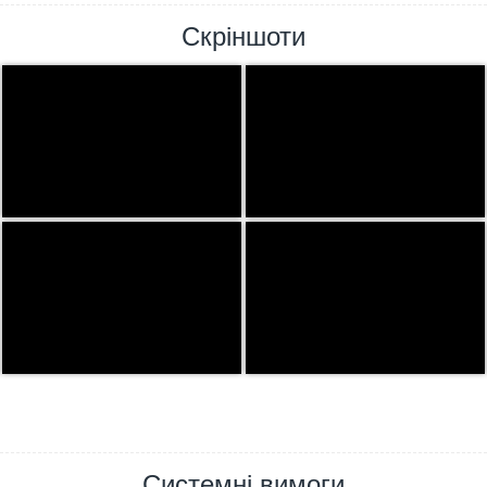
Скріншоти
Системні вимоги