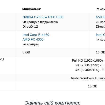
Мінімальні:
Реком
NVIDIA GeForce GTX 1650
NVIDI
чи краща з підтримкою
чи кр
DirectX 12
Direc
Intel Core i5-4460
Intel 
AMD FX-4300
чи кр
чи кращий
8 GB
16 G
GPU
Full HD (1920x1080) 
2K (2560x1440) - 5
4K (3840x2160) - 6
64-bit Windows 10 чи 
15 GB
Оцініть свій комп'ютер