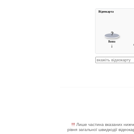
Вiдеокарта
?
Ваша
↓
!!!
Лише частина вказаних нижче 
рівня загальної швидкодії відеокар