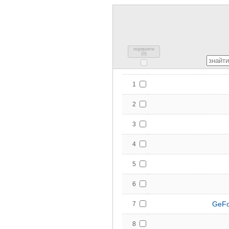
порівняти
(
0
)
1
2
3
4
5
6
GeFo
7
8