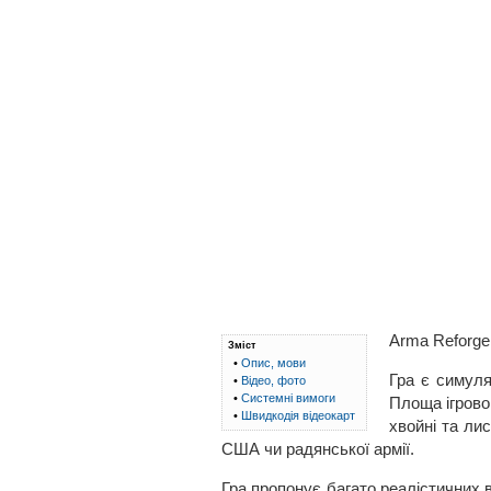
Arma Reforger
Зміст
•
Опис, мови
Гра є симуля
•
Відео, фото
•
Системні вимоги
Площа ігровог
•
Швидкодія відеокарт
хвойні та ли
США чи радянської армії.
Гра пропонує багато реалістичних 