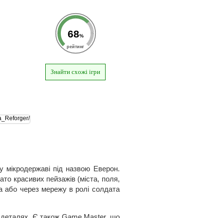
68
%
рейтинг
Знайти схожі ігри
у мікродержаві під назвою Еверон.
гато красивих пейзажів (міста, поля,
ча або через мережу в ролі солдата
х деталях. Є також Game Master, що