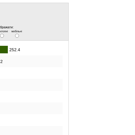
ображати:
ктопні
мобільні
252.4
.2