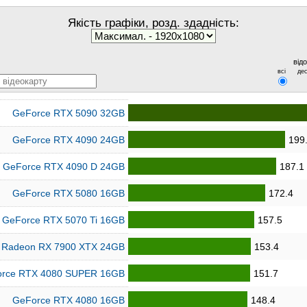
Якість графіки, розд. здадність:
від
всі
дес
GeForce RTX 5090 32GB
GeForce RTX 4090 24GB
199
GeForce RTX 4090 D 24GB
187.1
GeForce RTX 5080 16GB
172.4
GeForce RTX 5070 Ti 16GB
157.5
Radeon RX 7900 XTX 24GB
153.4
rce RTX 4080 SUPER 16GB
151.7
GeForce RTX 4080 16GB
148.4