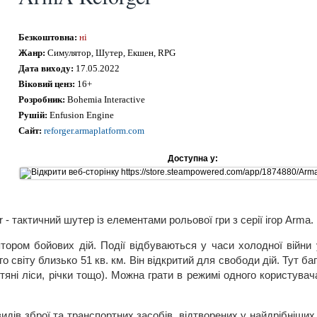
Безкоштовна:
ні
Жанр:
Симулятор, Шутер, Екшен, RPG
Дата виходу:
17.05.2022
Віковий ценз:
16+
Розробник:
Bohemia Interactive
Рушій:
Enfusion Engine
Сайт:
reforger.armaplatform.com
Доступна у:
 - тактичний шутер із елементами рольової гри з серії ігор Arma.
тором бойових дій. Події відбуваються у часи холодної війни 
о світу близько 51 кв. км. Він відкритий для свободи дій. Тут ба
стяні ліси, річки тощо). Можна грати в режимі одного користува
видів зброї та транспортних засобів, відтворених у найдрібніши