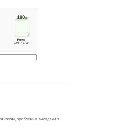
100
%
Реком.
Core i7-6700
прогнозом, зробленим виходячи з