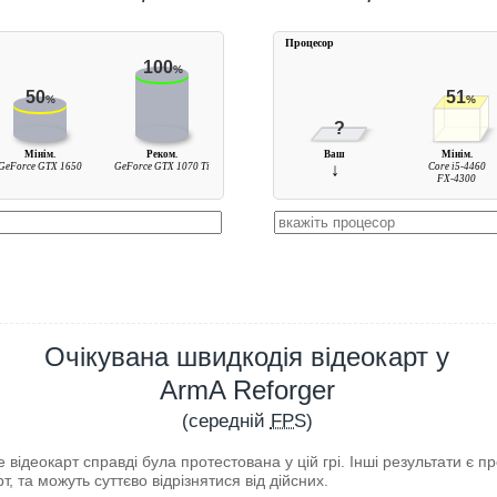
Процесор
100
%
50
51
%
%
?
Мінім.
Реком.
Ваш
Мінім.
GeForce GTX 1650
GeForce GTX 1070 Ti
↓
Core i5-4460
FX-4300
Очікувана швидкодія відеокарт у
ArmA Reforger
(середній
FPS
)
відеокарт справді була протестована у цій грі. Інші результати є 
т, та можуть суттєво відрізнятися від дійсних.