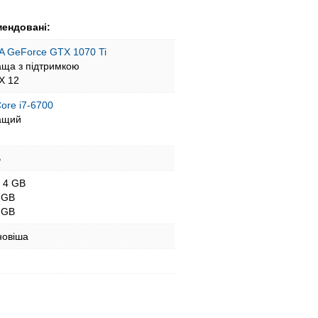
ендовані:
A GeForce GTX 1070 Ti
аща з підтримкою
tX 12
Core i7-6700
ащий
B
- 4 GB
 GB
 GB
новіша