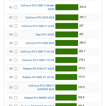
GeForce RTX 3080 Ti Mobile
291.8
41
16GB
291.7
42
GeForce RTX 3070 8GB
287
43
GeForce RTX 2080 Ti 11GB
287
44
Titan RTX 24GB
286.4
45
GeForce RTX 5060 8GB
281.7
46
GeForce RTX 4060 Ti 16 GB
278.2
47
GeForce RTX 4060 Ti 8 GB
274.3
48
Radeon RX 6750 XT 12GB
271.9
49
Radeon RX 9060 XT 16 GB
GeForce RTX 3060 Ti
270.3
50
GDDR6X 8GB
265.8
51
Radeon Pro W6800 32GB
265.5