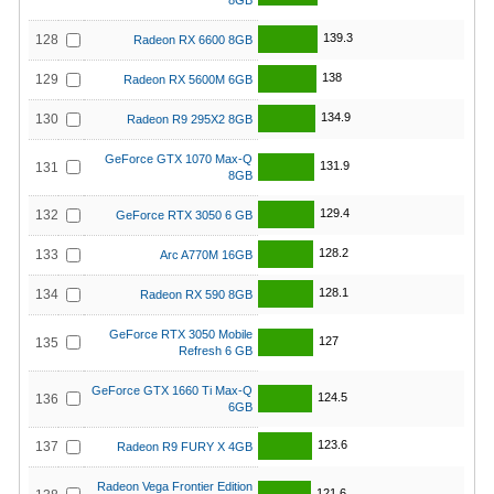
8GB
139.3
128
Radeon RX 6600 8GB
138
129
Radeon RX 5600M 6GB
134.9
130
Radeon R9 295X2 8GB
GeForce GTX 1070 Max-Q
131.9
131
8GB
129.4
132
GeForce RTX 3050 6 GB
128.2
133
Arc A770M 16GB
128.1
134
Radeon RX 590 8GB
GeForce RTX 3050 Mobile
127
135
Refresh 6 GB
GeForce GTX 1660 Ti Max-Q
124.5
136
6GB
123.6
137
Radeon R9 FURY X 4GB
Radeon Vega Frontier Edition
121.6