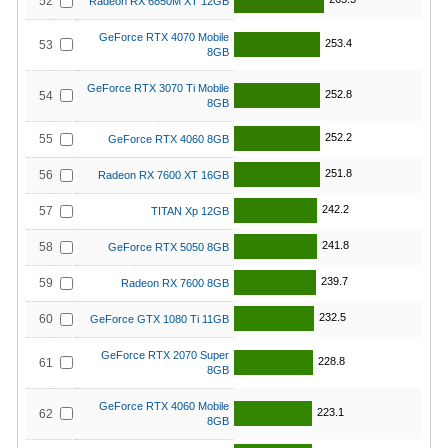
52
Radeon RX 6850M XT 12GB
GeForce RTX 4070 Mobile
253.4
53
8GB
GeForce RTX 3070 Ti Mobile
252.8
54
8GB
252.2
55
GeForce RTX 4060 8GB
251.8
56
Radeon RX 7600 XT 16GB
242.2
57
TITAN Xp 12GB
241.8
58
GeForce RTX 5050 8GB
239.7
59
Radeon RX 7600 8GB
232.5
60
GeForce GTX 1080 Ti 11GB
GeForce RTX 2070 Super
228.8
61
8GB
GeForce RTX 4060 Mobile
223.1
62
8GB