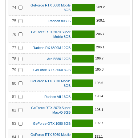
GeForce RTX 3080 Mobile
209.2
74
8GB
209.1
75
Radeon 8050S
GeForce RTX 2070 Super
206.7
76
Mobile 8GB
206.1
77
Radeon RX 6800M 12GB
196.7
78
Arc B580 12GB
195.3
79
GeForce RTX 3060 8GB
GeForce RTX 3070 Mobile
193.6
80
8GB
193.4
81
Radeon VII 16GB
GeForce RTX 2070 Super
193.1
82
Max-Q 8GB
192.7
83
GeForce GTX 1080 8GB
GeForce RTX 5060 Mobile
191.1
84