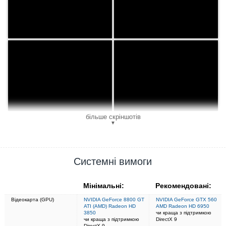
більше скріншотів
▼
Системні вимоги
Мінімальні:
Рекомендовані:
Відеокарта (GPU)
NVIDIA GeForce 8800 GT
NVIDIA GeForce GTX 560
ATI (AMD) Radeon HD
AMD Radeon HD 6950
3850
чи краща з підтримкою
чи краща з підтримкою
DirectX 9
DirectX 9