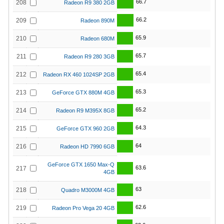
66.7
208
Radeon R9 380 2GB
66.2
209
Radeon 890M
65.9
210
Radeon 680M
65.7
211
Radeon R9 280 3GB
65.4
212
Radeon RX 460 1024SP 2GB
65.3
213
GeForce GTX 880M 4GB
65.2
214
Radeon R9 M395X 8GB
64.3
215
GeForce GTX 960 2GB
64
216
Radeon HD 7990 6GB
GeForce GTX 1650 Max-Q
63.6
217
4GB
63
218
Quadro M3000M 4GB
62.6
219
Radeon Pro Vega 20 4GB