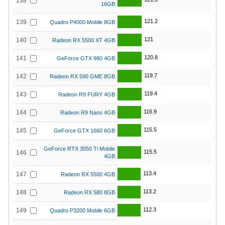
138
16GB
121.2
139
Quadro P4000 Mobile 8GB
121
140
Radeon RX 5500 XT 4GB
120.8
141
GeForce GTX 980 4GB
119.7
142
Radeon RX 590 GME 8GB
119.4
143
Radeon R9 FURY 4GB
116.9
144
Radeon R9 Nano 4GB
115.5
145
GeForce GTX 1660 6GB
GeForce RTX 3050 Ti Mobile
115.5
146
4GB
113.4
147
Radeon RX 5500 4GB
113.2
148
Radeon RX 580 8GB
112.3
149
Quadro P3200 Mobile 6GB