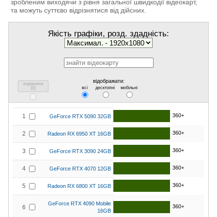
зробленим виходячи з рівня загальної швидкодії відеокарт,
та можуть суттєво відрізнятися від дійсних.
Якість графіки, розд. здадність:
відображати:
порівняти
всі
десктопні
мобільні
(
0
)
360+
1
GeForce RTX 5090 32GB
360+
2
Radeon RX 6950 XT 16GB
360+
3
GeForce RTX 3090 24GB
360+
4
GeForce RTX 4070 12GB
360+
5
Radeon RX 6800 XT 16GB
GeForce RTX 4090 Mobile
360+
6
16GB