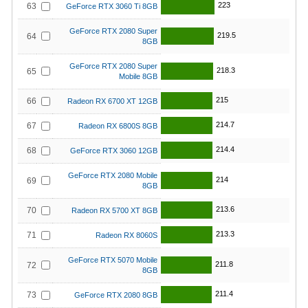
223
63
GeForce RTX 3060 Ti 8GB
GeForce RTX 2080 Super
219.5
64
8GB
GeForce RTX 2080 Super
218.3
65
Mobile 8GB
215
66
Radeon RX 6700 XT 12GB
214.7
67
Radeon RX 6800S 8GB
214.4
68
GeForce RTX 3060 12GB
GeForce RTX 2080 Mobile
214
69
8GB
213.6
70
Radeon RX 5700 XT 8GB
213.3
71
Radeon RX 8060S
GeForce RTX 5070 Mobile
211.8
72
8GB
211.4
73
GeForce RTX 2080 8GB