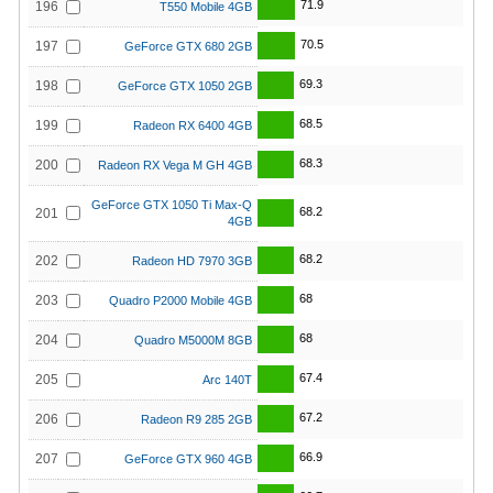
71.9
196
T550 Mobile 4GB
70.5
197
GeForce GTX 680 2GB
69.3
198
GeForce GTX 1050 2GB
68.5
199
Radeon RX 6400 4GB
68.3
200
Radeon RX Vega M GH 4GB
GeForce GTX 1050 Ti Max-Q
68.2
201
4GB
68.2
202
Radeon HD 7970 3GB
68
203
Quadro P2000 Mobile 4GB
68
204
Quadro M5000M 8GB
67.4
205
Arc 140T
67.2
206
Radeon R9 285 2GB
66.9
207
GeForce GTX 960 4GB