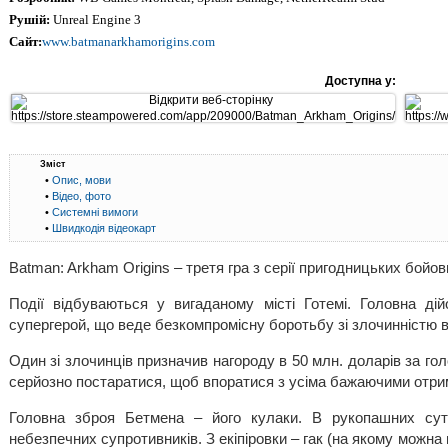
Рушій:
Unreal Engine 3
Сайт:
www.batmanarkhamorigins.com
Доступна у:
Зміст
•
Опис, мови
•
Відео, фото
•
Системні вимоги
•
Швидкодія відеокарт
Batman: Arkham Origins – третя гра з серії пригодницьких бойо
Події відбуваються у вигаданому місті Готемі. Головна ді
супергерой, що веде безкомпромісну боротьбу зі злочинністю в 
Один зі злочинців призначив нагороду в 50 млн. доларів за го
серйозно постаратися, щоб впоратися з усіма бажаючими отри
Головна зброя Бетмена – його кулаки. В рукопашних сут
небезпечних супротивників. З екіпіровки – гак (на якому можна 