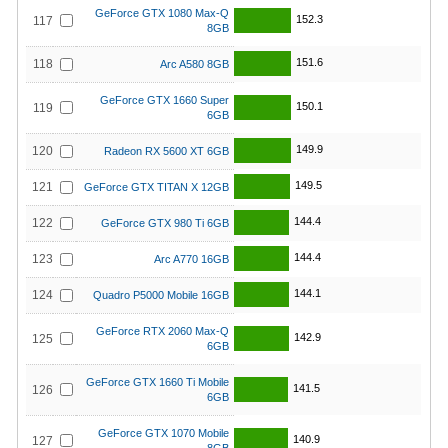
GeForce GTX 1080 Max-Q
152.3
117
8GB
151.6
118
Arc A580 8GB
GeForce GTX 1660 Super
150.1
119
6GB
149.9
120
Radeon RX 5600 XT 6GB
149.5
121
GeForce GTX TITAN X 12GB
144.4
122
GeForce GTX 980 Ti 6GB
144.4
123
Arc A770 16GB
144.1
124
Quadro P5000 Mobile 16GB
GeForce RTX 2060 Max-Q
142.9
125
6GB
GeForce GTX 1660 Ti Mobile
141.5
126
6GB
GeForce GTX 1070 Mobile
140.9
127