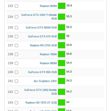
55.9
233
Radeon 860M
GeForce GTX 1050 Ti Mobile
55.3
234
4GB
55.3
235
GeForce GTX 965M 4GB
55
236
GeForce GTX 670 4GB
54.8
237
Radeon R9 270X 4GB
54.8
238
Radeon 780M
54.4
239
Radeon 880M
54.3
240
GeForce GTX 950 2GB
54.3
241
Arc Graphics 130V
GeForce GTX 1050 Mobile
54.2
242
2GB
54
243
Radeon HD 7870 XT 2GB