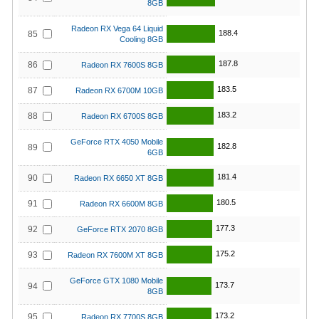
8GB
Radeon RX Vega 64 Liquid
188.4
85
Cooling 8GB
187.8
86
Radeon RX 7600S 8GB
183.5
87
Radeon RX 6700M 10GB
183.2
88
Radeon RX 6700S 8GB
GeForce RTX 4050 Mobile
182.8
89
6GB
181.4
90
Radeon RX 6650 XT 8GB
180.5
91
Radeon RX 6600M 8GB
177.3
92
GeForce RTX 2070 8GB
175.2
93
Radeon RX 7600M XT 8GB
GeForce GTX 1080 Mobile
173.7
94
8GB
173.2
95
Radeon RX 7700S 8GB