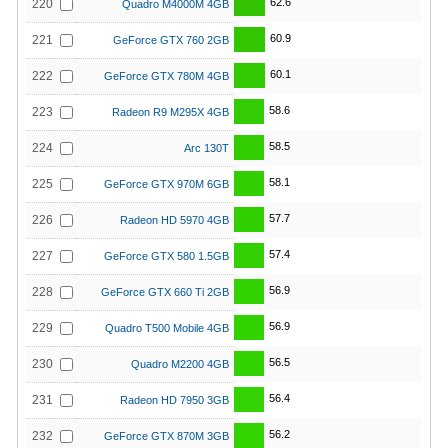
62.6
220
Quadro M4000M 4GB
60.9
221
GeForce GTX 760 2GB
60.1
222
GeForce GTX 780M 4GB
58.6
223
Radeon R9 M295X 4GB
58.5
224
Arc 130T
58.1
225
GeForce GTX 970M 6GB
57.7
226
Radeon HD 5970 4GB
57.4
227
GeForce GTX 580 1.5GB
56.9
228
GeForce GTX 660 Ti 2GB
56.9
229
Quadro T500 Mobile 4GB
56.5
230
Quadro M2200 4GB
56.4
231
Radeon HD 7950 3GB
56.2
232
GeForce GTX 870M 3GB