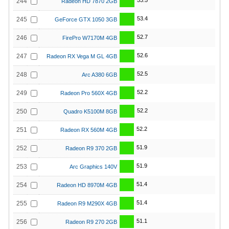
53.5
244
Radeon HD 7870 2GB
53.4
245
GeForce GTX 1050 3GB
52.7
246
FirePro W7170M 4GB
52.6
247
Radeon RX Vega M GL 4GB
52.5
248
Arc A380 6GB
52.2
249
Radeon Pro 560X 4GB
52.2
250
Quadro K5100M 8GB
52.2
251
Radeon RX 560M 4GB
51.9
252
Radeon R9 370 2GB
51.9
253
Arc Graphics 140V
51.4
254
Radeon HD 8970M 4GB
51.4
255
Radeon R9 M290X 4GB
51.1
256
Radeon R9 270 2GB