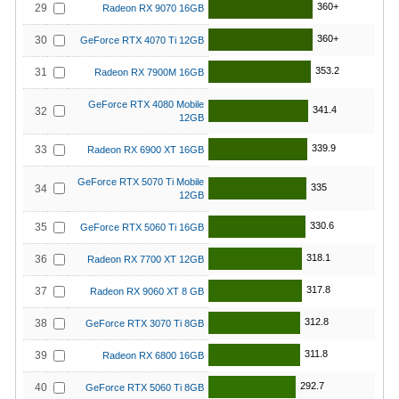
360+
29
Radeon RX 9070 16GB
360+
30
GeForce RTX 4070 Ti 12GB
353.2
31
Radeon RX 7900M 16GB
GeForce RTX 4080 Mobile
341.4
32
12GB
339.9
33
Radeon RX 6900 XT 16GB
GeForce RTX 5070 Ti Mobile
335
34
12GB
330.6
35
GeForce RTX 5060 Ti 16GB
318.1
36
Radeon RX 7700 XT 12GB
317.8
37
Radeon RX 9060 XT 8 GB
312.8
38
GeForce RTX 3070 Ti 8GB
311.8
39
Radeon RX 6800 16GB
292.7
40
GeForce RTX 5060 Ti 8GB