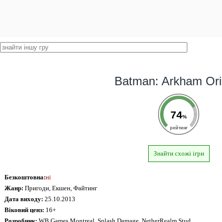
Batman: Arkham Ori
74
%
рейтинг
Знайти схожі ігри
Безкоштовна:
ні
Жанр:
Пригоди, Екшен, Файтинг
Дата виходу:
25.10.2013
Віковий ценз:
16+
Розробник:
WB Games Montreal, Splash Damage, NetherRealm Stud