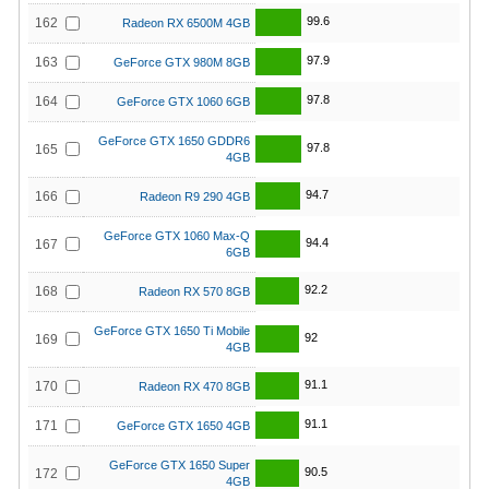
99.6
162
Radeon RX 6500M 4GB
97.9
163
GeForce GTX 980M 8GB
97.8
164
GeForce GTX 1060 6GB
GeForce GTX 1650 GDDR6
97.8
165
4GB
94.7
166
Radeon R9 290 4GB
GeForce GTX 1060 Max-Q
94.4
167
6GB
92.2
168
Radeon RX 570 8GB
GeForce GTX 1650 Ti Mobile
92
169
4GB
91.1
170
Radeon RX 470 8GB
91.1
171
GeForce GTX 1650 4GB
GeForce GTX 1650 Super
90.5
172
4GB