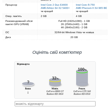
Процесор
Intel Core 2 Duo E4600
Intel Core i5-750
AMD Athlon 64 X2 5400+
AMD Phenom II X4 965 BE
чи кращий
чи кращий
Опер. пам'ять
2 GB
4 GB
Рекомендований обсяг
Full HD (1920x1080) - 1 GB
пам'яті GPU (VRAM)
2K (2560x1440) - 1 GB
4K (3840x2160) - 2 GB
ОС
32/64-bit Windows Vista чи новіша
Диск
20 GB
Оцініть свій комп'ютер
Вiдеокарта
100
%
32
%
?
Ваша
Мінім.
Реком.
↓
GeForce 8800 GT
GeForce GTX 560
Radeon HD 3850
Radeon HD 6950