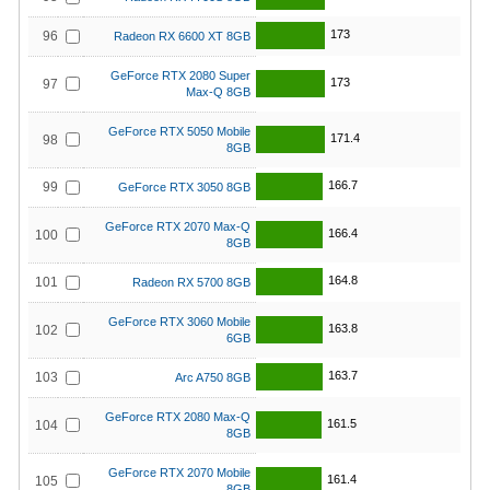
173
96
Radeon RX 6600 XT 8GB
GeForce RTX 2080 Super
173
97
Max-Q 8GB
GeForce RTX 5050 Mobile
171.4
98
8GB
166.7
99
GeForce RTX 3050 8GB
GeForce RTX 2070 Max-Q
166.4
100
8GB
164.8
101
Radeon RX 5700 8GB
GeForce RTX 3060 Mobile
163.8
102
6GB
163.7
103
Arc A750 8GB
GeForce RTX 2080 Max-Q
161.5
104
8GB
GeForce RTX 2070 Mobile
161.4
105
8GB