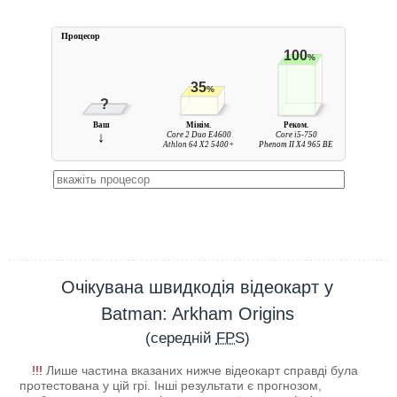
Процесор
100
%
35
%
?
Ваш
Мінім.
Реком.
↓
Core 2 Duo E4600
Core i5-750
Athlon 64 X2 5400+
Phenom II X4 965 BE
Очікувана швидкодія відеокарт у
Batman: Arkham Origins
(середній
FPS
)
!!!
Лише частина вказаних нижче відеокарт справді була
протестована у цій грі. Інші результати є прогнозом,