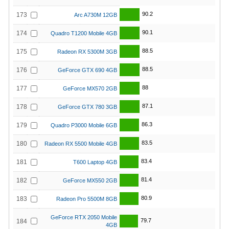
90.2
173
Arc A730M 12GB
90.1
174
Quadro T1200 Mobile 4GB
88.5
175
Radeon RX 5300M 3GB
88.5
176
GeForce GTX 690 4GB
88
177
GeForce MX570 2GB
87.1
178
GeForce GTX 780 3GB
86.3
179
Quadro P3000 Mobile 6GB
83.5
180
Radeon RX 5500 Mobile 4GB
83.4
181
T600 Laptop 4GB
81.4
182
GeForce MX550 2GB
80.9
183
Radeon Pro 5500M 8GB
GeForce RTX 2050 Mobile
79.7
184
4GB