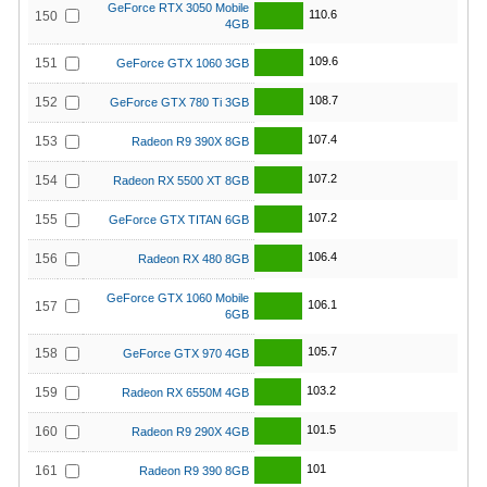
GeForce RTX 3050 Mobile
110.6
150
4GB
109.6
151
GeForce GTX 1060 3GB
108.7
152
GeForce GTX 780 Ti 3GB
107.4
153
Radeon R9 390X 8GB
107.2
154
Radeon RX 5500 XT 8GB
107.2
155
GeForce GTX TITAN 6GB
106.4
156
Radeon RX 480 8GB
GeForce GTX 1060 Mobile
106.1
157
6GB
105.7
158
GeForce GTX 970 4GB
103.2
159
Radeon RX 6550M 4GB
101.5
160
Radeon R9 290X 4GB
101
161
Radeon R9 390 8GB