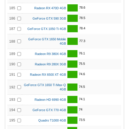
78.6
185
Radeon RX 470D 4GB
78.5
186
GeForce GTX 590 3GB
78.4
187
GeForce GTX 1050 Ti 4GB
GeForce GTX 1650 Mobile
77.3
188
4GB
76.1
189
Radeon R9 380X 4GB
75.5
190
Radeon R9 280X 3GB
74.6
191
Radeon RX 6500 XT 4GB
GeForce GTX 1650 Ti Max-Q
74.5
192
4GB
74.1
193
Radeon HD 6990 4GB
74
194
GeForce GTX 770 4GB
73.5
195
Quadro T1000 4GB