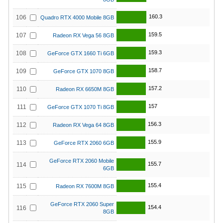
160.3
106
Quadro RTX 4000 Mobile 8GB
159.5
107
Radeon RX Vega 56 8GB
159.3
108
GeForce GTX 1660 Ti 6GB
158.7
109
GeForce GTX 1070 8GB
157.2
110
Radeon RX 6650M 8GB
157
111
GeForce GTX 1070 Ti 8GB
156.3
112
Radeon RX Vega 64 8GB
155.9
113
GeForce RTX 2060 6GB
GeForce RTX 2060 Mobile
155.7
114
6GB
155.4
115
Radeon RX 7600M 8GB
GeForce RTX 2060 Super
154.4
116
8GB