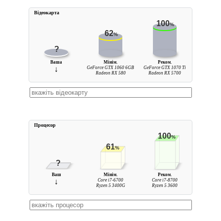
Вiдеокарта
100
%
62
%
?
Ваша
Мінім.
Реком.
↓
GeForce GTX 1060 6GB
GeForce GTX 1070 Ti
Radeon RX 580
Radeon RX 5700
Процесор
100
%
61
%
?
Ваш
Мінім.
Реком.
↓
Core i7-6700
Core i7-8700
Ryzen 5 3400G
Ryzen 5 3600