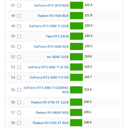
122.4
47
GeForce RTX 3070 8GB
121.8
48
Radeon RX 7600 8GB
120.4
49
GeForce RTX 2080 Ti 11GB
120.4
50
Titan RTX 24GB
120.2
51
GeForce RTX 5060 8GB
118.6
52
Arc B580 12GB
118.2
53
GeForce RTX 4060 Ti 16 GB
116.7
54
GeForce RTX 4060 Ti 8 GB
GeForce RTX 3060 Ti GDDR6X
113.4
55
8GB
109.3
56
Radeon RX 6700 XT 12GB
109.1
57
Radeon RX 6800S 8GB
108.6
58
Radeon RX 5700 XT 8GB