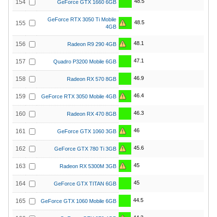
48.5
154
GeForce GTX 1660 6GB
GeForce RTX 3050 Ti Mobile
48.5
155
4GB
48.1
156
Radeon R9 290 4GB
47.1
157
Quadro P3200 Mobile 6GB
46.9
158
Radeon RX 570 8GB
46.4
159
GeForce RTX 3050 Mobile 4GB
46.3
160
Radeon RX 470 8GB
46
161
GeForce GTX 1060 3GB
45.6
162
GeForce GTX 780 Ti 3GB
45
163
Radeon RX 5300M 3GB
45
164
GeForce GTX TITAN 6GB
44.5
165
GeForce GTX 1060 Mobile 6GB