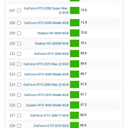
GeForce RTX 2080 Super Max-
72.6
107
Q 8GB
71.9
108
GeForce RTX 5050 Mobile 8GB
70.8
109
Radeon RX 6600 8GB
70.1
110
Radeon RX 5600M 6GB
69.9
111
GeForce RTX 3050 8GB
69.8
112
GeForce RTX 2070 Max-Q 8GB
68.7
113
GeForce RTX 3060 Mobile 6GB
67.8
114
GeForce RTX 2080 Max-Q 8GB
67.7
115
GeForce RTX 2070 Mobile 8GB
67.3
116
Quadro RTX 4000 Mobile 8GB
66.8
117
GeForce GTX 1660 Ti 6GB
66.6
118
GeForce GTX 1070 8GB