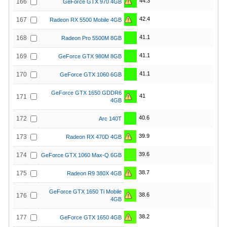
44.3
166
GeForce GTX 970 4GB
42.4
167
Radeon RX 5500 Mobile 4GB
41.1
168
Radeon Pro 5500M 8GB
41.1
169
GeForce GTX 980M 8GB
41.1
170
GeForce GTX 1060 6GB
GeForce GTX 1650 GDDR6
41
171
4GB
40.6
172
Arc 140T
39.9
173
Radeon RX 470D 4GB
39.6
174
GeForce GTX 1060 Max-Q 6GB
38.7
175
Radeon R9 380X 4GB
GeForce GTX 1650 Ti Mobile
38.6
176
4GB
38.2
177
GeForce GTX 1650 4GB