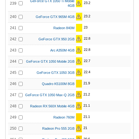
GeForce GTX 1050 Ti Mobile
23.2
239
4GB
23.2
240
GeForce GTX 965M 4GB
23
241
Radeon 840M
22.8
242
GeForce GTX 950 2GB
22.8
243
Arc A350M 4GB
22.7
244
GeForce GTX 1050 Mobile 2GB
22.4
245
GeForce GTX 1050 3GB
21.9
246
Quadro K5100M 8GB
21.2
247
GeForce GTX 1050 Max-Q 2GB
21.1
248
Radeon RX 560X Mobile 4GB
21.1
249
Radeon 760M
21
250
Radeon Pro 555 2GB