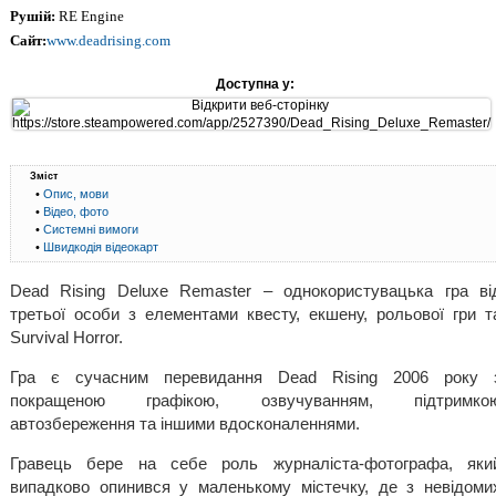
Рушій:
RE Engine
Сайт:
www.deadrising.com
Доступна у:
Зміст
•
Опис, мови
•
Відео, фото
•
Системні вимоги
•
Швидкодія відеокарт
Dead Rising Deluxe Remaster – однокористувацька гра ві
третьої особи з елементами квесту, екшену, рольової гри т
Survival Horror.
Гра є сучасним перевидання Dead Rising 2006 року 
покращеною графікою, озвучуванням, підтримко
автозбереження та іншими вдосконаленнями.
Гравець бере на себе роль журналіста-фотографа, яки
випадково опинився у маленькому містечку, де з невідоми