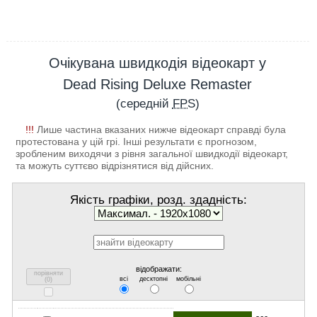
Очікувана швидкодія відеокарт у
Dead Rising Deluxe Remaster
(середній
FPS
)
!!!
Лише частина вказаних нижче відеокарт справді була
протестована у цій грі. Інші результати є прогнозом,
зробленим виходячи з рівня загальної швидкодії відеокарт,
та можуть суттєво відрізнятися від дійсних.
Якість графіки, розд. здадність:
відображати:
порівняти
всі
десктопні
мобільні
(
0
)