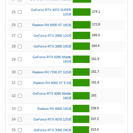
GeForce RTX 4070 SUPER
174.1
25
12GB
172.8
26
Radeon RX 6900 XT 16GB
169.3
27
GeForce RTX 3080 12GB
164.4
28
GeForce RTX 3080 10GB
GeForce RTX 5080 Mobile
161.9
29
16GB
161.7
30
Radeon RX 7700 XT 12GB
161.6
31
Radeon RX 9060 XT 8 GB
GeForce RTX 4090 Mobile
161
32
16GB
158.5
33
Radeon RX 6800 16GB
157.2
34
GeForce RTX 4070 12GB
153.4
35
GeForce RTX 3090 24GB