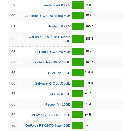
108.4
59
Radeon RX 8060S
106.3
60
GeForce RTX 4070 Mobile 8GB
106.3
61
Radeon 8050S
GeForce RTX 3070 Ti Mobile
106.1
62
8GB
105.8
63
GeForce RTX 4060 8GB
104.7
64
Radeon RX 6800M 12GB
101.6
65
TITAN Xp 12GB
101.5
66
GeForce RTX 5050 8GB
98.7
67
Arc A750 8GB
98.3
68
Radeon VII 16GB
97.6
69
GeForce GTX 1080 Ti 11GB
96
70
GeForce RTX 2070 Super 8GB