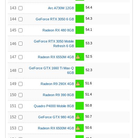
54.4
143
Arc A730M 12GB
54.3
144
GeForce RTX 3050 6 GB
54.1
145
Radeon RX 480 8GB
GeForce RTX 3050 Mobile
53.3
146
Refresh 6 GB
52.5
147
Radeon RX 6550M 4GB
GeForce GTX 1660 Ti Max-Q
52.3
148
6GB
51.6
149
Radeon R9 290X 4GB
51.4
150
Radeon R9 390 8GB
50.8
151
Quadro P4000 Mobile 8GB
50.7
152
GeForce GTX 980 4GB
50.6
153
Radeon RX 6500M 4GB