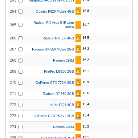
263
Graphics 4-Cores iGPU (Arc)
16.8
264
Quadro P620 Mobile 4GB
Radeon RX Vega 8 (Ryzen
16.7
265
4000)
16.5
266
Radeon RX 550 4GB
16.3
267
Radeon RX 550 Mobile 2GB
16.2
268
Radeon 820M
16.1
269
FirePro M6100 2GB
15.9
270
GeForce GTX 770M 3GB
15.6
271
Radeon R7 360 2GB
15.4
272
Iris Xe DG1 4GB
15.4
273
GeForce GTX 750 v2 2GB
15.2
274
Radeon 740M
15.1