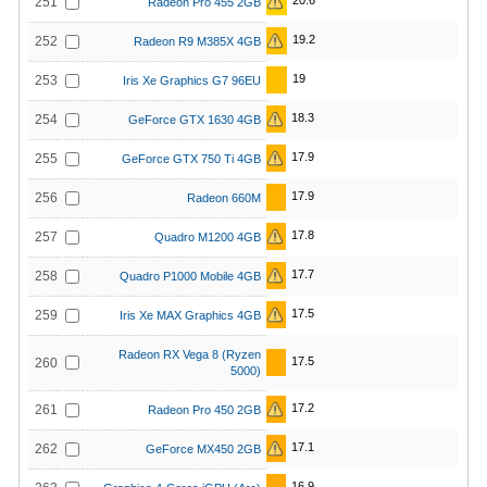
20.6
251
Radeon Pro 455 2GB
19.2
252
Radeon R9 M385X 4GB
19
253
Iris Xe Graphics G7 96EU
18.3
254
GeForce GTX 1630 4GB
17.9
255
GeForce GTX 750 Ti 4GB
17.9
256
Radeon 660M
17.8
257
Quadro M1200 4GB
17.7
258
Quadro P1000 Mobile 4GB
17.5
259
Iris Xe MAX Graphics 4GB
Radeon RX Vega 8 (Ryzen
17.5
260
5000)
17.2
261
Radeon Pro 450 2GB
17.1
262
GeForce MX450 2GB
16.9