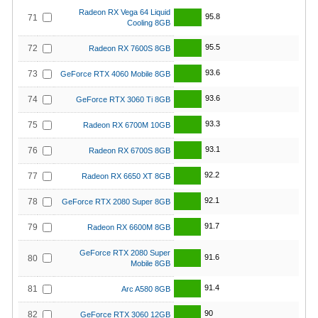
Radeon RX Vega 64 Liquid
95.8
71
Cooling 8GB
95.5
72
Radeon RX 7600S 8GB
93.6
73
GeForce RTX 4060 Mobile 8GB
93.6
74
GeForce RTX 3060 Ti 8GB
93.3
75
Radeon RX 6700M 10GB
93.1
76
Radeon RX 6700S 8GB
92.2
77
Radeon RX 6650 XT 8GB
92.1
78
GeForce RTX 2080 Super 8GB
91.7
79
Radeon RX 6600M 8GB
GeForce RTX 2080 Super
91.6
80
Mobile 8GB
91.4
81
Arc A580 8GB
90
82
GeForce RTX 3060 12GB