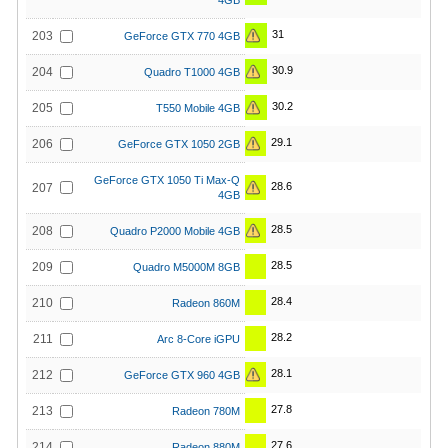
4GB
31
203
GeForce GTX 770 4GB
30.9
204
Quadro T1000 4GB
30.2
205
T550 Mobile 4GB
29.1
206
GeForce GTX 1050 2GB
GeForce GTX 1050 Ti Max-Q
28.6
207
4GB
28.5
208
Quadro P2000 Mobile 4GB
28.5
209
Quadro M5000M 8GB
28.4
210
Radeon 860M
28.2
211
Arc 8-Core iGPU
28.1
212
GeForce GTX 960 4GB
27.8
213
Radeon 780M
27.6
214
Radeon 880M