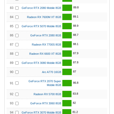
89.8
83
GeForce RTX 2080 Mobile 8GB
89.1
84
Radeon RX 7600M XT 8GB
88.9
85
GeForce RTX 5070 Mobile 8GB
88.7
86
GeForce RTX 2080 8GB
88.1
87
Radeon RX 7700S 8GB
87.9
88
Radeon RX 6600 XT 8GB
87.8
89
GeForce RTX 3080 Mobile 8GB
87
90
Arc A770 16GB
GeForce RTX 2070 Super
86.8
91
Mobile 8GB
83.8
92
Radeon RX 5700 8GB
82
93
GeForce RTX 3060 8GB
81.2
94
GeForce RTX 3070 Mobile 8GB