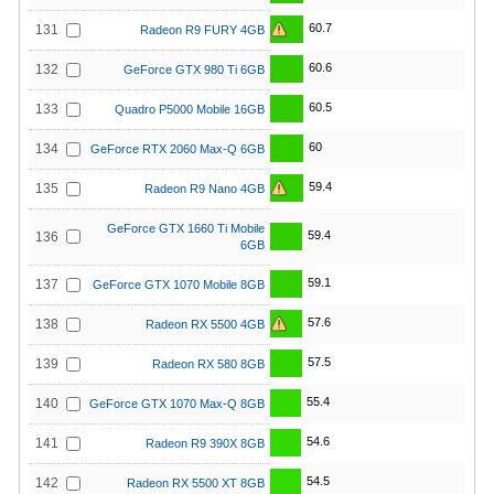
60.7
131
Radeon R9 FURY 4GB
60.6
132
GeForce GTX 980 Ti 6GB
60.5
133
Quadro P5000 Mobile 16GB
60
134
GeForce RTX 2060 Max-Q 6GB
59.4
135
Radeon R9 Nano 4GB
GeForce GTX 1660 Ti Mobile
59.4
136
6GB
59.1
137
GeForce GTX 1070 Mobile 8GB
57.6
138
Radeon RX 5500 4GB
57.5
139
Radeon RX 580 8GB
55.4
140
GeForce GTX 1070 Max-Q 8GB
54.6
141
Radeon R9 390X 8GB
54.5
142
Radeon RX 5500 XT 8GB