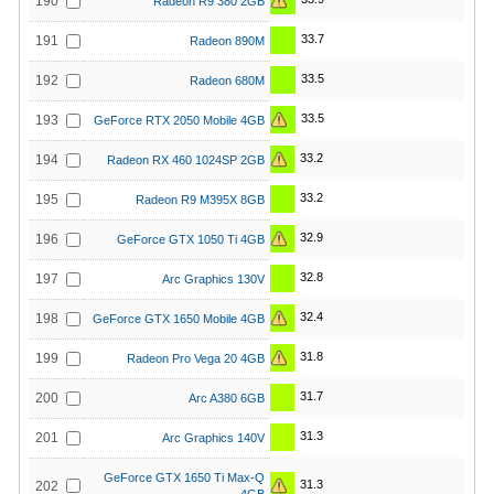
190
Radeon R9 380 2GB
33.7
191
Radeon 890M
33.5
192
Radeon 680M
33.5
193
GeForce RTX 2050 Mobile 4GB
33.2
194
Radeon RX 460 1024SP 2GB
33.2
195
Radeon R9 M395X 8GB
32.9
196
GeForce GTX 1050 Ti 4GB
32.8
197
Arc Graphics 130V
32.4
198
GeForce GTX 1650 Mobile 4GB
31.8
199
Radeon Pro Vega 20 4GB
31.7
200
Arc A380 6GB
31.3
201
Arc Graphics 140V
GeForce GTX 1650 Ti Max-Q
31.3
202