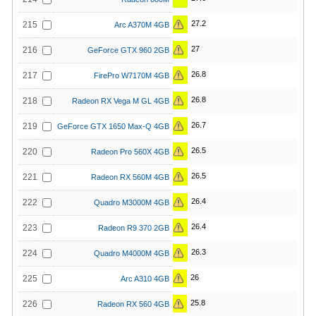
27.2
215
Arc A370M 4GB
27
216
GeForce GTX 960 2GB
26.8
217
FirePro W7170M 4GB
26.8
218
Radeon RX Vega M GL 4GB
26.7
219
GeForce GTX 1650 Max-Q 4GB
26.5
220
Radeon Pro 560X 4GB
26.5
221
Radeon RX 560M 4GB
26.4
222
Quadro M3000M 4GB
26.4
223
Radeon R9 370 2GB
26.3
224
Quadro M4000M 4GB
26
225
Arc A310 4GB
25.8
226
Radeon RX 560 4GB