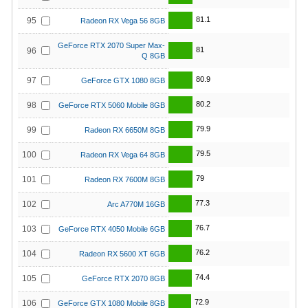
81.1
95
Radeon RX Vega 56 8GB
GeForce RTX 2070 Super Max-
81
96
Q 8GB
80.9
97
GeForce GTX 1080 8GB
80.2
98
GeForce RTX 5060 Mobile 8GB
79.9
99
Radeon RX 6650M 8GB
79.5
100
Radeon RX Vega 64 8GB
79
101
Radeon RX 7600M 8GB
77.3
102
Arc A770M 16GB
76.7
103
GeForce RTX 4050 Mobile 6GB
76.2
104
Radeon RX 5600 XT 6GB
74.4
105
GeForce RTX 2070 8GB
72.9
106
GeForce GTX 1080 Mobile 8GB