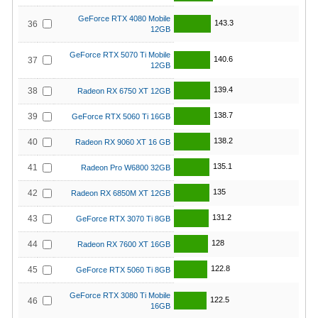
GeForce RTX 4080 Mobile
143.3
36
12GB
GeForce RTX 5070 Ti Mobile
140.6
37
12GB
139.4
38
Radeon RX 6750 XT 12GB
138.7
39
GeForce RTX 5060 Ti 16GB
138.2
40
Radeon RX 9060 XT 16 GB
135.1
41
Radeon Pro W6800 32GB
135
42
Radeon RX 6850M XT 12GB
131.2
43
GeForce RTX 3070 Ti 8GB
128
44
Radeon RX 7600 XT 16GB
122.8
45
GeForce RTX 5060 Ti 8GB
GeForce RTX 3080 Ti Mobile
122.5
46
16GB