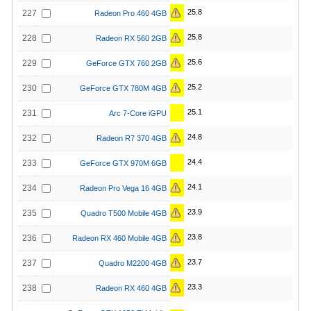
25.8
227
Radeon Pro 460 4GB
25.8
228
Radeon RX 560 2GB
25.6
229
GeForce GTX 760 2GB
25.2
230
GeForce GTX 780M 4GB
25.1
231
Arc 7-Core iGPU
24.8
232
Radeon R7 370 4GB
24.4
233
GeForce GTX 970M 6GB
24.1
234
Radeon Pro Vega 16 4GB
23.9
235
Quadro T500 Mobile 4GB
23.8
236
Radeon RX 460 Mobile 4GB
23.7
237
Quadro M2200 4GB
23.3
238
Radeon RX 460 4GB