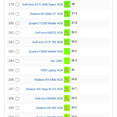
38
178
GeForce GTX 1650 Super 4GB
37.9
179
Radeon RX 6500 XT 4GB
37.8
180
Quadro T1200 Mobile 4GB
36.9
181
GeForce MX570 2GB
36.5
182
GeForce GTX 780 3GB
36.2
183
Quadro P3000 Mobile 6GB
35.3
184
Arc 130T
35
185
T600 Laptop 4GB
34.8
186
Radeon RX 6400 4GB
34.7
187
Radeon RX Vega M GH 4GB
34.2
188
GeForce MX550 2GB
34.2
189
Radeon R9 285 2GB
33.9