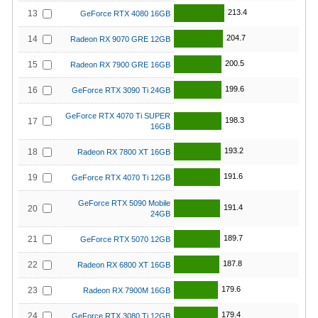
213.4
13
GeForce RTX 4080 16GB
204.7
14
Radeon RX 9070 GRE 12GB
200.5
15
Radeon RX 7900 GRE 16GB
199.6
16
GeForce RTX 3090 Ti 24GB
GeForce RTX 4070 Ti SUPER
198.3
17
16GB
193.2
18
Radeon RX 7800 XT 16GB
191.6
19
GeForce RTX 4070 Ti 12GB
GeForce RTX 5090 Mobile
191.4
20
24GB
189.7
21
GeForce RTX 5070 12GB
187.8
22
Radeon RX 6800 XT 16GB
179.6
23
Radeon RX 7900M 16GB
179.4
24
GeForce RTX 3080 Ti 12GB