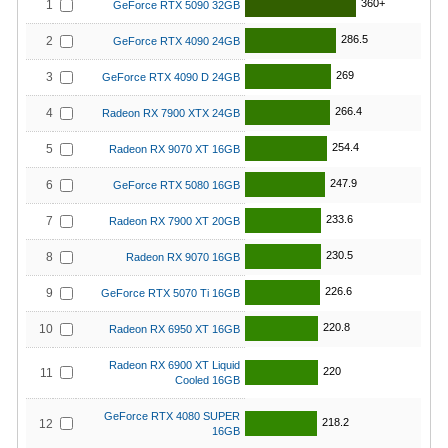
360+
1
GeForce RTX 5090 32GB
286.5
2
GeForce RTX 4090 24GB
269
3
GeForce RTX 4090 D 24GB
266.4
4
Radeon RX 7900 XTX 24GB
254.4
5
Radeon RX 9070 XT 16GB
247.9
6
GeForce RTX 5080 16GB
233.6
7
Radeon RX 7900 XT 20GB
230.5
8
Radeon RX 9070 16GB
226.6
9
GeForce RTX 5070 Ti 16GB
220.8
10
Radeon RX 6950 XT 16GB
Radeon RX 6900 XT Liquid
220
11
Cooled 16GB
GeForce RTX 4080 SUPER
218.2
12
16GB