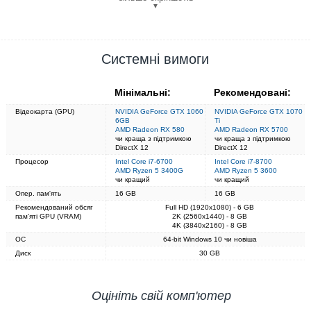
▼
Системні вимоги
Мінімальні:
Рекомендовані:
Відеокарта (GPU)
NVIDIA GeForce GTX 1060
NVIDIA GeForce GTX 1070
6GB
Ti
AMD Radeon RX 580
AMD Radeon RX 5700
чи краща з підтримкою
чи краща з підтримкою
DirectX 12
DirectX 12
Процесор
Intel Core i7-6700
Intel Core i7-8700
AMD Ryzen 5 3400G
AMD Ryzen 5 3600
чи кращий
чи кращий
Опер. пам'ять
16 GB
16 GB
Рекомендований обсяг
Full HD (1920x1080) - 6 GB
пам'яті GPU (VRAM)
2K (2560x1440) - 8 GB
4K (3840x2160) - 8 GB
ОС
64-bit Windows 10 чи новіша
Диск
30 GB
Оцініть свій комп'ютер