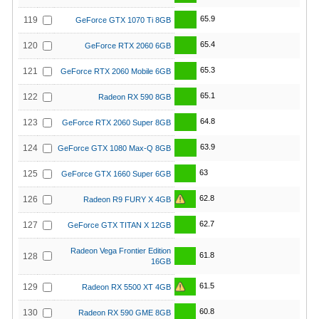
65.9
119
GeForce GTX 1070 Ti 8GB
65.4
120
GeForce RTX 2060 6GB
65.3
121
GeForce RTX 2060 Mobile 6GB
65.1
122
Radeon RX 590 8GB
64.8
123
GeForce RTX 2060 Super 8GB
63.9
124
GeForce GTX 1080 Max-Q 8GB
63
125
GeForce GTX 1660 Super 6GB
62.8
126
Radeon R9 FURY X 4GB
62.7
127
GeForce GTX TITAN X 12GB
Radeon Vega Frontier Edition
61.8
128
16GB
61.5
129
Radeon RX 5500 XT 4GB
60.8
130
Radeon RX 590 GME 8GB