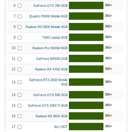
360+
6
GeForce GTX 780 3GB
360+
7
Quadro P3000 Mobile 6GB
360+
8
Radeon RX 5500 Mobile 4GB
360+
9
T600 Laptop 4GB
360+
10
Radeon Pro 5500M 8GB
360+
11
GeForce MX550 2GB
360+
12
Radeon RX 470D 4GB
GeForce RTX 2050 Mobile
360+
13
4GB
360+
14
GeForce GTX 590 3GB
360+
15
GeForce GTX 1050 Ti 4GB
360+
16
Radeon R9 380X 4GB
360+
17
Arc 130T