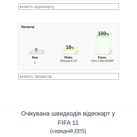
Процесор
100
%
18
%
?
Ваш
Мінім.
Реком.
↓
Pentium 4 2.0
Core 2 Duo E4400
Очікувана швидкодія відеокарт у
FIFA 11
(середній
FPS
)