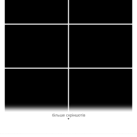
більше скріншотів
▼