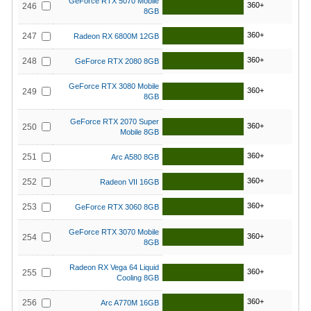
GeForce RTX 5070 Mobile
360+
246
8GB
360+
247
Radeon RX 6800M 12GB
360+
248
GeForce RTX 2080 8GB
GeForce RTX 3080 Mobile
360+
249
8GB
GeForce RTX 2070 Super
360+
250
Mobile 8GB
360+
251
Arc A580 8GB
360+
252
Radeon VII 16GB
360+
253
GeForce RTX 3060 8GB
GeForce RTX 3070 Mobile
360+
254
8GB
Radeon RX Vega 64 Liquid
360+
255
Cooling 8GB
360+
256
Arc A770M 16GB