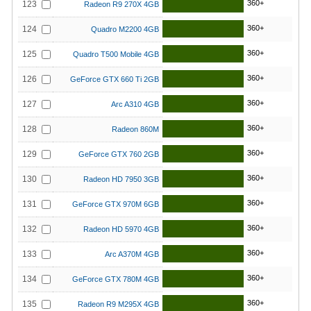
360+
123
Radeon R9 270X 4GB
360+
124
Quadro M2200 4GB
360+
125
Quadro T500 Mobile 4GB
360+
126
GeForce GTX 660 Ti 2GB
360+
127
Arc A310 4GB
360+
128
Radeon 860M
360+
129
GeForce GTX 760 2GB
360+
130
Radeon HD 7950 3GB
360+
131
GeForce GTX 970M 6GB
360+
132
Radeon HD 5970 4GB
360+
133
Arc A370M 4GB
360+
134
GeForce GTX 780M 4GB
360+
135
Radeon R9 M295X 4GB