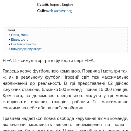
Рушій:
Impact Engine
Сайт:
web.archive.org
Зміст
•
Опис, мови
•
Відео, фото
•
Системні вимоги
•
Швидкодія відеокарт
FIFA 11 - симулятор гри в футбол з серії FIFA.
Гравець керує футбольною командою. Правила і мета гри такі
ж, як в реальному футболі. Ігровий світ теж максимально
наближений до реальності. В грі представлені 62 дійсно
існуючих стадіони, близько 500 команд і понад 15 000 гравців.
Крім того, за допомогою спеціального модуля у грі можна
створювати власних гравців, роблячи їх максимально
схожими на себе або на своїх знайомих.
Гравцеві надається повна свобода керування діями команди,
включаючи можливість вільного переміщення по полю і
виконання будь-яких ударів. Можна розробляти і записувати