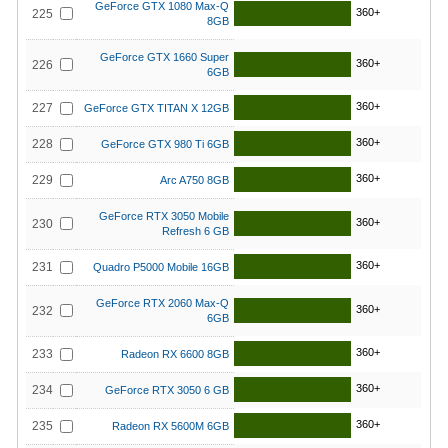
GeForce GTX 1080 Max-Q
360+
225
8GB
GeForce GTX 1660 Super
360+
226
6GB
360+
227
GeForce GTX TITAN X 12GB
360+
228
GeForce GTX 980 Ti 6GB
360+
229
Arc A750 8GB
GeForce RTX 3050 Mobile
360+
230
Refresh 6 GB
360+
231
Quadro P5000 Mobile 16GB
GeForce RTX 2060 Max-Q
360+
232
6GB
360+
233
Radeon RX 6600 8GB
360+
234
GeForce RTX 3050 6 GB
360+
235
Radeon RX 5600M 6GB