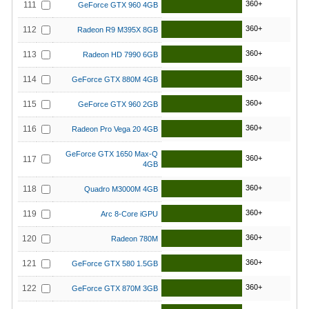
360+
111
GeForce GTX 960 4GB
360+
112
Radeon R9 M395X 8GB
360+
113
Radeon HD 7990 6GB
360+
114
GeForce GTX 880M 4GB
360+
115
GeForce GTX 960 2GB
360+
116
Radeon Pro Vega 20 4GB
GeForce GTX 1650 Max-Q
360+
117
4GB
360+
118
Quadro M3000M 4GB
360+
119
Arc 8-Core iGPU
360+
120
Radeon 780M
360+
121
GeForce GTX 580 1.5GB
360+
122
GeForce GTX 870M 3GB