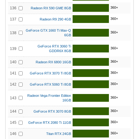
360+
136
Radeon RX 590 GME 8GB
360+
137
Radeon R9 290 4GB
GeForce GTX 1660 Ti Max-Q
360+
138
6GB
GeForce RTX 3060 Ti
360+
139
GDDR6X 8GB
360+
140
Radeon RX 6800 16GB
360+
141
GeForce RTX 3070 Ti 8GB
360+
142
GeForce RTX 5060 Ti 8GB
Radeon Vega Frontier Edition
360+
143
16GB
360+
144
GeForce RTX 3070 8GB
360+
145
GeForce RTX 2080 Ti 11GB
360+
146
Titan RTX 24GB