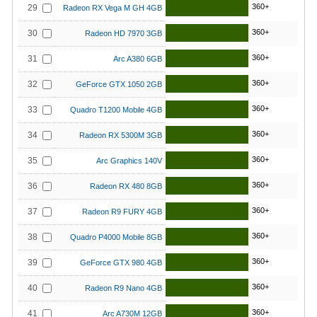
360+
29
Radeon RX Vega M GH 4GB
360+
30
Radeon HD 7970 3GB
360+
31
Arc A380 6GB
360+
32
GeForce GTX 1050 2GB
360+
33
Quadro T1200 Mobile 4GB
360+
34
Radeon RX 5300M 3GB
360+
35
Arc Graphics 140V
360+
36
Radeon RX 480 8GB
360+
37
Radeon R9 FURY 4GB
360+
38
Quadro P4000 Mobile 8GB
360+
39
GeForce GTX 980 4GB
360+
40
Radeon R9 Nano 4GB
360+
41
Arc A730M 12GB