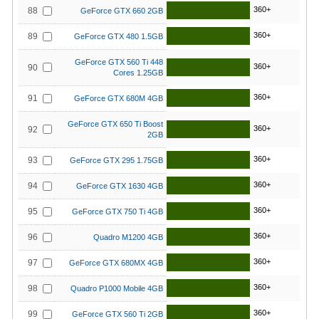
360+
88
GeForce GTX 660 2GB
360+
89
GeForce GTX 480 1.5GB
GeForce GTX 560 Ti 448
360+
90
Cores 1.25GB
360+
91
GeForce GTX 680M 4GB
GeForce GTX 650 Ti Boost
360+
92
2GB
360+
93
GeForce GTX 295 1.75GB
360+
94
GeForce GTX 1630 4GB
360+
95
GeForce GTX 750 Ti 4GB
360+
96
Quadro M1200 4GB
360+
97
GeForce GTX 680MX 4GB
360+
98
Quadro P1000 Mobile 4GB
360+
99
GeForce GTX 560 Ti 2GB