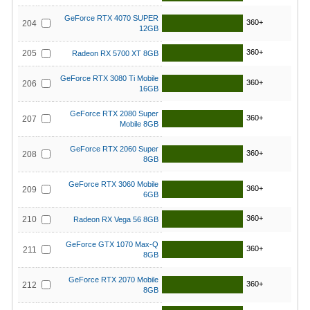
GeForce RTX 4070 SUPER
360+
204
12GB
360+
205
Radeon RX 5700 XT 8GB
GeForce RTX 3080 Ti Mobile
360+
206
16GB
GeForce RTX 2080 Super
360+
207
Mobile 8GB
GeForce RTX 2060 Super
360+
208
8GB
GeForce RTX 3060 Mobile
360+
209
6GB
360+
210
Radeon RX Vega 56 8GB
GeForce GTX 1070 Max-Q
360+
211
8GB
GeForce RTX 2070 Mobile
360+
212
8GB