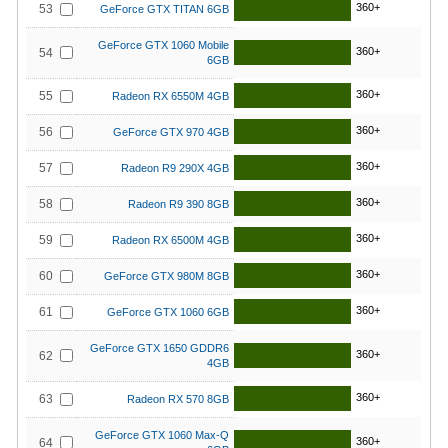
360+
53
GeForce GTX TITAN 6GB
GeForce GTX 1060 Mobile
360+
54
6GB
360+
55
Radeon RX 6550M 4GB
360+
56
GeForce GTX 970 4GB
360+
57
Radeon R9 290X 4GB
360+
58
Radeon R9 390 8GB
360+
59
Radeon RX 6500M 4GB
360+
60
GeForce GTX 980M 8GB
360+
61
GeForce GTX 1060 6GB
GeForce GTX 1650 GDDR6
360+
62
4GB
360+
63
Radeon RX 570 8GB
GeForce GTX 1060 Max-Q
360+
64