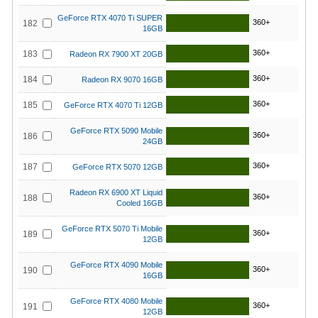
GeForce RTX 4070 Ti SUPER
360+
182
16GB
360+
183
Radeon RX 7900 XT 20GB
360+
184
Radeon RX 9070 16GB
360+
185
GeForce RTX 4070 Ti 12GB
GeForce RTX 5090 Mobile
360+
186
24GB
360+
187
GeForce RTX 5070 12GB
Radeon RX 6900 XT Liquid
360+
188
Cooled 16GB
GeForce RTX 5070 Ti Mobile
360+
189
12GB
GeForce RTX 4090 Mobile
360+
190
16GB
GeForce RTX 4080 Mobile
360+
191
12GB