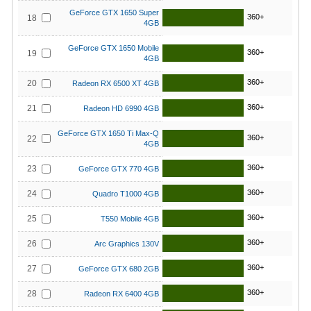
GeForce GTX 1650 Super
360+
18
4GB
GeForce GTX 1650 Mobile
360+
19
4GB
360+
20
Radeon RX 6500 XT 4GB
360+
21
Radeon HD 6990 4GB
GeForce GTX 1650 Ti Max-Q
360+
22
4GB
360+
23
GeForce GTX 770 4GB
360+
24
Quadro T1000 4GB
360+
25
T550 Mobile 4GB
360+
26
Arc Graphics 130V
360+
27
GeForce GTX 680 2GB
360+
28
Radeon RX 6400 4GB