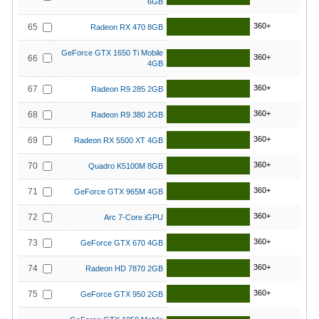
6GB
360+
65
Radeon RX 470 8GB
GeForce GTX 1650 Ti Mobile
360+
66
4GB
360+
67
Radeon R9 285 2GB
360+
68
Radeon R9 380 2GB
360+
69
Radeon RX 5500 XT 4GB
360+
70
Quadro K5100M 8GB
360+
71
GeForce GTX 965M 4GB
360+
72
Arc 7-Core iGPU
360+
73
GeForce GTX 670 4GB
360+
74
Radeon HD 7870 2GB
360+
75
GeForce GTX 950 2GB