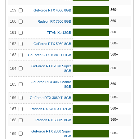
360+
159
GeForce RTX 4060 8GB
360+
160
Radeon RX 7600 8GB
360+
161
TITAN Xp 12GB
360+
162
GeForce RTX 5050 8GB
360+
163
GeForce GTX 1080 Ti 11GB
GeForce RTX 2070 Super
360+
164
8GB
GeForce RTX 4060 Mobile
360+
165
8GB
360+
166
GeForce RTX 3060 Ti 8GB
360+
167
Radeon RX 6700 XT 12GB
360+
168
Radeon RX 6800S 8GB
GeForce RTX 2080 Super
360+
169
8GB