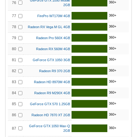
GeForce GTX 1050 Mobile
360+
76
2GB
360+
77
FirePro W7170M 4GB
360+
78
Radeon RX Vega M GL 4GB
360+
79
Radeon Pro 560X 4GB
360+
80
Radeon RX 560M 4GB
360+
81
GeForce GTX 1050 3GB
360+
82
Radeon R9 370 2GB
360+
83
Radeon HD 8970M 4GB
360+
84
Radeon R9 M290X 4GB
360+
85
GeForce GTX 570 1.25GB
360+
86
Radeon HD 7870 XT 2GB
GeForce GTX 1050 Max-Q
360+
87
2GB