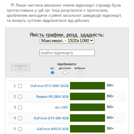
!!!
Лише частина вказаних нижче відеокарт справді була
протестована у цій грі. Інші результати є прогнозом,
зробленим виходячи з рівня загальної швидкодії відеокарт,
та можуть суттєво відрізнятися від дійсних.
Якість графіки, розд. здадність:
відображати:
порівняти
всі
десктопні
мобільні
(
0
)
360+
1
GeForce RTX 5090 32GB
360+
2
Radeon R9 280X 3GB
360+
3
Arc 140T
360+
4
GeForce GTX 690 4GB
360+
5
GeForce MX570 2GB