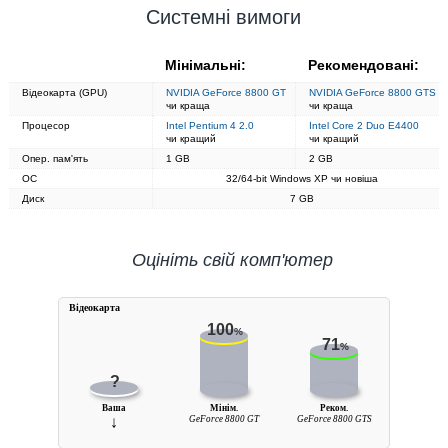
Системні вимоги
Мінімальні:
Рекомендовані:
Відеокарта (GPU)
NVIDIA GeForce 8800 GT
NVIDIA GeForce 8800 GTS
чи краща
чи краща
Процесор
Intel Pentium 4 2.0
Intel Core 2 Duo E4400
чи кращий
чи кращий
Опер. пам'ять
1 GB
2 GB
ОС
32/64-bit Windows XP чи новіша
Диск
7 GB
Оцініть свій комп'ютер
Вiдеокарта
100
%
71
%
?
Ваша
Мінім.
Реком.
↓
GeForce 8800 GT
GeForce 8800 GTS