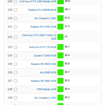
48.8
188
GeForce GTX 1650 Mobile 4GB
48.7
189
Radeon Pro 5500M 8GB
47.3
190
Arc Graphics 130V
47.3
191
Radeon RX 470D 4GB
GeForce GTX 1650 Ti Max-Q
47
192
4GB
46.7
193
GeForce GTX 770 4GB
46.4
194
Quadro T1000 4GB
45.8
195
Radeon R9 380X 4GB
45.7
196
Arc A380 6GB
45.5
197
Radeon R9 280X 3GB
45.4
198
T550 Mobile 4GB
45.2
199
Arc Graphics 140V