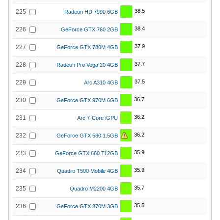
38.5
225
Radeon HD 7990 6GB
38.4
226
GeForce GTX 760 2GB
37.9
227
GeForce GTX 780M 4GB
37.7
228
Radeon Pro Vega 20 4GB
37.5
229
Arc A310 4GB
36.7
230
GeForce GTX 970M 6GB
36.2
231
Arc 7-Core iGPU
36.2
232
GeForce GTX 580 1.5GB
35.9
233
GeForce GTX 660 Ti 2GB
35.9
234
Quadro T500 Mobile 4GB
35.7
235
Quadro M2200 4GB
35.5
236
GeForce GTX 870M 3GB