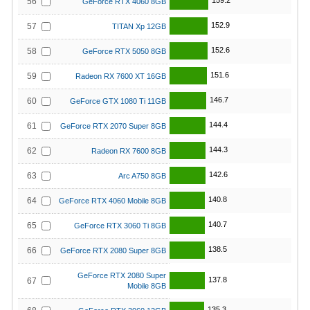
159.2
56
GeForce RTX 4060 8GB
152.9
57
TITAN Xp 12GB
152.6
58
GeForce RTX 5050 8GB
151.6
59
Radeon RX 7600 XT 16GB
146.7
60
GeForce GTX 1080 Ti 11GB
144.4
61
GeForce RTX 2070 Super 8GB
144.3
62
Radeon RX 7600 8GB
142.6
63
Arc A750 8GB
140.8
64
GeForce RTX 4060 Mobile 8GB
140.7
65
GeForce RTX 3060 Ti 8GB
138.5
66
GeForce RTX 2080 Super 8GB
GeForce RTX 2080 Super
137.8
67
Mobile 8GB
135.3