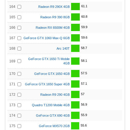
61.1
164
Radeon R9 290X 4GB
60.8
165
Radeon R9 390 8GB
59.9
166
Radeon RX 6500M 4GB
59.6
167
GeForce GTX 1060 Max-Q 6GB
58.7
168
Arc 140T
GeForce GTX 1650 Ti Mobile
58.1
169
4GB
57.5
170
GeForce GTX 1650 4GB
57.1
171
GeForce GTX 1650 Super 4GB
57
172
Radeon R9 290 4GB
56.9
173
Quadro T1200 Mobile 4GB
55.9
174
GeForce GTX 690 4GB
55.6
175
GeForce MX570 2GB