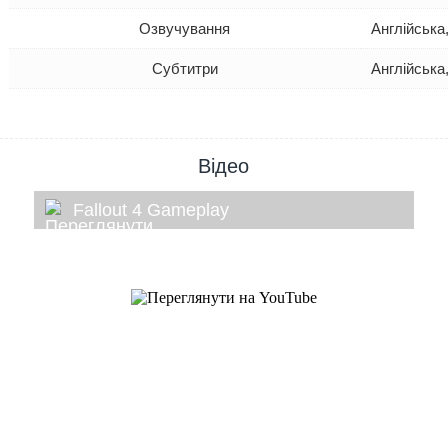
Озвучування
Англійська
Субтитри
Англійська
Відео
Fallout 4 Gameplay