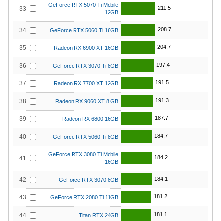
GeForce RTX 5070 Ti Mobile
211.5
33
12GB
208.7
34
GeForce RTX 5060 Ti 16GB
204.7
35
Radeon RX 6900 XT 16GB
197.4
36
GeForce RTX 3070 Ti 8GB
191.5
37
Radeon RX 7700 XT 12GB
191.3
38
Radeon RX 9060 XT 8 GB
187.7
39
Radeon RX 6800 16GB
184.7
40
GeForce RTX 5060 Ti 8GB
GeForce RTX 3080 Ti Mobile
184.2
41
16GB
184.1
42
GeForce RTX 3070 8GB
181.2
43
GeForce RTX 2080 Ti 11GB
181.1
44
Titan RTX 24GB