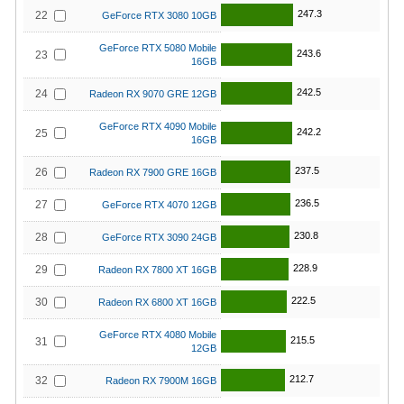
247.3
22
GeForce RTX 3080 10GB
GeForce RTX 5080 Mobile
243.6
23
16GB
242.5
24
Radeon RX 9070 GRE 12GB
GeForce RTX 4090 Mobile
242.2
25
16GB
237.5
26
Radeon RX 7900 GRE 16GB
236.5
27
GeForce RTX 4070 12GB
230.8
28
GeForce RTX 3090 24GB
228.9
29
Radeon RX 7800 XT 16GB
222.5
30
Radeon RX 6800 XT 16GB
GeForce RTX 4080 Mobile
215.5
31
12GB
212.7
32
Radeon RX 7900M 16GB