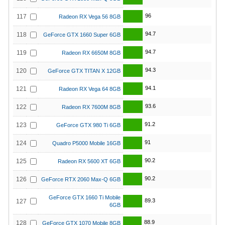
96
117
Radeon RX Vega 56 8GB
94.7
118
GeForce GTX 1660 Super 6GB
94.7
119
Radeon RX 6650M 8GB
94.3
120
GeForce GTX TITAN X 12GB
94.1
121
Radeon RX Vega 64 8GB
93.6
122
Radeon RX 7600M 8GB
91.2
123
GeForce GTX 980 Ti 6GB
91
124
Quadro P5000 Mobile 16GB
90.2
125
Radeon RX 5600 XT 6GB
90.2
126
GeForce RTX 2060 Max-Q 6GB
GeForce GTX 1660 Ti Mobile
89.3
127
6GB
88.9
128
GeForce GTX 1070 Mobile 8GB