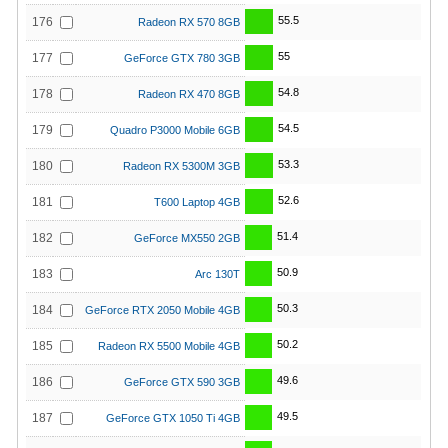
55.5
176
Radeon RX 570 8GB
55
177
GeForce GTX 780 3GB
54.8
178
Radeon RX 470 8GB
54.5
179
Quadro P3000 Mobile 6GB
53.3
180
Radeon RX 5300M 3GB
52.6
181
T600 Laptop 4GB
51.4
182
GeForce MX550 2GB
50.9
183
Arc 130T
50.3
184
GeForce RTX 2050 Mobile 4GB
50.2
185
Radeon RX 5500 Mobile 4GB
49.6
186
GeForce GTX 590 3GB
49.5
187
GeForce GTX 1050 Ti 4GB