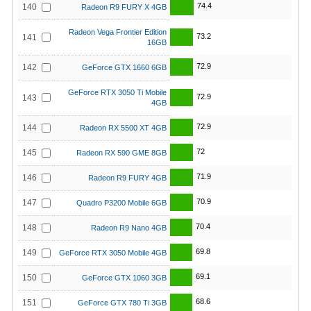
74.4
140
Radeon R9 FURY X 4GB
Radeon Vega Frontier Edition
73.2
141
16GB
72.9
142
GeForce GTX 1660 6GB
GeForce RTX 3050 Ti Mobile
72.9
143
4GB
72.9
144
Radeon RX 5500 XT 4GB
72
145
Radeon RX 590 GME 8GB
71.9
146
Radeon R9 FURY 4GB
70.9
147
Quadro P3200 Mobile 6GB
70.4
148
Radeon R9 Nano 4GB
69.8
149
GeForce RTX 3050 Mobile 4GB
69.1
150
GeForce GTX 1060 3GB
68.6
151
GeForce GTX 780 Ti 3GB