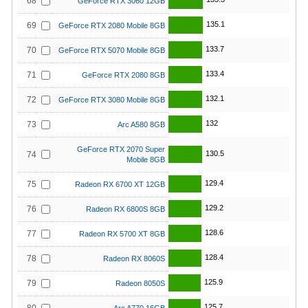
68
GeForce RTX 3060 12GB
135.1
69
GeForce RTX 2080 Mobile 8GB
133.7
70
GeForce RTX 5070 Mobile 8GB
133.4
71
GeForce RTX 2080 8GB
132.1
72
GeForce RTX 3080 Mobile 8GB
132
73
Arc A580 8GB
GeForce RTX 2070 Super
130.5
74
Mobile 8GB
129.4
75
Radeon RX 6700 XT 12GB
129.2
76
Radeon RX 6800S 8GB
128.6
77
Radeon RX 5700 XT 8GB
128.4
78
Radeon RX 8060S
125.9
79
Radeon 8050S
125.7