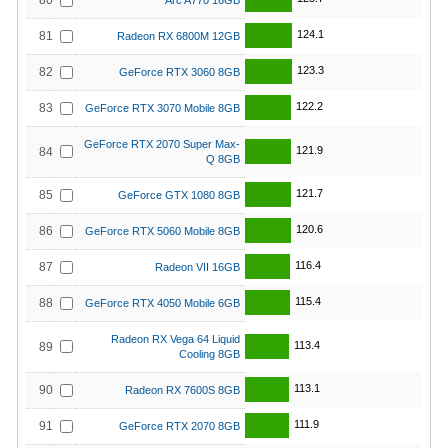
80
Arc A770 16GB
124.1
81
Radeon RX 6800M 12GB
123.3
82
GeForce RTX 3060 8GB
122.2
83
GeForce RTX 3070 Mobile 8GB
GeForce RTX 2070 Super Max-
121.9
84
Q 8GB
121.7
85
GeForce GTX 1080 8GB
120.6
86
GeForce RTX 5060 Mobile 8GB
116.4
87
Radeon VII 16GB
115.4
88
GeForce RTX 4050 Mobile 6GB
Radeon RX Vega 64 Liquid
113.4
89
Cooling 8GB
113.1
90
Radeon RX 7600S 8GB
111.9
91
GeForce RTX 2070 8GB