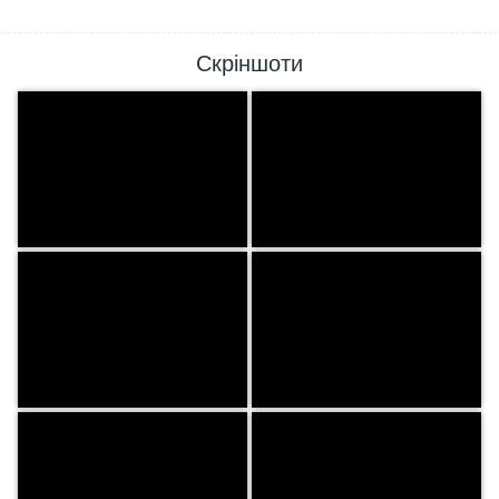
Скріншоти