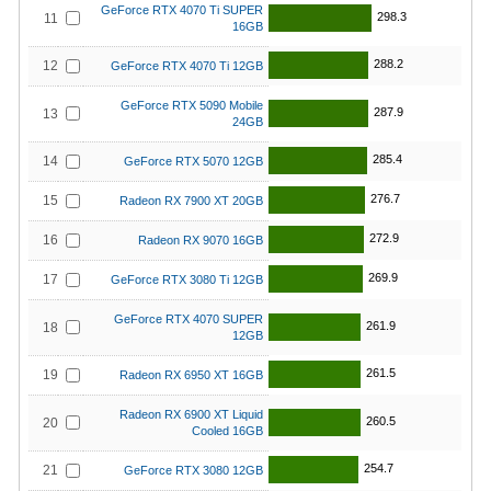
GeForce RTX 4070 Ti SUPER
298.3
11
16GB
288.2
12
GeForce RTX 4070 Ti 12GB
GeForce RTX 5090 Mobile
287.9
13
24GB
285.4
14
GeForce RTX 5070 12GB
276.7
15
Radeon RX 7900 XT 20GB
272.9
16
Radeon RX 9070 16GB
269.9
17
GeForce RTX 3080 Ti 12GB
GeForce RTX 4070 SUPER
261.9
18
12GB
261.5
19
Radeon RX 6950 XT 16GB
Radeon RX 6900 XT Liquid
260.5
20
Cooled 16GB
254.7
21
GeForce RTX 3080 12GB