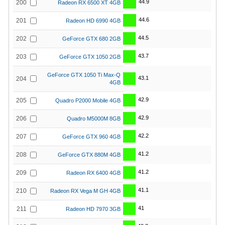
44.9
200
Radeon RX 6500 XT 4GB
44.6
201
Radeon HD 6990 4GB
44.5
202
GeForce GTX 680 2GB
43.7
203
GeForce GTX 1050 2GB
GeForce GTX 1050 Ti Max-Q
43.1
204
4GB
42.9
205
Quadro P2000 Mobile 4GB
42.9
206
Quadro M5000M 8GB
42.2
207
GeForce GTX 960 4GB
41.2
208
GeForce GTX 880M 4GB
41.2
209
Radeon RX 6400 4GB
41.1
210
Radeon RX Vega M GH 4GB
41
211
Radeon HD 7970 3GB