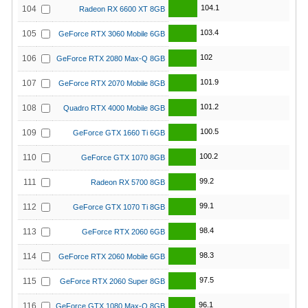
104.1
104
Radeon RX 6600 XT 8GB
103.4
105
GeForce RTX 3060 Mobile 6GB
102
106
GeForce RTX 2080 Max-Q 8GB
101.9
107
GeForce RTX 2070 Mobile 8GB
101.2
108
Quadro RTX 4000 Mobile 8GB
100.5
109
GeForce GTX 1660 Ti 6GB
100.2
110
GeForce GTX 1070 8GB
99.2
111
Radeon RX 5700 8GB
99.1
112
GeForce GTX 1070 Ti 8GB
98.4
113
GeForce RTX 2060 6GB
98.3
114
GeForce RTX 2060 Mobile 6GB
97.5
115
GeForce RTX 2060 Super 8GB
96.1
116
GeForce GTX 1080 Max-Q 8GB