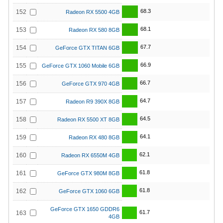
68.3
152
Radeon RX 5500 4GB
68.1
153
Radeon RX 580 8GB
67.7
154
GeForce GTX TITAN 6GB
66.9
155
GeForce GTX 1060 Mobile 6GB
66.7
156
GeForce GTX 970 4GB
64.7
157
Radeon R9 390X 8GB
64.5
158
Radeon RX 5500 XT 8GB
64.1
159
Radeon RX 480 8GB
62.1
160
Radeon RX 6550M 4GB
61.8
161
GeForce GTX 980M 8GB
61.8
162
GeForce GTX 1060 6GB
GeForce GTX 1650 GDDR6
61.7
163
4GB