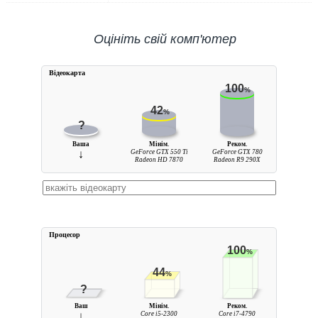
Оцініть свій комп'ютер
Вiдеокарта
100
%
42
%
?
Ваша
Мінім.
Реком.
↓
GeForce GTX 550 Ti
GeForce GTX 780
Radeon HD 7870
Radeon R9 290X
Процесор
100
%
44
%
?
Ваш
Мінім.
Реком.
↓
Core i5-2300
Core i7-4790