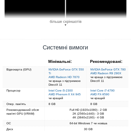
більше скріншотів
▼
Системні вимоги
Мінімальні:
Рекомендовані:
Відеокарта (GPU)
NVIDIA GeForce GTX 550
NVIDIA GeForce GTX 780
Ti
AMD Radeon R9 290X
AMD Radeon HD 7870
чи краща з підтримкою
чи краща з підтримкою
DirectX 11
DirectX 11
Процесор
Intel Core i5-2300
Intel Core i7-4790
AMD Phenom II X4 945
AMD FX-9590
чи кращий
чи кращий
Опер. пам'ять
8 GB
8 GB
Рекомендований обсяг
Full HD (1920x1080) - 2 GB
пам'яті GPU (VRAM)
2K (2560x1440) - 3 GB
4K (3840x2160) - 4 GB
ОС
64-bit Windows 7 чи новіша
Диск
30 GB