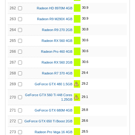
30.9
262
Radeon HD 8970M 4GB
30.9
263
Radeon R9 M290X 4GB
30.8
264
Radeon R9 270 2GB
30.6
265
Radeon RX 560 4GB
30.6
266
Radeon Pro 460 4GB
30.6
267
Radeon RX 560 2GB
29.4
268
Radeon R7 370 4GB
29.2
269
GeForce GTX 480 1.5GB
GeForce GTX 560 Ti 448 Cores
29.1
270
1.25GB
28.8
271
GeForce GTX 680M 4GB
28.6
272
GeForce GTX 650 Ti Boost 2GB
28.5
273
Radeon Pro Vega 16 4GB