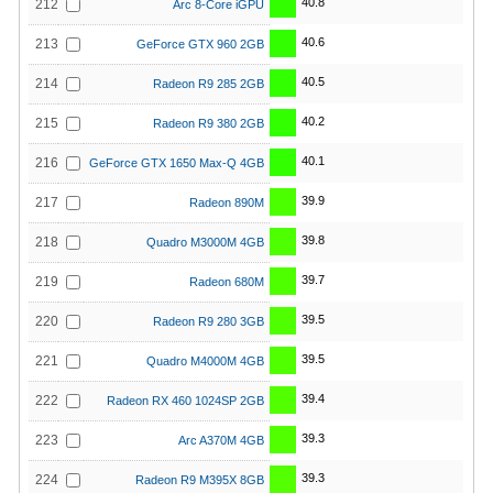
40.8
212
Arc 8-Core iGPU
40.6
213
GeForce GTX 960 2GB
40.5
214
Radeon R9 285 2GB
40.2
215
Radeon R9 380 2GB
40.1
216
GeForce GTX 1650 Max-Q 4GB
39.9
217
Radeon 890M
39.8
218
Quadro M3000M 4GB
39.7
219
Radeon 680M
39.5
220
Radeon R9 280 3GB
39.5
221
Quadro M4000M 4GB
39.4
222
Radeon RX 460 1024SP 2GB
39.3
223
Arc A370M 4GB
39.3
224
Radeon R9 M395X 8GB