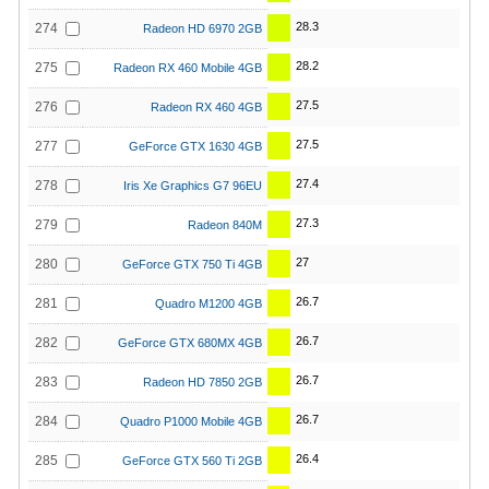
28.3
274
Radeon HD 6970 2GB
28.2
275
Radeon RX 460 Mobile 4GB
27.5
276
Radeon RX 460 4GB
27.5
277
GeForce GTX 1630 4GB
27.4
278
Iris Xe Graphics G7 96EU
27.3
279
Radeon 840M
27
280
GeForce GTX 750 Ti 4GB
26.7
281
Quadro M1200 4GB
26.7
282
GeForce GTX 680MX 4GB
26.7
283
Radeon HD 7850 2GB
26.7
284
Quadro P1000 Mobile 4GB
26.4
285
GeForce GTX 560 Ti 2GB