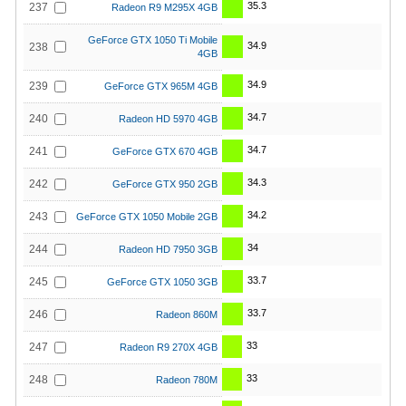
35.3
237
Radeon R9 M295X 4GB
GeForce GTX 1050 Ti Mobile
34.9
238
4GB
34.9
239
GeForce GTX 965M 4GB
34.7
240
Radeon HD 5970 4GB
34.7
241
GeForce GTX 670 4GB
34.3
242
GeForce GTX 950 2GB
34.2
243
GeForce GTX 1050 Mobile 2GB
34
244
Radeon HD 7950 3GB
33.7
245
GeForce GTX 1050 3GB
33.7
246
Radeon 860M
33
247
Radeon R9 270X 4GB
33
248
Radeon 780M