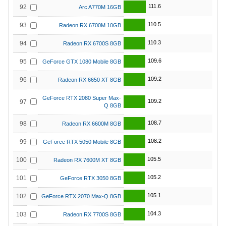
111.6
92
Arc A770M 16GB
110.5
93
Radeon RX 6700M 10GB
110.3
94
Radeon RX 6700S 8GB
109.6
95
GeForce GTX 1080 Mobile 8GB
109.2
96
Radeon RX 6650 XT 8GB
GeForce RTX 2080 Super Max-
109.2
97
Q 8GB
108.7
98
Radeon RX 6600M 8GB
108.2
99
GeForce RTX 5050 Mobile 8GB
105.5
100
Radeon RX 7600M XT 8GB
105.2
101
GeForce RTX 3050 8GB
105.1
102
GeForce RTX 2070 Max-Q 8GB
104.3
103
Radeon RX 7700S 8GB