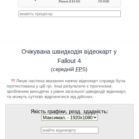
Phenom II X4 945
FX-9590
Очікувана швидкодія відеокарт у
Fallout 4
(середній
FPS
)
!!!
Лише частина вказаних нижче відеокарт справді була
протестована у цій грі. Інші результати є прогнозом,
зробленим виходячи з рівня загальної швидкодії відеокарт,
та можуть суттєво відрізнятися від дійсних.
Якість графіки, розд. здадність: