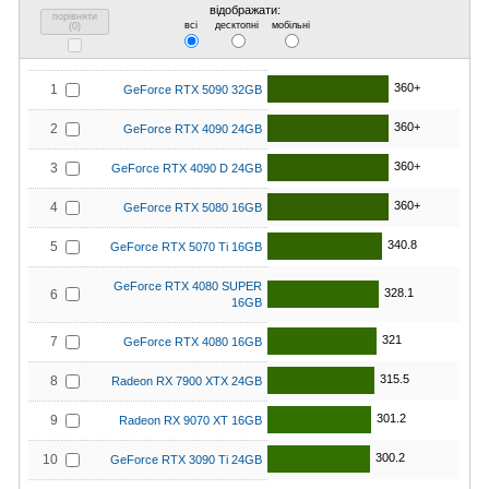
відображати:
порівняти
всі
десктопні
мобільні
(
0
)
360+
1
GeForce RTX 5090 32GB
360+
2
GeForce RTX 4090 24GB
360+
3
GeForce RTX 4090 D 24GB
360+
4
GeForce RTX 5080 16GB
340.8
5
GeForce RTX 5070 Ti 16GB
GeForce RTX 4080 SUPER
328.1
6
16GB
321
7
GeForce RTX 4080 16GB
315.5
8
Radeon RX 7900 XTX 24GB
301.2
9
Radeon RX 9070 XT 16GB
300.2
10
GeForce RTX 3090 Ti 24GB