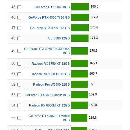
180.8
45
GeForce RTX 5060 8GB
177.8
46
GeForce RTX 4060 Ti 16 GB
175.6
47
GeForce RTX 4060 Ti 8 GB
171.3
48
Arc B580 12GB
GeForce RTX 3060 Ti GDDR6X
170.6
49
8GB
165.1
50
Radeon RX 6750 XT 12GB
163.7
51
Radeon RX 9060 XT 16 GB
160
52
Radeon Pro W6800 32GB
159.9
53
GeForce RTX 4070 Mobile 8GB
159.8
54
Radeon RX 6850M XT 12GB
GeForce RTX 3070 Ti Mobile
159.6
55
8GB