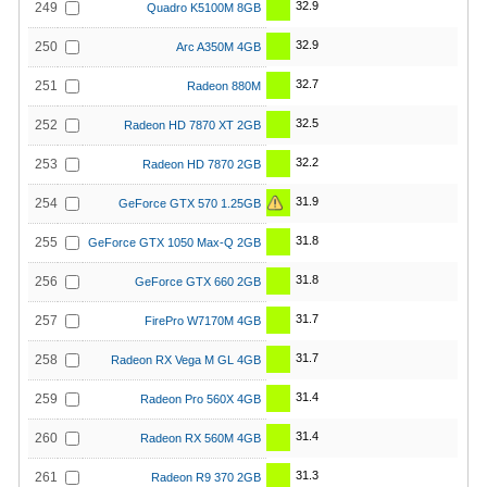
32.9
249
Quadro K5100M 8GB
32.9
250
Arc A350M 4GB
32.7
251
Radeon 880M
32.5
252
Radeon HD 7870 XT 2GB
32.2
253
Radeon HD 7870 2GB
31.9
254
GeForce GTX 570 1.25GB
31.8
255
GeForce GTX 1050 Max-Q 2GB
31.8
256
GeForce GTX 660 2GB
31.7
257
FirePro W7170M 4GB
31.7
258
Radeon RX Vega M GL 4GB
31.4
259
Radeon Pro 560X 4GB
31.4
260
Radeon RX 560M 4GB
31.3
261
Radeon R9 370 2GB