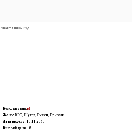
Безкоштовна:
ні
Жанр:
RPG, Шутер, Екшен, Пригоди
Дата виходу:
10.11.2015
Віковий ценз:
18+