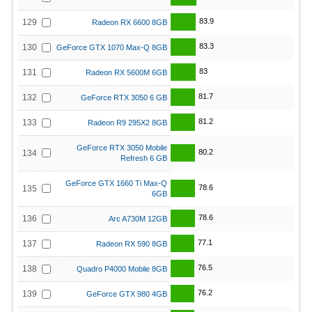
83.9
129
Radeon RX 6600 8GB
83.3
130
GeForce GTX 1070 Max-Q 8GB
83
131
Radeon RX 5600M 6GB
81.7
132
GeForce RTX 3050 6 GB
81.2
133
Radeon R9 295X2 8GB
GeForce RTX 3050 Mobile
80.2
134
Refresh 6 GB
GeForce GTX 1660 Ti Max-Q
78.6
135
6GB
78.6
136
Arc A730M 12GB
77.1
137
Radeon RX 590 8GB
76.5
138
Quadro P4000 Mobile 8GB
76.2
139
GeForce GTX 980 4GB