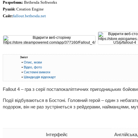
Розробник:
Bethesda Softworks
Рушій:
Creation Engine
Сайт:
fallout.bethesda.net
Зміст
•
Опис, мови
•
Відео, фото
•
Системні вимоги
•
Швидкодія відеокарт
Fallout 4 – гра з серії постапокаліптичних пригодницьких бойовик
Події відбуваються в Бостоні. Головний герой – один з небага
подорож, він не раз зустрінеться з рейдерами, найманцями, му
Інтерфейс
Англійська