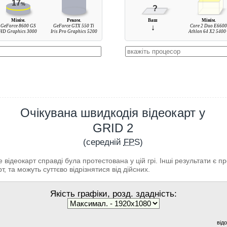
17
%
?
Мінім.
Реком.
Ваш
Мінім.
GeForce 8600 GS
GeForce GTX 550 Ti
↓
Core 2 Duo E660
HD Graphics 3000
Iris Pro Graphics 5200
Athlon 64 X2 5400
Очікувана швидкодія відеокарт у
GRID 2
(середній
FPS
)
відеокарт справді була протестована у цій грі. Інші результати є 
т, та можуть суттєво відрізнятися від дійсних.
Якість графіки, розд. здадність:
від