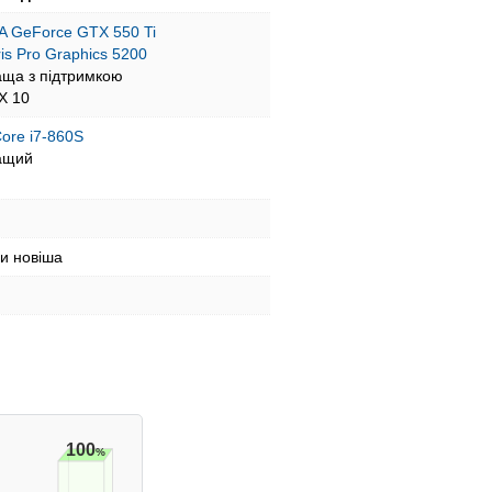
A GeForce GTX 550 Ti
Iris Pro Graphics 5200
аща з підтримкою
tX 10
Core i7-860S
ащий
чи новіша
100
%