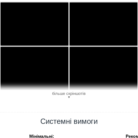
більше скріншотів
▼
Системні вимоги
Мінімальні:
Реком