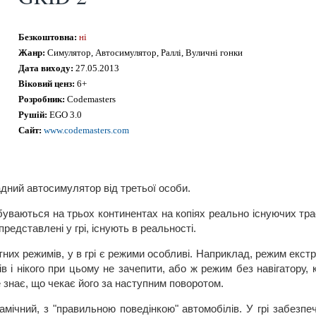
Безкоштовна:
ні
Жанр:
Симулятор, Автосимулятор, Раллі, Вуличні гонки
Дата виходу:
27.05.2013
Віковий ценз:
6+
Розробник:
Codemasters
Рушій:
EGO 3.0
Сайт:
www.codemasters.com
адний автосимулятор від третьої особи.
буваються на трьох континентах на копіях реально існуючих трас
представлені у грі, існують в реальності.
тних режимів, у в грі є режими особливі. Наприклад, режим екст
в і нікого при цьому не зачепити, або ж режим без навігатору, 
е знає, що чекає його за наступним поворотом.
амічний, з "правильною поведінкою" автомобілів. У грі забезп