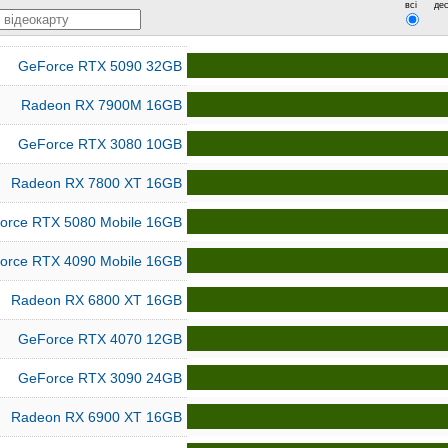
всі
дес
GeForce RTX 5090 32GB
Radeon RX 7900M 16GB
GeForce RTX 3080 10GB
Radeon RX 7800 XT 16GB
orce RTX 5080 Mobile 16GB
orce RTX 4090 Mobile 16GB
Radeon RX 6800 XT 16GB
GeForce RTX 4070 12GB
GeForce RTX 3090 24GB
Radeon RX 6900 XT 16GB