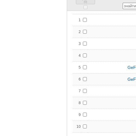
(
0
)
1
2
3
4
GeF
5
GeF
6
7
8
9
10