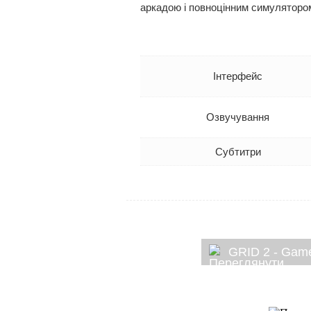
аркадою і повноцінним симулятором
Інтерфейс
Озвучування
Субтитри
GRID 2 - Gam