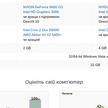
NVIDIA GeForce 8600 GS
NVIDI
Intel HD Graphics 3000
Intel 
чи краща з підтримкою
чи кр
DirectX 10
Direc
Intel Core 2 Duo E6600
Intel 
AMD Athlon 64 X2 5400+
чи кр
чи кращий
2 GB
4 GB
32/64-bit Windows Vista 
15 GB
Оцініть свій комп'ютер
Процесор
100
%
42
%