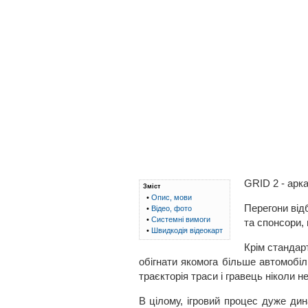
GRID 2 - арк
Зміст
•
Опис, мови
Перегони від
•
Відео, фото
•
Системні вимоги
та спонсори, 
•
Швидкодія відеокарт
Крім стандар
обігнати якомога більше автомобілі
траєкторія траси і гравець ніколи н
В цілому, ігровий процес дуже дин