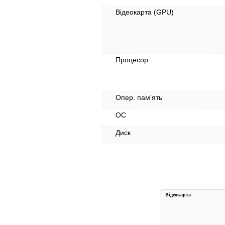
Відеокарта (GPU)
Процесор
Опер. пам'ять
ОС
Диск
Вiдеокарта