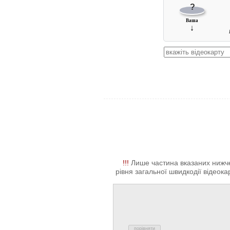
?
Ваша
↓
!!!
Лише частина вказаних нижче 
рівня загальної швидкодії відеокар
порівняти