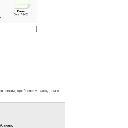
Реком.
0
Core i7-860S
+
прогнозом, зробленим виходячи з
ображати: