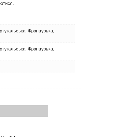
отися.
ортугальська, Французька,
ортугальська, Французька,